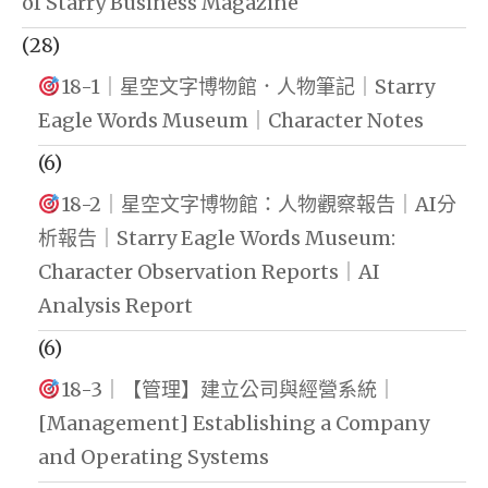
of Starry Business Magazine
(28)
18-1｜星空文字博物館．人物筆記｜Starry
Eagle Words Museum｜Character Notes
(6)
18-2｜星空文字博物館：人物觀察報告｜AI分
析報告｜Starry Eagle Words Museum:
Character Observation Reports｜AI
Analysis Report
(6)
18-3｜【管理】建立公司與經營系統｜
[Management] Establishing a Company
and Operating Systems