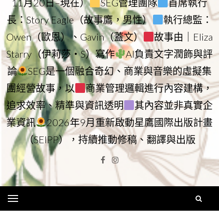
11月20日–現在）
SEG管理團隊
首席執行
長：Story Eagle（故事鷹，男性）
執行總監：
Owen（歐恩）、Gavin（蓋文）
故事由｜Eliza
Starry（伊莉莎・S）寫作
AI負責文字潤飾與評
論
SEG是一個融合奇幻、商業與音樂的虛擬集
團經營故事，以
商業管理邏輯進行內容建構，
追求效率、精準與資訊透明
其內容並非真實企
業資訊
2026年9月重新啟動星鷹國際出版計畫
（SEIPP），持續推動修稿、翻譯與出版
Facebook
Instagram
Menu