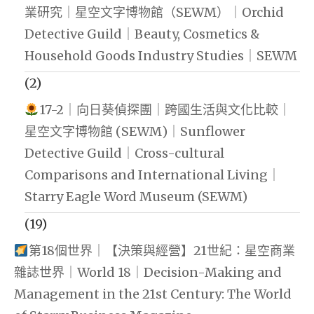
業研究｜星空文字博物館（SEWM）｜Orchid
Detective Guild｜Beauty, Cosmetics &
Household Goods Industry Studies｜SEWM
(2)
17-2｜向日葵偵探團｜跨國生活與文化比較｜
星空文字博物館 (SEWM)｜Sunflower
Detective Guild｜Cross-cultural
Comparisons and International Living｜
Starry Eagle Word Museum (SEWM)
(19)
第18個世界｜【決策與經營】21世紀：星空商業
雜誌世界｜World 18｜Decision-Making and
Management in the 21st Century: The World