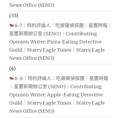
News Office (SENO)
(33)
8-7｜特約評論人：吃披薩偵探團｜星鷹時報｜
星鷹新聞辦公室 (SENO)｜Contributing
Opinion Writer: Pizza-Eating Detective
Guild｜Starry Eagle Times｜Starry Eagle
News Office (SENO)
(4)
8-8｜特約評論人：吃蘋果偵探團｜星鷹時報
｜星鷹新聞辦公室 (SENO)｜Contributing
Opinion Writer: Apple-Eating Detective
Guild｜Starry Eagle Times｜Starry Eagle
News Office (SENO)