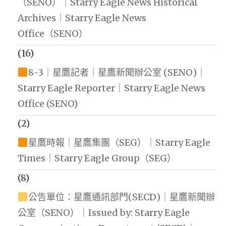
（SENO）｜Starry Eagle News Historical
Archives｜Starry Eagle News
Office（SENO）
(16)
8-3｜星鷹記者｜星鷹新聞辦公室 (SENO)｜
Starry Eagle Reporter｜Starry Eagle News
Office (SENO)
(2)
星鷹時報｜星鷹集團（SEG）｜Starry Eagle
Times｜Starry Eagle Group（SEG）
(8)
公告單位：星鷹通訊部門(SECD)｜星鷹新聞辦
公室（SENO）｜Issued by: Starry Eagle