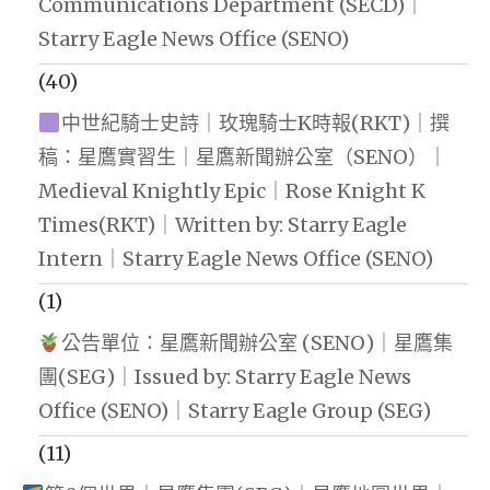
Communications Department (SECD)｜
Starry Eagle News Office (SENO)
(40)
中世紀騎士史詩｜玫瑰騎士K時報(RKT)｜撰
稿：星鷹實習生｜星鷹新聞辦公室（SENO）｜
Medieval Knightly Epic｜Rose Knight K
Times(RKT)｜Written by: Starry Eagle
Intern｜Starry Eagle News Office (SENO)
(1)
公告單位：星鷹新聞辦公室 (SENO)｜星鷹集
團(SEG)｜Issued by: Starry Eagle News
Office (SENO)｜Starry Eagle Group (SEG)
(11)