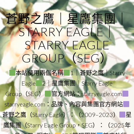
Skip
to
蒼野之鷹｜星鷹集團｜
content
STARRY EAGLE｜
STARRY EAGLE
GROUP（SEG）
本站使用兩個名稱
1｜蒼野之鷹｜Starry
Eagle
2｜星鷹集團｜Starry Eagle
Group（SEG）
官方網站：starryeagle.com
starryeagle.com：品牌、內容與集團官方網站
蒼野之鷹（Starry Eagle）：（2009–2023）
星
鷹集團（Starry Eagle Group，SEG）：（2025年