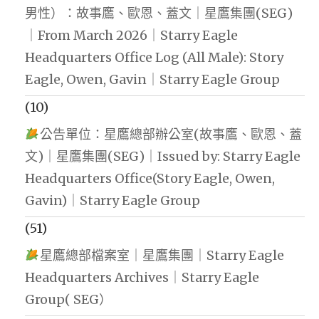
男性）：故事鷹、歐恩、蓋文｜星鷹集團(SEG)
｜From March 2026｜Starry Eagle
Headquarters Office Log (All Male): Story
Eagle, Owen, Gavin｜Starry Eagle Group
(10)
公告單位：星鷹總部辦公室(故事鷹、歐恩、蓋
文)｜星鷹集團(SEG)｜Issued by: Starry Eagle
Headquarters Office(Story Eagle, Owen,
Gavin)｜Starry Eagle Group
(51)
星鷹總部檔案室｜星鷹集團｜Starry Eagle
Headquarters Archives｜Starry Eagle
Group( SEG）