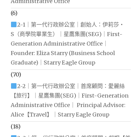
Administrative Office
(6)
2-1｜第一代行政辦公室｜創始人：伊莉莎・
S（商學院畢業生）｜星鷹集團(SEG)｜First-
Generation Administrative Office｜
Founder: Eliza Starry (Business School
Graduate)｜Starry Eagle Group
(70)
2-2｜第一代行政辦公室｜首席顧問：愛麗絲
【旅行】｜星鷹集團(SEG)｜First-Generation
Administrative Office｜ Principal Advisor:
Alice【Travel】｜Starry Eagle Group
(18)