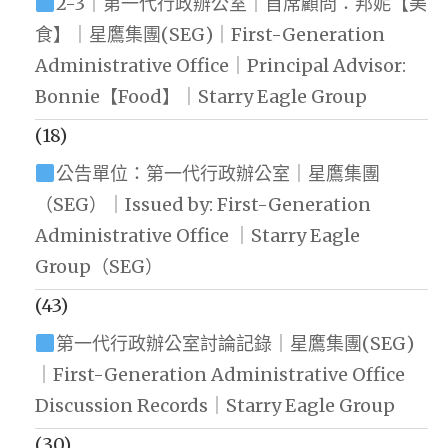
2-3｜第一代行政辦公室｜首席顧問：邦妮【美
食】｜星鷹集團(SEG)｜First-Generation
Administrative Office｜Principal Advisor:
Bonnie【Food】｜Starry Eagle Group
(18)
公告單位：第一代行政辦公室｜星鷹集團
（SEG）｜Issued by: First-Generation
Administrative Office ｜Starry Eagle
Group（SEG）
(43)
第一代行政辦公室討論記錄｜星鷹集團(SEG)
｜First-Generation Administrative Office
Discussion Records｜Starry Eagle Group
(30)