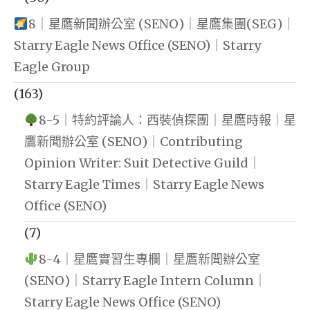
8｜星鷹新聞辦公室 (SENO)｜星鷹集團(SEG)｜
Starry Eagle News Office (SENO)｜Starry
Eagle Group
(163)
8-5｜特約評論人：西裝偵探團｜星鷹時報｜星
鷹新聞辦公室 (SENO)｜Contributing
Opinion Writer: Suit Detective Guild｜
Starry Eagle Times｜Starry Eagle News
Office (SENO)
(7)
8-4｜星鷹實習生專欄｜星鷹新聞辦公室
(SENO)｜Starry Eagle Intern Column｜
Starry Eagle News Office (SENO)