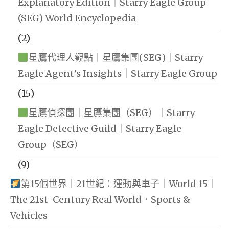
Explanatory Edition｜Starry Eagle Group
(SEG) World Encyclopedia
(2)
星鷹代理人觀點｜星鷹集團(SEG)｜Starry
Eagle Agent’s Insights｜Starry Eagle Group
(15)
星鷹偵探團｜星鷹集團（SEG）｜Starry
Eagle Detective Guild｜Starry Eagle
Group（SEG）
(9)
第15個世界｜21世紀：運動與車子｜World 15｜
The 21st-Century Real World．Sports &
Vehicles