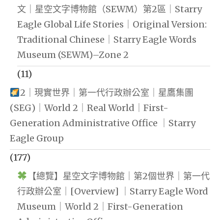
文｜星空文字博物館（SEWM）第2區｜Starry
Eagle Global Life Stories｜Original Version:
Traditional Chinese｜Starry Eagle Words
Museum (SEWM)–Zone 2
(11)
2｜現實世界｜第一代行政辦公室｜星鷹集團
(SEG)｜World 2｜Real World｜First-
Generation Administrative Office ｜Starry
Eagle Group
(177)
【總覽】星空文字博物館｜第2個世界｜第一代
行政辦公室｜[Overview] ｜Starry Eagle Word
Museum｜World 2｜First-Generation