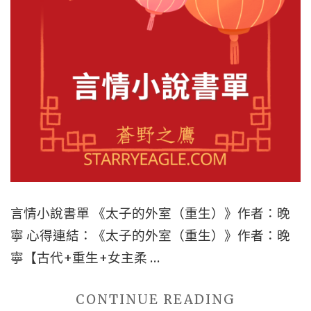
主
霜
+瘋
雪》、
批
《撩
男
漢
主
這
+追
件
妻
事
火
兒》"
葬
場
言情小說書單 《太子的外室（重生）》作者：晚
+無
寧 心得連結：《太子的外室（重生）》作者：晚
限
寧【古代+重生+女主柔 …
流
+科
"五
CONTINUE READING