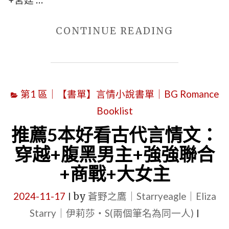
+宮廷 …
火
葬
"精
CONTINUE READING
場
選
+豪
5
門
本
總
第1 區｜【書單】言情小說書單｜BG Romance
男
裁
Booklist
主
男
是
推薦5本好看古代言情文：
主"
世
穿越+腹黑男主+強強聯合
子
+商戰+大女主
的
古
2024-11-17
by
蒼野之鷹｜Starryeagle｜Eliza
|
代
Starry｜伊莉莎・S(兩個筆名為同一人)
|
言