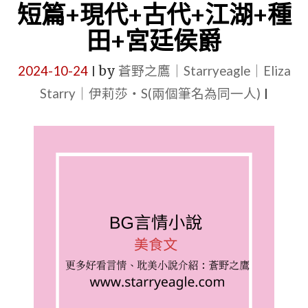
情
短篇+現代+古代+江湖+種
文：
田+宮廷侯爵
現
代
2024-10-24
by
蒼野之鷹｜Starryeagle｜Eliza
|
+古
Starry｜伊莉莎・S(兩個筆名為同一人)
|
代
+穿
越
+先
婚
後
愛
+大
叔