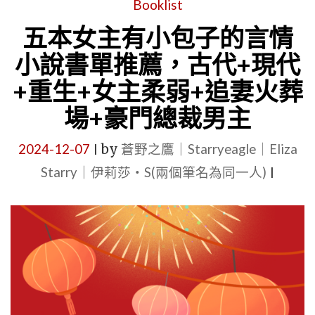
Booklist
說
重
推
五本女主有小包子的言情
生
薦
小說書單推薦，古代+現代
日
書
+重生+女主柔弱+追妻火葬
常》、
單：
場+豪門總裁男主
《春
古
日
代、
2024-12-07
by
蒼野之鷹｜Starryeagle｜Eliza
|
失
雙
Starry｜伊莉莎・S(兩個筆名為同一人)
|
格》、
重
《王
生
侯
+白
歸
切
來
黑
時》、
男
《捧