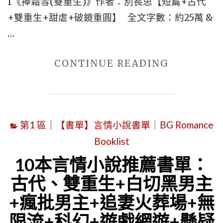
1《捧霜雪(雙重生)》作者：別長思【短篇+古代
+雙重生+甜虐+破鏡重圓】 全文字數：約25萬 &
…
"6
CONTINUE READING
本
破
鏡
第1 區｜【書單】言情小說書單｜BG Romance
重
Booklist
圓
言
10本言情小說推薦書單：
情
古代、雙重生+白切黑男主
文
+瘋批男主+追妻火葬場+無
書
限流+科幻+遊戲網遊+懸疑
單：