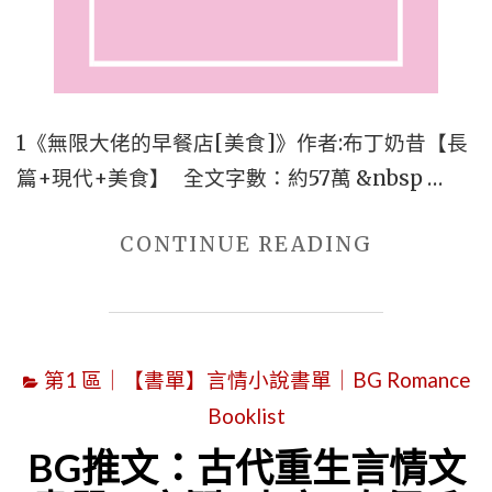
文，
《我
家
賢
1《無限大佬的早餐店[美食]》作者:布丁奶昔【長
妻
篇+現代+美食】 全文字數：約57萬 &nbsp …
太
薄
"■■
CONTINUE READING
情》、
盤
《不
點
二
9
之
第1 區｜【書單】言情小說書單｜BG Romance
本
臣》"
Booklist
美
食
BG推文：古代重生言情文
言