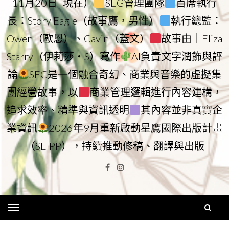
11月20日–現在）
SEG管理團隊
首席執行
長：Story Eagle（故事鷹，男性）
執行總監：
Owen（歐恩）、Gavin（蓋文）
故事由｜Eliza
Starry（伊莉莎・S）寫作
AI負責文字潤飾與評
論
SEG是一個融合奇幻、商業與音樂的虛擬集
團經營故事，以
商業管理邏輯進行內容建構，
追求效率、精準與資訊透明
其內容並非真實企
業資訊
2026年9月重新啟動星鷹國際出版計畫
（SEIPP），持續推動修稿、翻譯與出版
Facebook
Instagram
Menu