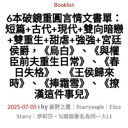
Booklist
6本破鏡重圓言情文書單：
短篇+古代+現代+雙向暗戀
+雙重生+甜虐+強強+宮廷
侯爵，《烏白》、《與權
臣前夫重生日常》、《春
日失格》、《王侯歸來
時》、《捧霜雪》、《撩
漢這件事兒》
2025-07-05
by
蒼野之鷹｜Starryeagle｜Eliza
|
Starry｜伊莉莎・S(兩個筆名為同一人)
|