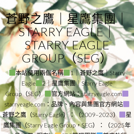
Skip
to
蒼野之鷹｜星鷹集團｜
content
STARRY EAGLE｜
STARRY EAGLE
GROUP（SEG）
本站使用兩個名稱
1｜蒼野之鷹｜Starry
Eagle
2｜星鷹集團｜Starry Eagle
Group（SEG）
官方網站：starryeagle.com
starryeagle.com：品牌、內容與集團官方網站
蒼野之鷹（Starry Eagle）：（2009–2023）
星
鷹集團（Starry Eagle Group，SEG）：（2025年