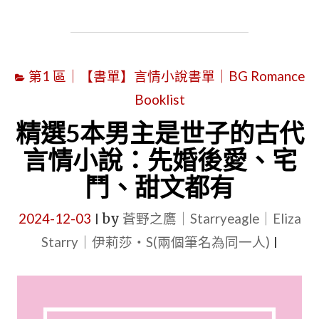
幻
本
+遊
女
戲
主
網
第1 區｜【書單】言情小說書單｜BG Romance
有
遊
Booklist
小
+懸
包
精選5本男主是世子的古代
疑
子
言情小說：先婚後愛、宅
推
的
鬥、甜文都有
理"
言
情
2024-12-03
by
蒼野之鷹｜Starryeagle｜Eliza
|
小
Starry｜伊莉莎・S(兩個筆名為同一人)
|
說
書
單