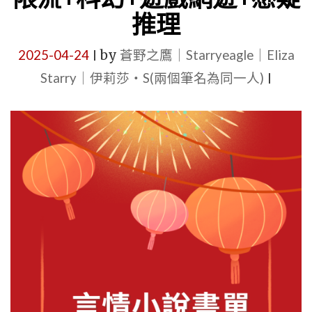
推理
短
篇
2025-04-24
by
蒼野之鷹｜Starryeagle｜Eliza
|
+古
Starry｜伊莉莎・S(兩個筆名為同一人)
|
代
+現
代
+雙
向
暗
戀
+雙
重
生
+甜