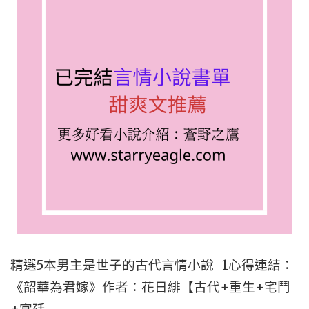
推
薦，
古
代
+現
代
+重
生
+女
主
柔
弱
精選5本男主是世子的古代言情小說 1心得連結：
+追
《韶華為君嫁》作者：花日緋【古代+重生+宅鬥
妻