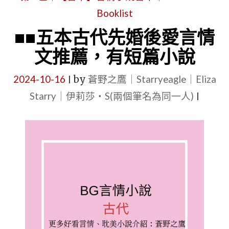
Booklist
重
生
■■五本古代先婚後愛言情
言
文推薦，有短篇小說
情
2024-10-16
by
蒼野之鷹｜Starryeagle｜Eliza
文
|
Starry｜伊莉莎・S(兩個筆名為同一人)
書
|
單，
宅
鬥
+爽
文
+真
假
千