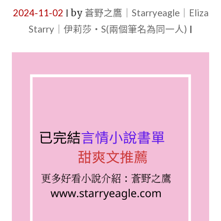
點：
2024-11-02
by
蒼野之鷹｜Starryeagle｜Eliza
|
古
Starry｜伊莉莎・S(兩個筆名為同一人)
|
代
+現
代"