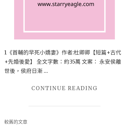
金
+男
主
是
宰
1《首輔的早死小嬌妻》作者:杜卿卿【短篇+古代
相
+先婚後愛】 全文字數：約35萬 文案： 永安侯離
+宮
世後，侯府日漸 …
廷
侯
"■■
CONTINUE READING
爵"
五
本
古
文
較舊的文章
代