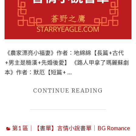
虐
+強
強
+宮
廷
《農家漂亮小福妻》作者：地綿綿【長篇+古代
侯
+男主是糙漢+先婚後愛】 《路人甲拿了瑪麗蘇劇
爵，
本》作者：默厄【短篇+ …
《烏
白》、
"10
CONTINUE READING
《與
本
權
言
臣
情
前
第1 區｜【書單】言情小說書單｜BG Romance
小
夫