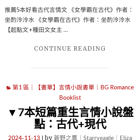
推薦5本好看古代言情文 《女學霸在古代》作者：
坐酌泠泠水 《女學霸在古代》作者：坐酌泠泠水
【起點文+種田文女主 …
"推
CONTINUE READING
薦
5
本
第1 區｜【書單】言情小說書單｜BG Romance
好
Booklist
看
古
▼7本短篇重生言情小說盤
代
點：古代+現代
言
2024-11-13
by
蒼野之鷹｜Starryeagle｜Eliza
情
|