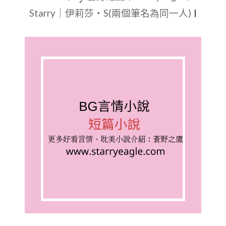
Starry｜伊莉莎・S(兩個筆名為同一人)
文：
|
穿
越
+腹
黑
男
主
+強
強
聯
合
+商
戰
+大