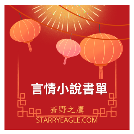
情
小
說：
先
婚
後
愛、
宅
鬥、
甜
文
都
有"