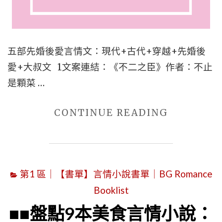
五部先婚後愛言情文：現代+古代+穿越+先婚後
愛+大叔文 1文案連結：《不二之臣》作者：不止
是顆菜 …
"五
CONTINUE READING
部
先
婚
第1 區｜【書單】言情小說書單｜BG Romance
後
Booklist
愛
言
■■盤點9本美食言情小說：