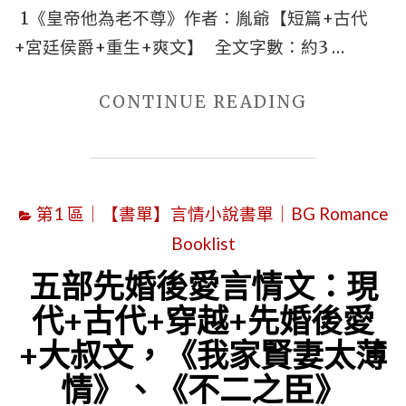
1《皇帝他為老不尊》作者：胤爺【短篇+古代
女
+宮廷侯爵+重生+爽文】 全文字數：約3 …
主"
"▼7
CONTINUE READING
本
短
篇
第1 區｜【書單】言情小說書單｜BG Romance
重
Booklist
生
言
五部先婚後愛言情文：現
情
代+古代+穿越+先婚後愛
小
+大叔文，《我家賢妻太薄
說
情》、《不二之臣》
盤