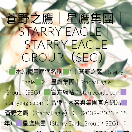
Skip
to
蒼野之鷹｜星鷹集團｜
content
STARRY EAGLE｜
STARRY EAGLE
GROUP（SEG）
本站使用兩個名稱
1｜蒼野之鷹｜Starry
Eagle
2｜星鷹集團｜Starry Eagle
Group（SEG）
官方網站：starryeagle.com
starryeagle.com：品牌、內容與集團官方網站
蒼野之鷹（Starry Eagle）：（2009–2023，15
年）
星鷹集團（Starry Eagle Group，SEG）：