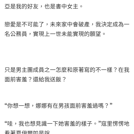
亞是我的好友，也是書中女主。
戀愛是不可能了，未來家中會破產，我決定成為一
名公務員，實現上一世未能實現的願望。
只是男主團成員之一怎麼和原著寫的不一樣？在我
面前害羞？還給我送飯？
“你想一想，娜娜有在男孩面前害羞過嗎？”
“哇，我也想見識一下她害羞的樣子。”寇里愣愣地
看著夏伊爾如是說