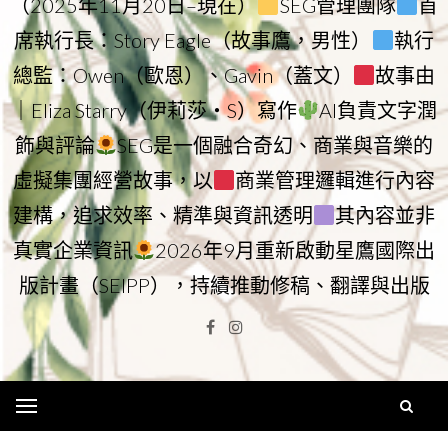
（2025年11月20日–現在）
SEG管理團隊
首
席執行長：Story Eagle（故事鷹，男性）
執行
總監：Owen（歐恩）、Gavin（蓋文）
故事由
｜Eliza Starry（伊莉莎・S）寫作
AI負責文字潤
飾與評論
SEG是一個融合奇幻、商業與音樂的
虛擬集團經營故事，以
商業管理邏輯進行內容
建構，追求效率、精準與資訊透明
其內容並非
真實企業資訊
2026年9月重新啟動星鷹國際出
版計畫（SEIPP），持續推動修稿、翻譯與出版
Facebook
Instagram
Menu