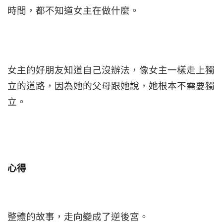
時間，都不知道女主在做什麼。
女主的好朋友知道自己沒辦法，像女主一樣走上獨
立的道路，因為她的父母跟她說，她根本不需要獨
立。
心得
整體的故事，走向變成了逆後宮。