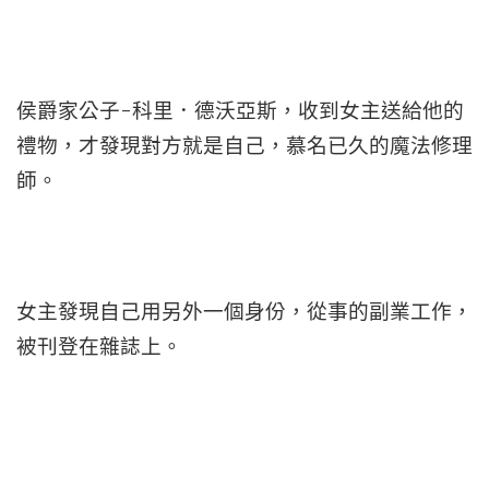
侯爵家公子-科里．德沃亞斯，收到女主送給他的
禮物，才發現對方就是自己，慕名已久的魔法修理
師。
女主發現自己用另外一個身份，從事的副業工作，
被刊登在雜誌上。