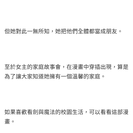
但她對此一無所知，她把他們全體都當成朋友。
至於女主的家庭故事會，在漫畫中穿插出現，算是
為了讓大家知道她擁有一個溫馨的家庭。
如果喜歡看劍與魔法的校園生活，可以看看這部漫
畫。