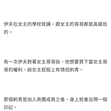
伊夫在女主的學校就讀，跟女主的哥哥都是高級班
的。
有一次伊夫對著女主哥哥說，他想要買下當女主哥
哥的權利，說女主屁股上有情侶刺青。
那個剌青是加入商團成員之後，身上就會出現一個
印記。