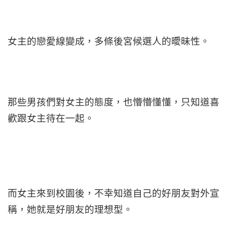
女主的戀愛線變成，多條後宮候選人的曖昧性。
那些男孩們對女主的態度，也懵懵懂懂，只知道喜
歡跟女主待在一起。
而女主來到校園後，不幸知道自己的好朋友對外宣
稱，她就是好朋友的理想型。