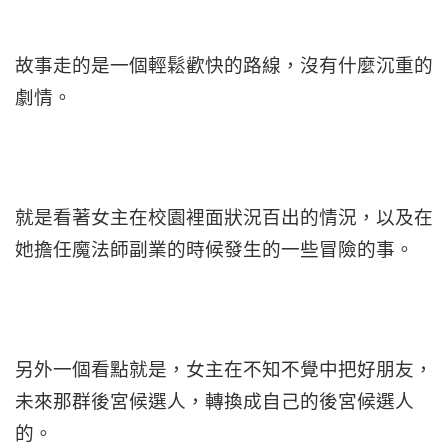
故事走的是一個輕鬆歡快的路線，沒有什麼沉重的
劇情。
就是看著女主在校園裡面狀況百出的情況，以及在
她擔任魔法師副業的時候發生的一些冒險的事。
另外一個看點就是，女主在不知不覺中把好朋友，
未來那群後宮候選人，轉換成自己的後宮候選人
的。