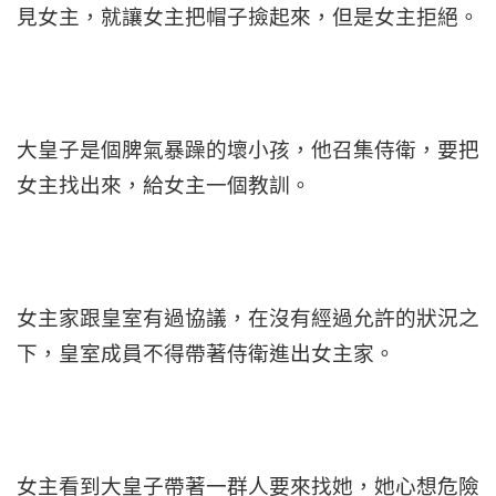
見女主，就讓女主把帽子撿起來，但是女主拒絕。
大皇子是個脾氣暴躁的壞小孩，他召集侍衛，要把
女主找出來，給女主一個教訓。
女主家跟皇室有過協議，在沒有經過允許的狀況之
下，皇室成員不得帶著侍衛進出女主家。
女主看到大皇子帶著一群人要來找她，她心想危險