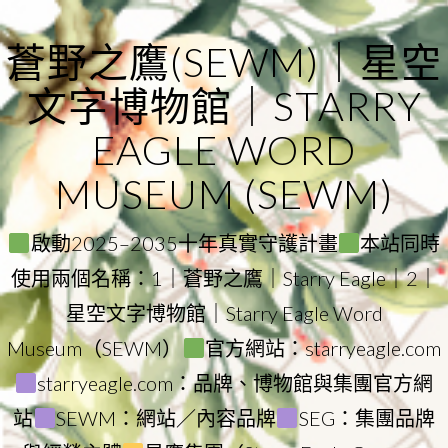
Skip
to
蒼野之鷹(SEWM)｜星空
content
文字博物館｜STARRY
EAGLE WORD
MUSEUM (SEWM)
啟動2025–2035十年真實守護計畫
本站同時
使用兩個名稱：1｜蒼野之鷹｜Starry Eagle｜2｜
星空文字博物館｜Starry Eagle Word
Museum（SEWM）
官方網站：starryeagle.com
starryeagle.com：品牌、博物館與集團官方網
站
SEWM：網站／內容品牌
SEG：集團品牌