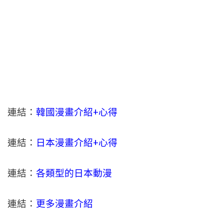
連結：
韓國漫畫介紹+心得
連結：
日本
漫畫介紹+心得
連結：
各類型的日本動漫
連結：
更多漫畫介紹