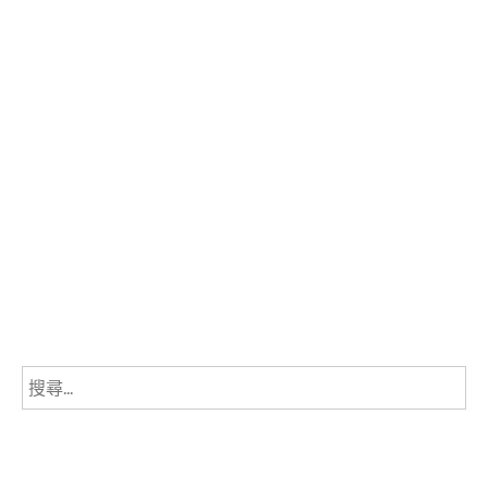
搜
尋
關
鍵