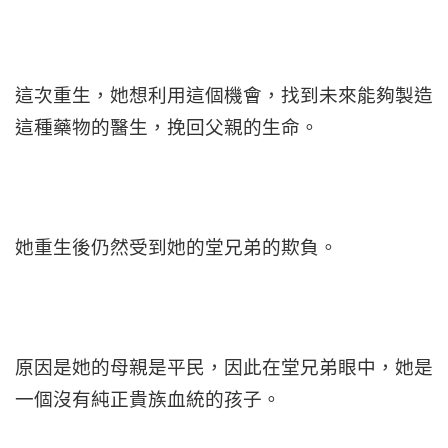
這次重生，她想利用這個機會，找到未來能夠製造
這種藥物的醫生，挽回父親的生命。
她重生後仍然受到她的堂兄弟的欺負。
原因是她的母親是平民，因此在堂兄弟眼中，她是
一個沒有純正貴族血統的孩子。