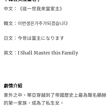
中文：《這一世我來當家主》
韓文：이번생은가주가되겠습니다
日文：今世は當主になります
英文：I Shall Master this Family
劇情介紹
意外之中，蒂亞穿越到了帝國歷史上最為聲名顯赫
的第一家族，成為了私生女。