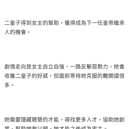
二皇子得到女主的幫助，獲得成為下一任皇帝繼承
人的機會。
劇情走向是女主自立自強，一路反擊惡勢力，她會
收獲二皇子的好感，但面前等待她克服的難關還很
多。
她需要隱藏聰慧的才能，尋找更多人才，協助她創
業、幫助她救父親，她才能之後成為家主。