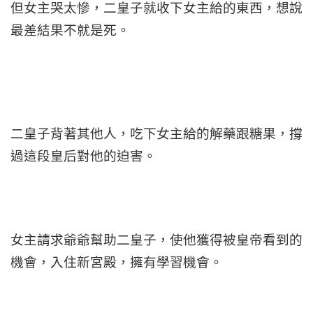
但女主哭太慘，二皇子就收下女主給的東西，想說
最差結果不就是死。
二皇子背著其他人，吃下女主給的解藥跟糖果，撐
過這段皇后對他的迫害。
女主請求爺爺幫助二皇子，使他獲得被皇帝看到的
機會，入住新宮殿，擁有學習機會。