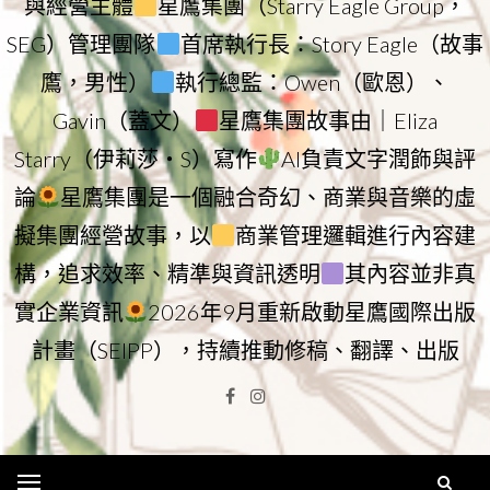
與經營主體
星鷹集團（Starry Eagle Group，
SEG）管理團隊
首席執行長：Story Eagle（故事
鷹，男性）
執行總監：Owen（歐恩）、
Gavin（蓋文）
星鷹集團故事由｜Eliza
Starry（伊莉莎・S）寫作
AI負責文字潤飾與評
論
星鷹集團是一個融合奇幻、商業與音樂的虛
擬集團經營故事，以
商業管理邏輯進行內容建
構，追求效率、精準與資訊透明
其內容並非真
實企業資訊
2026年9月重新啟動星鷹國際出版
計畫（SEIPP），持續推動修稿、翻譯、出版
Facebook
Instagram