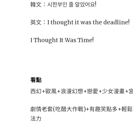
韓文：시한부인 줄 알았어요!
英文：I thought it was the deadline!
I Thought It Was Time!
看點
西幻+歐風+浪漫幻想+戀愛+少女漫畫+
劇情老套(吃醋大作戰)+有趣笑點多+輕
法力