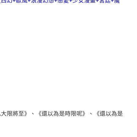
西幻+歐風+浪漫幻想+戀愛+少女漫畫+宮廷+魔
己大限將至》、《還以為是時限呢》、《還以為是