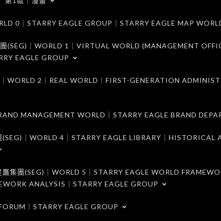
第1區｜漫畫
｜STARRY EAGLE GROUP｜STARRY EAGLE MAP WORL
)｜WORLD 1｜VIRTUAL WORLD (MANAGEMENT OFFI
RRY EAGLE GROUP
D 2｜REAL WORLD｜FIRST-GENERATION ADMINIST
MANAGEMENT WORLD｜STARRY EAGLE BRAND DEPA
ORLD 4｜STARRY EAGLE LIBRARY｜HISTORICAL A
EG)｜WORLD 5｜STARRY EAGLE WORLD FRAMEWO
MEWORK ANALYSIS｜STARRY EAGLE GROUP
ORUM｜STARRY EAGLE GROUP