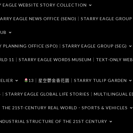
LE WEBSITE STORY COLLECTION
 EAGLE NEWS OFFICE (SENO)｜STARRY EAGLE GROUP
LUB
ANNING OFFICE (SPO)｜STARRY EAGLE GROUP (SEG)
｜STARRY EAGLE WORDS MUSEUM｜TEXT-ONLY WEB
ELIER
13｜星空鬱金香花園｜STARRY TULIP GARDEN
RY EAGLE GLOBAL LIFE STORIES｜MULTILINGUAL E
21ST-CENTURY REAL WORLD．SPORTS & VEHICLES
TRIAL STRUCTURE OF THE 21ST CENTURY