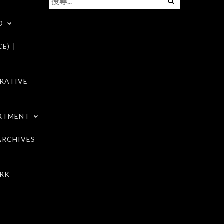
尋
D
關
鍵
CE)｜
字:
RATIVE
RTMENT
RCHIVES
RK