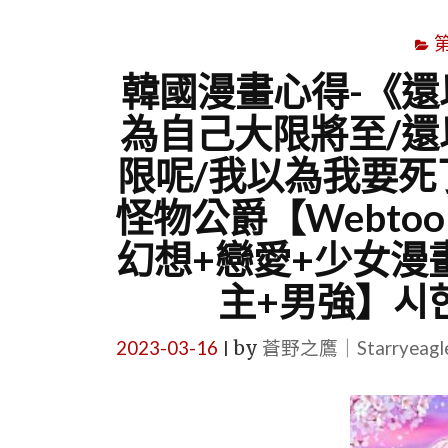
韓國漫畫心得-《還
為自己大限將至/還
限呢/我以為我要死
怪物公爵【Webto
幻想+戀愛+少女漫
主+男強】시한
2023-03-16
by
蒼野之鷹｜Starryeag
|