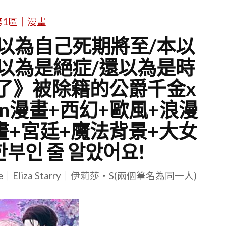
第1區｜漫畫
以為自己死期將至/本以
以為是絕症/還以為是時
了》被除籍的公爵千金x
on漫畫+西幻+歐風+浪漫
畫+宮廷+魔法背景+大女
부인 줄 알았어요!
le｜Eliza Starry｜伊莉莎・S(兩個筆名為同一人)