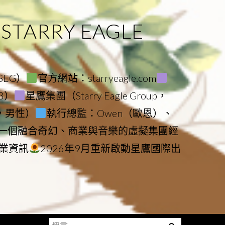
ARRY EAGLE
（SEG）
官方網站：starryeagle.com
23）
星鷹集團（Starry Eagle Group，
鷹，男性）
執行總監：Owen（歐恩）、
是一個融合奇幻、商業與音樂的虛擬集團經
業資訊
2026年9月重新啟動星鷹國際出
搜
Menu