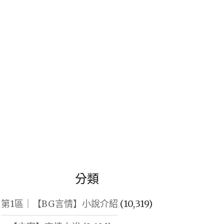
鍵
字:
分類
第1區｜【BG言情】小說介紹
(10,319)