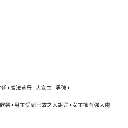
宮廷+魔法背景+大女主+男強+
鬆歡樂+男主受到已故之人詛咒+女主擁有強大魔