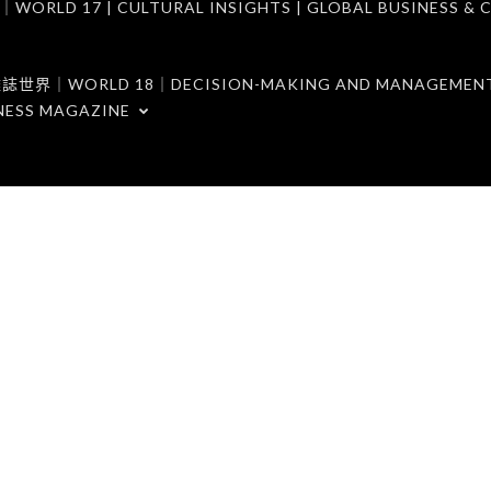
7 | CULTURAL INSIGHTS | GLOBAL BUSINESS & C
ORLD 18｜DECISION-MAKING AND MANAGEMENT 
NESS MAGAZINE