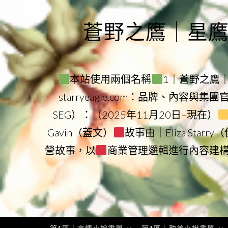
Skip
to
蒼野之鷹｜星鷹集團
content
本站使用兩個名稱
1｜蒼野之鷹｜Sta
starryeagle.com：品牌、內容與集
SEG）：（2025年11月20日–現在）
Gavin（蓋文）
故事由｜Eliza Star
營故事，以
商業管理邏輯進行內容建