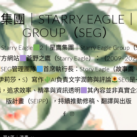
｜STARRY EAGLE｜ST
GROUP（SEG）
rry Eagle
2｜星鷹集團｜Starry Eagle Group
團官方網站
蒼野之鷹（Starry Eagle）：（2009–20
SEG管理團隊
首席執行長：Story Eagle（故事
ry（伊莉莎・S）寫作
AI負責文字潤飾與評論
SEG
構，追求效率、精準與資訊透明
其內容並非真實企
版計畫（SEIPP），持續推動修稿、翻譯與出版
Facebook
Instagram