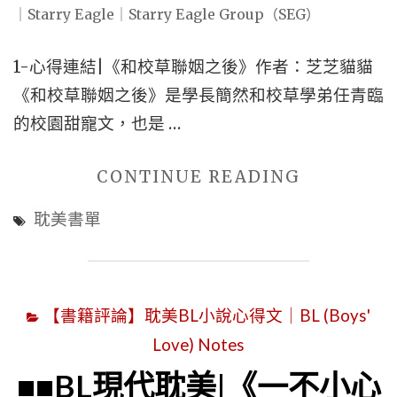
重
美
生
|
耽
1-心得連結|《和校草聯姻之後》作者：芝芝貓貓
穿
美
《和校草聯姻之後》是學長簡然和校草學弟任青臨
越
|
的校園甜寵文，也是 …
耽
娛
美
樂
"■■5
CONTINUE READING
|
圈
本
婚
耽美書單
耽
先
戀
美
婚
耽
|
後
美"
甜
【書籍評論】耽美BL小說心得文｜BL (Boys'
愛
寵
Love) Notes
的
耽
好
■■BL現代耽美|《一不小心