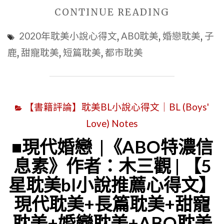
啊》
先
"【5
CONTINUE READING
作
婚
星
2020年耽美小說心得文
,
AB0耽美
,
婚戀耽美
,
子
者：
後
耽
鹿
,
甜寵耽美
,
短篇耽美
,
都市耽美
月
愛
美
寂
耽
小
煙
美
說
雨
|
【書籍評論】耽美BL小說心得文｜BL (Boys'
推
|
婚
Love) Notes
薦
【5
戀
心
■現代婚戀 |《ABO特濃信
星
耽
得
息素》作者：木三觀 | 【5
耽
美
文】
星耽美bl小說推薦心得文】
美
|
|
BL
現代耽美+長篇耽美+甜寵
總
現
小
裁
耽美+婚戀耽美+ABO耽美
代