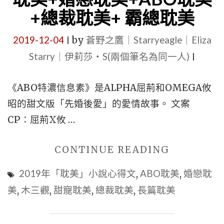
說
耽
耽
+總裁耽美+ 霸總耽美
推
美|
美
薦
2019-12-04
by
蒼野之鷹｜Starryeagle｜Eliza
甜
|
|
心
寵
Starry｜伊莉莎・S(兩個筆名為同一人)
|
都
得
耽
市
文】
《ABO特濃信息素》是ALPHA屈荊和OMEGA攸
美"
耽
|
昭的甜文版「先婚後愛」的愛情故事。 文案
美
都
CP：屈荊X攸 …
|
市
短
耽
"■
CONTINUE READING
篇
美
現
耽
2019年「耽美」小說心得文
,
ABO耽美
,
婚戀耽
|
代
美
美
,
木三觀
,
甜寵耽美
,
總裁耽美
,
長篇耽美
甜
婚
|
寵
戀
甜