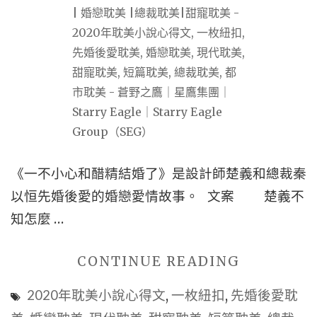
寵
耽
美
|
現
代
耽
美
《一不小心和醋精結婚了》是設計師楚義和總裁秦
|
以恒先婚後愛的婚戀愛情故事。 文案 楚義不
校
知怎麼 …
園
耽
"■■BL
CONTINUE READING
美"
現
2020年耽美小說心得文
,
一枚紐扣
,
先婚後愛耽
代