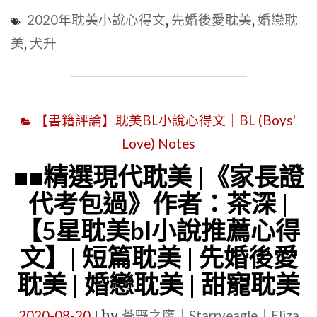
現
2020年耽美小說心得文
,
先婚後愛耽美
,
婚戀耽
代
美
,
犬升
婚
戀
|
【書籍評論】耽美BL小說心得文｜BL (Boys'
《形
Love) Notes
婚》
作
■■精選現代耽美 |《家長證
者：
代考包過》作者：茶深 |
犬
【5星耽美bl小說推薦心得
升
文】| 短篇耽美 | 先婚後愛
|
耽美 | 婚戀耽美 | 甜寵耽美
【5
星
2020-08-20
by
蒼野之鷹｜Starryeagle｜Eliza
|