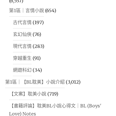
(6,557)
耽
第1區｜言情小說
(654)
美
+總
古代言情
(197)
裁
玄幻仙俠
(76)
耽
美
現代言情
(283)
+
穿越重生
(91)
霸
總
網遊科幻
(34)
耽
第1區｜【BL耽美】小說介紹
(3,012)
美"
【文案】耽美小說
(719)
【書籍評論】耽美BL小說心得文｜BL (Boys'
Love) Notes