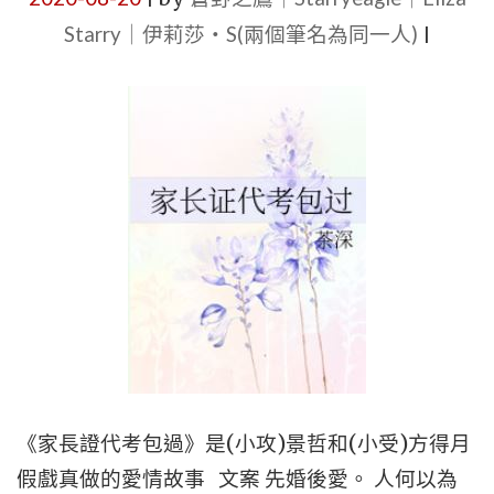
耽
Starry｜伊莉莎・S(兩個筆名為同一人)
|
美
BL
小
說
推
薦
心
得
文】|
先
婚
後
《家長證代考包過》是(小攻)景哲和(小受)方得月
愛
假戲真做的愛情故事 文案 先婚後愛。 人何以為