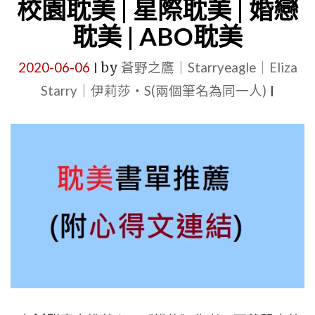
校園耽美 | 星際耽美 | 婚戀
播 "
考
耽美 | ABO耽美
包
過》
2020-06-06
by
蒼野之鷹｜Starryeagle｜Eliza
|
作
Starry｜伊莉莎・S(兩個筆名為同一人)
|
者：
茶
深
|
【5
星
耽
美
BL
小