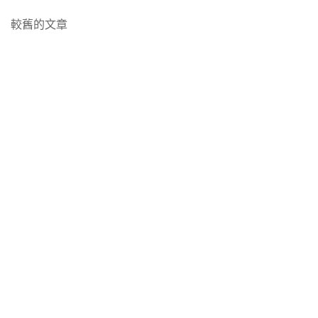
耽
|
文
寵
較舊的文章
美
《ABO
耽
章
|
特
美
導
娛
濃
|
覽
樂
信
婚
圈
息
戀
耽
素》
耽
美
作
美
|
者：
|
暗
木
AB0
戀
三
耽
耽
觀
美
美
|
|
|
【5
《莫