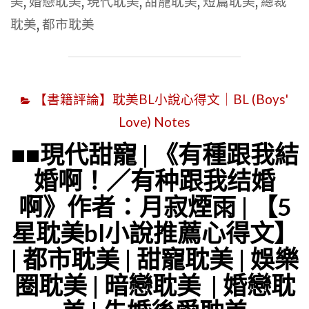
美
,
婚戀耽美
,
現代耽美
,
甜寵耽美
,
短篇耽美
,
總裁
耽
耽美
,
都市耽美
美|
《一
不
【書籍評論】耽美BL小說心得文｜BL (Boys'
小
心
Love) Notes
和
■■現代甜寵 | 《有種跟我結
醋
婚啊！／有种跟我结婚
精
啊》作者：月寂煙雨 | 【5
結
星耽美bl小說推薦心得文】
婚
| 都市耽美 | 甜寵耽美 | 娛樂
了》
作
圈耽美 | 暗戀耽美 | 婚戀耽
者：