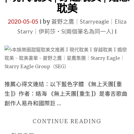
文
美
耽美
推
|
薦
星
2020-05-05
by
蒼野之鷹｜Starryeagle｜Eliza
|
|
際
Starry｜伊莉莎・S(兩個筆名為同一人)
|
《營
耽
業
美
悖
|
論
婚
[娛
戀
推薦心得文連結：以下藍色字體 《無上天團[重
樂
耽
生]》作者：絡海 《無上天團[重生]》是毒舌歌曲
圈]》、
美
創作人易舟和國際巨 …
《青
|
梅
ABO
"5
CONTINUE READING
嶼》、
耽
本