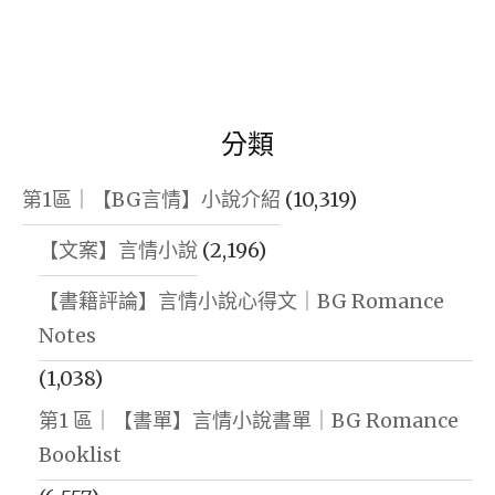
美
+長
篇
耽
分類
美
+甜
第1區｜【BG言情】小說介紹
(10,319)
寵
【文案】言情小說
(2,196)
耽
美
【書籍評論】言情小說心得文｜BG Romance
+婚
Notes
戀
(1,038)
耽
第1 區｜【書單】言情小說書單｜BG Romance
美
Booklist
+ABO