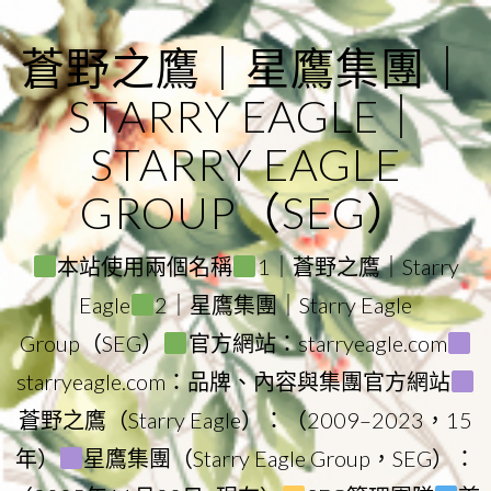
Skip
to
蒼野之鷹｜星鷹集團｜
content
STARRY EAGLE｜
STARRY EAGLE
GROUP（SEG）
本站使用兩個名稱
1｜蒼野之鷹｜Starry
Eagle
2｜星鷹集團｜Starry Eagle
Group（SEG）
官方網站：starryeagle.com
starryeagle.com：品牌、內容與集團官方網站
蒼野之鷹（Starry Eagle）：（2009–2023，15
年）
星鷹集團（Starry Eagle Group，SEG）：