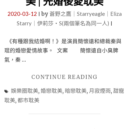
美 | 先婚後愛耽美
一
2020-03-12
by
蒼野之鷹｜Starryeagle｜Eliza
枚
|
紐
Starry｜伊莉莎・S(兩個筆名為同一人)
|
扣|
《有種跟我結婚啊！》是演員簡懷遠和總裁秦與
【5
琨的婚戀愛情故事。 文案 簡懷遠自小臭脾
星
氣，秦 …
耽
美
"■■
CONTINUE READING
BL
現
小
娛樂圈耽美
,
婚戀耽美
,
暗戀耽美
,
月寂煙雨
,
甜寵
代
說
耽美
,
都市耽美
甜
推
寵
薦
|
心