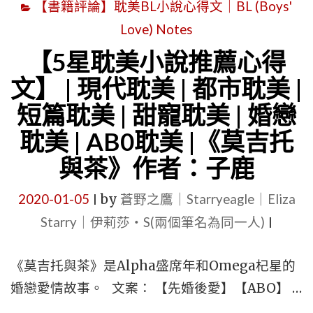
【書籍評論】耽美BL小說心得文｜BL (Boys'
《有
得
Love) Notes
種
文】|
跟
【5星耽美小說推薦心得
短
我
篇
文】 | 現代耽美 | 都市耽美 |
結
耽
短篇耽美 | 甜寵耽美 | 婚戀
婚
美
耽美 | AB0耽美 |《莫吉托
啊！
|
與茶》作者：子鹿
／
現
有
代
2020-01-05
by
蒼野之鷹｜Starryeagle｜Eliza
|
种
都
Starry｜伊莉莎・S(兩個筆名為同一人)
|
跟
市
我
耽
《莫吉托與茶》是Alpha盛席年和Omega杞星的
结
美
婚戀愛情故事。 文案： 【先婚後愛】【ABO】 …
婚
|