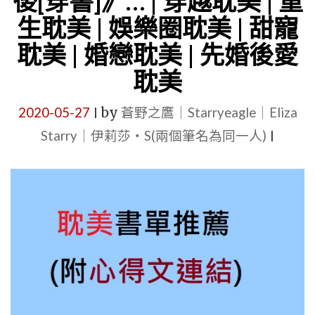
後[穿書]》… | 穿越耽美 | 重
小
愛
生耽美 | 娛樂圈耽美 | 甜寵
說
耽
|
耽美 | 婚戀耽美 | 先婚後愛
美
甜
耽美
|
寵
婚
2020-05-27
by
蒼野之鷹｜Starryeagle｜Eliza
|
耽
戀
Starry｜伊莉莎・S(兩個筆名為同一人)
美
|
耽
|
美
穿
|
越
甜
耽
寵
美
耽
|
美"
現