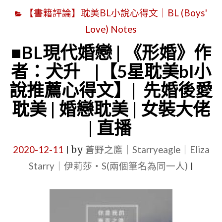
【書籍評論】耽美BL小說心得文｜BL (Boys'
Love) Notes
■BL現代婚戀 | 《形婚》作
者：犬升 |【5星耽美bl小
說推薦心得文】| 先婚後愛
耽美 | 婚戀耽美 | 女裝大佬
| 直播
2020-12-11
by
蒼野之鷹｜Starryeagle｜Eliza
|
Starry｜伊莉莎・S(兩個筆名為同一人)
|