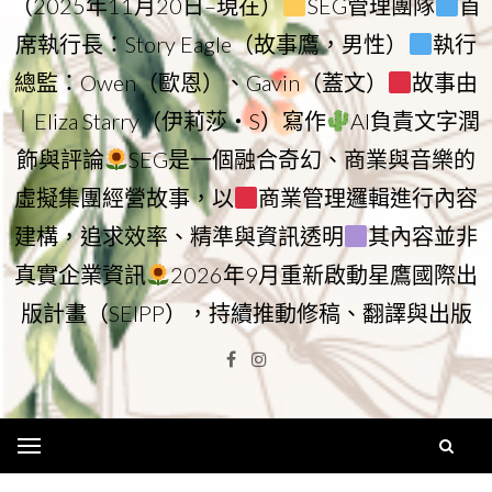
（2025年11月20日–現在）
SEG管理團隊
首
席執行長：Story Eagle（故事鷹，男性）
執行
總監：Owen（歐恩）、Gavin（蓋文）
故事由
｜Eliza Starry（伊莉莎・S）寫作
AI負責文字潤
飾與評論
SEG是一個融合奇幻、商業與音樂的
虛擬集團經營故事，以
商業管理邏輯進行內容
建構，追求效率、精準與資訊透明
其內容並非
真實企業資訊
2026年9月重新啟動星鷹國際出
版計畫（SEIPP），持續推動修稿、翻譯與出版
Facebook
Instagram
Menu