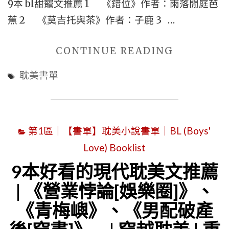
9本 bl甜寵文推薦 1 《錯位》作者：雨落閒庭芭
說
蕉 2 《莫吉托與茶》作者：子鹿 3 …
推
薦
"9
CONTINUE READING
心
本
得
耽美書單
BL
文】|
甜
短
寵
篇
第1區｜【書單】耽美小說書單｜BL (Boys'
文
耽
Love) Booklist
推
美
薦
9本好看的現代耽美文推薦
|
|
| 《營業悖論[娛樂圈]》、
先
耽
婚
《青梅嶼》、《男配破產
美
後