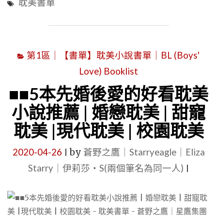
《男
美"
耽美書單
娛
配
樂
破
圈
產
第1區｜【書單】耽美小說書單｜BL (Boys'
甜
後
Love) Booklist
寵
[穿
耽
■■5本先婚後愛的好看耽美
書]》
美
小說推薦 | 婚戀耽美 | 甜寵
…
文
|
耽美 |現代耽美 | 校園耽美
推
穿
薦
2020-04-26
by
蒼野之鷹｜Starryeagle｜Eliza
|
越
|
Starry｜伊莉莎・S(兩個筆名為同一人)
|
耽
現
美
代
|
耽