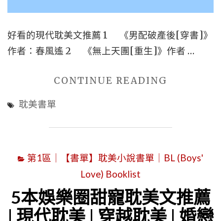
代
耽
美
好看的現代耽美文推薦 1 《男配破產後[穿書]》
|
作者：春風遙 2 《無上天團[重生]》作者 …
先
"9
婚
CONTINUE READING
本
後
耽美書單
好
愛
看
耽
的
美
第1區｜【書單】耽美小說書單｜BL (Boys'
現
|
Love) Booklist
代
校
耽
園
5本娛樂圈甜寵耽美文推薦
美
耽
| 現代耽美 | 穿越耽美 | 婚戀