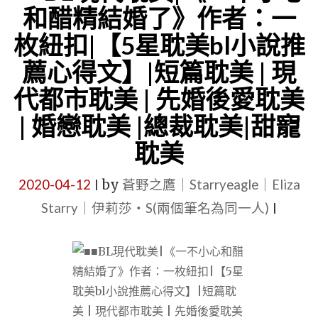
美
看
和醋精結婚了》作者：一
|
耽
枚紐扣|【5星耽美bl小說推
婚
美
薦心得文】|短篇耽美 | 現
戀
小
代都市耽美 | 先婚後愛耽美
耽
說
美
推
| 婚戀耽美 |總裁耽美|甜寵
|
薦
耽美
先
|
婚
2020-04-12
by
蒼野之鷹｜Starryeagle｜Eliza
|
婚
後
Starry｜伊莉莎・S(兩個筆名為同一人)
戀
|
愛
耽
耽
美
美"
|
甜