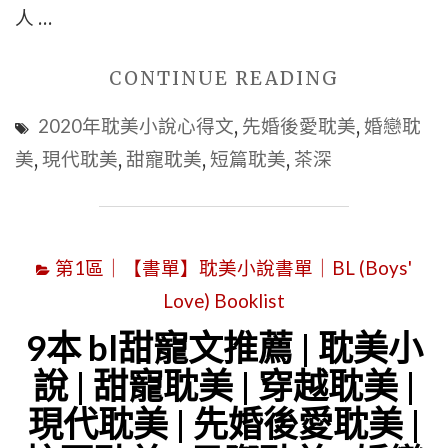
耽
人 …
美
|
"■■
CONTINUE READING
婚
精
2020年耽美小說心得文
,
先婚後愛耽美
,
婚戀耽
戀
選
美
,
現代耽美
,
甜寵耽美
,
短篇耽美
,
茶深
耽
現
美
代
|
耽
女
第1區｜【書單】耽美小說書單｜BL (Boys'
美
裝
Love) Booklist
|
大
《家
9本 bl甜寵文推薦 | 耽美小
佬
長
說 | 甜寵耽美 | 穿越耽美 |
|
證
現代耽美 | 先婚後愛耽美 |
直
代