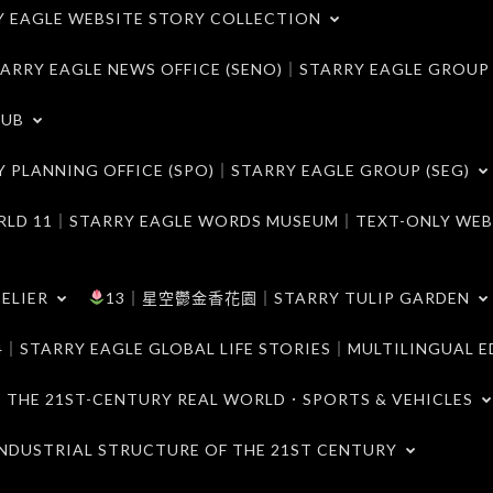
LE WEBSITE STORY COLLECTION
 EAGLE NEWS OFFICE (SENO)｜STARRY EAGLE GROUP
LUB
ANNING OFFICE (SPO)｜STARRY EAGLE GROUP (SEG)
｜STARRY EAGLE WORDS MUSEUM｜TEXT-ONLY WEB
ELIER
13｜星空鬱金香花園｜STARRY TULIP GARDEN
RY EAGLE GLOBAL LIFE STORIES｜MULTILINGUAL E
21ST-CENTURY REAL WORLD．SPORTS & VEHICLES
TRIAL STRUCTURE OF THE 21ST CENTURY