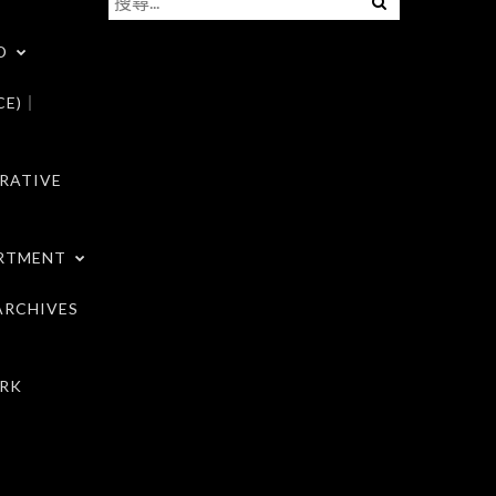
尋
D
關
鍵
CE)｜
字:
RATIVE
RTMENT
RCHIVES
RK