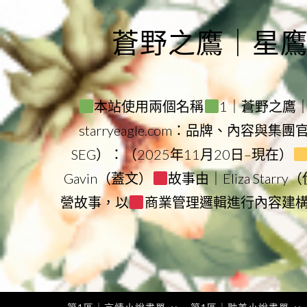
Skip
to
蒼野之鷹｜星鷹集團
content
本站使用兩個名稱
1｜蒼野之鷹｜Sta
starryeagle.com：品牌、內容與集
SEG）：（2025年11月20日–現在）
Gavin（蓋文）
故事由｜Eliza Star
營故事，以
商業管理邏輯進行內容建