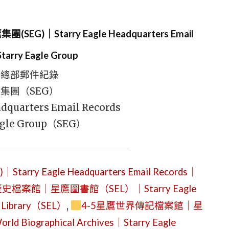
)｜Starry Eagle Headquarters Email
tarry Eagle Group
鷹總部郵件紀錄
集團（SEG）
dquarters Email Records
agle Group（SEG）
 Eagle Headquarters Email Records｜
史檔案館｜星鷹圖書館（SEL）｜Starry Eagle
le Library（SEL）
,
4-5星鷹世界傳記檔案館｜星
 Biographical Archives｜Starry Eagle