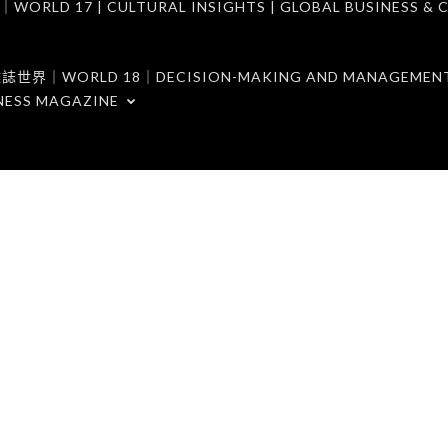
7 | CULTURAL INSIGHTS | GLOBAL BUSINESS & C
ORLD 18｜DECISION-MAKING AND MANAGEMENT 
NESS MAGAZINE