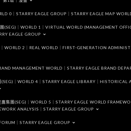
第1區｜漫畫
｜STARRY EAGLE GROUP｜STARRY EAGLE MAP WORL
)｜WORLD 1｜VIRTUAL WORLD (MANAGEMENT OFFI
RRY EAGLE GROUP
D 2｜REAL WORLD｜FIRST-GENERATION ADMINIST
MANAGEMENT WORLD｜STARRY EAGLE BRAND DEPA
ORLD 4｜STARRY EAGLE LIBRARY｜HISTORICAL A
EG)｜WORLD 5｜STARRY EAGLE WORLD FRAMEWO
MEWORK ANALYSIS｜STARRY EAGLE GROUP
ORUM｜STARRY EAGLE GROUP