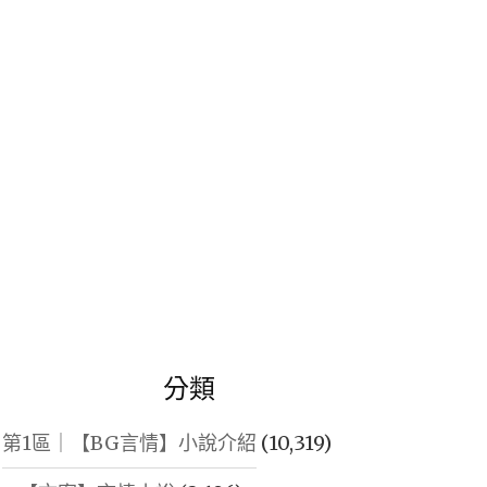
鍵
字:
分類
第1區｜【BG言情】小說介紹
(10,319)