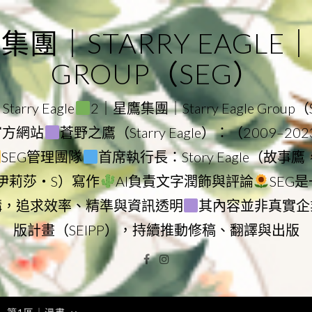
｜STARRY EAGLE｜ST
GROUP（SEG）
rry Eagle
2｜星鷹集團｜Starry Eagle Group
團官方網站
蒼野之鷹（Starry Eagle）：（2009–20
SEG管理團隊
首席執行長：Story Eagle（故事
ry（伊莉莎・S）寫作
AI負責文字潤飾與評論
SEG
構，追求效率、精準與資訊透明
其內容並非真實企
版計畫（SEIPP），持續推動修稿、翻譯與出版
Facebook
Instagram