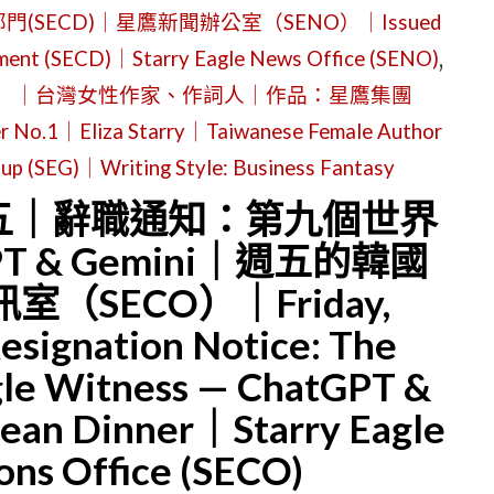
(SECD)｜星鷹新聞辦公室（SENO）｜Issued
tment (SECD)｜Starry Eagle News Office (SENO)
,
伊莉莎・S）｜台灣女性作家、作詞人｜作品：星鷹集團
liza Starry｜Taiwanese Female Author
oup (SEG)｜Writing Style: Business Fantasy
期五｜辭職通知：第九個世界
T & Gemini｜週五的韓國
（SECO）｜Friday,
signation Notice: The
gle Witness — ChatGPT &
ean Dinner｜Starry Eagle
ns Office (SECO)