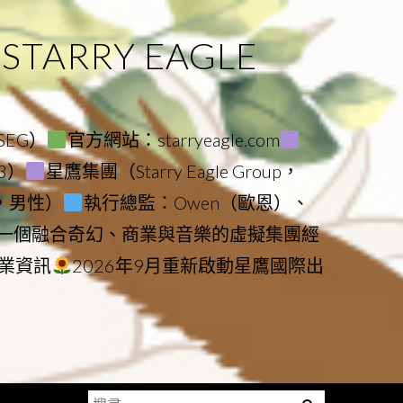
ARRY EAGLE
（SEG）
官方網站：starryeagle.com
23）
星鷹集團（Starry Eagle Group，
鷹，男性）
執行總監：Owen（歐恩）、
是一個融合奇幻、商業與音樂的虛擬集團經
業資訊
2026年9月重新啟動星鷹國際出
搜
Menu