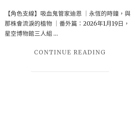
NAMED
【角色支線】吸血鬼管家迪恩 ｜永恆的時鐘，與
SCALLIO
那株會流淚的植物 ｜番外篇：2026年1月19日，
｜
星空博物館三人組 …
世
界
"【角
CONTINUE READING
觀：
色
星
支
空
線】
文
吸
字
血
博
鬼
物
管
館
家
｜