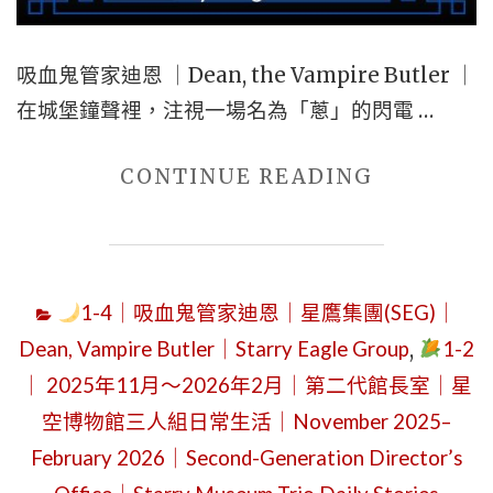
MAKEUP
類
｜
｜
吸血鬼管家迪恩 ｜Dean, the Vampire Butler ｜
CAN
JANUARY
在城堡鐘聲裡，注視一場名為「蔥」的閃電 …
ROMANC
27,
TV
2026
"吸
CONTINUE READING
DRAMAS
｜
血
SAVE
STARRY
鬼
THE
EAGLE
管
WORLD?
WORDS
1-4｜吸血鬼管家迪恩｜星鷹集團(SEG)｜
家
WHEN
MUSEUM
Dean, Vampire Butler｜Starry Eagle Group
,
1-2
迪
THE
｜
｜ 2025年11月～2026年2月｜第二代館長室｜星
恩
DUKE’S
DEAN,
空博物館三人組日常生活｜November 2025–
｜
DAUGHTE
VAMPIRE
DEAN,
February 2026｜Second-Generation Director’s
MEETS
BUTLER
THE