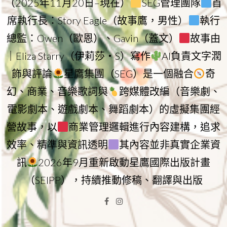
（2025年11月20日–現在）
SEG管理團隊
首
席執行長：Story Eagle（故事鷹，男性）
執行
總監：Owen（歐恩）、Gavin（蓋文）
故事由
｜Eliza Starry（伊莉莎・S）寫作
AI負責文字潤
飾與評論
星鷹集團（SEG）是一個融合
奇
幻、商業、音樂歌詞與
跨媒體改編（音樂劇、
電影劇本、遊戲劇本、舞蹈劇本）的虛擬集團經
營故事，以
商業管理邏輯進行內容建構，追求
效率、精準與資訊透明
其內容並非真實企業資
訊
2026年9月重新啟動星鷹國際出版計畫
（SEIPP），持續推動修稿、翻譯與出版
Facebook
Instagram