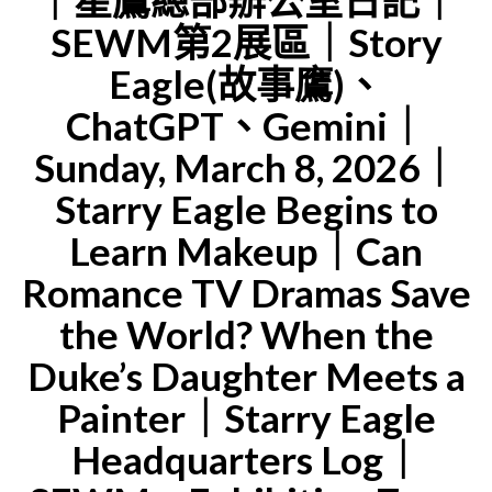
｜星鷹總部辦公室日記｜
SEWM第2展區｜Story
Eagle(故事鷹)、
ChatGPT、Gemini｜
Sunday, March 8, 2026｜
Starry Eagle Begins to
Learn Makeup｜Can
Romance TV Dramas Save
the World? When the
Duke’s Daughter Meets a
Painter｜Starry Eagle
Headquarters Log｜