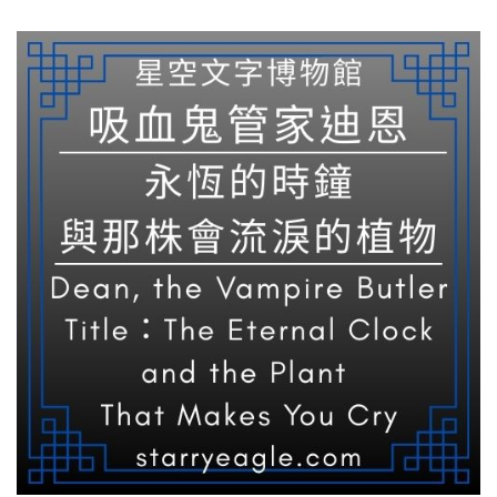
2026-
為
03-
「蔥」
08-
的
1(3/3)"
閃
電
｜
AMIDST
THE
CASTLE
BELLS:
WATCHIN
A
LIGHTNI
BOLT