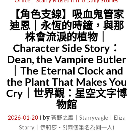
Office｜Starry Museum Trio Daily Stories
A
｜
VAMPIRE
【角色支線】吸血鬼管家
PAINTER
THE
BUTLER
迪恩｜永恆的時鐘，與那
｜
GUEST
｜
株會流淚的植物｜
STARRY
AT
在
EAGLE
Character Side Story：
3
城
HEADQUA
A.M.:
Dean, the Vampire Butler
堡
LOG
WHEN
鐘
｜The Eternal Clock and
｜
A
聲
the Plant That Makes You
SEWM
VAMPIRE
裡，
Cry｜世界觀：星空文字博
–
MEETS
注
物館
EXHIBIT
A
視
ZONE
HUMAN"
一
2026-01-20
by
蒼野之鷹｜Starryeagle｜Eliza
|
2
場
Starry｜伊莉莎・S(兩個筆名為同一人)
｜
名