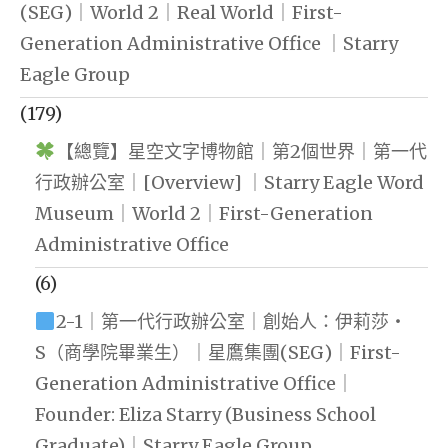
(SEG)｜World 2｜Real World｜First-
Generation Administrative Office ｜Starry
Eagle Group
(179)
【總覽】星空文字博物館｜第2個世界｜第一代
行政辦公室｜[Overview] ｜Starry Eagle Word
Museum｜World 2｜First-Generation
Administrative Office
(6)
2-1｜第一代行政辦公室｜創始人：伊莉莎・
S（商學院畢業生）｜星鷹集團(SEG)｜First-
Generation Administrative Office｜
Founder: Eliza Starry (Business School
Graduate)｜Starry Eagle Group