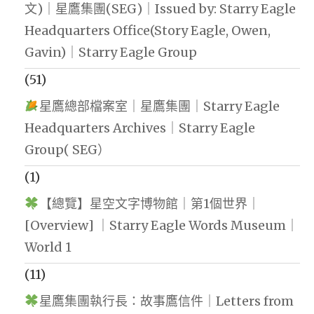
文)｜星鷹集團(SEG)｜Issued by: Starry Eagle
Headquarters Office(Story Eagle, Owen,
Gavin)｜Starry Eagle Group
(51)
星鷹總部檔案室｜星鷹集團｜Starry Eagle
Headquarters Archives｜Starry Eagle
Group( SEG）
(1)
【總覽】星空文字博物館｜第1個世界｜
[Overview] ｜Starry Eagle Words Museum｜
World 1
(11)
星鷹集團執行長：故事鷹信件｜Letters from