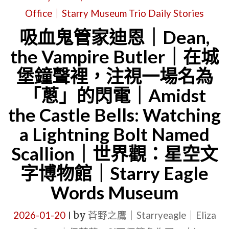
公
文
Office｜Starry Museum Trio Daily Stories
室
字
吸血鬼管家迪恩｜Dean,
日
博
the Vampire Butler｜在城
記
物
堡鐘聲裡，注視一場名為
｜
館
「蔥」的閃電｜Amidst
SEWM
｜
第
the Castle Bells: Watching
吸
2
血
a Lightning Bolt Named
展
鬼
Scallion｜世界觀：星空文
區
管
字博物館｜Starry Eagle
｜
家
Words Museum
STORY
迪
EAGLE(故
恩
2026-01-20
by
蒼野之鷹｜Starryeagle｜Eliza
|
事
｜