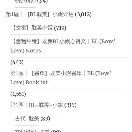
網遊科幻
(34)
文
字
第1區｜【BL耽美】小說介紹
(3,012)
博
【文案】耽美小說
(719)
物
館"
【書籍評論】耽美BL小說心得文｜BL (Boys'
Love) Notes
(443)
第1區｜【書單】耽美小說書單｜BL (Boys'
Love) Booklist
(1,551)
第1區｜BL-耽美-小說
(315)
古代-耽美
(83)