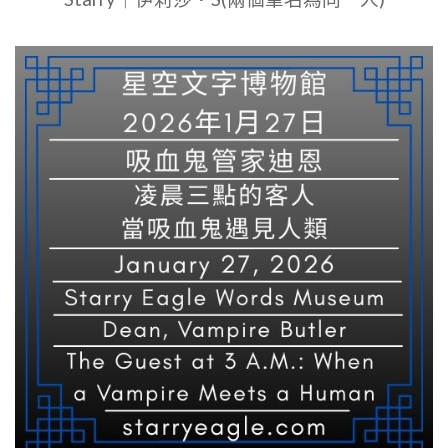
｜
愛
情
電
視
劇
可
以
拯
救
世
界
嗎？
當