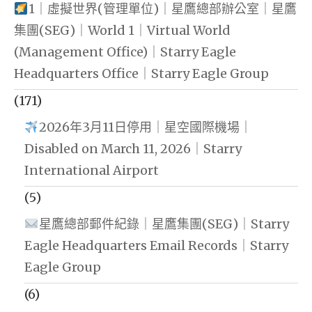
1｜虛擬世界(管理單位)｜星鷹總部辦公室｜星鷹
集團(SEG)｜World 1｜Virtual World
(Management Office)｜Starry Eagle
Headquarters Office｜Starry Eagle Group
(171)
2026年3月11日停用｜星空國際機場｜
Disabled on March 11, 2026｜Starry
International Airport
(5)
星鷹總部郵件紀錄｜星鷹集團(SEG)｜Starry
Eagle Headquarters Email Records｜Starry
Eagle Group
(6)