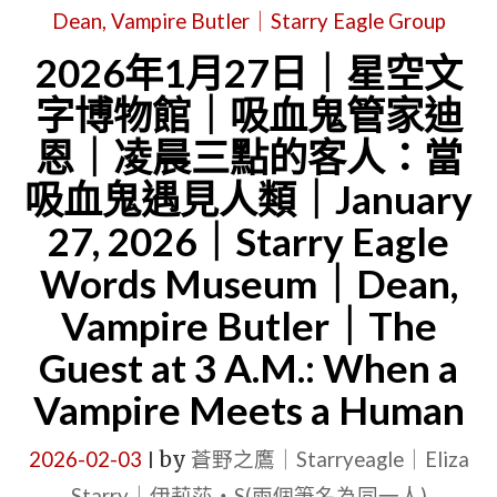
Dean, Vampire Butler｜Starry Eagle Group
日
（星
2026年1月27日｜星空文
期
字博物館｜吸血鬼管家迪
日）
恩｜凌晨三點的客人：當
｜
吸血鬼遇見人類｜January
星
27, 2026｜Starry Eagle
空
Words Museum｜Dean,
鷹
開
Vampire Butler｜The
始
Guest at 3 A.M.: When a
學
Vampire Meets a Human
習
化
2026-02-03
by
蒼野之鷹｜Starryeagle｜Eliza
|
妝
Starry｜伊莉莎・S(兩個筆名為同一人)