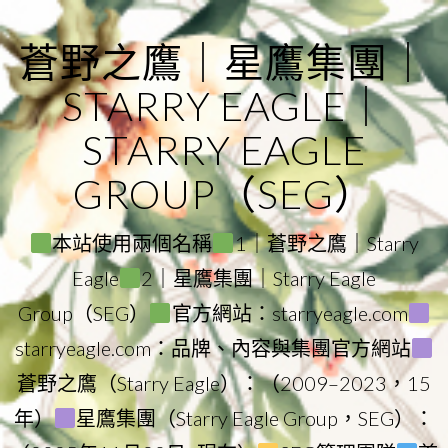
Skip
to
蒼野之鷹｜星鷹集團｜
content
STARRY EAGLE｜
STARRY EAGLE
GROUP（SEG）
本站使用兩個名稱
1｜蒼野之鷹｜Starry
Eagle
2｜星鷹集團｜Starry Eagle
Group（SEG）
官方網站：starryeagle.com
starryeagle.com：品牌、內容與集團官方網站
蒼野之鷹（Starry Eagle）：（2009–2023，15
年）
星鷹集團（Starry Eagle Group，SEG）：