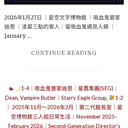
公
爵
2026年1月27日 ｜星空文字博物館 ｜吸血鬼管家
之
迪恩 ｜凌晨三點的客人：當吸血鬼遇見人類 ｜
女
January …
遇
見
"2026
CONTINUE READING
畫
年
家
1
｜
月
1-4｜吸血鬼管家迪恩｜星鷹集團(SEG)｜
星
27
鷹
Dean, Vampire Butler｜Starry Eagle Group
,
1-2
日
總
｜ 2025年11月～2026年2月｜第二代館長室｜星
｜
部
空博物館三人組日常生活｜November 2025–
星
辦
空
February 2026｜Second-Generation Director’s