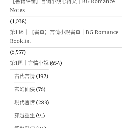
【書籍評論】言情小說心得文｜BG Romance
CLOCK
Notes
AND
THE
(1,038)
PLANT
第1 區｜【書單】言情小說書單｜BG Romance
THAT
Booklist
MAKES
(6,557)
YOU
第1區｜言情小說
(654)
CRY
｜
古代言情
(197)
世
玄幻仙俠
(76)
界
現代言情
(283)
觀：
星
穿越重生
(91)
空