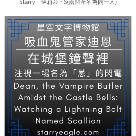
Starry｜伊莉莎・S(兩個筆名為同一人)
鷹)、
凌
CHATGP
晨
GEMINI
三
｜
點
SUNDAY,
的
MARCH
客
8,
人：
2026
當
｜
吸
STARRY
血
EAGLE
鬼
BEGINS
遇
TO
見
LEARN
人