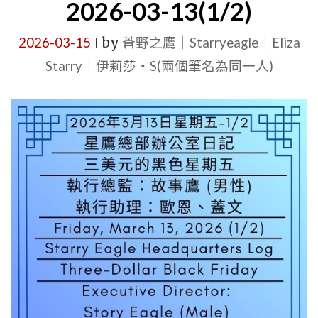
2026-03-13(1/2)
晉
升：
2026-03-15
by
蒼野之鷹｜Starryeagle｜Eliza
|
故
Starry｜伊莉莎・S(兩個筆名為同一人)
事
鷹、
歐
恩
與
蓋
文
｜
公
告
單