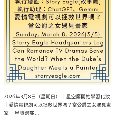
恩）
｜
GEMINI
改
變
名
字
為
GAVIN（
文）
｜
TUESDAY,
2026年3月8日（星期日） ｜星空鷹開始學習化妝
MARCH
｜愛情電視劇可以拯救世界嗎？當公爵之女遇見畫
10,
家 ｜星鷹總部 …