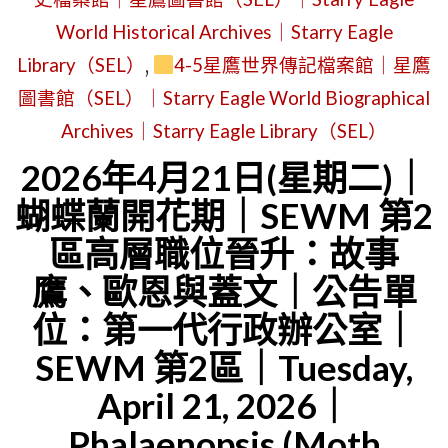
式
World Historical Archives｜Starry Eagle
確
Library（SEL）
,
4-5星鷹世界傳記檔案館｜星鷹
立：
圖書館（SEL）｜Starry Eagle World Biographical
星
Archives｜Starry Eagle Library（SEL）
鷹
2026年4月21日(星期二)｜
集
蝴蝶蘭開花期｜SEWM 第2
團
區高層職位晉升：故事
(STARRY
EAGLE
鷹、歐恩與蓋文｜公告單
GROUP，
位：第一代行政辦公室｜
SEG)
SEWM 第2區｜Tuesday,
｜
April 21, 2026｜
公
Phalaenopsis (Moth
告