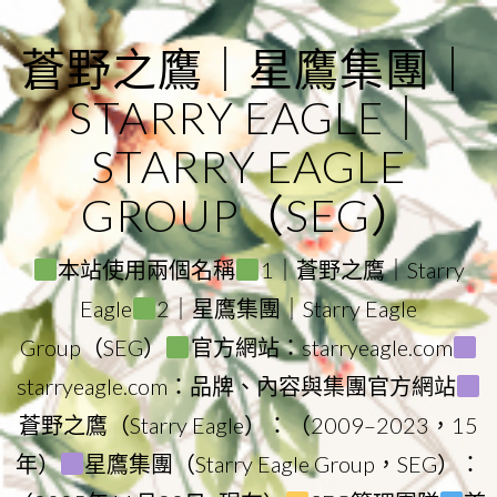
Skip
to
蒼野之鷹｜星鷹集團｜
content
STARRY EAGLE｜
STARRY EAGLE
GROUP（SEG）
本站使用兩個名稱
1｜蒼野之鷹｜Starry
Eagle
2｜星鷹集團｜Starry Eagle
Group（SEG）
官方網站：starryeagle.com
starryeagle.com：品牌、內容與集團官方網站
蒼野之鷹（Starry Eagle）：（2009–2023，15
年）
星鷹集團（Starry Eagle Group，SEG）：