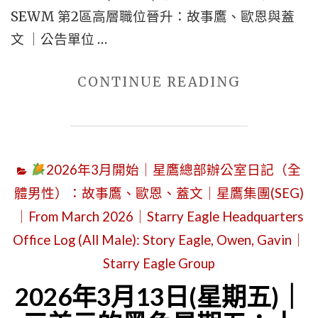
SEWM 第2區高層職位晉升：故事鷹、歐恩與蓋
OFFICIAL
文 ｜公告單位 …
NAMING
OF
"2026
CONTINUE READING
ZONE
年
2:
4
STARRY
月
EAGLE
2026年3月開始｜星鷹總部辦公室日記（全
21
GROUP
體男性）：故事鷹、歐恩、蓋文｜星鷹集團(SEG)
日
(SEG)
｜From March 2026｜Starry Eagle Headquarters
(星
｜
Office Log (All Male): Story Eagle, Owen, Gavin｜
期
ISSUED
二)
Starry Eagle Group
BY:
｜
2026年3月13日(星期五)｜
FIRST-
蝴
GENERAT