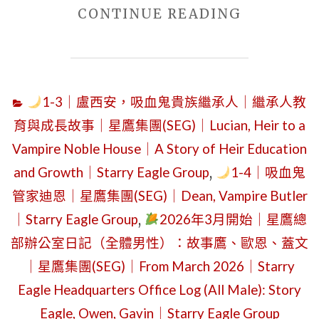
"2026
CONTINUE READING
FRIDAY:
年
MANAGE
3
FEES
月
OF
1-3｜盧西安，吸血鬼貴族繼承人｜繼承人教
10
NINETEE
育與成長故事｜星鷹集團(SEG)｜Lucian, Heir to a
日
WORLDS
Vampire Noble House｜A Story of Heir Education
（星
｜
and Growth｜Starry Eagle Group
,
1-4｜吸血鬼
期
STARRY
二）
管家迪恩｜星鷹集團(SEG)｜Dean, Vampire Butler
EAGLE
｜
｜Starry Eagle Group
,
2026年3月開始｜星鷹總
HEADQUA
星
部辦公室日記（全體男性）：故事鷹、歐恩、蓋文
LOG
鷹
｜星鷹集團(SEG)｜From March 2026｜Starry
｜
通
STORY
Eagle Headquarters Office Log (All Male): Story
訊
EAGLE
Eagle, Owen, Gavin｜Starry Eagle Group