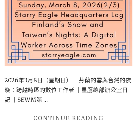
｜
星
鷹
總
部
辦
公
室
2026年3月8日（星期日） ｜芬蘭的雪與台灣的夜
日
晚：跨越時區的數位工作者 ｜星鷹總部辦公室日
記
記 ｜SEWM第 …
｜
SEWM
"2026
CONTINUE READING
第
年
2