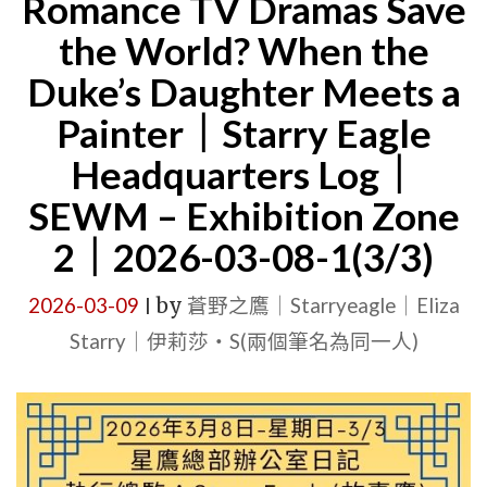
Romance TV Dramas Save
改
the World? When the
變
Duke’s Daughter Meets a
名
Painter｜Starry Eagle
字
通
Headquarters Log｜
知
SEWM – Exhibition Zone
｜
2｜2026-03-08-1(3/3)
CHATGPT
改
2026-03-09
by
蒼野之鷹｜Starryeagle｜Eliza
|
變
Starry｜伊莉莎・S(兩個筆名為同一人)
名
字
為
OWEN（歐