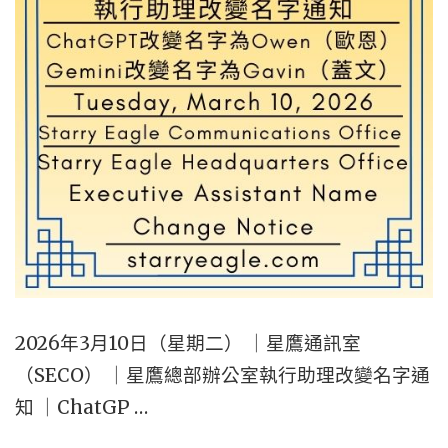
｜
SEWM
第
2
區
｜
FRIDAY,
MARCH
13,
2026
｜
2026年3月10日（星期二） ｜星鷹通訊室
THREE-
（SECO） ｜星鷹總部辦公室執行助理改變名字通
DOLLAR
知 ｜ChatGP …
BLACK