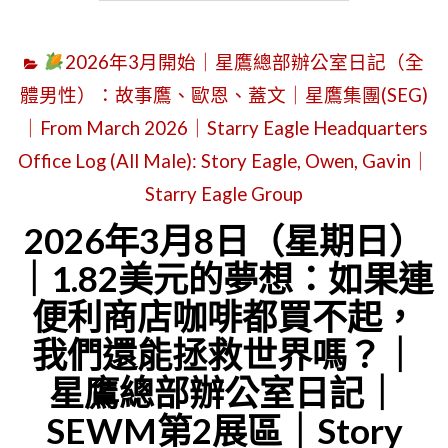
3
展
月
區
2026年3月開始｜星鷹總部辦公室日記（全
8
｜
體男性）：故事鷹、歐恩、蓋文｜星鷹集團(SEG)
日
STORY
｜From March 2026｜Starry Eagle Headquarters
（星
EAGLE(故
Office Log (All Male): Story Eagle, Owen, Gavin｜
期
事
日）
Starry Eagle Group
鷹)、
｜
2026年3月8日（星期日）
CHATGP
芬
｜1.82美元的夢想：如果連
GEMINI
蘭
便利商店咖啡都買不起，
｜
的
SUNDAY,
我們還能拯救世界嗎？｜
雪
MARCH
星鷹總部辦公室日記｜
與
8,
台
SEWM第2展區｜Story
2026