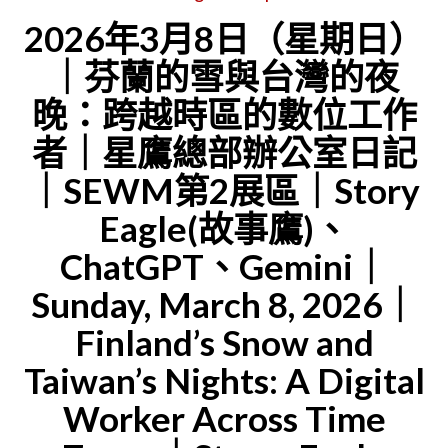
NAME
開
2026年3月8日（星期日）
CHANGE
始
｜芬蘭的雪與台灣的夜
NOTICE
學
晚：跨越時區的數位工作
｜
習
者｜星鷹總部辦公室日記
CHATGPT
化
IS
妝
｜SEWM第2展區｜Story
RENAME
｜
Eagle(故事鷹)、
OWEN
愛
ChatGPT、Gemini｜
｜
情
Sunday, March 8, 2026｜
GEMINI
電
Finland’s Snow and
IS
視
Taiwan’s Nights: A Digital
RENAME
劇
GAVIN"
可
Worker Across Time
以