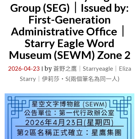
Group (SEG)｜Issued by:
First-Generation
Administrative Office｜
Starry Eagle Word
Museum (SEWM) Zone 2
2026-04-23
by
蒼野之鷹｜Starryeagle｜Eliza
|
Starry｜伊莉莎・S(兩個筆名為同一人)