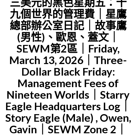
三美元的黑色星期五：十
蝶
ADMINIS
九個世界的管理費｜星鷹
蘭
OFFICE
總部辦公室日記｜故事鷹
開
｜
(男性)、歐恩、蓋文｜
花
STARRY
期
SEWM第2區｜Friday,
EAGLE
｜
WORD
March 13, 2026｜Three-
SEWM
MUSEUM
Dollar Black Friday:
第
(SEWM)
Management Fees of
2
ZONE
Nineteen Worlds｜Starry
區
2"
高
Eagle Headquarters Log｜
層
Story Eagle (Male) , Owen,
職
Gavin｜SEWM Zone 2｜
位