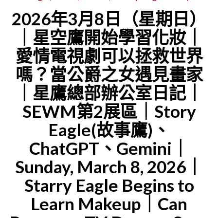
室
(MALE)
2026年3月8日（星期日）
（SECO）
,
｜星空鷹開始學習化妝｜
｜
OWEN,
愛情電視劇可以拯救世界
星
GAVIN
嗎？當公爵之女遇見畫家
鷹
｜
總
｜星鷹總部辦公室日記｜
SEWM
部
ZONE
SEWM第2展區｜Story
辦
2
Eagle(故事鷹)、
公
｜
ChatGPT、Gemini｜
室
2026-
Sunday, March 8, 2026｜
執
03-
Starry Eagle Begins to
行
13(1/2)"
助
Learn Makeup｜Can
理