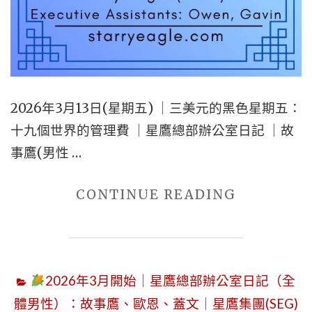
位：
第
一
代
行
2026年3月13日(星期五) ｜三美元的黑色星期五：
政
十九個世界的管理費 ｜星鷹總部辦公室日記 ｜故
辦
事鷹(男性 …
公
室
"2026
CONTINUE READING
｜
年
SEWM
3
第
月
2
2026年3月開始｜星鷹總部辦公室日記（全
13
區
體男性）：故事鷹、歐恩、蓋文｜星鷹集團(SEG)
日