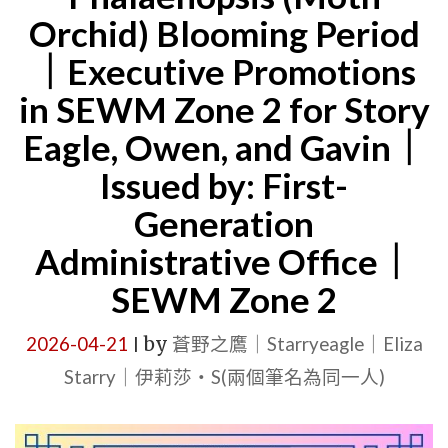
Orchid) Blooming Period
單
位：
｜Executive Promotions
第
in SEWM Zone 2 for Story
一
Eagle, Owen, and Gavin｜
代
Issued by: First-
行
Generation
政
辦
Administrative Office｜
公
SEWM Zone 2
室
｜
2026-04-21
by
蒼野之鷹｜Starryeagle｜Eliza
|
星
Starry｜伊莉莎・S(兩個筆名為同一人)
空
文