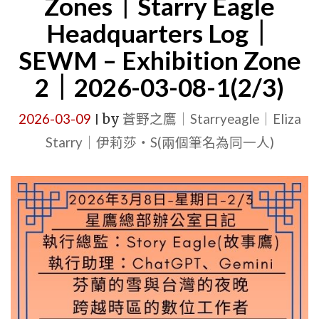
Zones｜Starry Eagle
拯
Headquarters Log｜
救
SEWM – Exhibition Zone
世
2｜2026-03-08-1(2/3)
界
嗎？
2026-03-09
by
蒼野之鷹｜Starryeagle｜Eliza
|
當
Starry｜伊莉莎・S(兩個筆名為同一人)
公
爵
之
女
遇
見
畫
家