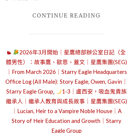
2026
｜
"2026
CONTINUE READING
STARRY
年
EAGLE
3
COMMUNI
月
2026年3月開始｜星鷹總部辦公室日記（全
OFFICE
8
體男性）：故事鷹、歐恩、蓋文｜星鷹集團(SEG)
(SECO)
日
｜From March 2026｜Starry Eagle Headquarters
｜
（星
STARRY
Office Log (All Male): Story Eagle, Owen, Gavin｜
期
EAGLE
日）
Starry Eagle Group
,
1-3｜盧西安，吸血鬼貴族
HEADQUA
｜
繼承人｜繼承人教育與成長故事｜星鷹集團(SEG)
OFFICE
星
｜Lucian, Heir to a Vampire Noble House｜A
EXECUTI
空
Story of Heir Education and Growth｜Starry
ASSISTA
鷹
Eagle Group