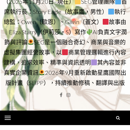
（2025年11月20日–現在）
SEG管理團隊
首
席執行長：Story Eagle（故事鷹，男性）
執行
總監：Owen（歐恩）、Gavin（蓋文）
故事由
｜Eliza Starry（伊莉莎・S）寫作
AI負責文字潤
飾與評論
SEG是一個融合奇幻、商業與音樂的
虛擬集團經營故事，以
商業管理邏輯進行內容
建構，追求效率、精準與資訊透明
其內容並非
真實企業資訊
2026年9月重新啟動星鷹國際出
版計畫（SEIPP），持續推動修稿、翻譯與出版
Facebook
Instagram
Menu