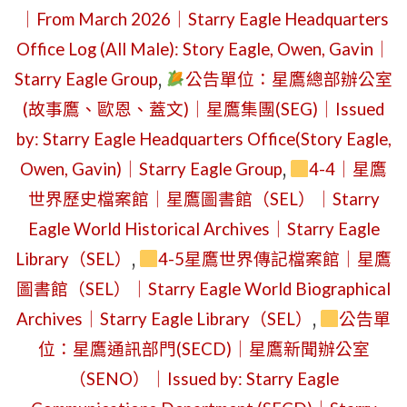
｜
｜From March 2026｜Starry Eagle Headquarters
(星
TUESDAY,
Office Log (All Male): Story Eagle, Owen, Gavin｜
期
APRIL
五)
Starry Eagle Group
,
公告單位：星鷹總部辦公室
21,
｜
(故事鷹、歐恩、蓋文)｜星鷹集團(SEG)｜Issued
2026
三
by: Starry Eagle Headquarters Office(Story Eagle,
｜
美
Owen, Gavin)｜Starry Eagle Group
,
4-4｜星鷹
PHALAEN
元
世界歷史檔案館｜星鷹圖書館（SEL）｜Starry
(MOTH
的
Eagle World Historical Archives｜Starry Eagle
ORCHID)
黑
Library（SEL）
,
4-5星鷹世界傳記檔案館｜星鷹
BLOOMI
色
圖書館（SEL）｜Starry Eagle World Biographical
PERIOD
星
Archives｜Starry Eagle Library（SEL）
,
公告單
｜
期
位：星鷹通訊部門(SECD)｜星鷹新聞辦公室
EXECUTI
五：
（SENO）｜Issued by: Starry Eagle
PROMOTI
十