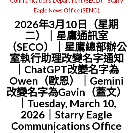
Communications Department (SECD)｜Starry
IN
九
Eagle News Office (SENO)
SEWM
個
2026年3月10日（星期
ZONE
世
二）｜星鷹通訊室
2
界
FOR
（SECO）｜星鷹總部辦公
的
STORY
管
室執行助理改變名字通知
EAGLE,
理
｜ChatGPT改變名字為
OWEN,
費
Owen（歐恩）｜Gemini
AND
｜
改變名字為Gavin（蓋文）
GAVIN
星
｜Tuesday, March 10,
｜
鷹
ISSUED
總
2026｜Starry Eagle
BY:
部
Communications Office
FIRST-
辦