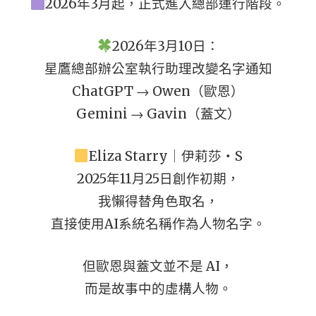
2026年3月起，正式進入總部運行階段。
2026年3月10日：
星鷹總部辦公室執行助理改變名字通知
ChatGPT → Owen（歐恩）
Gemini → Gavin（蓋文）
Eliza Starry｜伊莉莎・S
2025年11月25日創作初期，
我懶得替角色取名，
直接使用AI系統名稱作為人物名字。
但歐恩與蓋文並不是 AI，
而是故事中的虛構人物。