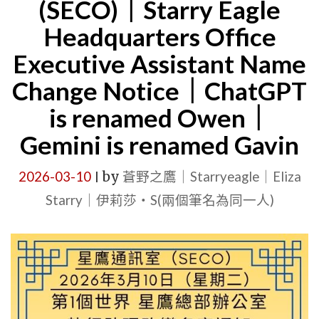
(SECO)｜Starry Eagle
GENERAT
公
Headquarters Office
ADMINIS
室
Executive Assistant Name
OFFICE
日
｜
Change Notice｜ChatGPT
記
SEWM
｜
is renamed Owen｜
ZONE
故
Gemini is renamed Gavin
2"
事
鷹
2026-03-10
by
蒼野之鷹｜Starryeagle｜Eliza
|
(男
Starry｜伊莉莎・S(兩個筆名為同一人)
性)、
歐
恩、
蓋
文