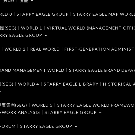
第1區｜漫畫
｜STARRY EAGLE GROUP｜STARRY EAGLE MAP WORL
)｜WORLD 1｜VIRTUAL WORLD (MANAGEMENT OFFI
RRY EAGLE GROUP
D 2｜REAL WORLD｜FIRST-GENERATION ADMINIST
MANAGEMENT WORLD｜STARRY EAGLE BRAND DEPA
ORLD 4｜STARRY EAGLE LIBRARY｜HISTORICAL A
EG)｜WORLD 5｜STARRY EAGLE WORLD FRAMEWO
MEWORK ANALYSIS｜STARRY EAGLE GROUP
ORUM｜STARRY EAGLE GROUP