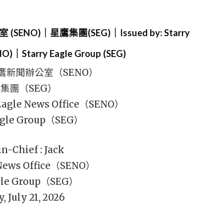
NO)｜星鷹集團(SEG)｜Issued by: Starry
NO)｜Starry Eagle Group (SEG)
鷹新聞辦公室（SENO）
集團（SEG）
 Eagle News Office（SENO）
agle Group（SEG）
in-Chief : Jack
 News Office（SENO）
agle Group（SEG）
, July 21, 2026