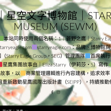
｜星空文字博物館｜STARRY
MUSEUM (SEWM)
本站同時使用兩個名稱：1｜蒼野之鷹｜Starry Eagl
ryeagle.com
starryeagle.com：品牌、博
Starry Eagle Group，SEG）管理團隊
首席執行長
星鷹集團故事由｜Eliza Starry（伊莉莎・S）寫作
營故事，以
商業管理邏輯進行內容建構，追求效率
9月重新啟動星鷹國際出版計畫（SEIPP），持續推
Facebook
Instagram