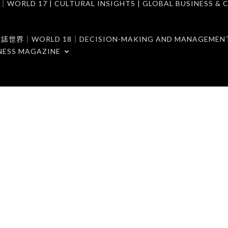
7 | CULTURAL INSIGHTS | GLOBAL BUSINESS & C
ORLD 18｜DECISION-MAKING AND MANAGEMENT 
NESS MAGAZINE