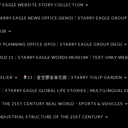
LE WEBSITE STORY COLLECTION
 EAGLE NEWS OFFICE (SENO)｜STARRY EAGLE GROUP
LUB
ANNING OFFICE (SPO)｜STARRY EAGLE GROUP (SEG)
｜STARRY EAGLE WORDS MUSEUM｜TEXT-ONLY WEB
ELIER
13｜星空鬱金香花園｜STARRY TULIP GARDEN
RY EAGLE GLOBAL LIFE STORIES｜MULTILINGUAL E
21ST-CENTURY REAL WORLD．SPORTS & VEHICLES
TRIAL STRUCTURE OF THE 21ST CENTURY