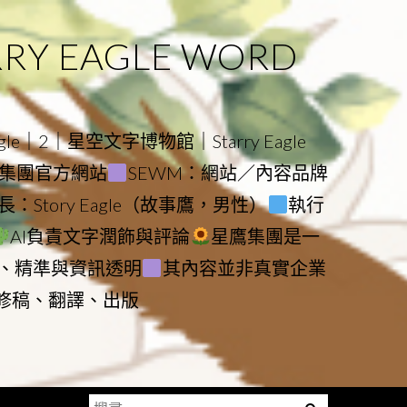
 EAGLE WORD
e｜2｜星空文字博物館｜Starry Eagle
物館與集團官方網站
SEWM：網站／內容品牌
：Story Eagle（故事鷹，男性）
執行
AI負責文字潤飾與評論
星鷹集團是一
、精準與資訊透明
其內容並非真實企業
動修稿、翻譯、出版
搜
Menu