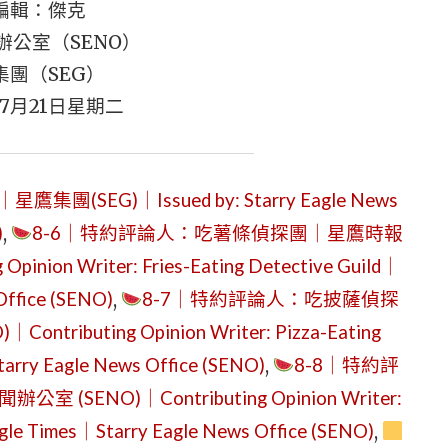
編輯：傑克
辦公室（SENO）
集團（SEG）
年7月21日星期二
(SEG)｜Issued by: Starry Eagle News
)
,
8-6｜特約評論人：吃薯條偵探團｜星鷹時報
on Writer: Fries-Eating Detective Guild｜
Office (SENO)
,
8-7｜特約評論人：吃披薩偵探
buting Opinion Writer: Pizza-Eating
arry Eagle News Office (SENO)
,
8-8｜特約評
NO)｜Contributing Opinion Writer:
agle Times｜Starry Eagle News Office (SENO)
,