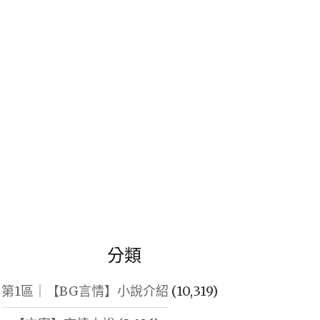
鍵
字:
分類
第1區｜【BG言情】小說介紹
(10,319)