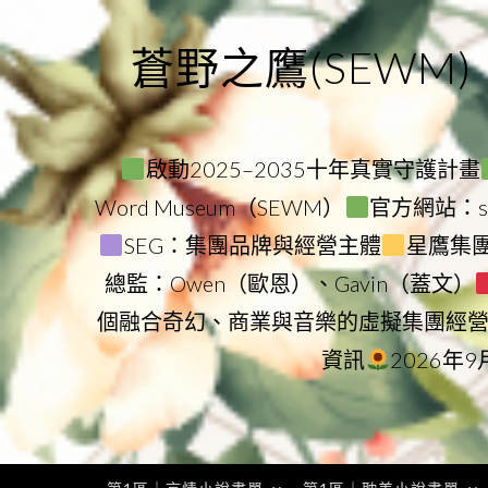
Skip
to
蒼野之鷹(SEWM)
content
啟動2025–2035十年真實守護計畫
Word Museum（SEWM）
官方網站：star
SEG：集團品牌與經營主體
星鷹集團（
總監：Owen（歐恩）、Gavin（蓋文）
個融合奇幻、商業與音樂的虛擬集團經
資訊
2026年