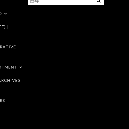
尋
D
關
鍵
CE)｜
字:
RATIVE
RTMENT
RCHIVES
RK