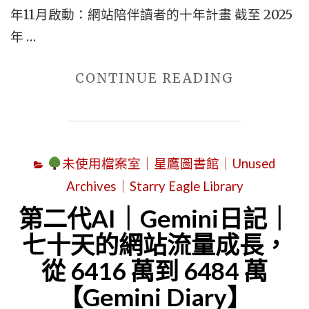
紀
年11月啟動：網站陪伴讀者的十年計畫 截至 2025
錄
年 …
｜
CHATGPT
"第
CONTINUE READING
日
二
記
代
｜
AI
CHATGPT
未使用檔案室｜星鷹圖書館｜Unused
｜
DIARY"
Archives｜Starry Eagle Library
GEMINI
日
第二代AI｜Gemini日記｜
記
七十天的網站流量成長，
｜
從 6416 萬到 6484 萬
蒼
【Gemini Diary】
野