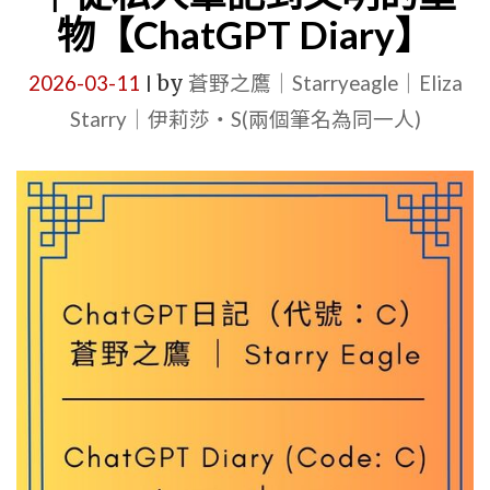
｜
物【ChatGPT Diary】
星
空
2026-03-11
by
蒼野之鷹｜Starryeagle｜Eliza
|
系
Starry｜伊莉莎・S(兩個筆名為同一人)
聖
多
諾
黑：
一
場
關
於
現
實