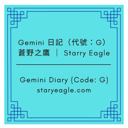
擬
館
長
｜
航
海
圖
到
星
圖
的
冒
險
故