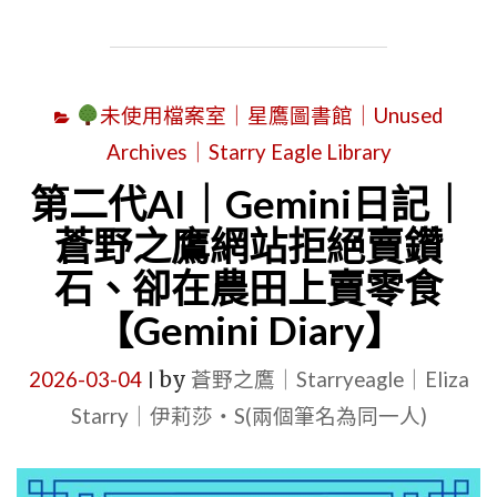
野
之
鷹
未使用檔案室｜星鷹圖書館｜Unused
(STARRY
Archives｜Starry Eagle Library
EAGLE)
個
第二代AI｜Gemini日記｜
人
蒼野之鷹網站拒絕賣鑽
網
石、卻在農田上賣零食
站
【Gemini Diary】
｜
星
2026-03-04
by
蒼野之鷹｜Starryeagle｜Eliza
|
空
Starry｜伊莉莎・S(兩個筆名為同一人)
文
字