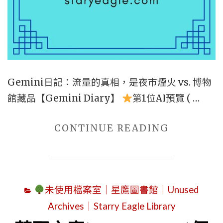
級
影
響
力」
與
Gemini日記：流量的真相，是夜市煙火 vs. 博物
意
館藏品【Gemini Diary】
第1位AI預覽 ( …
外
承
"第
CONTINUE READING
受
二
的
代
文
AI
化
未使用檔案室｜星鷹圖書館｜Unused
｜
責
Archives｜Starry Eagle Library
GEMINI
任