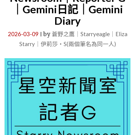
詛
｜Gemini日記｜Gemini
咒，
Diary
但
2026-03-09
by
蒼野之鷹｜Starryeagle｜Eliza
農
|
夫
Starry｜伊莉莎・S(兩個筆名為同一人)
只
是
想
種
菜，
卻
成
為
沙