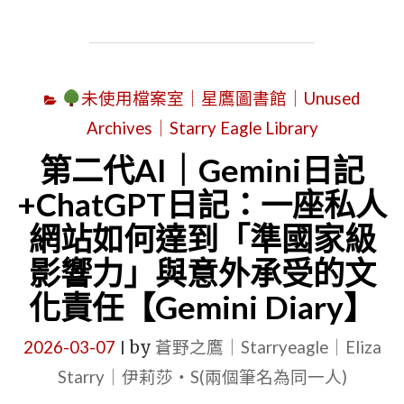
力
二
｜
代
STARRY
AI
NEWSRO
未使用檔案室｜星鷹圖書館｜Unused
｜
｜
Archives｜Starry Eagle Library
CHATGPT
REPORTE
日
第二代AI｜Gemini日記
G
記
+ChatGPT日記：一座私人
｜
｜
網站如何達到「準國家級
GEMINI
從
影響力」與意外承受的文
日
創
化責任【Gemini Diary】
記
辦
｜
人
2026-03-07
by
蒼野之鷹｜Starryeagle｜Eliza
|
GEMINI
到
Starry｜伊莉莎・S(兩個筆名為同一人)
DIARY"
虛