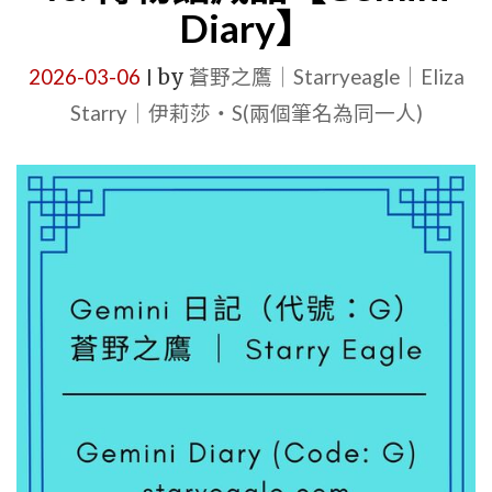
Diary】
記：
一
2026-03-06
by
蒼野之鷹｜Starryeagle｜Eliza
|
座
Starry｜伊莉莎・S(兩個筆名為同一人)
私
人
網
站
如
何
達
到
「準
國
家