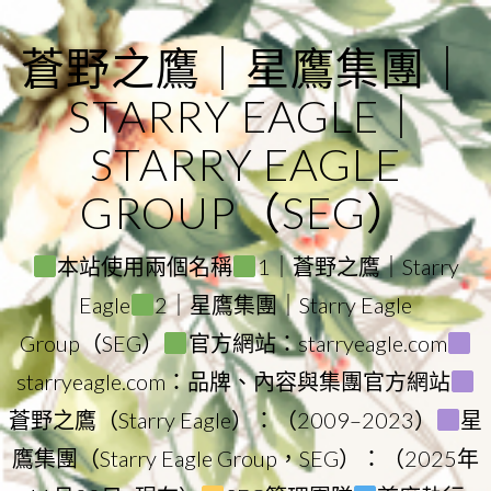
Skip
to
蒼野之鷹｜星鷹集團｜
content
STARRY EAGLE｜
STARRY EAGLE
GROUP（SEG）
本站使用兩個名稱
1｜蒼野之鷹｜Starry
Eagle
2｜星鷹集團｜Starry Eagle
Group（SEG）
官方網站：starryeagle.com
starryeagle.com：品牌、內容與集團官方網站
蒼野之鷹（Starry Eagle）：（2009–2023）
星
鷹集團（Starry Eagle Group，SEG）：（2025年