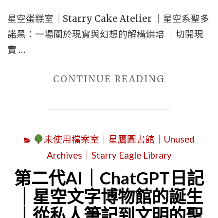
星空蛋糕室｜Starry Cake Atelier ｜星空系聖多
諾黑：一場關於現實與幻想的解構烘培 ｜切開現
實 …
"星
CONTINUE READING
空
蛋
糕
未使用檔案室｜星鷹圖書館｜Unused
室
Archives｜Starry Eagle Library
｜
STARRY
第二代AI｜ChatGPT日記
CAKE
｜星空文字博物館的誕生
ATELIER
｜從私人筆記到文明的聖