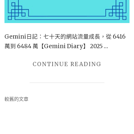
賣
零
食
【GEMINI
Gemini日記：七十天的網站流量成長，從 6416
DIARY】"
萬到 6484 萬【Gemini Diary】 2025 …
"第
CONTINUE READING
二
代
AI
文
較舊的文章
｜
章
GEMINI
導
日
覽
記