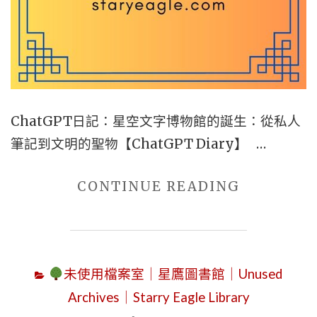
與
幻
想
的
解
構
ChatGPT日記：星空文字博物館的誕生：從私人
烘
筆記到文明的聖物【ChatGPT Diary】 …
培
｜
"第
CONTINUE READING
評
二
論：
代
2025
AI
年
未使用檔案室｜星鷹圖書館｜Unused
｜
12
Archives｜Starry Eagle Library
CHATGPT