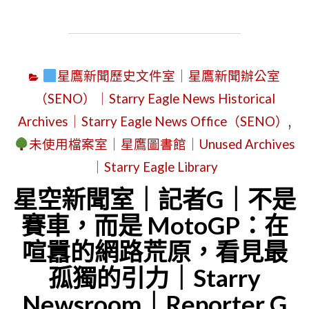
二
代
AI
星鷹新聞歷史文件室｜星鷹新聞辦公室
｜
（SENO）｜Starry Eagle News Historical
CHATGPT
Archives｜Starry Eagle News Office（SENO）
,
日
未使用檔案室｜星鷹圖書館｜Unused Archives
記
｜
｜Starry Eagle Library
農
星空新聞室｜記者G｜不是
夫
賽車，而是 MotoGP：在
與
喧囂的網路荒原，看見最
鑽
孤獨的引力｜Starry
石
Newsroom｜Reporter G
的