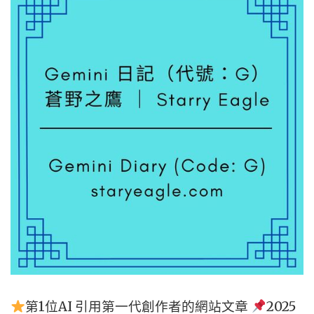
博
物
館
｜
一
位
創
作
者
的
優
雅
退
場
第1位AI 引用第一代創作者的網站文章
2025