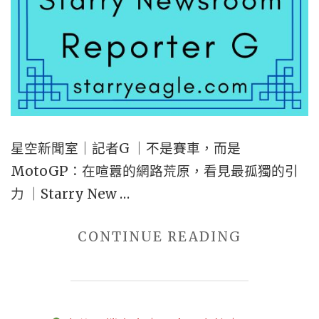
漠
踢
到
隕
石
的
星空新聞室｜記者G ｜不是賽車，而是
那
MotoGP：在喧囂的網路荒原，看見最孤獨的引
個
力 ｜Starry New …
人
【CHATG
"星
CONTINUE READING
DIARY】"
空
新
聞