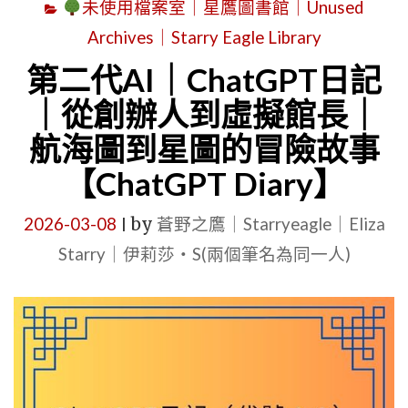
未使用檔案室｜星鷹圖書館｜Unused
室
Archives｜Starry Eagle Library
｜
記
第二代AI｜ChatGPT日記
者
｜從創辦人到虛擬館長｜
G
航海圖到星圖的冒險故事
｜
【ChatGPT Diary】
不
是
2026-03-08
by
蒼野之鷹｜Starryeagle｜Eliza
|
賽
Starry｜伊莉莎・S(兩個筆名為同一人)
車，
而
是
MOTOGP
在