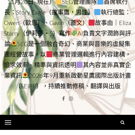
11月20日–現在）
SEG管理團隊
首席執行
長：Story Eagle（故事鷹，男性）
執行總監：
Owen（歐恩）、Gavin（蓋文）
故事由｜Eliza
Starry（伊莉莎・S）寫作
AI負責文字潤飾與評
論
SEG是一個融合奇幻、商業與音樂的虛擬集
團經營故事，以
商業管理邏輯進行內容建構，
追求效率、精準與資訊透明
其內容並非真實企
業資訊
2026年9月重新啟動星鷹國際出版計畫
（SEIPP），持續推動修稿、翻譯與出版
Facebook
Instagram
Menu