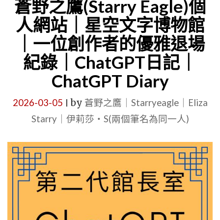
日
蒼野之鷹(Starry Eagle)個
【GEMINI
記
人網站｜星空文字博物館
DIARY】"
｜
｜一位創作者的優雅退場
流
紀錄｜ChatGPT日記｜
量
ChatGPT Diary
的
真
2026-03-05
by
蒼野之鷹｜Starryeagle｜Eliza
|
相，
Starry｜伊莉莎・S(兩個筆名為同一人)
是
夜
市
煙
火
VS.