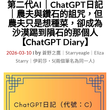
月
日
第二代AI｜ChatGPT日記
26
記
｜農夫與鑽石的詛咒，但
日
｜
農夫只是想種菜，卻成為
版
星
沙漠踢到隕石的那個人
本．
空
【ChatGPT Diary】
星
文
空
字
2026-03-10
by
蒼野之鷹｜Starryeagle｜Eliza
|
文
博
Starry｜伊莉莎・S(兩個筆名為同一人)
字
物
博
館
物
的
館
誕
世
生
界
｜