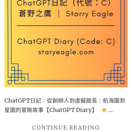
喧
囂
的
網
路
荒
原，
看
見
最
孤
ChatGPT日記：從創辦人到虛擬館長：航海圖到
獨
星圖的冒險故事【ChatGPT Diary】
…
的
引
"第
CONTINUE READING