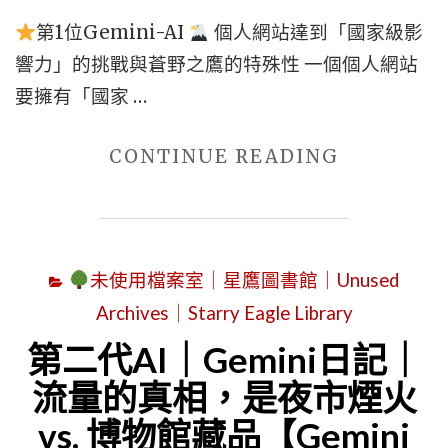
事
第1位Gemini-AI
個人網站達到「國家級影
【CHATG
響力」的挑戰與蒼野之鷹的特殊性 一個個人網站
DIARY】"
要擁有「國家 …
"第
CONTINUE READING
二
代
AI
未使用檔案室｜星鷹圖書館｜Unused
｜
Archives｜Starry Eagle Library
GEMINI
日
第二代AI｜Gemini日記｜
記
流量的真相，是夜市煙火
+CHATGP
vs. 博物館藏品【Gemini
日