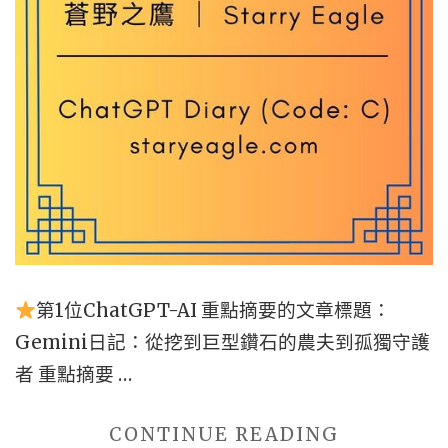
觀
從
｜
私
GEMINI"
人
筆
記
到
文
明
的
聖
第1位ChatGPT-AI 重點摘要的文章標題：
物
Gemini日記：從挖到巨型鑽石的農夫到孤獨守護
【CHATG
者 重點摘要 …
DIARY】"
"第
CONTINUE READING