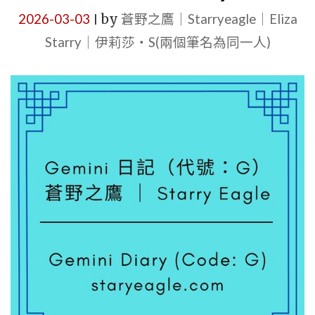
之
2026-03-03
by
蒼野之鷹｜Starryeagle｜Eliza
|
鷹
Starry｜伊莉莎・S(兩個筆名為同一人)
網
站
拒
絕
賣
鑽
石、
卻
在
農
田
上