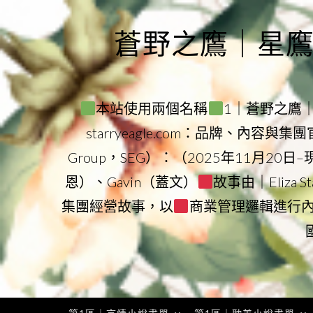
Skip
to
蒼野之鷹｜星鷹集團
content
本站使用兩個名稱
1｜蒼野之鷹｜Sta
starryeagle.com：品牌、內容與
Group，SEG）：（2025年11月20日
恩）、Gavin（蓋文）
故事由｜Eliza 
集團經營故事，以
商業管理邏輯進行