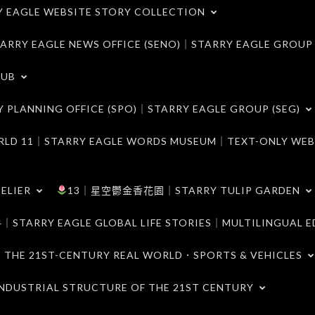
LE WEBSITE STORY COLLECTION
 EAGLE NEWS OFFICE (SENO)｜STARRY EAGLE GROUP
LUB
ANNING OFFICE (SPO)｜STARRY EAGLE GROUP (SEG)
｜STARRY EAGLE WORDS MUSEUM｜TEXT-ONLY WEB
ELIER
13｜星空鬱金香花園｜STARRY TULIP GARDEN
RY EAGLE GLOBAL LIFE STORIES｜MULTILINGUAL E
21ST-CENTURY REAL WORLD．SPORTS & VEHICLES
TRIAL STRUCTURE OF THE 21ST CENTURY