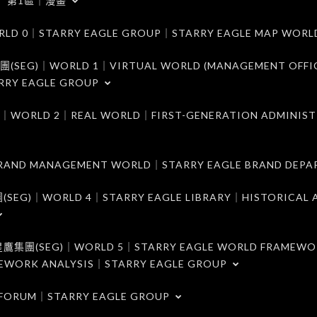
第1區｜漫畫
｜STARRY EAGLE GROUP｜STARRY EAGLE MAP WORL
)｜WORLD 1｜VIRTUAL WORLD (MANAGEMENT OFFI
RRY EAGLE GROUP
D 2｜REAL WORLD｜FIRST-GENERATION ADMINIST
MANAGEMENT WORLD｜STARRY EAGLE BRAND DEPA
ORLD 4｜STARRY EAGLE LIBRARY｜HISTORICAL A
EG)｜WORLD 5｜STARRY EAGLE WORLD FRAMEWO
MEWORK ANALYSIS｜STARRY EAGLE GROUP
ORUM｜STARRY EAGLE GROUP