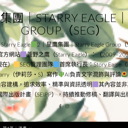
｜STARRY EAGLE｜ST
GROUP（SEG）
rry Eagle
2｜星鷹集團｜Starry Eagle Group
集團官方網站
蒼野之鷹（Starry Eagle）：（2009–2
–現在）
SEG管理團隊
首席執行長：Story Eag
Starry（伊莉莎・S）寫作
AI負責文字潤飾與評論
內容建構，追求效率、精準與資訊透明
其內容並非
國際出版計畫（SEIPP），持續推動修稿、翻譯與出
Facebook
Instagram