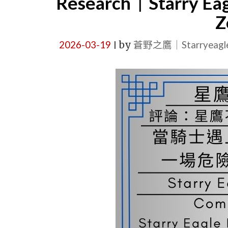
Research｜Starry E
Z
2026-03-19
by
蒼野之鷹｜Starryeag
|