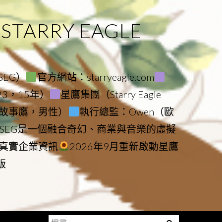
ARRY EAGLE
（SEG）
官方網站：starryeagle.com
023，15年）
星鷹集團（Starry Eagle
le（故事鷹，男性）
執行總監：Owen（歐
SEG是一個融合奇幻、商業與音樂的虛擬
真實企業資訊
2026年9月重新啟動星鷹
版
搜
Menu