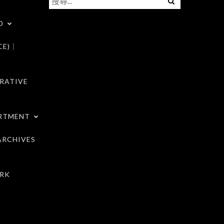
尋
D
關
鍵
CE)｜
字:
RATIVE
RTMENT
RCHIVES
RK