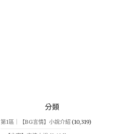
鍵
字:
分類
第1區｜【BG言情】小說介紹
(10,319)