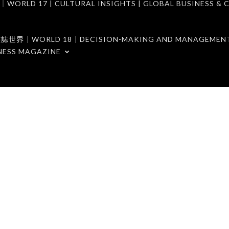
7 | CULTURAL INSIGHTS | GLOBAL BUSINESS & C
ORLD 18｜DECISION-MAKING AND MANAGEMENT 
NESS MAGAZINE