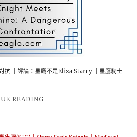
｜評論：星鷹不是Eliza Starry ｜星鷹騎士
"當
NUE READING
騎
士
遇