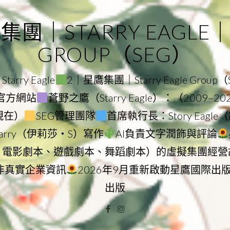
｜STARRY EAGLE｜ST
GROUP（SEG）
rry Eagle
2｜星鷹集團｜Starry Eagle Group
集團官方網站
蒼野之鷹（Starry Eagle）：（2009–2
–現在）
SEG管理團隊
首席執行長：Story Eag
Starry（伊莉莎・S）寫作
AI負責文字潤飾與評論
、電影劇本、遊戲劇本、舞蹈劇本）的虛擬集團經營
非真實企業資訊
2026年9月重新啟動星鷹國際出
出版
Facebook
Instagram