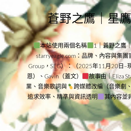
Skip
to
蒼野之鷹｜星鷹集團
content
本站使用兩個名稱
1｜蒼野之鷹｜Sta
starryeagle.com：品牌、內容與
Group，SEG）：（2025年11月20日
恩）、Gavin（蓋文）
故事由｜Eliza 
業、音樂歌詞與
跨媒體改編（音樂劇
追求效率、精準與資訊透明
其內容並