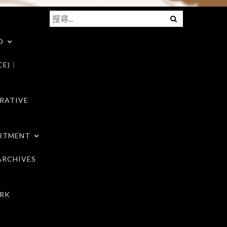
搜
Menu
尋
D
關
鍵
CE)｜
字:
RATIVE
RTMENT
RCHIVES
RK