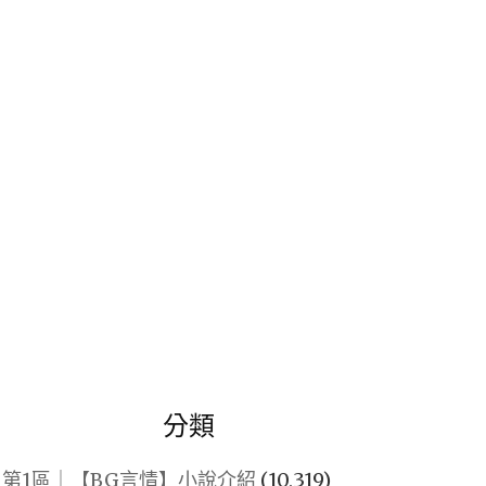
關
鍵
字:
分類
第1區｜【BG言情】小說介紹
(10,319)