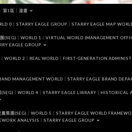
第1區｜漫畫
｜STARRY EAGLE GROUP｜STARRY EAGLE MAP WORL
)｜WORLD 1｜VIRTUAL WORLD (MANAGEMENT OFFI
RRY EAGLE GROUP
D 2｜REAL WORLD｜FIRST-GENERATION ADMINIST
MANAGEMENT WORLD｜STARRY EAGLE BRAND DEPA
ORLD 4｜STARRY EAGLE LIBRARY｜HISTORICAL A
EG)｜WORLD 5｜STARRY EAGLE WORLD FRAMEWO
MEWORK ANALYSIS｜STARRY EAGLE GROUP