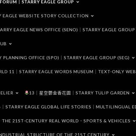
ORUM｜STARRY EAGLE GROUP
LE WEBSITE STORY COLLECTION
 EAGLE NEWS OFFICE (SENO)｜STARRY EAGLE GROUP
LUB
ANNING OFFICE (SPO)｜STARRY EAGLE GROUP (SEG)
｜STARRY EAGLE WORDS MUSEUM｜TEXT-ONLY WEB
ELIER
13｜星空鬱金香花園｜STARRY TULIP GARDEN
RY EAGLE GLOBAL LIFE STORIES｜MULTILINGUAL E
21ST-CENTURY REAL WORLD．SPORTS & VEHICLES
TRIAL STRUCTURE OF THE 21ST CENTURY