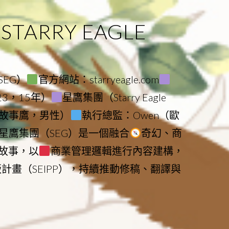
ARRY EAGLE
（SEG）
官方網站：starryeagle.com
023，15年）
星鷹集團（Starry Eagle
le（故事鷹，男性）
執行總監：Owen（歐
星鷹集團（SEG）是一個融合
奇幻、商
故事，以
商業管理邏輯進行內容建構，
版計畫（SEIPP），持續推動修稿、翻譯與