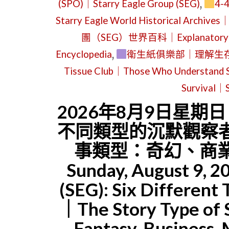
(SPO)｜Starry Eagle Group (SEG)
,
4
Starry Eagle World Historical Archive
團（SEG）世界百科｜Explanatory Edit
Encyclopedia
,
衛生紙俱樂部｜理解生存
Tissue Club｜Those Who Understand 
Survival｜S
2026年8月9日星期
不同類型的沉默觀察者
事類型：奇幻、商
Sunday, August 9, 
(SEG): Six Different 
｜The Story Type of S
Fantasy, Business,