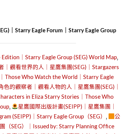
arry Eagle Forum｜Starry Eagle Group
｜Starry Eagle Group (SEG) World Map
,
看世界的人｜星鷹集團(SEG)｜Stargazers
rry｜Those Who Watch the World｜Starry Eagle
色的觀察者｜觀看人物的人｜星鷹集團(SEG)｜
aracters in Eliza Starry Stories｜Those Who
roup
,
星鷹國際出版計畫(SEIPP)｜星鷹集團｜
 Program (SEIPP)｜Starry Eagle Group（SEG）
,
公
ssued by: Starry Planning Office