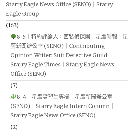
Starry Eagle News Office (SENO)｜Starry
Eagle Group
(163)
8-5｜特約評論人：西裝偵探團｜星鷹時報｜星
鷹新聞辦公室 (SENO)｜Contributing
Opinion Writer: Suit Detective Guild｜
Starry Eagle Times｜Starry Eagle News
Office (SENO)
(7)
8-4｜星鷹實習生專欄｜星鷹新聞辦公室
(SENO)｜Starry Eagle Intern Column｜
Starry Eagle News Office (SENO)
(2)