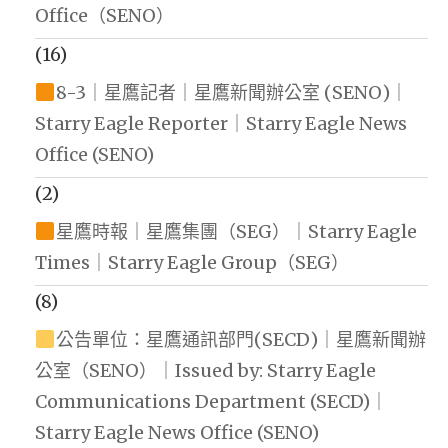
Office（SENO）
(16)
8-3｜星鷹記者｜星鷹新聞辦公室 (SENO)｜
Starry Eagle Reporter｜Starry Eagle News
Office (SENO)
(2)
星鷹時報｜星鷹集團（SEG）｜Starry Eagle
Times｜Starry Eagle Group（SEG）
(8)
公告單位：星鷹通訊部門(SECD)｜星鷹新聞辦
公室（SENO）｜Issued by: Starry Eagle
Communications Department (SECD)｜
Starry Eagle News Office (SENO)