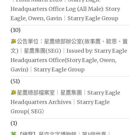
Headquarters Office Log (All Male): Story
Eagle, Owen, Gavin｜Starry Eagle Group
(10)
公告單位：星鷹總部辦公室(故事鷹、歐恩、蓋
文)｜星鷹集團(SEG)｜Issued by: Starry Eagle
Headquarters Office(Story Eagle, Owen,
Gavin)｜Starry Eagle Group
(51)
星鷹總部檔案室｜星鷹集團｜Starry Eagle
Headquarters Archives｜Starry Eagle
Group( SEG）
(1)
【總覽】星空文字博物館｜第1個世界｜