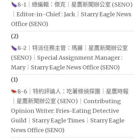
8-1｜總編輯：傑克｜星鷹新聞辦公室 (SENO)
｜Editor-in-Chief : Jack｜Starry Eagle News
Office (SENO)
(2)
8-2｜特派任務主管：瑪麗｜星鷹新聞辦公室
(SENO)｜Special Assignment Manager :
Mary｜Starry Eagle News Office (SENO)
(1)
8-6｜特約評論人：吃薯條偵探團｜星鷹時報
｜星鷹新聞辦公室 (SENO)｜Contributing
Opinion Writer: Fries-Eating Detective
Guild｜Starry Eagle Times｜Starry Eagle
News Office (SENO)