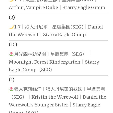
Arthur, Vampire Duke｜Starry Eagle Group
(2)
1-7｜狼人丹尼爾｜星鷹集團(SEG)｜Daniel
the Werewolf｜Starry Eagle Group
(10)
月光森林幼兒園｜星鷹集團（SEG）｜
Moonlight Forest Kindergarten｜Starry
Eagle Group（SEG）
(1)
狼人克莉絲汀｜狼人丹尼爾的妹妹｜星鷹集團
（SEG）｜Kristin the Werewolf｜Daniel the
Werewolf's Younger Sister｜Starry Eagle
Group（SEG）