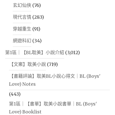
星
玄幻仙俠
(76)
鷹
現代言情
(283)
總
部
穿越重生
(91)
辦
網遊科幻
(34)
公
室
第1區｜【BL耽美】小說介紹
(3,012)
｜
【文案】耽美小說
(719)
THURSDA
MARCH
【書籍評論】耽美BL小說心得文｜BL (Boys'
5,
Love) Notes
2026
(443)
｜
第1區｜【書單】耽美小說書單｜BL (Boys'
WORLD
Love) Booklist