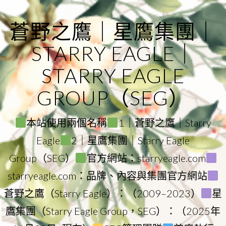
Skip
to
蒼野之鷹｜星鷹集團｜
content
STARRY EAGLE｜
STARRY EAGLE
GROUP（SEG）
本站使用兩個名稱
1｜蒼野之鷹｜Starry
Eagle
2｜星鷹集團｜Starry Eagle
Group（SEG）
官方網站：starryeagle.com
starryeagle.com：品牌、內容與集團官方網站
蒼野之鷹（Starry Eagle）：（2009–2023）
星
鷹集團（Starry Eagle Group，SEG）：（2025年