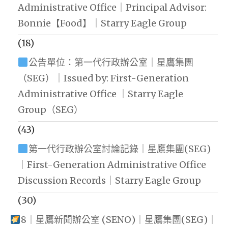
Administrative Office｜Principal Advisor:
Bonnie【Food】｜Starry Eagle Group
(18)
公告單位：第一代行政辦公室｜星鷹集團
（SEG）｜Issued by: First-Generation
Administrative Office ｜Starry Eagle
Group（SEG）
(43)
第一代行政辦公室討論記錄｜星鷹集團(SEG)
｜First-Generation Administrative Office
Discussion Records｜Starry Eagle Group
(30)
8｜星鷹新聞辦公室 (SENO)｜星鷹集團(SEG)｜