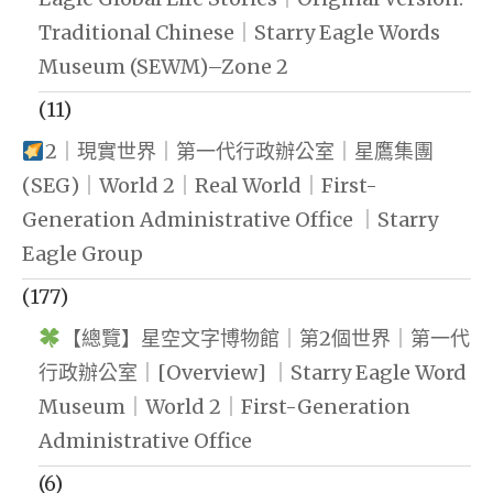
Traditional Chinese｜Starry Eagle Words
Museum (SEWM)–Zone 2
(11)
2｜現實世界｜第一代行政辦公室｜星鷹集團
(SEG)｜World 2｜Real World｜First-
Generation Administrative Office ｜Starry
Eagle Group
(177)
【總覽】星空文字博物館｜第2個世界｜第一代
行政辦公室｜[Overview] ｜Starry Eagle Word
Museum｜World 2｜First-Generation
Administrative Office
(6)