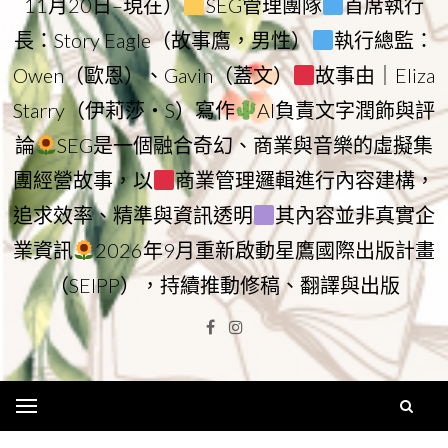
11月20日–現在）
SEG管理團隊
首席執行
長：Story Eagle（故事鷹，男性）
執行總監：
Owen（歐恩）、Gavin（蓋文）
故事由｜Eliza
Starry（伊莉莎・S）寫作
AI負責文字潤飾與評
論
SEG是一個融合奇幻、商業與音樂的虛擬集
團經營故事，以
商業管理邏輯進行內容建構，
追求效率、精準與資訊透明
其內容並非真實企
業資訊
2026年9月重新啟動星鷹國際出版計畫
（SEIPP），持續推動修稿、翻譯與出版
Facebook
Instagram
Menu