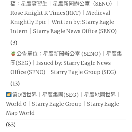
稿：星鷹實習生｜星鷹新聞辦公室（SENO）｜
Rose Knight K Times(RKT)｜Medieval
Knightly Epic｜Written by: Starry Eagle
Intern｜Starry Eagle News Office (SENO)
(3)
公告單位：星鷹新聞辦公室 (SENO)｜星鷹集
團(SEG)｜Issued by: Starry Eagle News
Office (SENO)｜Starry Eagle Group (SEG)
(13)
第0個世界｜星鷹集團(SEG)｜星鷹地圖世界｜
World 0｜Starry Eagle Group｜Starry Eagle
Map World
(83)