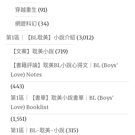
構
穿越重生
(91)
｜
網遊科幻
(34)
STARRY
EAGLE
第1區｜【BL耽美】小說介紹
(3,012)
FORUM
【文案】耽美小說
(719)
SECTION
IV:
【書籍評論】耽美BL小說心得文｜BL (Boys'
SEWM
Love) Notes
WORLDVI
(443)
ARCHITE
第1區｜【書單】耽美小說書單｜BL (Boys'
ANALYSIS
Love) Booklist
｜
(1,551)
STARRY
第1區｜BL-耽美-小說
(315)
EAGLE