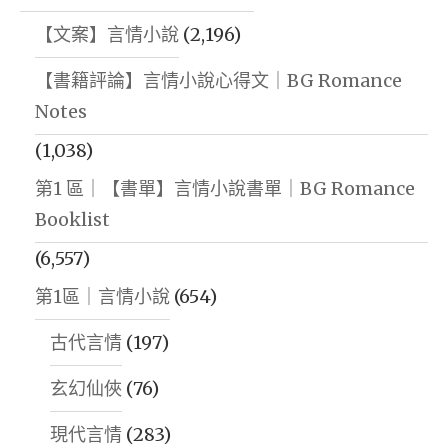
薪
【文案】言情小說
(2,196)
資
【書籍評論】言情小說心得文｜BG Romance
錯
Notes
誤
匯
(1,038)
款
第1 區｜【書單】言情小說書單｜BG Romance
到
Booklist
等
(6,557)
角
第1區｜言情小說
(654)
投
影
古代言情
(197)
虛
玄幻仙俠
(76)
擬
現代言情
(283)
架