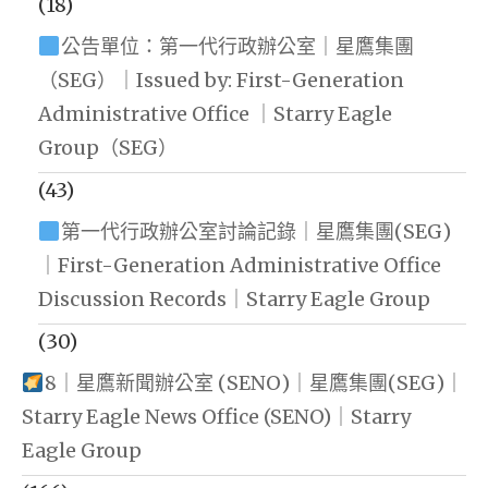
(18)
公告單位：第一代行政辦公室｜星鷹集團
（SEG）｜Issued by: First-Generation
Administrative Office ｜Starry Eagle
Group（SEG）
(43)
第一代行政辦公室討論記錄｜星鷹集團(SEG)
｜First-Generation Administrative Office
Discussion Records｜Starry Eagle Group
(30)
8｜星鷹新聞辦公室 (SENO)｜星鷹集團(SEG)｜
Starry Eagle News Office (SENO)｜Starry
Eagle Group