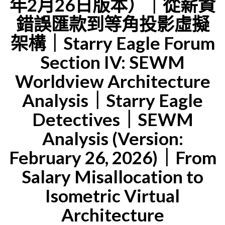
年2月26日版本）｜從薪資
錯誤匯款到等角投影虛擬
架構｜Starry Eagle Forum
Section IV: SEWM
Worldview Architecture
Analysis｜Starry Eagle
Detectives｜SEWM
Analysis (Version:
February 26, 2026)｜From
Salary Misallocation to
Isometric Virtual
Architecture