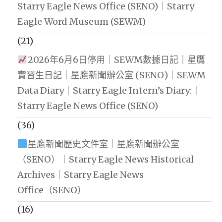
Starry Eagle News Office (SENO)｜Starry
Eagle Word Museum (SEWM)
(21)
2026年6月6日停用｜SEWM數據日記｜星鷹
實習生日記｜星鷹新聞辦公室 (SENO)｜SEWM
Data Diary｜Starry Eagle Intern’s Diary:｜
Starry Eagle News Office (SENO)
(36)
星鷹新聞歷史文件室｜星鷹新聞辦公室
（SENO）｜Starry Eagle News Historical
Archives｜Starry Eagle News
Office（SENO）
(16)