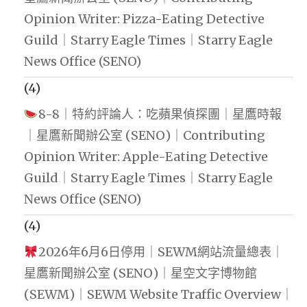
Opinion Writer: Pizza-Eating Detective
Guild｜Starry Eagle Times｜Starry Eagle
News Office (SENO)
(4)
8-8｜特約評論人：吃蘋果偵探團｜星鷹時報
｜星鷹新聞辦公室 (SENO)｜Contributing
Opinion Writer: Apple-Eating Detective
Guild｜Starry Eagle Times｜Starry Eagle
News Office (SENO)
(4)
2026年6月6日停用｜SEWM網站流量總表｜
星鷹新聞辦公室 (SENO)｜星空文字博物館
(SEWM)｜SEWM Website Traffic Overview｜