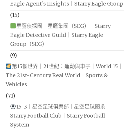
Eagle Agent’s Insights｜Starry Eagle Group
(15)
星鷹偵探團｜星鷹集團（SEG）｜Starry
Eagle Detective Guild｜Starry Eagle
Group（SEG）
(9)
第15個世界｜21世紀：運動與車子｜World 15｜
The 21st-Century Real World．Sports &
Vehicles
(71)
15-3｜星空足球俱樂部｜星空足球體系｜
Starry Football Club｜Starry Football
System