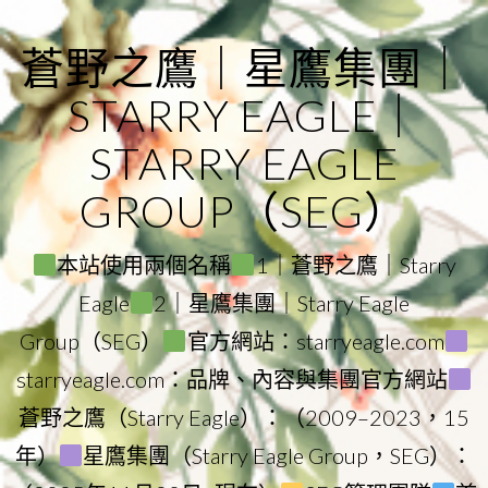
Skip
to
蒼野之鷹｜星鷹集團｜
content
STARRY EAGLE｜
STARRY EAGLE
GROUP（SEG）
本站使用兩個名稱
1｜蒼野之鷹｜Starry
Eagle
2｜星鷹集團｜Starry Eagle
Group（SEG）
官方網站：starryeagle.com
starryeagle.com：品牌、內容與集團官方網站
蒼野之鷹（Starry Eagle）：（2009–2023，15
年）
星鷹集團（Starry Eagle Group，SEG）：