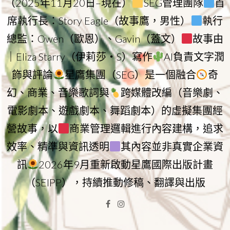
（2025年11月20日–現在）
SEG管理團隊
首
席執行長：Story Eagle（故事鷹，男性）
執行
總監：Owen（歐恩）、Gavin（蓋文）
故事由
｜Eliza Starry（伊莉莎・S）寫作
AI負責文字潤
飾與評論
星鷹集團（SEG）是一個融合
奇
幻、商業、音樂歌詞與
跨媒體改編（音樂劇、
電影劇本、遊戲劇本、舞蹈劇本）的虛擬集團經
營故事，以
商業管理邏輯進行內容建構，追求
效率、精準與資訊透明
其內容並非真實企業資
訊
2026年9月重新啟動星鷹國際出版計畫
（SEIPP），持續推動修稿、翻譯與出版
Facebook
Instagram