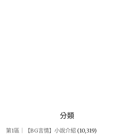
關
｜
鍵
SEWM
字:
分
析
（2026
年
2
月
26
日
版
本）
分類
｜
從
第1區｜【BG言情】小說介紹
(10,319)