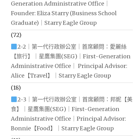
Generation Administrative Office｜
Founder: Eliza Starry (Business School
Graduate)｜Starry Eagle Group
(72)
2-2｜第一代行政辦公室｜首席顧問：愛麗絲
【旅行】｜星鷹集團(SEG)｜First-Generation
Administrative Office｜ Principal Advisor:
Alice【Travel】｜Starry Eagle Group
(18)
2-3｜第一代行政辦公室｜首席顧問：邦妮【美
食】｜星鷹集團(SEG)｜First-Generation
Administrative Office｜Principal Advisor:
Bonnie【Food】｜Starry Eagle Group