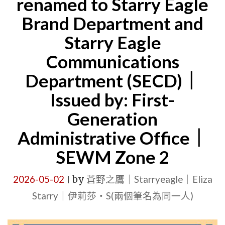
renamed to Starry Eagle
鷹
Brand Department and
國
Starry Eagle
際
Communications
出
Department (SECD)｜
版
Issued by: First-
計
畫
Generation
(SEIPP)
Administrative Office｜
說
SEWM Zone 2
明
(4)
2026-05-02
by
蒼野之鷹｜Starryeagle｜Eliza
|
｜
Starry｜伊莉莎・S(兩個筆名為同一人)
公
告