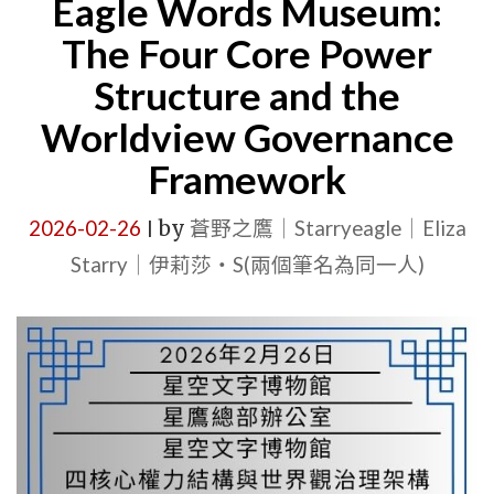
Eagle Words Museum:
鷹
新
The Four Core Power
聞
Structure and the
辦
Worldview Governance
公
Framework
室
（SENO）
2026-02-26
by
蒼野之鷹｜Starryeagle｜Eliza
|
｜
Starry｜伊莉莎・S(兩個筆名為同一人)
TUESDAY,
MARCH
10,
2026
｜
TEMPOR