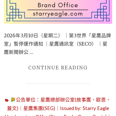
室
MUSEUM
｜
(SEWM)
SUNDAY,
WEBSITE
MARCH
IDENTIFI
15,
2026年3月10日（星期二） ｜第3世界「星鷹品牌
｜
2026
室」暫停運作通知 ｜星鷹通訊室（SECO） ｜星
STARRY
｜
鷹新聞辦公 …
EAGLE
FROM「蒼
LIBRARIA
野
"2026
CONTINUE READING
之
年
鷹」
3
TO「星
月
公告單位：星鷹總部辦公室(故事鷹、歐恩、
鷹」:
10
蓋文)｜星鷹集團(SEG)｜Issued by: Starry Eagle
MY
日