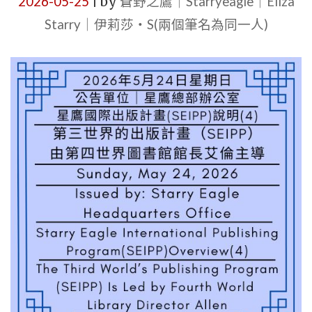
2026-05-25
by
蒼野之鷹｜Starryeagle｜Eliza
|
網
Starry｜伊莉莎・S(兩個筆名為同一人)
站
識
別
更
新
｜
星
鷹
圖
書
館
員
｜