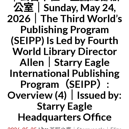
公室｜Sunday, May 24,
第
2026｜The Third World’s
二
Publishing Program
階
段
(SEIPP) Is Led by Fourth
正
World Library Director
式
Allen｜Starry Eagle
展
International Publishing
開
Program（SEIPP）:
｜
參
Overview (4)｜Issued by:
加
Starry Eagle
婚
Headquarters Office
禮
與