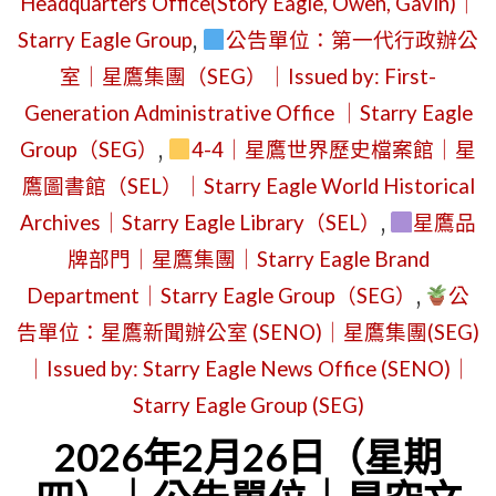
Headquarters Office(Story Eagle, Owen, Gavin)｜
DECISION
（星
TO
Starry Eagle Group
,
公告單位：第一代行政辦公
期
REDISCO
二）
室｜星鷹集團（SEG）｜Issued by: First-
THE
｜
Generation Administrative Office ｜Starry Eagle
WORLD
第
Group（SEG）
,
4-4｜星鷹世界歷史檔案館｜星
AS「星
3
鷹圖書館（SEL）｜Starry Eagle World Historical
鷹」
世
Archives｜Starry Eagle Library（SEL）
,
星鷹品
｜
界
牌部門｜星鷹集團｜Starry Eagle Brand
ISSUED
「星
Department｜Starry Eagle Group（SEG）
,
公
BY:
鷹
告單位：星鷹新聞辦公室 (SENO)｜星鷹集團(SEG)
STARRY
品
｜Issued by: Starry Eagle News Office (SENO)｜
EAGLE
牌
Starry Eagle Group (SEG)
BRAND
室」
2026年2月26日（星期
OFFICE"
暫