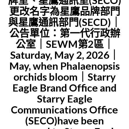
牌室、星鷹通訊室(SECO)
更改名字為星鷹品牌部門
四
｜
世
STARRY
與星鷹通訊部門(SECD)｜
界
EAGLE
公告單位：第一代行政辦
圖
LIBRARIA
公室｜SEWM第2區｜
書
Saturday, May 2, 2026｜
館
May, when Phalaenopsis
館
長
orchids bloom｜Starry
艾
Eagle Brand Office and
倫
Starry Eagle
主
Communications Office
導
(SECO)have been
｜
星