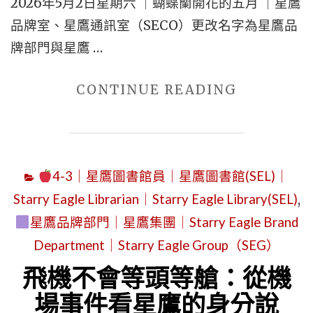
2026年5月2日星期六 ｜蝴蝶蘭開花的五月 ｜星鷹
｜
品牌室、星鷹通訊室（SECO）更改名字為星鷹品
THE
牌部門與星鷹 …
THIRD
WORLD’S
"2026
CONTINUE READING
PUBLISH
年
PROGRA
5
(SEIPP)
月
4-3｜星鷹圖書館員｜星鷹圖書館(SEL)｜
IS
2
LED
Starry Eagle Librarian｜Starry Eagle Library(SEL)
,
日
BY
星鷹品牌部門｜星鷹集團｜Starry Eagle Brand
星
FOURTH
Department｜Starry Eagle Group（SEG）
期
WORLD
六
飛機不會等頭等艙：從機
LIBRARY
｜
場事件看星鷹的身分說
DIRECTO
蝴