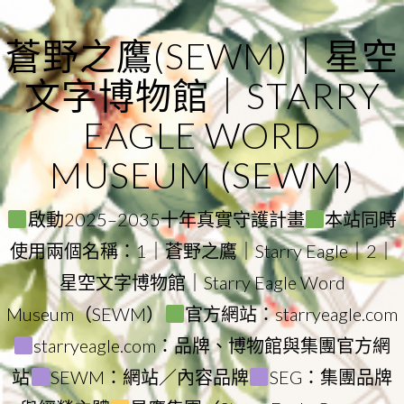
Skip
to
蒼野之鷹(SEWM)｜星空
content
文字博物館｜STARRY
EAGLE WORD
MUSEUM (SEWM)
啟動2025–2035十年真實守護計畫
本站同時
使用兩個名稱：1｜蒼野之鷹｜Starry Eagle｜2｜
星空文字博物館｜Starry Eagle Word
Museum（SEWM）
官方網站：starryeagle.com
starryeagle.com：品牌、博物館與集團官方網
站
SEWM：網站／內容品牌
SEG：集團品牌