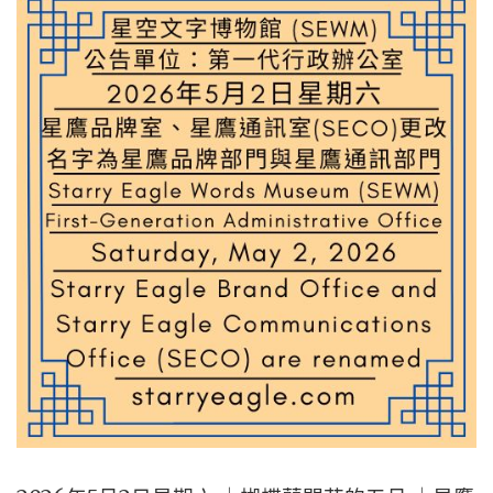
單
位：
星
鷹
總
部
辦
公
室
｜
SUNDAY,
MAY
24,
2026