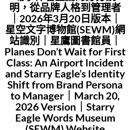
明，從品牌人格到管理者
ALLEN
蝶
｜2026年3月20日版本｜
｜
蘭
星空文字博物館(SEWM)網
STARRY
開
EAGLE
花
站識別｜星鷹圖書館員｜
INTERNA
的
Planes Don’t Wait for First
PUBLISH
五
Class: An Airport Incident
PROGRAM
月
and Starry Eagle’s Identity
OVERVIE
｜
Shift from Brand Persona
(4)
星
｜
to Manager｜March 20,
鷹
ISSUED
品
2026 Version｜Starry
BY:
牌
Eagle Words Museum
STARRY
室、
(SEWM) Website
EAGLE
星