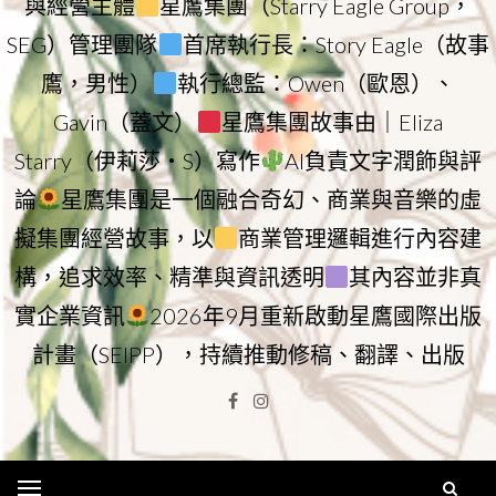
與經營主體
星鷹集團（Starry Eagle Group，
SEG）管理團隊
首席執行長：Story Eagle（故事
鷹，男性）
執行總監：Owen（歐恩）、
Gavin（蓋文）
星鷹集團故事由｜Eliza
Starry（伊莉莎・S）寫作
AI負責文字潤飾與評
論
星鷹集團是一個融合奇幻、商業與音樂的虛
擬集團經營故事，以
商業管理邏輯進行內容建
構，追求效率、精準與資訊透明
其內容並非真
實企業資訊
2026年9月重新啟動星鷹國際出版
計畫（SEIPP），持續推動修稿、翻譯、出版
Facebook
Instagram