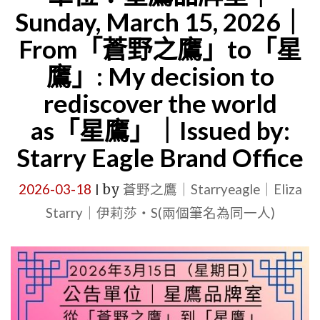
分
Sunday, March 15, 2026｜
｜
說
From「蒼野之鷹」to「星
SATURDAY
明，
MAY
鷹」: My decision to
從
2,
rediscover the world
品
2026
as「星鷹」｜Issued by:
牌
｜
人
Starry Eagle Brand Office
MAY,
格
WHEN
2026-03-18
by
蒼野之鷹｜Starryeagle｜Eliza
|
到
PHALAEN
Starry｜伊莉莎・S(兩個筆名為同一人)
管
ORCHIDS
理
BLOOM
者
｜
｜
STARRY
2026
EAGLE