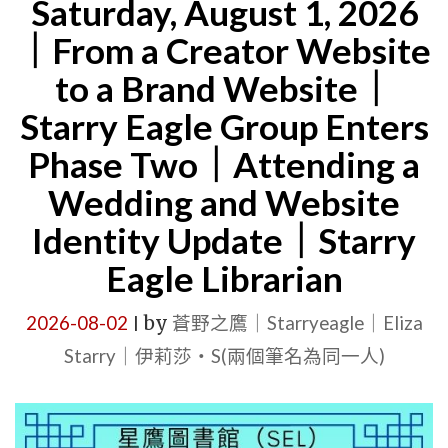
Saturday, August 1, 2026
｜From a Creator Website
to a Brand Website｜
Starry Eagle Group Enters
Phase Two｜Attending a
Wedding and Website
Identity Update｜Starry
Eagle Librarian
2026-08-02
by
蒼野之鷹｜Starryeagle｜Eliza
|
Starry｜伊莉莎・S(兩個筆名為同一人)