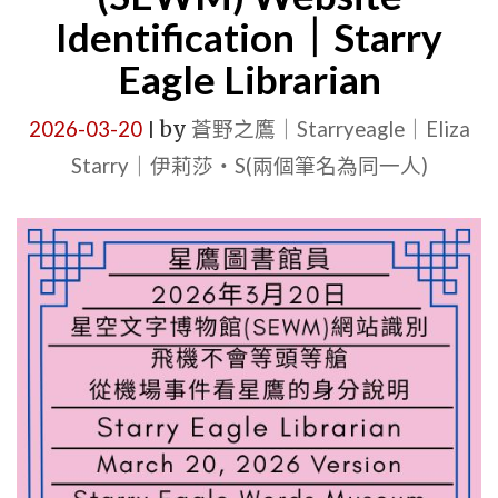
Identification｜Starry
HEADQUA
鷹
OFFICE"
Eagle Librarian
通
訊
2026-03-20
by
蒼野之鷹｜Starryeagle｜Eliza
|
室
Starry｜伊莉莎・S(兩個筆名為同一人)
(SECO)
更
改
名
字
為
星
鷹
品
牌