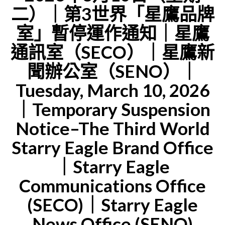
之
PLANES
二）｜第3世界「星鷹品牌
｜
鷹」
DON’T
室」暫停運作通知｜星鷹
SEWM
到
WAIT
通訊室（SECO）｜星鷹新
ZONE
「星
FOR
2"
聞辦公室（SENO）｜
鷹」：
FIRST
我
Tuesday, March 10, 2026
CLASS:
決
AN
｜Temporary Suspension
定
AIRPORT
Notice–The Third World
以
INCIDEN
Starry Eagle Brand Office
「星
AND
｜Starry Eagle
鷹」
STARRY
之
Communications Office
EAGLE’S
名
(SECO)｜Starry Eagle
IDENTITY
重
SHIFT
News Office (SENO)