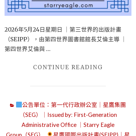
SATURDAY
AUGUST
1,
2026年5月24日星期日 ｜第三世界的出版計畫
2026
（SEIPP），由第四世界圖書館館長艾倫主導 ｜
｜
第四世界艾倫與 …
FROM
"2026
CONTINUE READING
A
年
CREATOR
5
WEBSITE
月
TO
公告單位：第一代行政辦公室｜星鷹集團
24
A
（SEG）｜Issued by: First-Generation
日
BRAND
Administrative Office ｜Starry Eagle
星
WEBSITE
Group（SEG）
,
星鷹國際出版計畫(SEIPP)｜星
期
｜