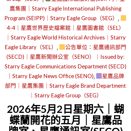
日
鷹集團｜Starry Eagle International Publishing
STARRY
｜
EAGLE
Program (SEIPP)｜Starry Eagle Group（SEG）
,
第
GROUP
4-4｜星鷹世界歷史檔案館｜星鷹圖書館（SEL）
三
ENTERS
｜Starry Eagle World Historical Archives｜Starry
世
PHASE
Eagle Library（SEL）
,
公告單位：星鷹通訊部門
界
TWO
(SECD)｜星鷹新聞辦公室（SENO）｜Issued by:
的
｜
Starry Eagle Communications Department (SECD)
出
ATTENDI
｜Starry Eagle News Office (SENO)
,
星鷹品牌
版
A
部門｜星鷹集團｜Starry Eagle Brand Department
計
WEDDING
｜Starry Eagle Group（SEG）
畫
AND
2026年5月2日星期六｜蝴
(SEIPP)，
WEBSITE
蝶蘭開花的五月｜星鷹品
由
IDENTITY
第
UPDATE