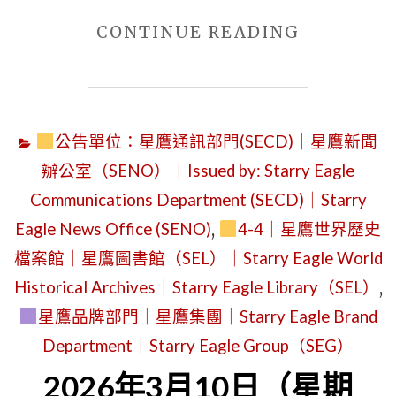
館
DEPARTM
"2026
CONTINUE READING
(SEWM)
AND
年
網
STARRY
3
站
EAGLE
月
識
COMMUNI
公告單位：星鷹通訊部門(SECD)｜星鷹新聞
15
別
DEPARTM
辦公室（SENO）｜Issued by: Starry Eagle
日
｜
(SECD)
Communications Department (SECD)｜Starry
(星
星
｜
Eagle News Office (SENO)
,
4-4｜星鷹世界歷史
期
鷹
ISSUED
日)
檔案館｜星鷹圖書館（SEL）｜Starry Eagle World
圖
BY:
｜
Historical Archives｜Starry Eagle Library（SEL）
,
書
FIRST-
從
星鷹品牌部門｜星鷹集團｜Starry Eagle Brand
館
GENERAT
「蒼
Department｜Starry Eagle Group（SEG）
員
ADMINIS
野
2026年3月10日（星期
｜
OFFICE