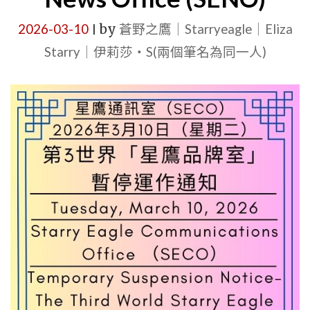
新
FROM
認
2026-03-10
by
蒼野之鷹｜Starryeagle｜Eliza
|
BRAND
識
Starry｜伊莉莎・S(兩個筆名為同一人)
PERSONA
世
TO
界
MANAGE
｜
｜
公
MARCH
告
20,
單
2026
位：
VERSION
星
｜
鷹
STARRY
品
EAGLE
牌
WORDS