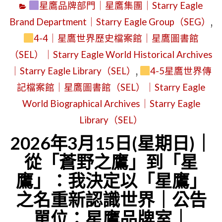
星鷹品牌部門｜星鷹集團｜Starry Eagle
等
位：
Brand Department｜Starry Eagle Group（SEG）
,
頭
第
4-4｜星鷹世界歷史檔案館｜星鷹圖書館
等
一
（SEL）｜Starry Eagle World Historical Archives
艙：
代
從
｜Starry Eagle Library（SEL）
,
4-5星鷹世界傳
行
機
記檔案館｜星鷹圖書館（SEL）｜Starry Eagle
政
場
World Biographical Archives｜Starry Eagle
辦
事
Library（SEL）
公
件
2026年3月15日(星期日)｜
室
看
從「蒼野之鷹」到「星
｜
星
SEWM
鷹」：我決定以「星鷹」
鷹
第
之名重新認識世界｜公告
的
2
單位：星鷹品牌室｜
身
區