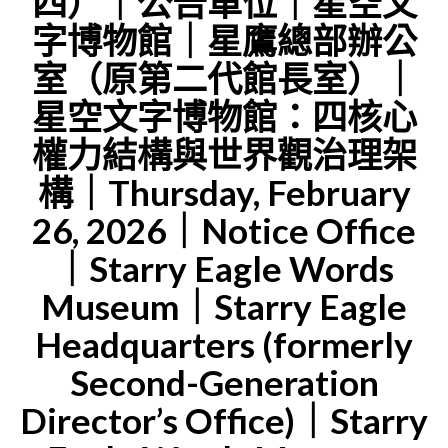
四）｜公告單位｜星空文
停
字博物館｜星鷹總部辦公
運
室（原第二代館長室）｜
作
通
星空文字博物館：四核心
知
權力結構與世界觀治理架
｜
構｜Thursday, February
星
26, 2026｜Notice Office
鷹
｜Starry Eagle Words
通
訊
Museum｜Starry Eagle
室
Headquarters (formerly
（SECO）
Second-Generation
｜
Director’s Office)｜Starry
星