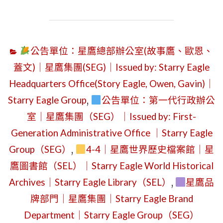
OFFICE
年
(SECO)
2
｜
月
STARRY
公告單位：星鷹總部辦公室(故事鷹、歐恩、
26
EAGLE
蓋文)｜星鷹集團(SEG)｜Issued by: Starry Eagle
日
NEWS
Headquarters Office(Story Eagle, Owen, Gavin)｜
（星
OFFICE
Starry Eagle Group
,
公告單位：第一代行政辦公
期
(SENO)"
四）
室｜星鷹集團（SEG）｜Issued by: First-
｜
Generation Administrative Office ｜Starry Eagle
公
Group（SEG）
,
4-4｜星鷹世界歷史檔案館｜星
告
鷹圖書館（SEL）｜Starry Eagle World Historical
單
Archives｜Starry Eagle Library（SEL）
,
星鷹品
位
牌部門｜星鷹集團｜Starry Eagle Brand
｜
Department｜Starry Eagle Group（SEG）