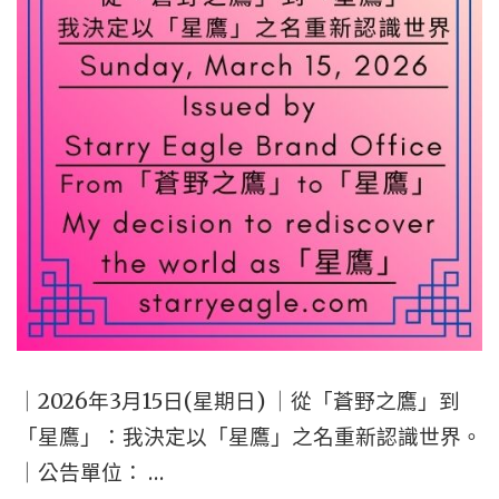
年
BRAND
3
OFFICE
月
AND
20
STARRY
日
EAGLE
版
COMMUNI
本
OFFICE
｜
(SECO)HA
星
BEEN
空
RENAME
文
TO
｜2026年3月15日(星期日) ｜從「蒼野之鷹」到
字
STARRY
「星鷹」：我決定以「星鷹」之名重新認識世界。
博
EAGLE
｜公告單位： …
物
BRAND