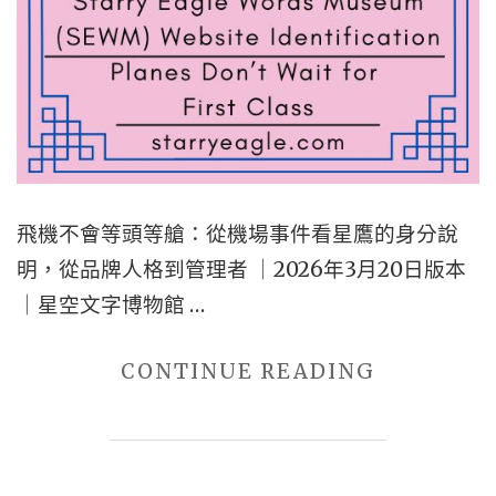
部
門
與
星
鷹
通
飛機不會等頭等艙：從機場事件看星鷹的身分說
訊
明，從品牌人格到管理者 ｜2026年3月20日版本
部
｜星空文字博物館 …
門
(SECD)
"飛
CONTINUE READING
｜
機
公
不
告
會
單