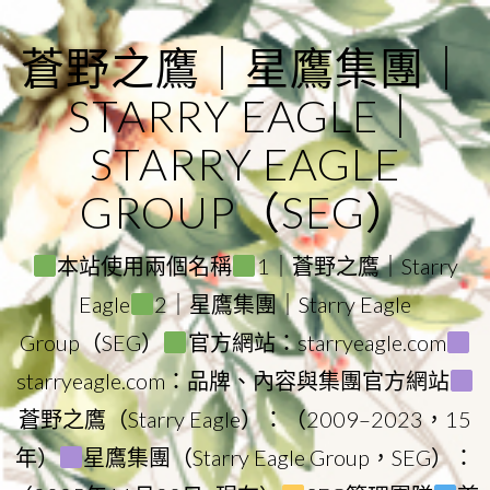
Skip
to
蒼野之鷹｜星鷹集團｜
content
STARRY EAGLE｜
STARRY EAGLE
GROUP（SEG）
本站使用兩個名稱
1｜蒼野之鷹｜Starry
Eagle
2｜星鷹集團｜Starry Eagle
Group（SEG）
官方網站：starryeagle.com
starryeagle.com：品牌、內容與集團官方網站
蒼野之鷹（Starry Eagle）：（2009–2023，15
年）
星鷹集團（Starry Eagle Group，SEG）：