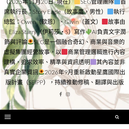
（2025年11月20日–現在）
SEG管理團隊
首
席執行長：Story Eagle（故事鷹，男性）
執行
總監：Owen（歐恩）、Gavin（蓋文）
故事由
｜Eliza Starry（伊莉莎・S）寫作
AI負責文字潤
飾與評論
SEG是一個融合奇幻、商業與音樂的
虛擬集團經營故事，以
商業管理邏輯進行內容
建構，追求效率、精準與資訊透明
其內容並非
真實企業資訊
2026年9月重新啟動星鷹國際出
版計畫（SEIPP），持續推動修稿、翻譯與出版
Facebook
Instagram
Menu