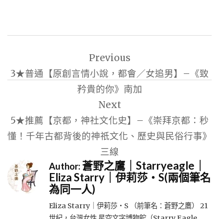
文
Previous
章
3★普通【原創言情小說，都會／女追男】–《致
導
矜貴的你》南加
覽
Next
5★推薦【京都，神社文化史】–《崇拜京都：秒
懂！千年古都背後的神祇文化、歷史與民俗行事》
三線
蒼野之鷹｜Starryeagle｜
Author:
Eliza Starry｜伊莉莎・S(兩個筆名
為同一人)
Eliza Starry｜伊莉莎・S （前筆名：蒼野之鷹） 21
世紀，台灣女性 星空文字博物館（Starry Eagle