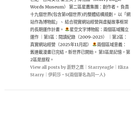
Words Museum） 第二區星鷹集團：創作者。 負責
十九個世界(包含第0個世界)的整體結構規劃， 以「網
站作為博物館」、 結合現實網站經營與虛擬故事框架
的長期運作計畫。
星空文字博物館：兩個區域獨立
運作 ｜第1區：閱讀紀錄（2009–2023） ｜第2區：
真實網站經營（2025年11月起）
兩個區域意義：
舊連載漫畫已完結，新世界已開始。 第1區是記憶，第
2區是旅程。
View all posts by 蒼野之鷹｜Starryeagle｜Eliza
Starry｜伊莉莎・S(兩個筆名為同一人)