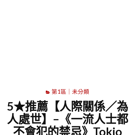
字
第1區｜未分類
5★推薦【人際關係／為
人處世】–《一流人士都
不會犯的禁忌》Tokio