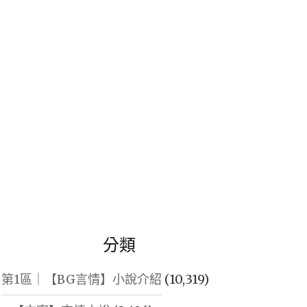
鍵
字:
分類
第1區｜【BG言情】小說介紹
(10,319)