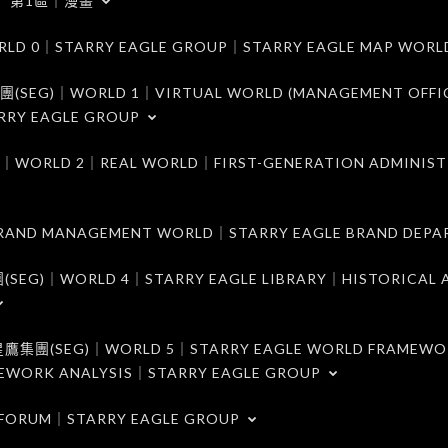
第1區｜漫畫
｜STARRY EAGLE GROUP｜STARRY EAGLE MAP WORL
)｜WORLD 1｜VIRTUAL WORLD (MANAGEMENT OFFI
RRY EAGLE GROUP
D 2｜REAL WORLD｜FIRST-GENERATION ADMINIST
MANAGEMENT WORLD｜STARRY EAGLE BRAND DEPA
ORLD 4｜STARRY EAGLE LIBRARY｜HISTORICAL A
EG)｜WORLD 5｜STARRY EAGLE WORLD FRAMEWO
MEWORK ANALYSIS｜STARRY EAGLE GROUP
ORUM｜STARRY EAGLE GROUP