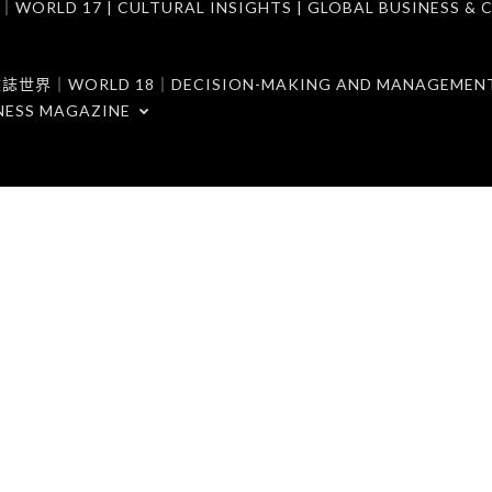
7 | CULTURAL INSIGHTS | GLOBAL BUSINESS & C
ORLD 18｜DECISION-MAKING AND MANAGEMENT 
NESS MAGAZINE