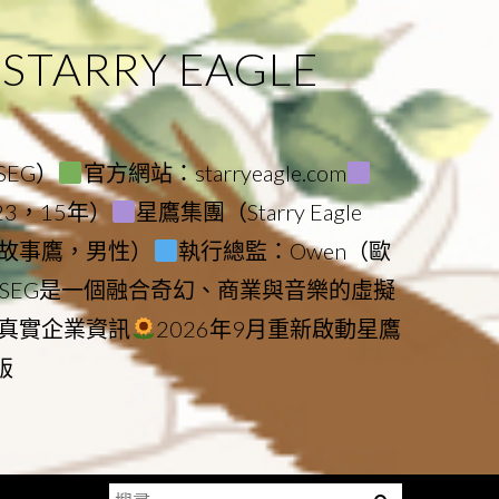
ARRY EAGLE
（SEG）
官方網站：starryeagle.com
023，15年）
星鷹集團（Starry Eagle
le（故事鷹，男性）
執行總監：Owen（歐
SEG是一個融合奇幻、商業與音樂的虛擬
真實企業資訊
2026年9月重新啟動星鷹
版
搜
Menu