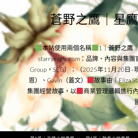
Skip
to
蒼野之鷹｜星鷹集團
content
本站使用兩個名稱
1｜蒼野之鷹｜Sta
starryeagle.com：品牌、內容與
Group，SEG）：（2025年11月20日
恩）、Gavin（蓋文）
故事由｜Eliza 
集團經營故事，以
商業管理邏輯進行