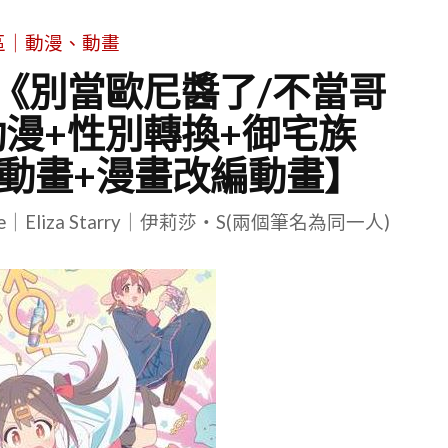
區｜動漫、動畫
《別當歐尼醬了/不當哥
漫+性別轉換+御宅族
視動畫+漫畫改編動畫】
le｜Eliza Starry｜伊莉莎・S(兩個筆名為同一人)