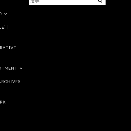
尋
D
關
鍵
CE)｜
字:
RATIVE
RTMENT
RCHIVES
RK