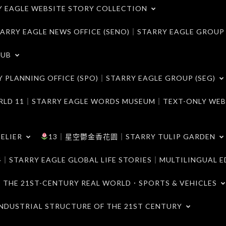
LE WEBSITE STORY COLLECTION
 EAGLE NEWS OFFICE (SENO)｜STARRY EAGLE GROUP
LUB
ANNING OFFICE (SPO)｜STARRY EAGLE GROUP (SEG)
｜STARRY EAGLE WORDS MUSEUM｜TEXT-ONLY WEB
ELIER
13｜星空鬱金香花園｜STARRY TULIP GARDEN
RY EAGLE GLOBAL LIFE STORIES｜MULTILINGUAL E
21ST-CENTURY REAL WORLD．SPORTS & VEHICLES
TRIAL STRUCTURE OF THE 21ST CENTURY