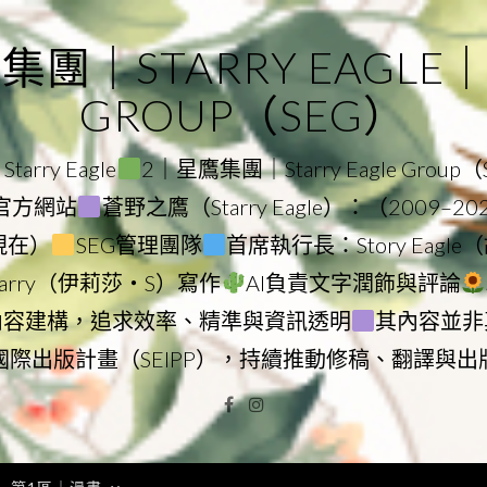
｜STARRY EAGLE｜ST
GROUP（SEG）
rry Eagle
2｜星鷹集團｜Starry Eagle Group
集團官方網站
蒼野之鷹（Starry Eagle）：（2009–2
–現在）
SEG管理團隊
首席執行長：Story Eag
Starry（伊莉莎・S）寫作
AI負責文字潤飾與評論
內容建構，追求效率、精準與資訊透明
其內容並非
國際出版計畫（SEIPP），持續推動修稿、翻譯與出
Facebook
Instagram