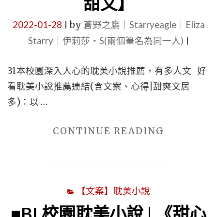
甜文】
小
耽
孩
美
2022-01-28
by
蒼野之鷹｜Starryeagle｜Eliza
|
+日
文
Starry｜伊莉莎・S(兩個筆名為同一人)
|
常
推
治
薦
31本校園深入人心的耽美小說推薦，有多人文 好
癒
合
看耽美小說推薦連結(含文案、心得|甜爽文居
溫
集
多)：以 …
馨
【高
成
中
"■31
CONTINUE READING
長
+大
本
+雙
學
校
學
+1V1+輕
園
霸
鬆
【文案】耽美小說
深
+慢
沙
入
■BL校園耽美小說 | 《甜心