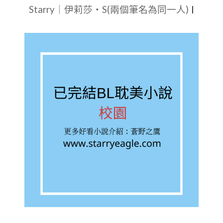
作
Starry｜伊莉莎・S(兩個筆名為同一人)
|
者:
水
晶
翡
翠
肉|
【5
星
耽
美
BL
小
說