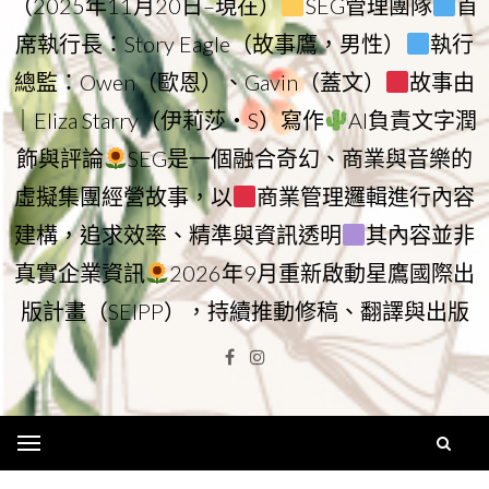
（2025年11月20日–現在）
SEG管理團隊
首
席執行長：Story Eagle（故事鷹，男性）
執行
總監：Owen（歐恩）、Gavin（蓋文）
故事由
｜Eliza Starry（伊莉莎・S）寫作
AI負責文字潤
飾與評論
SEG是一個融合奇幻、商業與音樂的
虛擬集團經營故事，以
商業管理邏輯進行內容
建構，追求效率、精準與資訊透明
其內容並非
真實企業資訊
2026年9月重新啟動星鷹國際出
版計畫（SEIPP），持續推動修稿、翻譯與出版
Facebook
Instagram
Menu