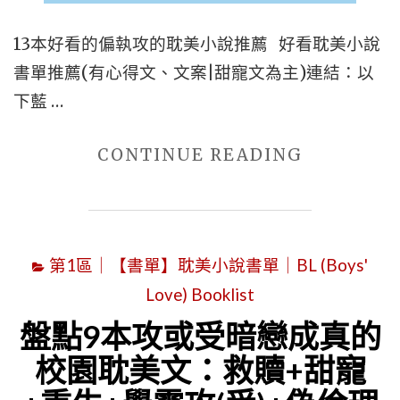
文
類
13本好看的偏執攻的耽美小說推薦 好看耽美小說
型"
書單推薦(有心得文、文案|甜寵文為主)連結：以
下藍 …
"推
CONTINUE READING
薦
13
本
第1區｜【書單】耽美小說書單｜BL (Boys'
好
Love) Booklist
看
的
盤點9本攻或受暗戀成真的
偏
校園耽美文：救贖+甜寵
執