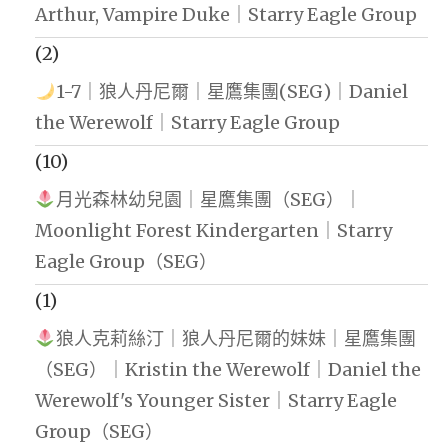
Arthur, Vampire Duke｜Starry Eagle Group
(2)
1-7｜狼人丹尼爾｜星鷹集團(SEG)｜Daniel
the Werewolf｜Starry Eagle Group
(10)
月光森林幼兒園｜星鷹集團（SEG）｜
Moonlight Forest Kindergarten｜Starry
Eagle Group（SEG）
(1)
狼人克莉絲汀｜狼人丹尼爾的妹妹｜星鷹集團
（SEG）｜Kristin the Werewolf｜Daniel the
Werewolf's Younger Sister｜Starry Eagle
Group（SEG）