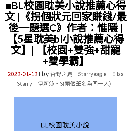
說
■BL校園耽美小說推薦心得
|
文 |《拐個狀元回家賺錢/最
《甜
後一題選C》作者：惟隱 |
心
【5星耽美bl小說推薦心得
告
文】| 【校園+雙強+甜寵
白》
+雙學霸】
作
者：
2022-01-12
by
蒼野之鷹｜Starryeagle｜Eliza
|
三
Starry｜伊莉莎・S(兩個筆名為同一人)
|
厭
【短
篇
+校
園