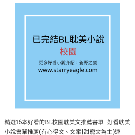
女
【校
攻
園
+學
+雙
霸
強
受
+甜
+先
寵
婚
+雙
後
學
愛
霸】"
+娛
樂
圈
+古
精選16本好看的BL校園耽美文推薦書單 好看耽美
穿
小說書單推薦(有心得文、文案|甜寵文為主)連