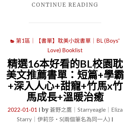
"五
CONTINUE READING
隱
本
|
少
【5
女
星
第1區｜【書單】耽美小說書單｜BL (Boys'
攻
耽
Love) Booklist
耽
美
美
精選16本好看的BL校園耽
BL
小
小
美文推薦書單：短篇+學霸
說
說
+深入人心+甜寵+竹馬x竹
推
推
馬成長+溫暖治癒
薦：
薦
現
心
2022-01-01
by
蒼野之鷹｜Starryeagle｜Eliza
|
代
得
Starry｜伊莉莎・S(兩個筆名為同一人)
|
+少
文】|