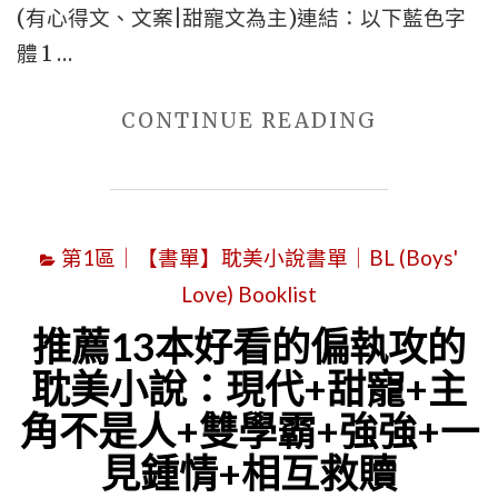
(有心得文、文案|甜寵文為主)連結：以下藍色字
寵
體 1 …
+竹
馬
"6
CONTINUE READING
X
本
竹
豪
馬
門
成
第1區｜【書單】耽美小說書單｜BL (Boys'
世
長
Love) Booklist
家
+溫
耽
推薦13本好看的偏執攻的
暖
美
治
耽美小說：現代+甜寵+主
文
癒"
角不是人+雙學霸+強強+一
推
見鍾情+相互救贖
薦，