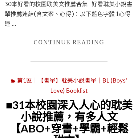
推
30本好看的校園耽美文推薦合集 好看耽美小說書
薦
單推薦連結(含文案、心得)：以下藍色字體 1心得
心
連 …
得
文】|
"■【BL
CONTINUE READING
【短
精
篇
選】
+現
30
代
第1區｜【書單】耽美小說書單｜BL (Boys'
本
+校
Love) Booklist
好
園
看
■31本校園深入人心的耽美
+主
的
小說推薦，有多人文
角
校
【ABO+穿書+學霸+輕鬆
是
園