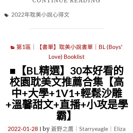
"■BL
CONTINUE READING
竹
2022年耽美小說心得文
馬
養
成
第1區｜【書單】耽美小說書單｜BL (Boys'
甜
Love) Booklist
寵
文
■【BL精選】30本好看的
|
校園耽美文推薦合集【高
《崽
中+大學+1V1+輕鬆沙雕
崽
+溫馨甜文+直播+小攻是學
雜
霸】
貨
店》
2022-01-28
by
蒼野之鷹｜Starryeagle｜Eliza
|