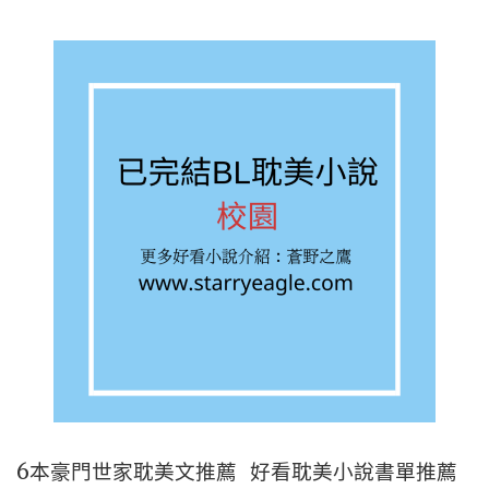
文
推
薦
書
單：
短
篇
+學
霸
+深
入
人
心
6本豪門世家耽美文推薦 好看耽美小說書單推薦
+甜