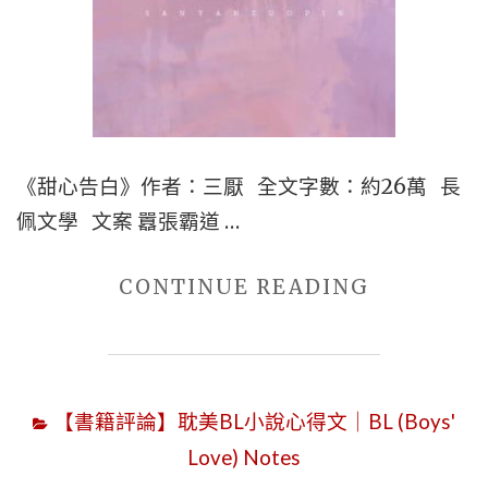
書
+學
霸
+輕
鬆
《甜心告白》作者：三厭 全文字數：約26萬 長
甜
佩文學 文案 囂張霸道 …
文】"
"■BL
CONTINUE READING
校
園
耽
【書籍評論】耽美BL小說心得文｜BL (Boys'
美
Love) Notes
小