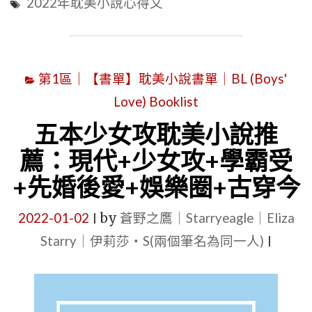
2022年耽美小說心得文
園
耽
美
第1區｜【書單】耽美小說書單｜BL (Boys'
小
Love) Booklist
說
推
五本少女攻耽美小說推
薦
薦：現代+少女攻+學霸受
心
+先婚後愛+娛樂圈+古穿今
得
文
2022-01-02
by
蒼野之鷹｜Starryeagle｜Eliza
|
|
Starry｜伊莉莎・S(兩個筆名為同一人)
|
《拐
個
狀