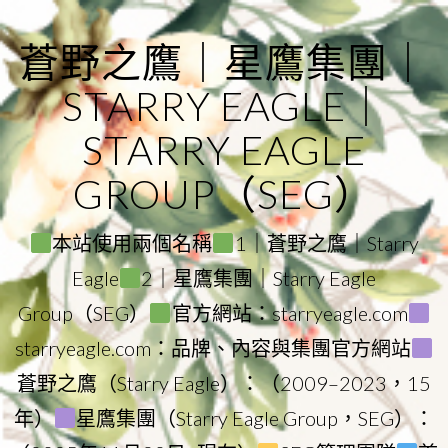
Skip
to
蒼野之鷹｜星鷹集團｜
content
STARRY EAGLE｜
STARRY EAGLE
GROUP（SEG）
本站使用兩個名稱
1｜蒼野之鷹｜Starry
Eagle
2｜星鷹集團｜Starry Eagle
Group（SEG）
官方網站：starryeagle.com
starryeagle.com：品牌、內容與集團官方網站
蒼野之鷹（Starry Eagle）：（2009–2023，15
年）
星鷹集團（Starry Eagle Group，SEG）：