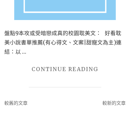
人
+雙
學
霸
盤點9本攻或受暗戀成真的校園耽美文： 好看耽
+強
美小說書單推薦(有心得文、文案|甜寵文為主)連
強
結：以 …
+一
見
"盤
CONTINUE READING
鍾
點
情
9
+相
本
文
較舊的文章
較新的文章
互
攻
章
救
或
導
贖"
受