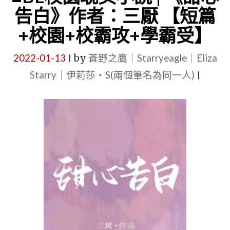
熱
雕
人
告白》作者：三厭 【短篇
+1V1+攻
+溫
心
+校園+校霸攻+學霸受】
受
馨
的
是
甜
耽
2022-01-13
by
蒼野之鷹｜Starryeagle｜Eliza
|
竹
文
美
Starry｜伊莉莎・S(兩個筆名為同一人)
|
馬
+直
小
+強
播
說
強】"
+小
推
攻
薦，
是
有
學
多
霸】"
人
文
【ABO+穿