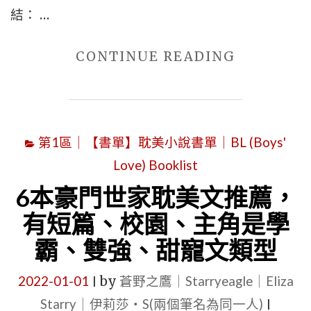
今"
結： …
"精
CONTINUE READING
選
16
本
第1區｜【書單】耽美小說書單｜BL (Boys'
好
Love) Booklist
看
的
6本豪門世家耽美文推薦，
BL
有短篇、校園、主角是學
校
霸、雙強、甜寵文類型
園
耽
2022-01-01
by
蒼野之鷹｜Starryeagle｜Eliza
|
美
Starry｜伊莉莎・S(兩個筆名為同一人)
|