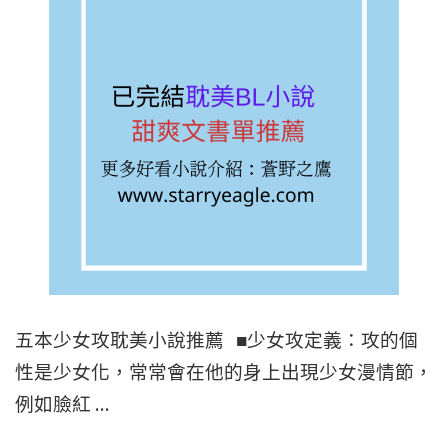
元
回
家
賺
錢/
最
後
一
題
選
C》
五本少女攻耽美小說推薦 ■少女攻定義：攻的個
作
性是少女化，常常會在他的身上出現少女漫情節，
者：
例如臉紅 …
惟