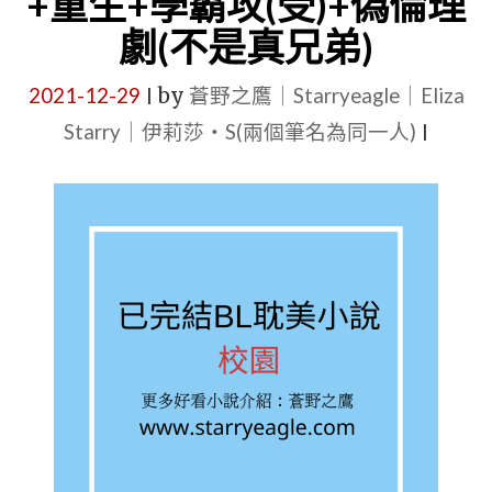
+重生+學霸攻(受)+偽倫理
攻
劇(不是真兄弟)
的
耽
2021-12-29
by
蒼野之鷹｜Starryeagle｜Eliza
|
美
Starry｜伊莉莎・S(兩個筆名為同一人)
|
小
說：
現
代
+甜
寵
+主
角
不
是