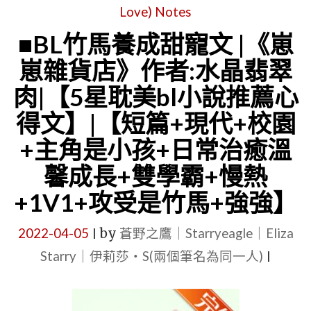
Love) Notes
■BL竹馬養成甜寵文 |《崽
崽雜貨店》作者:水晶翡翠
肉|【5星耽美bl小說推薦心
得文】|【短篇+現代+校園
+主角是小孩+日常治癒溫
馨成長+雙學霸+慢熱
+1V1+攻受是竹馬+強強】
2022-04-05
by
蒼野之鷹｜Starryeagle｜Eliza
|
Starry｜伊莉莎・S(兩個筆名為同一人)
|