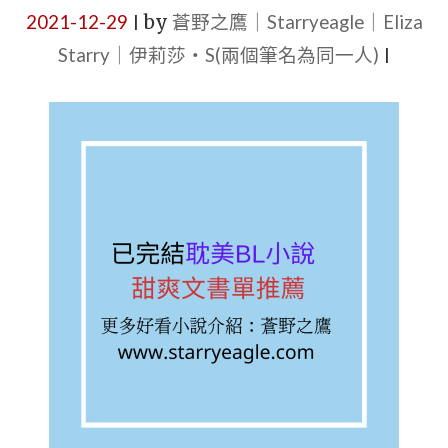
有
2021-12-29
by
蒼野之鷹｜Starryeagle｜Eliza
|
短
Starry｜伊莉莎・S(兩個筆名為同一人)
|
篇、
校
園、
主
角
是
學
霸、
雙
強、
甜
寵