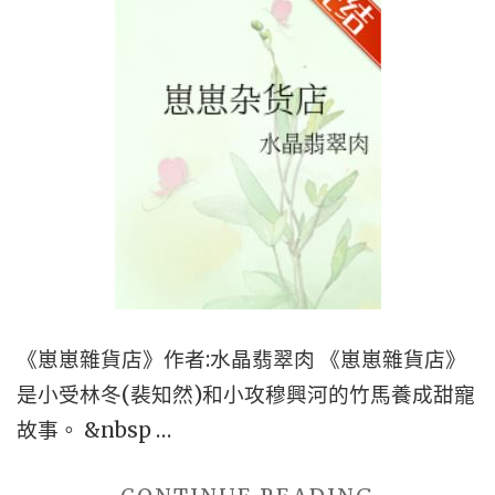
《崽崽雜貨店》作者:水晶翡翠肉 《崽崽雜貨店》
是小受林冬(裴知然)和小攻穆興河的竹馬養成甜寵
故事。 &nbsp …