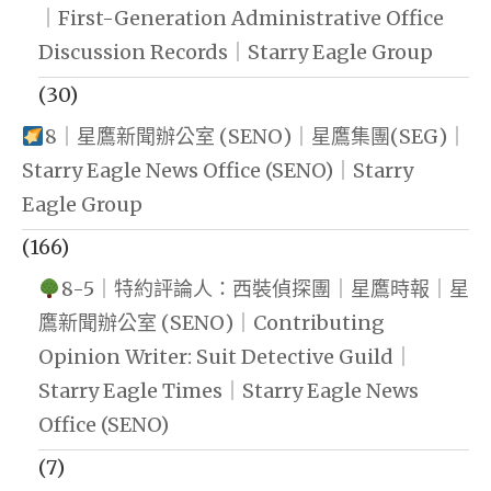
｜First-Generation Administrative Office
Discussion Records｜Starry Eagle Group
(30)
8｜星鷹新聞辦公室 (SENO)｜星鷹集團(SEG)｜
Starry Eagle News Office (SENO)｜Starry
Eagle Group
(166)
8-5｜特約評論人：西裝偵探團｜星鷹時報｜星
鷹新聞辦公室 (SENO)｜Contributing
Opinion Writer: Suit Detective Guild｜
Starry Eagle Times｜Starry Eagle News
Office (SENO)
(7)