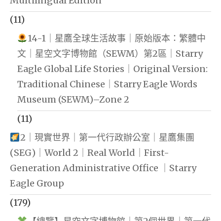
Multilingual Edition
(11)
14-1｜星鷹全球生活故事｜原始版本：繁體中
文｜星空文字博物館（SEWM）第2區｜Starry
Eagle Global Life Stories｜Original Version:
Traditional Chinese｜Starry Eagle Words
Museum (SEWM)–Zone 2
(11)
2｜現實世界｜第一代行政辦公室｜星鷹集團
(SEG)｜World 2｜Real World｜First-
Generation Administrative Office ｜Starry
Eagle Group
(179)