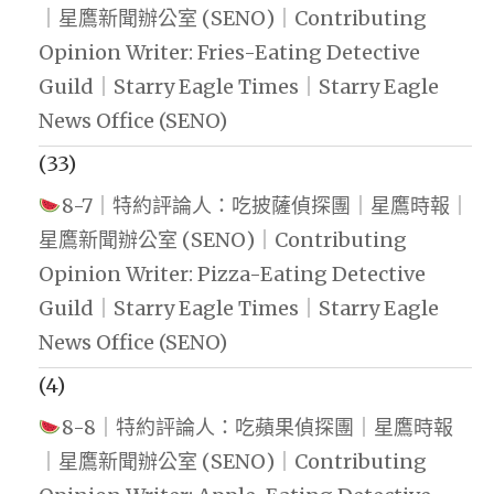
｜星鷹新聞辦公室 (SENO)｜Contributing
Opinion Writer: Fries-Eating Detective
Guild｜Starry Eagle Times｜Starry Eagle
News Office (SENO)
(33)
8-7｜特約評論人：吃披薩偵探團｜星鷹時報｜
星鷹新聞辦公室 (SENO)｜Contributing
Opinion Writer: Pizza-Eating Detective
Guild｜Starry Eagle Times｜Starry Eagle
News Office (SENO)
(4)
8-8｜特約評論人：吃蘋果偵探團｜星鷹時報
｜星鷹新聞辦公室 (SENO)｜Contributing