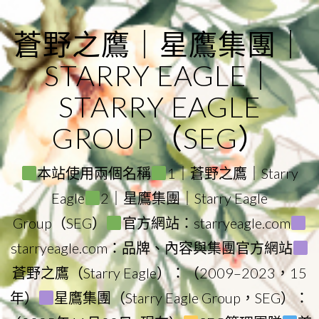
Skip
to
蒼野之鷹｜星鷹集團｜
content
STARRY EAGLE｜
STARRY EAGLE
GROUP（SEG）
本站使用兩個名稱
1｜蒼野之鷹｜Starry
Eagle
2｜星鷹集團｜Starry Eagle
Group（SEG）
官方網站：starryeagle.com
starryeagle.com：品牌、內容與集團官方網站
蒼野之鷹（Starry Eagle）：（2009–2023，15
年）
星鷹集團（Starry Eagle Group，SEG）：