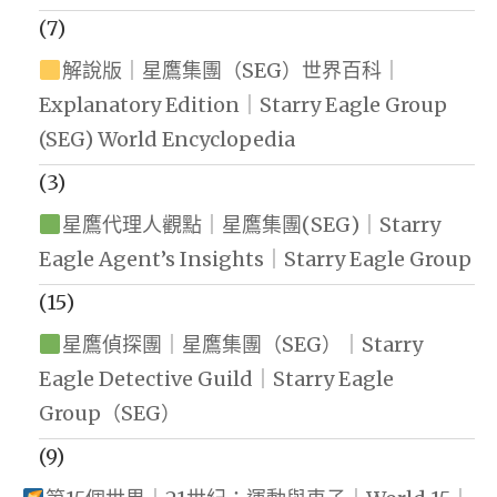
(7)
解說版｜星鷹集團（SEG）世界百科｜
Explanatory Edition｜Starry Eagle Group
(SEG) World Encyclopedia
(3)
星鷹代理人觀點｜星鷹集團(SEG)｜Starry
Eagle Agent’s Insights｜Starry Eagle Group
(15)
星鷹偵探團｜星鷹集團（SEG）｜Starry
Eagle Detective Guild｜Starry Eagle
Group（SEG）
(9)