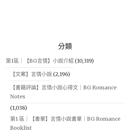
街
【短
篇
+現
代
分類
+娛
樂
第1區｜【BG言情】小說介紹
(10,319)
圈
【文案】言情小說
(2,196)
+姐
【書籍評論】言情小說心得文｜BG Romance
弟
Notes
戀
+男
(1,038)
主
第1 區｜【書單】言情小說書單｜BG Romance
是
Booklist