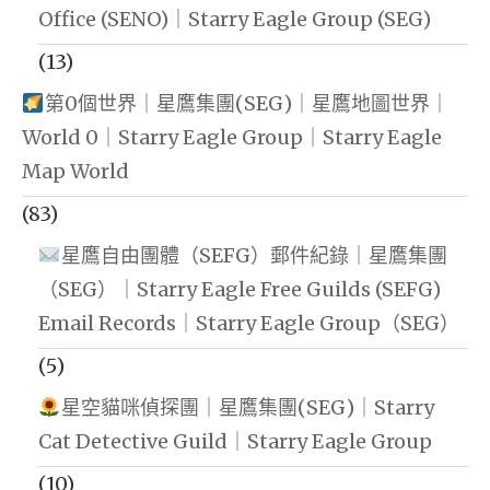
Office (SENO)｜Starry Eagle Group (SEG)
(13)
第0個世界｜星鷹集團(SEG)｜星鷹地圖世界｜
World 0｜Starry Eagle Group｜Starry Eagle
Map World
(83)
星鷹自由團體（SEFG）郵件紀錄｜星鷹集團
（SEG）｜Starry Eagle Free Guilds (SEFG)
Email Records｜Starry Eagle Group（SEG）
(5)
星空貓咪偵探團｜星鷹集團(SEG)｜Starry
Cat Detective Guild｜Starry Eagle Group
(10)