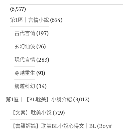
病
(6,557)
女
第1區｜言情小說
(654)
喬】"
古代言情
(197)
玄幻仙俠
(76)
現代言情
(283)
穿越重生
(91)
網遊科幻
(34)
第1區｜【BL耽美】小說介紹
(3,012)
【文案】耽美小說
(719)
【書籍評論】耽美BL小說心得文｜BL (Boys'