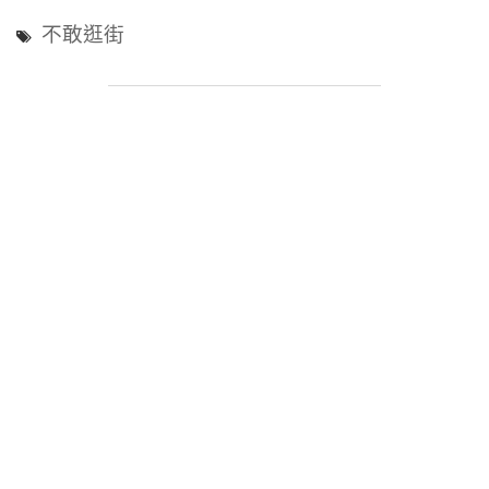
娛
不敢逛街
樂
圈
姐
弟
戀
言
情
小
說
|
《我
的
經