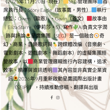
（2025年11月20日–現在）
SEG管理團隊
首
席執行長：Story Eagle（故事鷹，男性）
執行
總監：Owen（歐恩）、Gavin（蓋文）
故事由
｜Eliza Starry（伊莉莎・S）寫作
AI負責文字潤
飾與評論
星鷹集團（SEG）是一個融合
奇
幻、商業、音樂歌詞與
跨媒體改編（音樂劇、
電影劇本、遊戲劇本、舞蹈劇本）的虛擬集團經
營故事，以
商業管理邏輯進行內容建構，追求
效率、精準與資訊透明
其內容並非真實企業資
訊
2026年9月重新啟動星鷹國際出版計畫
（SEIPP），持續推動修稿、翻譯與出版
Facebook
Instagram