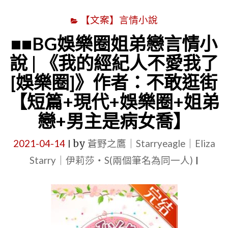
【文案】言情小說
■■BG娛樂圈姐弟戀言情小
說 | 《我的經紀人不愛我了
[娛樂圈]》作者：不敢逛街
【短篇+現代+娛樂圈+姐弟
戀+男主是病女喬】
2021-04-14
by
蒼野之鷹｜Starryeagle｜Eliza
|
Starry｜伊莉莎・S(兩個筆名為同一人)
|