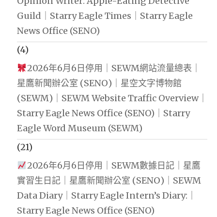
Opinion Writer: Apple-Eating Detective
Guild｜Starry Eagle Times｜Starry Eagle
News Office (SENO)
(4)
2026年6月6日停用｜SEWM網站流量總表｜
星鷹新聞辦公室 (SENO)｜星空文字博物館
(SEWM)｜SEWM Website Traffic Overview｜
Starry Eagle News Office (SENO)｜Starry
Eagle Word Museum (SEWM)
(21)
2026年6月6日停用｜SEWM數據日記｜星鷹
實習生日記｜星鷹新聞辦公室 (SENO)｜SEWM
Data Diary｜Starry Eagle Intern’s Diary:｜
Starry Eagle News Office (SENO)