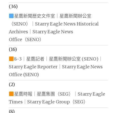
(36)
星鷹新聞歷史文件室｜星鷹新聞辦公室
（SENO）｜Starry Eagle News Historical
Archives｜Starry Eagle News
Office（SENO）
(16)
8-3｜星鷹記者｜星鷹新聞辦公室 (SENO)｜
Starry Eagle Reporter｜Starry Eagle News
Office (SENO)
(2)
星鷹時報｜星鷹集團（SEG）｜Starry Eagle
Times｜Starry Eagle Group（SEG）
(8)