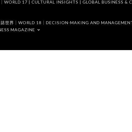
7 | CULTURAL INSIGHTS | GLOBAL BUSINESS & C
ORLD 18｜DECISION-MAKING AND MANAGEMENT 
NESS MAGAZINE