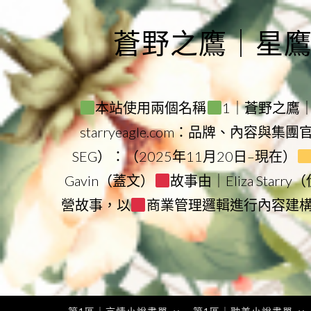
Skip
to
蒼野之鷹｜星鷹集團
content
本站使用兩個名稱
1｜蒼野之鷹｜Sta
starryeagle.com：品牌、內容與集
SEG）：（2025年11月20日–現在）
Gavin（蓋文）
故事由｜Eliza Star
營故事，以
商業管理邏輯進行內容建