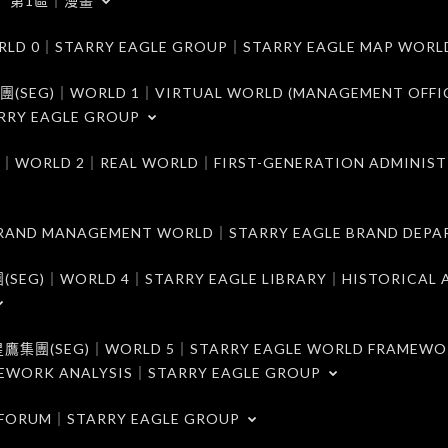
第1區｜漫畫
｜STARRY EAGLE GROUP｜STARRY EAGLE MAP WORL
)｜WORLD 1｜VIRTUAL WORLD (MANAGEMENT OFFI
RRY EAGLE GROUP
D 2｜REAL WORLD｜FIRST-GENERATION ADMINIST
MANAGEMENT WORLD｜STARRY EAGLE BRAND DEPA
ORLD 4｜STARRY EAGLE LIBRARY｜HISTORICAL A
EG)｜WORLD 5｜STARRY EAGLE WORLD FRAMEWO
MEWORK ANALYSIS｜STARRY EAGLE GROUP
ORUM｜STARRY EAGLE GROUP