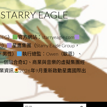
ARRY EAGLE
（SEG）
官方網站：starryeagle.com
23）
星鷹集團（Starry Eagle Group，
鷹，男性）
執行總監：Owen（歐恩）、
是一個融合奇幻、商業與音樂的虛擬集團經
業資訊
2026年9月重新啟動星鷹國際出
搜
Menu