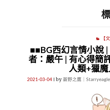
標
【
■■BG西幻言情小說 
者：嚴午 | 有心得簡
人類+獵魔
2021-03-04
by
蒼野之鷹｜Starryeag
|