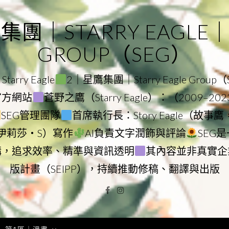
｜STARRY EAGLE｜ST
GROUP（SEG）
rry Eagle
2｜星鷹集團｜Starry Eagle Group
團官方網站
蒼野之鷹（Starry Eagle）：（2009–20
SEG管理團隊
首席執行長：Story Eagle（故事
ry（伊莉莎・S）寫作
AI負責文字潤飾與評論
SEG
構，追求效率、精準與資訊透明
其內容並非真實企
版計畫（SEIPP），持續推動修稿、翻譯與出版
Facebook
Instagram