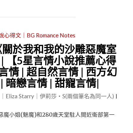
幻
言
情
文｜BG Romance Notes
小
說
 《關於我和我的沙雕惡魔室
|
| 【5星言情小說推薦心得
《老
篇言情 | 超自然言情 | 西方幻
婆
| 暗戀言情 | 甜寵言情|
的
量
le｜Eliza Starry｜伊莉莎・S(兩個筆名為同一人)
|
詞
是
惡魔小姐(魅魔)和280歲天堂駐人間近衛部第一
一
只》