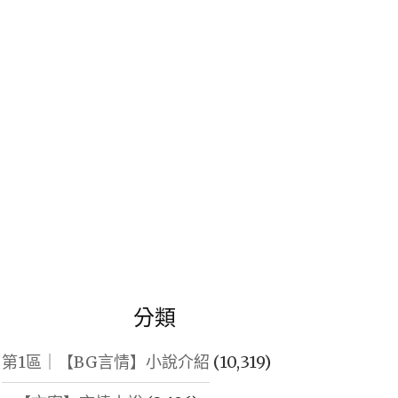
鍵
字:
分類
第1區｜【BG言情】小說介紹
(10,319)