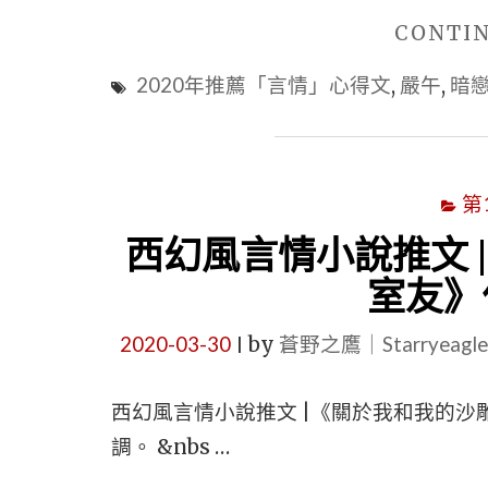
CONTI
2020年推薦「言情」心得文
,
嚴午
,
暗
第
西幻風言情小說推文 
室友》
2020-03-30
by
蒼野之鷹｜Starryeag
|
西幻風言情小說推文 |《關於我和我的沙
調。 &nbs …