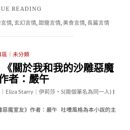
作
"■BG
NUE READING
者：
現
戀言情
,
玄幻言情
,
甜寵言情
,
美食言情
,
長篇言情
嚴
代
午
幻
|
想
有
1區｜未分類
爆
心
笑
| 《關於我和我的沙雕惡魔
得
|
作者：嚴午
簡
《關
評
le｜Eliza Starry｜伊莉莎・S(兩個筆名為同一人)
於
|
|
我
【長
雕惡魔室友》作者：嚴午 吐嘈風格為本小說的主
和
篇
我
+西
的