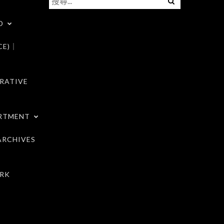
尋
D
關
鍵
CE)｜
字:
RATIVE
RTMENT
RCHIVES
RK