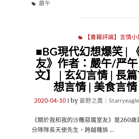
嚴午
【書籍評論】言情小說心得
■BG現代幻想爆笑 |
友》作者：嚴午/严午 
文】 | 玄幻言情 | 長
想言情 | 美食言情 
2020-04-10
by
蒼野之鷹｜Starryeag
|
《關於我和我的沙雕惡魔室友》是260歲
分隊隊長天使先生，跨越種族 …