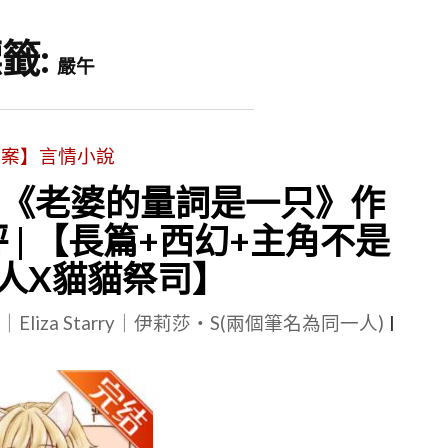
籤:
嚴午
文案】言情小說
| 《老婆的量詞是一只》作
評 | 【長篇+西幻+主角不是
人X貓貓祭司】
le｜Eliza Starry｜伊莉莎・S(兩個筆名為同一人)
|