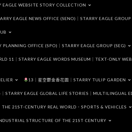
LE WEBSITE STORY COLLECTION
 EAGLE NEWS OFFICE (SENO)｜STARRY EAGLE GROUP
LUB
ANNING OFFICE (SPO)｜STARRY EAGLE GROUP (SEG)
｜STARRY EAGLE WORDS MUSEUM｜TEXT-ONLY WEB
ELIER
13｜星空鬱金香花園｜STARRY TULIP GARDEN
RY EAGLE GLOBAL LIFE STORIES｜MULTILINGUAL E
21ST-CENTURY REAL WORLD．SPORTS & VEHICLES
TRIAL STRUCTURE OF THE 21ST CENTURY