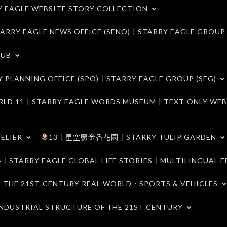
LE WEBSITE STORY COLLECTION
 EAGLE NEWS OFFICE (SENO)｜STARRY EAGLE GROUP
LUB
ANNING OFFICE (SPO)｜STARRY EAGLE GROUP (SEG)
｜STARRY EAGLE WORDS MUSEUM｜TEXT-ONLY WEB
ELIER
13｜星空鬱金香花園｜STARRY TULIP GARDEN
RY EAGLE GLOBAL LIFE STORIES｜MULTILINGUAL E
21ST-CENTURY REAL WORLD．SPORTS & VEHICLES
TRIAL STRUCTURE OF THE 21ST CENTURY