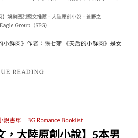
陸
原
創
小
的小鮮肉》作者：張七蒲 《天后的小鮮肉》是女
說】
5
本
"【原
NUE READING
「古
創
言」
言
婚
情
後
小
文
單｜BG Romance Booklist
說
推
心
文，大陸原創小說】5本男
薦"