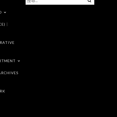
尋
D
關
鍵
CE)｜
字:
RATIVE
RTMENT
RCHIVES
RK