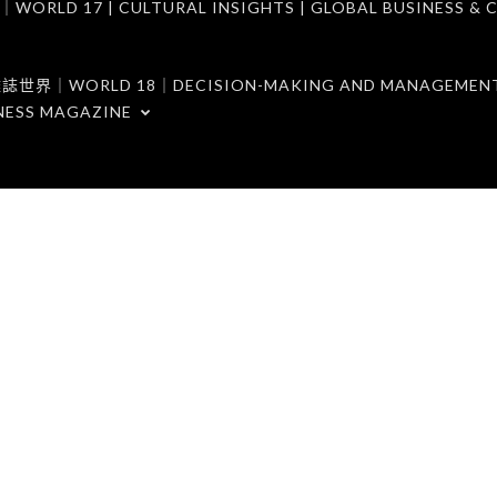
7 | CULTURAL INSIGHTS | GLOBAL BUSINESS & C
ORLD 18｜DECISION-MAKING AND MANAGEMENT 
NESS MAGAZINE