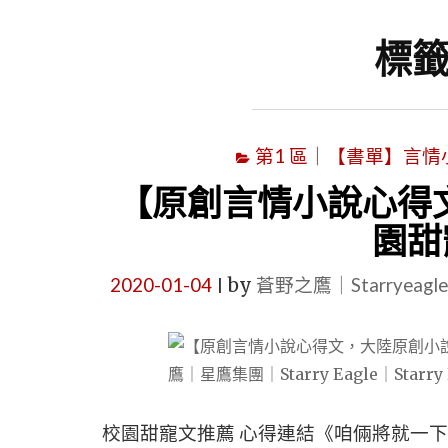
標籤
第1 區｜【書單】言情小說書
【原創言情小說心得
園甜
2020-01-04
by
蒼野之鷹｜Starryeag
|
校園甜寵文推薦 心得連結《咱倆將就一