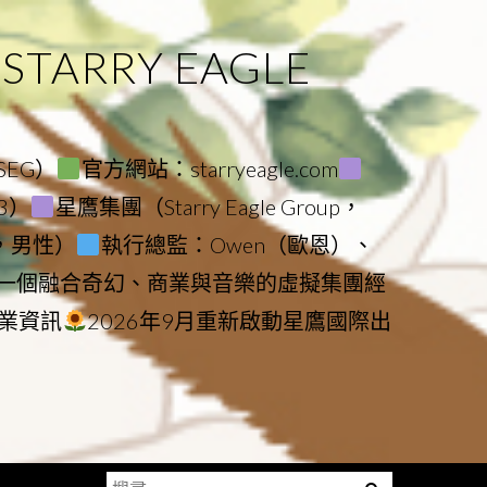
ARRY EAGLE
（SEG）
官方網站：starryeagle.com
23）
星鷹集團（Starry Eagle Group，
鷹，男性）
執行總監：Owen（歐恩）、
是一個融合奇幻、商業與音樂的虛擬集團經
業資訊
2026年9月重新啟動星鷹國際出
搜
Menu