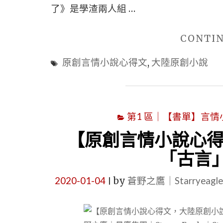
了》是學渣兩人組 …
CONTI
原創言情小說心得文
,
大陸原創小說
第1 區｜【書單】言情小說書
【原創言情小說心得
「古言
2020-01-04
by
蒼野之鷹｜Starryeag
|