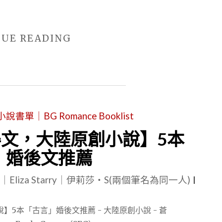
"【原
NUE READING
創
言
情
小
單｜BG Romance Booklist
說
心
文，大陸原創小說】5本
得
」婚後文推薦
文，
le｜Eliza Starry｜伊莉莎・S(兩個筆名為同一人)
大
|
陸
原