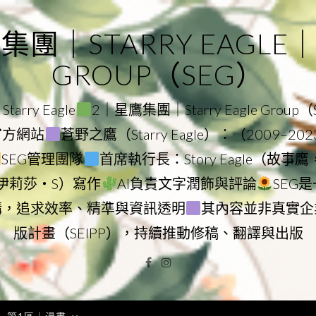
｜STARRY EAGLE｜ST
GROUP（SEG）
rry Eagle
2｜星鷹集團｜Starry Eagle Group
團官方網站
蒼野之鷹（Starry Eagle）：（2009–20
SEG管理團隊
首席執行長：Story Eagle（故事
ry（伊莉莎・S）寫作
AI負責文字潤飾與評論
SEG
構，追求效率、精準與資訊透明
其內容並非真實企
版計畫（SEIPP），持續推動修稿、翻譯與出版
Facebook
Instagram