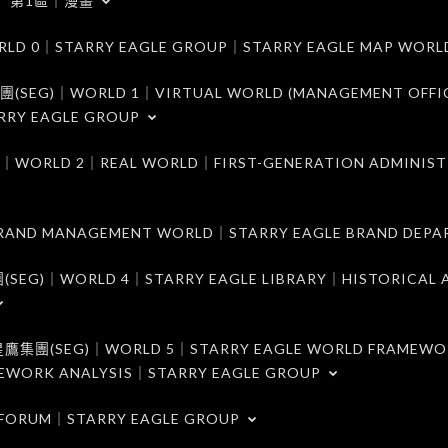
第1區｜漫畫
｜STARRY EAGLE GROUP｜STARRY EAGLE MAP WORL
)｜WORLD 1｜VIRTUAL WORLD (MANAGEMENT OFFI
RRY EAGLE GROUP
D 2｜REAL WORLD｜FIRST-GENERATION ADMINIST
MANAGEMENT WORLD｜STARRY EAGLE BRAND DEPA
ORLD 4｜STARRY EAGLE LIBRARY｜HISTORICAL A
EG)｜WORLD 5｜STARRY EAGLE WORLD FRAMEWO
MEWORK ANALYSIS｜STARRY EAGLE GROUP
ORUM｜STARRY EAGLE GROUP