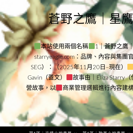
Skip
to
蒼野之鷹｜星鷹集團
content
本站使用兩個名稱
1｜蒼野之鷹｜Sta
starryeagle.com：品牌、內容與集
SEG）：（2025年11月20日–現在）
Gavin（蓋文）
故事由｜Eliza Star
營故事，以
商業管理邏輯進行內容建