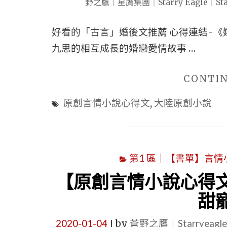
好看的「古言」婚後文推薦 心得連結-《
九思的相互成長的婚戀愛情故事 …
CONTI
原創言情小說心得文
,
大陸原創小說
第1 區｜【書單】言情小說書
【原創言情小說心得
甜
2020-01-04
by
蒼野之鷹｜Starryeag
|