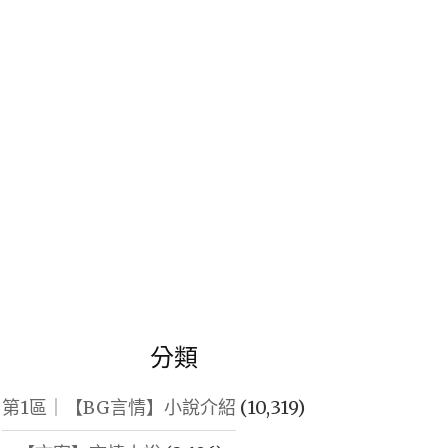
鍵
字:
分類
第1區｜【BG言情】小說介紹
(10,319)