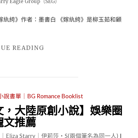
創
小
嫁紈絝》作者：墨書白 《嫁紈絝》是柳玉茹和顧
說】
5
本
"【原
NUE READING
校
創
園
言
甜
情
寵
小
文
單｜BG Romance Booklist
說
推
心
文，大陸原創小說】娛樂圈
薦"
得
寵文推薦
文，
le｜Eliza Starry｜伊莉莎・S(兩個筆名為同一人)
大
|