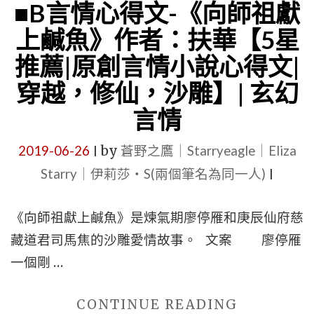
文
■B言情心得文-《向師祖獻
言
|
上鹹魚》作者：扶華【5星
情
《奇
推薦|原創言情小說心得文|
|
怪
穿越，修仙，沙雕】| 玄幻
男
的
主
言情
先
是
生
2019-06-26
by
蒼野之鷹｜Starryeagle｜Eliza
|
和
們》
Starry｜伊莉莎・S(兩個筆名為同一人)
|
尚
作
|
者：
《向師祖獻上鹹魚》是煉氣期廖停雁和庚辰仙府慈
一
扶
藏道君司馬焦的沙雕愛情故事。 文案 廖停雁
夜
華"
一個剛 …
開
車
"■B
CONTINUE READING
|