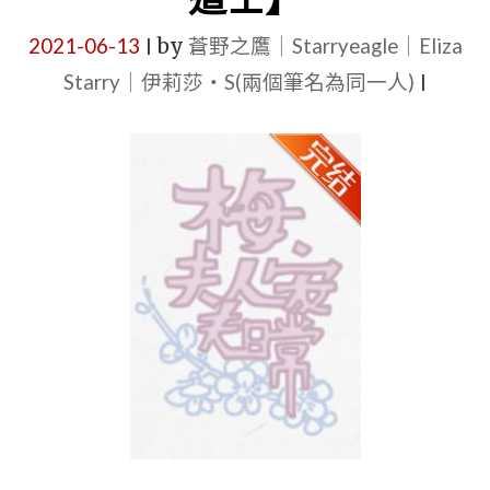
總
官
2021-06-13
by
蒼野之鷹｜Starryeagle｜Eliza
|
裁、
的
Starry｜伊莉莎・S(兩個筆名為同一人)
|
女
忠
主
犬
是
宣
總
言》
裁)+無
作
CP+救
者:
贖
扶
+陪
華
伴
【短
+強
篇
強
+古
聯
代