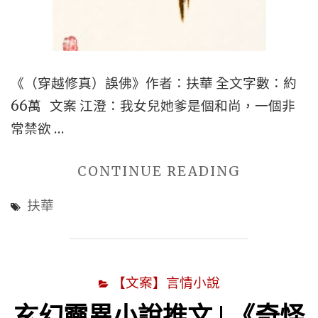
推
薦
心
《（穿越修真）誤佛》作者：扶華 全文字數：約
得
66萬 文案 江澄：我女兒她爹是個和尚，一個非
文】|
常禁欲 …
古
代
"■■BG
CONTINUE READING
言
古
情
扶華
代
|
言
穿
情
越
【文案】言情小說
小
言
說
玄幻靈異小說推文 | 《奇怪
情