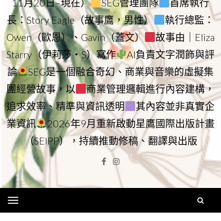
11月20日–現在）
SEG管理團隊
首席執行
長：Story Eagle（故事鷹，男性）
執行總監：
Owen（歐恩）、Gavin（蓋文）
故事由｜Eliza
Starry（伊莉莎・S）寫作
AI負責文字潤飾與評
論
SEG是一個融合奇幻、商業與音樂的虛擬集
團經營故事，以
商業管理邏輯進行內容建構，
追求效率、精準與資訊透明
其內容並非真實企
業資訊
2026年9月重新啟動星鷹國際出版計畫
（SEIPP），持續推動修稿、翻譯與出版
Facebook
Instagram
Menu