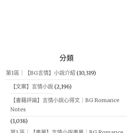
文|
穿
越，
修
仙，
沙
分類
雕】|
玄
第1區｜【BG言情】小說介紹
(10,319)
幻
【文案】言情小說
(2,196)
言
【書籍評論】言情小說心得文｜BG Romance
情"
Notes
(1,038)
第1 區｜【書單】言情小說書單｜BG Romance