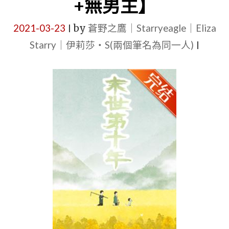
+無男主】
夫
復
日
2021-03-23
by
蒼野之鷹｜Starryeagle｜Eliza
|
仇】"
常》
Starry｜伊莉莎・S(兩個筆名為同一人)
|
作
者：
扶
華
|
有
心
得
簡
評
|