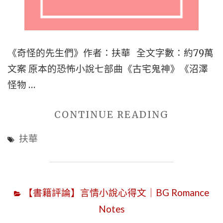
越
齡
+男
差
主
大
《奇怪的先生們》作者：扶華 全文字數：約79萬
是
於
文案 原本的恐怖小說七部曲《古宅鬼神》《沼澤
和
十
怪物 …
尚
歲)
+仙
|
"玄
CONTINUE READING
俠
深
幻
修
扶華
入
靈
真】"
人
異
心
小
有
【書籍評論】言情小說心得文｜BG Romance
說
劇
Notes
推
情