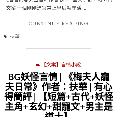
說
文案 一個剛剛進宮當上皇后就守活 …
推
薦
"■BG
CONTINUE READING
心
古
扶華
得
代
文】|
真
【短
太
【文案】言情小說
篇
監
+雙
言
BG妖怪言情 | 《梅夫人寵
總
情
夫日常》作者：扶華 | 有心
裁
小
得簡評 | 【短篇+古代+妖怪
(男
說
主角+玄幻+甜寵文+男主是
主
|
道士】
是
《宦