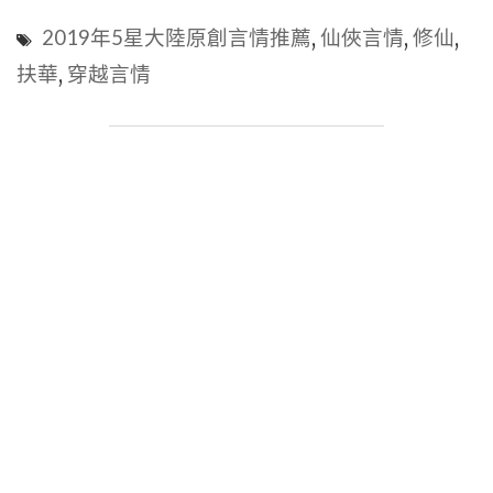
言
帶
2019年5星大陸原創言情推薦
,
仙俠言情
,
修仙
,
情
小
扶華
,
穿越言情
心
包
得
子
文-
跑
《向
|
師
慢
祖
熱
獻
|
上
長
鹹
篇
魚》
言
作
情"
者：