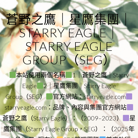
Skip
to
蒼野之鷹｜星鷹集團｜
content
STARRY EAGLE｜
STARRY EAGLE
GROUP（SEG）
本站使用兩個名稱
1｜蒼野之鷹｜Starry
Eagle
2｜星鷹集團｜Starry Eagle
Group（SEG）
官方網站：starryeagle.com
starryeagle.com：品牌、內容與集團官方網站
蒼野之鷹（Starry Eagle）：（2009–2023）
星
鷹集團（Starry Eagle Group，SEG）：（2025年