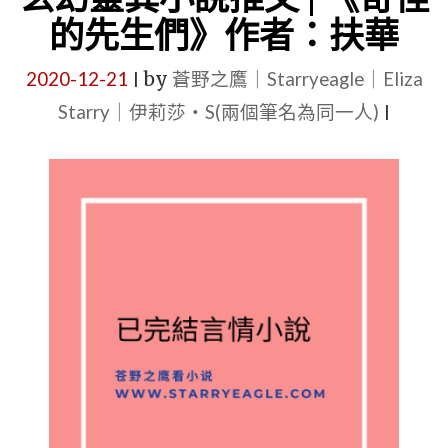
|
的先生們》作者：扶華
|
《（穿
仙
2020-12-21
by
蒼野之鷹｜Starryeagle｜Eliza
越
|
俠
Starry｜伊莉莎・S(兩個筆名為同一人)
修
|
修
真）
真
誤
修
佛》
仙
作
|
者：
大
扶
叔
華
文
【古
言
代
情
+穿
(年