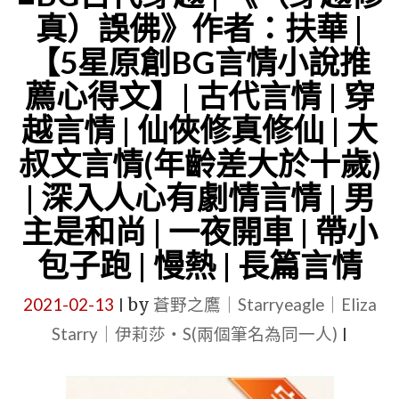
主
《末
真）誤佛》作者：扶華 |
是
世
【5星原創BG言情小說推
道
第
薦心得文】| 古代言情 | 穿
士】"
十
越言情 | 仙俠修真修仙 | 大
年》
作
叔文言情(年齡差大於十歲)
者：
| 深入人心有劇情言情 | 男
扶
主是和尚 | 一夜開車 | 帶小
華
包子跑 | 慢熱 | 長篇言情
【短
篇
2021-02-13
by
蒼野之鷹｜Starryeagle｜Eliza
|
+末
Starry｜伊莉莎・S(兩個筆名為同一人)
|
世
+種