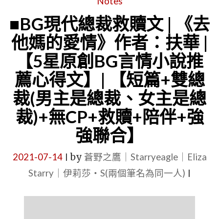
Notes
■BG現代總裁救贖文 | 《去
他媽的愛情》作者：扶華 |
【5星原創BG言情小說推
薦心得文】| 【短篇+雙總
裁(男主是總裁、女主是總
裁)+無CP+救贖+陪伴+強
強聯合】
2021-07-14
by
蒼野之鷹｜Starryeagle｜Eliza
|
Starry｜伊莉莎・S(兩個筆名為同一人)
|