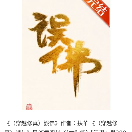
田
+治
癒
文
+無
男
主】"
《（穿越修真）誤佛》作者：扶華 《（穿越修