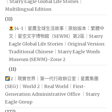
｜Starry Eagle Global Life Stories｜
Multilingual Edition
(11)
14-1｜星鷹全球生活故事｜原始版本：繁體中
文｜星空文字博物館（SEWM）第2區｜Starry
Eagle Global Life Stories｜Original Version:
Traditional Chinese｜Starry Eagle Words
Museum (SEWM)–Zone 2
(11)
2｜現實世界｜第一代行政辦公室｜星鷹集團
(SEG)｜World 2｜Real World｜First-
Generation Administrative Office ｜Starry
Eagle Group
(177)