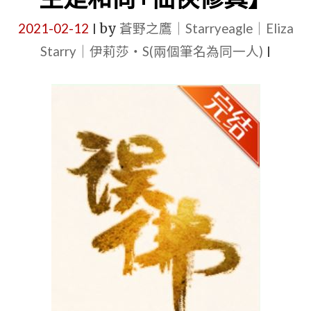
作
2021-02-12
by
蒼野之鷹｜Starryeagle｜Eliza
|
者：
Starry｜伊莉莎・S(兩個筆名為同一人)
|
扶
華
|
【5
星
原
創
BG
言
情
小
說