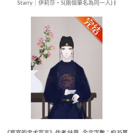
Starry｜伊莉莎・S(兩個筆名為同一人)
|
情》
作
者：
扶
華
|
【5
星
原
創
BG
言
情
小
《宦官的忠犬宣言》作者:扶華 全文字數：約35萬