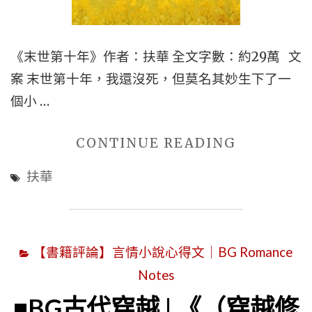
【短
篇
+古
《末世第十年》作者：扶華 全文字數：約29萬 文
代
案 末世第十年，我還沒死，但莫名其妙生下了一
+妖
個小 …
怪
主
"■■BG
CONTINUE READING
角
末
扶華
+玄
世
幻
言
+甜
情
【書籍評論】言情小說心得文｜BG Romance
寵
小
Notes
文
說
+男
|
■BG古代穿越 | 《（穿越修