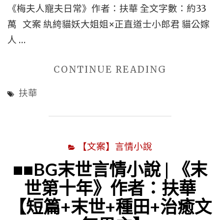
《梅夫人寵夫日常》作者：扶華 全文字數：約33
合】"
+真
萬 文案 紈絝貓妖大姐姐×正直道士小郎君 貓公嫁
太
人 …
監
宦
"BG
CONTINUE READING
官
妖
+女
扶華
怪
主
言
是
情
太
【文案】言情小說
|
后
《梅
■■BG末世言情小說 | 《末
+女
夫
世第十年》作者：扶華
主
人
重
【短篇+末世+種田+治癒文
寵
生