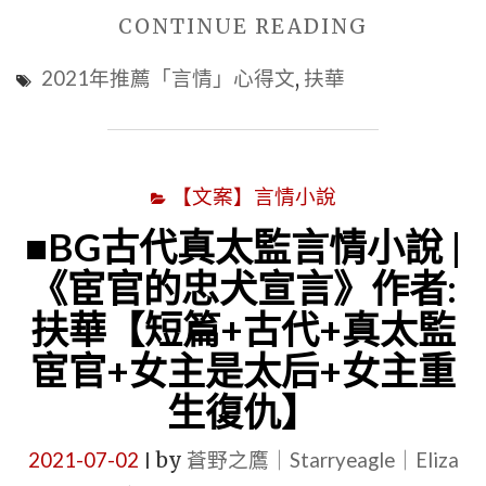
"■BG
CONTINUE READING
現
2021年推薦「言情」心得文
,
扶華
代
總
裁
【文案】言情小說
救
贖
■BG古代真太監言情小說 |
文
《宦官的忠犬宣言》作者:
|
扶華【短篇+古代+真太監
《去
宦官+女主是太后+女主重
他
生復仇】
媽
的
2021-07-02
by
蒼野之鷹｜Starryeagle｜Eliza
|
愛