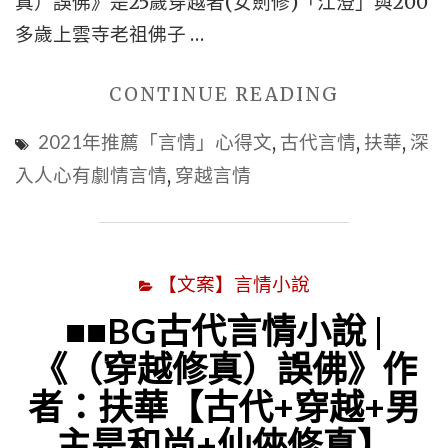
真）誤佛》是25歲穿越者(女劍修)「江澄」與200
多歲上雲寺老祖佛子 …
"■BG
CONTINUE READING
古
2021年推薦「言情」心得文
,
古代言情
,
扶華
,
深
代
入人心有劇情言情
,
穿越言情
穿
越
|
【文案】言情小說
《（穿
越
■■BG古代言情小說 |
修
《（穿越修真）誤佛》作
真）
者：扶華【古代+穿越+男
誤
主是和尚+仙俠修真】
佛》