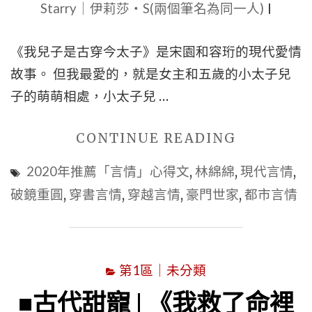
麗
味
Starry｜伊莉莎・S(兩個筆名為同一人)
|
蘇
噠
女
《我兒子是古穿今太子》是宋園和容珩的現代愛情
|
主
故事。 但我最愛的，就是女主和五歲的小太子兒
【5
|
子的萌萌相處，小太子兒 …
星
長
原
篇
"■■
CONTINUE READING
創
言
現
言
2020年推薦「言情」心得文
,
林綿綿
,
現代言情
,
情
代
情
破鏡重圓
,
穿書言情
,
穿越言情
,
豪門世家
,
都市言情
|
穿
小
古
越
說
代
|
推
第1區｜未分類
言
《我
薦
情
兒
■古代甜寵 | 《我救了命裡
心