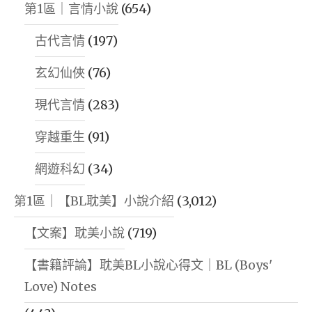
第1區｜言情小說
(654)
古代言情
(197)
玄幻仙俠
(76)
現代言情
(283)
穿越重生
(91)
網遊科幻
(34)
第1區｜【BL耽美】小說介紹
(3,012)
【文案】耽美小說
(719)
【書籍評論】耽美BL小說心得文｜BL (Boys'
Love) Notes