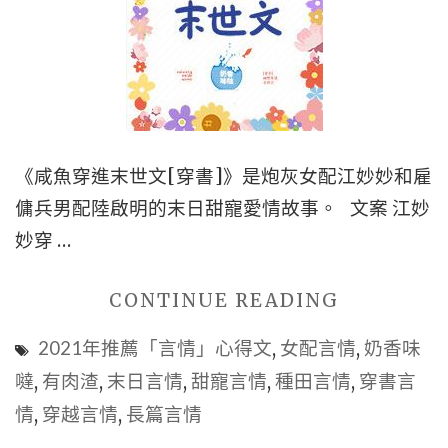
越
男
言
主
情
X
|
病
穿
女
書
喬
《咸魚穿進末世文[穿書]》是炮灰女配江妙妙和雇
言
女
傭兵男配陸啟明的末日甜寵愛情故事。 文案 江妙
情
主
妙穿 …
|
+甜
甜
寵
"■BG
CONTINUE READING
寵
+深
末
2021年推薦「言情」心得文
,
女配言情
,
奶香味
言
入
世
噠
,
有肉渣
,
末日言情
,
甜寵言情
,
種田言情
,
穿書言
情
人
甜
情
,
穿越言情
,
長篇言情
|
心
寵