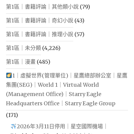
第1區｜書籍評論｜其他類小說
(79)
第1區｜書籍評論｜奇幻小說
(43)
第1區｜書籍評論｜推理小說
(57)
第1區｜未分類
(4,226)
第1區｜漫畫
(485)
1｜虛擬世界(管理單位)｜星鷹總部辦公室｜星鷹
集團(SEG)｜World 1｜Virtual World
(Management Office)｜Starry Eagle
Headquarters Office｜Starry Eagle Group
(171)
2026年3月11日停用｜星空國際機場｜