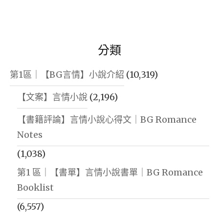
養
弟》
作
分類
者：
狂
第1區｜【BG言情】小說介紹
(10,319)
上
【文案】言情小說
(2,196)
加
狂"
【書籍評論】言情小說心得文｜BG Romance
Notes
(1,038)
第1 區｜【書單】言情小說書單｜BG Romance
Booklist
(6,557)