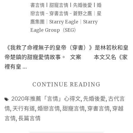
笑
星
言
(爆
言
情
笑)
情
|
【微】"
小
甜
說
寵
《我救了命裡無子的皇帝（穿書）》是林若秋和皇
推
言
帝楚鎮的甜寵愛情故事。 文案 本文又名《家
薦
情
裡有皇 …
心
|
得
男
"■
CONTINUE READING
文】
配
古
|
與
2020年推薦「言情」心得文
,
先婚後愛
,
古代言
代
古
女
情
,
天行有道
,
婚戀言情
,
甜寵言情
,
穿書言情
,
穿越
甜
穿
配
言情
,
長篇言情
寵
今
言
|