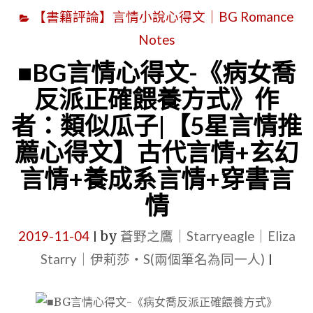
主
【書籍評論】言情小說心得文｜BG Romance
撩
病
大
Notes
女
佬》
■BG言情心得文-《病女喬
喬|
作
反派正確餵養方式》作
長
者：
者：類似瓜子|【5星言情推
篇
里
言
薦心得文】古代言情+玄幻
木
情|
言情+養成系言情+穿書言
樹
先
(里
情
婚
木
後
2019-11-04
by
蒼野之鷹｜Starryeagle｜Eliza
|
树)
愛|
Starry｜伊莉莎・S(兩個筆名為同一人)
|
【5
婚
星
戀
言