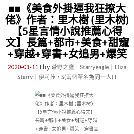
情
大
■■《美食外掛逼我狂撩大
|
佬
佬》作者：里木樹 (里木树)
穿
的
【5星言情小說推薦心得
書
戲
言
文】長篇+都市+美食+甜寵
精
情
+穿越+穿書+女追男+爆笑
妻》
|
作
2020-01-11
by
蒼野之鷹｜Starryeagle｜Eliza
|
校
者：
Starry｜伊莉莎・S(兩個筆名為同一人)
園
|
七
言
夕
情
是
|
大
搞
頭
笑
喵|