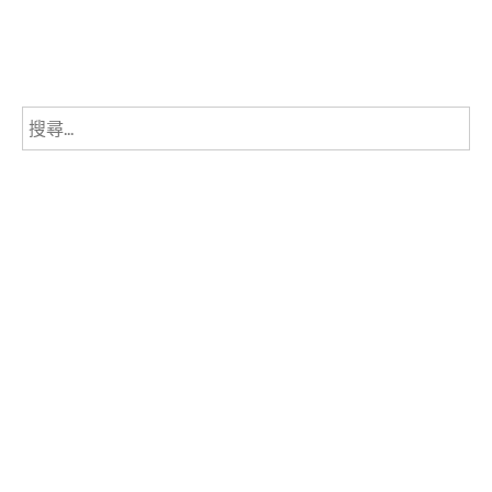
+穿
情"
書
言
情
搜
+二
尋
婚
關
言
鍵
情
字:
+姐
弟
戀|
《養
帝
／