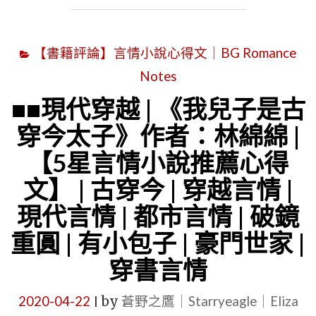
前
有
|
世
劇
《咸
今
情"
【書籍評論】言情小說心得文｜BG Romance
魚
生
穿
Notes
|
進
■■現代穿越 | 《我兒子是古
仙
末
穿今太子》作者：林綿綿 |
俠
世
【5星言情小說推薦心得
修
文
文】 | 古穿今 | 穿越言情 |
真
[穿
|
現代言情 | 都市言情 | 破鏡
書]》
團
作
重圓 | 有小包子 | 豪門世家 |
寵
者：
穿書言情
|
奶
瑪
2020-04-22
by
蒼野之鷹｜Starryeagle｜Eliza
香
|