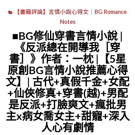
【書籍評論】言情小說心得文｜BG Romance
Notes
■BG修仙穿書言情小說 |
《反派總在開導我［穿
書］》作者：一枕 |【5星
原創BG言情小說推薦心得
文】| 古代+真假千金+女配
+仙俠修真+穿書(越)+男配
是反派+打臉爽文+瘋批男
主x病女喬女主+甜寵+深入
人心有劇情