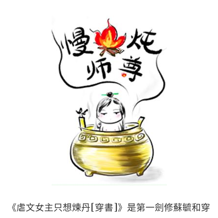
一
枕
|
【5
星
原
創
BG
言
情
小
說
推
《虐文女主只想煉丹[穿書]》是第一劍修蘇毓和穿
薦