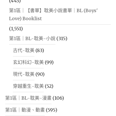
(443)
第1區｜【書單】耽美小說書單｜BL (Boys'
Love) Booklist
(1,551)
第1區｜BL-耽美-小說
(315)
古代-耽美
(83)
玄幻科幻-耽美
(99)
現代-耽美
(90)
穿越重生-耽美
(52)
第1區｜BL-耽美-漫畫
(106)
第1區｜動漫、動畫
(595)