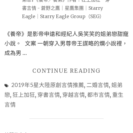
似
瓜
子|
《養帝》是影帝申遠和經紀人吳笑笑的姐弟戀甜寵
【5
小說。 文案 一朝穿入男尊帝王謀略的爛小說裡，
星
成為男 …
言
情
"【5
CONTINUE READING
推
星
薦
2019年5星大陸原創言情推薦
,
二婚言情
,
姐弟
言
心
戀
,
狂上加狂
,
穿書言情
,
穿越言情
,
都市言情
,
重生
情
得
言情
推
文】
薦
古
心
代