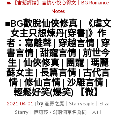
【書籍評論】言情小說心得文｜BG Romance
小
說
Notes
|
■BG歡脫仙俠修真 | 《虐文
《反
女主只想煉丹[穿書]》作
派
者：寫離聲 | 穿越言情 | 穿
總
書言情 | 甜寵言情 | 前世今
在
生 | 仙俠修真 | 團寵 | 瑪麗
開
導
蘇女主 | 長篇言情 | 古代言
我
情 | 修仙言情 | 沙雕言情 |
［穿
輕鬆好笑(爆笑) 【微】
書］》
作
2021-04-01
by
蒼野之鷹｜Starryeagle｜Eliza
|
者：
Starry｜伊莉莎・S(兩個筆名為同一人)
|