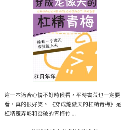
情
田
天
|
言
行
破
情"
有
鏡
道
重
|
圓
【5
|
星
有
言
小
情
包
小
子
這一本適合心情不好時候看，平時書荒也一定要
說
|
看，真的很好笑。 《穿成龍傲天的杠精青梅》是
推
豪
杠精楚弄影和雲破的青梅竹 …
薦
門
心