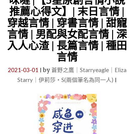
主
真
推薦心得文】| 末日言情 |
只
+穿
穿越言情 | 穿書言情 | 甜寵
想
書
煉
言情 | 男配與女配言情 | 深
(越)+男
丹
配
入人心渣 | 長篇言情 | 種田
[穿
是
言情
書]》
反
作
2021-03-01
by
蒼野之鷹｜Starryeagle｜Eliza
派
|
者：
+打
Starry｜伊莉莎・S(兩個筆名為同一人)
|
寫
臉
離
爽
聲
文
|
+瘋
穿
批