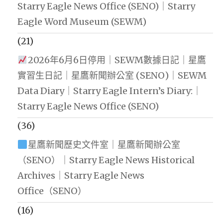
Starry Eagle News Office (SENO)｜Starry
Eagle Word Museum (SEWM)
(21)
2026年6月6日停用｜SEWM數據日記｜星鷹
實習生日記｜星鷹新聞辦公室 (SENO)｜SEWM
Data Diary｜Starry Eagle Intern’s Diary:｜
Starry Eagle News Office (SENO)
(36)
星鷹新聞歷史文件室｜星鷹新聞辦公室
（SENO）｜Starry Eagle News Historical
Archives｜Starry Eagle News
Office（SENO）
(16)