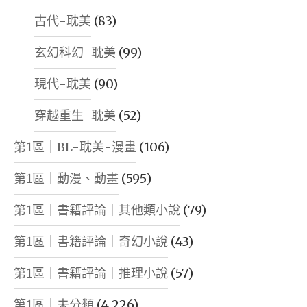
創
YOUTUBE
古代-耽美
(83)
業
營"
玄幻科幻-耽美
(99)
優
勢
現代-耽美
(90)
|
穿越重生-耽美
(52)
如
何
第1區｜BL-耽美-漫畫
(106)
募
第1區｜動漫、動畫
(595)
集
創
第1區｜書籍評論｜其他類小說
(79)
業
第1區｜書籍評論｜奇幻小說
(43)
資
第1區｜書籍評論｜推理小說
(57)
金
|
第1區｜未分類
(4,226)