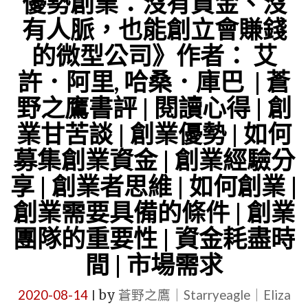
優勢創業：沒有資金、沒
訂
有人脈，也能創立會賺錢
閱
的微型公司》作者： 艾
飆
許．阿里, 哈桑．庫巴 | 蒼
升、
野之鷹書評 | 閱讀心得 | 創
引
爆
業甘苦談 | 創業優勢 | 如何
商
募集創業資金 | 創業經驗分
機
享 | 創業者思維 | 如何創業 |
的
創業需要具備的條件 | 創業
圈
團隊的重要性 | 資金耗盡時
粉
法
間 | 市場需求
則：
2020-08-14
by
蒼野之鷹｜Starryeagle｜Eliza
|
流