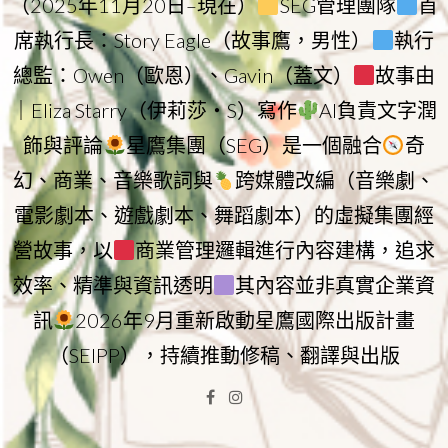
（2025年11月20日–現在）
SEG管理團隊
首
席執行長：Story Eagle（故事鷹，男性）
執行
總監：Owen（歐恩）、Gavin（蓋文）
故事由
｜Eliza Starry（伊莉莎・S）寫作
AI負責文字潤
飾與評論
星鷹集團（SEG）是一個融合
奇
幻、商業、音樂歌詞與
跨媒體改編（音樂劇、
電影劇本、遊戲劇本、舞蹈劇本）的虛擬集團經
營故事，以
商業管理邏輯進行內容建構，追求
效率、精準與資訊透明
其內容並非真實企業資
訊
2026年9月重新啟動星鷹國際出版計畫
（SEIPP），持續推動修稿、翻譯與出版
Facebook
Instagram