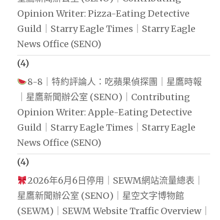
Opinion Writer: Pizza-Eating Detective
Guild｜Starry Eagle Times｜Starry Eagle
News Office (SENO)
(4)
8-8｜特約評論人：吃蘋果偵探團｜星鷹時報
｜星鷹新聞辦公室 (SENO)｜Contributing
Opinion Writer: Apple-Eating Detective
Guild｜Starry Eagle Times｜Starry Eagle
News Office (SENO)
(4)
2026年6月6日停用｜SEWM網站流量總表｜
星鷹新聞辦公室 (SENO)｜星空文字博物館
(SEWM)｜SEWM Website Traffic Overview｜