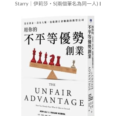
Starry｜伊莉莎・S(兩個筆名為同一人)
|
量
世
代，
競
爭
力
來
自
圈
粉
力》
作
者：
大