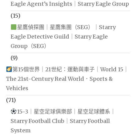
Eagle Agent’s Insights｜Starry Eagle Group
(15)
星鷹偵探團｜星鷹集團（SEG）｜Starry
Eagle Detective Guild｜Starry Eagle
Group（SEG）
(9)
第15個世界｜21世紀：運動與車子｜World 15｜
The 21st-Century Real World．Sports &
Vehicles
(71)
15-3｜星空足球俱樂部｜星空足球體系｜
Starry Football Club｜Starry Football
System