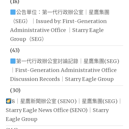
(18)
公告單位：第一代行政辦公室｜星鷹集團
（SEG）｜Issued by: First-Generation
Administrative Office ｜Starry Eagle
Group（SEG）
(43)
第一代行政辦公室討論記錄｜星鷹集團(SEG)
｜First-Generation Administrative Office
Discussion Records｜Starry Eagle Group
(30)
8｜星鷹新聞辦公室 (SENO)｜星鷹集團(SEG)｜
Starry Eagle News Office (SENO)｜Starry
Eagle Group