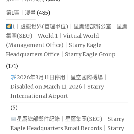
創
第1區｜漫畫
(485)
業
經
1｜虛擬世界(管理單位)｜星鷹總部辦公室｜星鷹
驗
集團(SEG)｜World 1｜Virtual World
分
(Management Office)｜Starry Eagle
享
Headquarters Office｜Starry Eagle Group
|
(171)
創
2026年3月11日停用｜星空國際機場｜
業
Disabled on March 11, 2026｜Starry
者
International Airport
思
(5)
維
星鷹總部郵件紀錄｜星鷹集團(SEG)｜Starry
|
Eagle Headquarters Email Records｜Starry
如