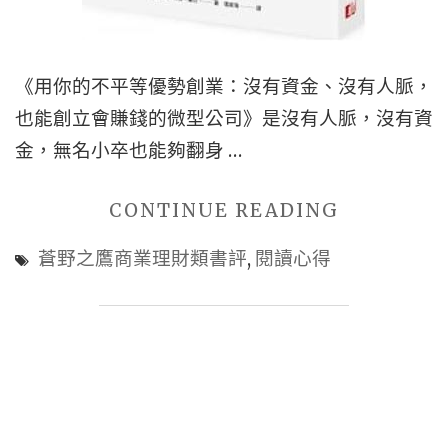
衛．
梅
爾
《用你的不平等優勢創業：沒有資金、沒有人脈，
曼．
也能創立會賺錢的微型公司》是沒有人脈，沒有資
史
金，無名小卒也能夠翻身 …
考
"創
CONTINUE READING
特，
業
玲
蒼野之鷹商業理財類書評
,
閱讀心得
經
子．
驗
史
|
考
《用
特
你
|
的
蒼