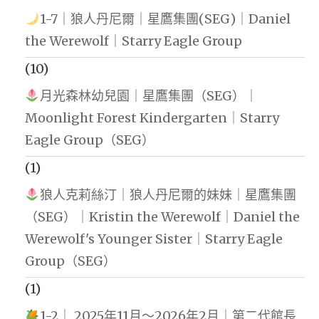
創
1-7｜狼人丹尼爾｜星鷹集團(SEG)｜Daniel
業
the Werewolf｜Starry Eagle Group
團
(10)
隊
月光森林幼兒園｜星鷹集團（SEG）｜
的
Moonlight Forest Kindergarten｜Starry
重
Eagle Group（SEG）
要
(1)
性
狼人克莉絲汀｜狼人丹尼爾的妹妹｜星鷹集團
|
（SEG）｜Kristin the Werewolf｜Daniel the
資
Werewolf's Younger Sister｜Starry Eagle
金
Group（SEG）
耗
盡
(1)
時
1-2｜ 2025年11月～2026年2月｜第二代館長