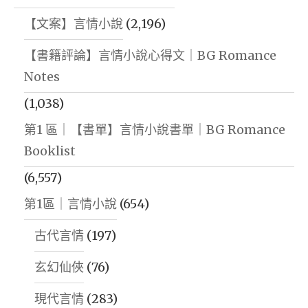
者：
|
【文案】言情小說
(2,196)
艾
廣
【書籍評論】言情小說心得文｜BG Romance
許．
告
Notes
阿
行
里,
銷
(1,038)
哈
|
第1 區｜【書單】言情小說書單｜BG Romance
桑．
粉
Booklist
庫
絲
(6,557)
巴
文
第1區｜言情小說
(654)
|
化
蒼
|
古代言情
(197)
野
粉
玄幻仙俠
(76)
之
絲
鷹
現代言情
(283)
圈