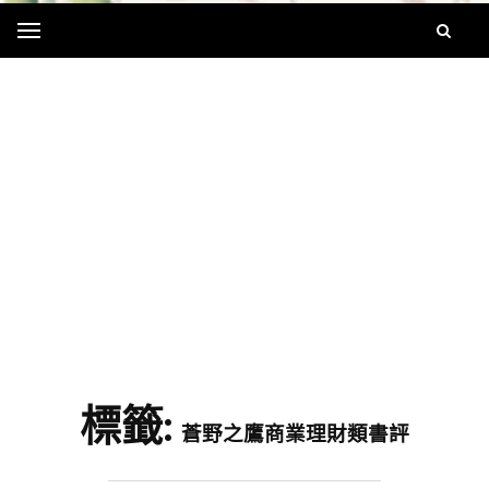
Menu
字
標籤:
蒼野之鷹商業理財類書評