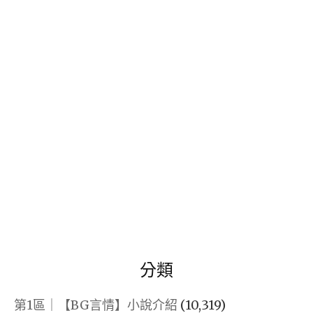
關
脈，
得
鍵
也
|
字:
能
自
創
媒
立
體
會
經
賺
營
錢
|
的
如
微
何
型
經
公
營
分類
司》
粉
作
絲
第1區｜【BG言情】小說介紹
(10,319)