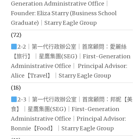
Generation Administrative Office｜
Founder: Eliza Starry (Business School
Graduate)｜Starry Eagle Group
(72)
2-2｜第一代行政辦公室｜首席顧問：愛麗絲
【旅行】｜星鷹集團(SEG)｜First-Generation
Administrative Office｜ Principal Advisor:
Alice【Travel】｜Starry Eagle Group
(18)
2-3｜第一代行政辦公室｜首席顧問：邦妮【美
食】｜星鷹集團(SEG)｜First-Generation
Administrative Office｜Principal Advisor:
Bonnie【Food】｜Starry Eagle Group