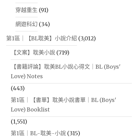
書
|
穿越重生
(91)
評
部
網遊科幻
(34)
|
落
閱
格
第1區｜【BL耽美】小說介紹
(3,012)
讀
經
【文案】耽美小說
(719)
心
營
得
|
【書籍評論】耽美BL小說心得文｜BL (Boys'
|
IG
Love) Notes
創
經
(443)
業
營
第1區｜【書單】耽美小說書單｜BL (Boys'
甘
|
Love) Booklist
苦
網
(1,551)
談
紅
第1區｜BL-耽美-小說
(315)
|
|