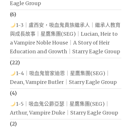
Eagle Group
何
創
(6)
業
1-3｜盧西安，吸血鬼貴族繼承人｜繼承人教育
|
與成長故事｜星鷹集團(SEG)｜Lucian, Heir to
創
a Vampire Noble House｜A Story of Heir
業
Education and Growth｜Starry Eagle Group
需
(22)
要
1-4｜吸血鬼管家迪恩｜星鷹集團(SEG)｜
具
Dean, Vampire Butler｜Starry Eagle Group
備
(4)
的
1-5｜吸血鬼公爵亞瑟｜星鷹集團(SEG)｜
條
Arthur, Vampire Duke｜Starry Eagle Group
件
|
(2)