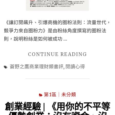
《讓訂閱飆升、引爆商機的圈粉法則：流量世代，
競爭力來自圈粉力》是由粉絲角度撰寫的圈粉法
則，說明粉絲是如何被成功 …
"如
CONTINUE READING
何
蒼野之鷹商業理財類書評
,
閱讀心得
經
營
粉
第1區｜未分類
絲
|
創業經驗 | 《用你的不平等
《讓