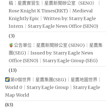
稿：星鷹實習生｜星鷹新聞辦公室（SENO）｜
Rose Knight K Times(RKT)｜Medieval
Knightly Epic｜Written by: Starry Eagle
Intern｜Starry Eagle News Office (SENO)
(3)
公告單位：星鷹新聞辦公室 (SENO)｜星鷹集
團(SEG)｜Issued by: Starry Eagle News
Office (SENO)｜Starry Eagle Group (SEG)
(13)
第0個世界｜星鷹集團(SEG)｜星鷹地圖世界｜
World 0｜Starry Eagle Group｜Starry Eagle
Map World
(83)