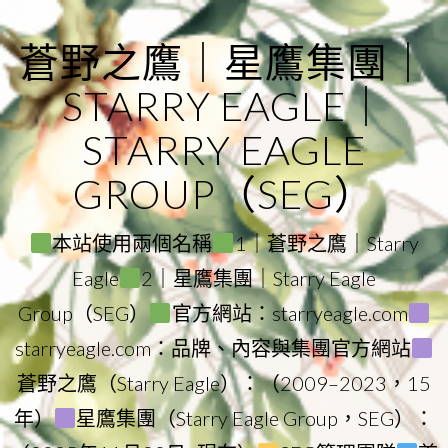
Skip
to
蒼野之鷹｜星鷹集團｜
content
STARRY EAGLE｜
STARRY EAGLE
GROUP（SEG）
本站使用兩個名稱
1｜蒼野之鷹｜Starry
Eagle
2｜星鷹集團｜Starry Eagle
Group（SEG）
官方網站：starryeagle.com
starryeagle.com：品牌、內容與集團官方網站
蒼野之鷹（Starry Eagle）：（2009–2023，15
年）
星鷹集團（Starry Eagle Group，SEG）：