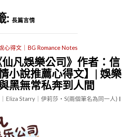
籤:
長篇言情
文｜BG Romance Notes
 《仙凡娛樂公司》作者：信
言情小說推薦心得文】| 娛樂
與黑無常私奔到人間
le｜Eliza Starry｜伊莉莎・S(兩個筆名為同一人)
|