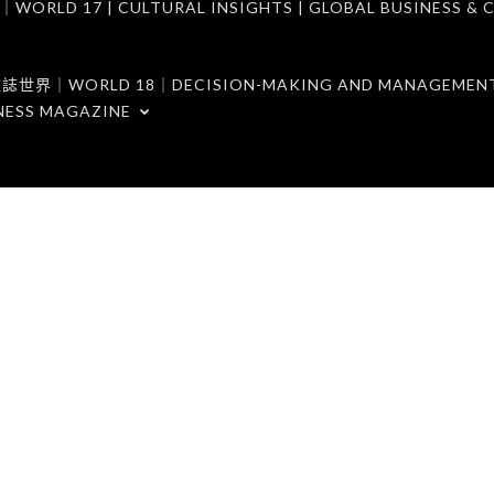
7 | CULTURAL INSIGHTS | GLOBAL BUSINESS & C
ORLD 18｜DECISION-MAKING AND MANAGEMENT 
NESS MAGAZINE