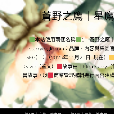
Skip
to
蒼野之鷹｜星鷹集團
content
本站使用兩個名稱
1｜蒼野之鷹｜Sta
starryeagle.com：品牌、內容與集
SEG）：（2025年11月20日–現在）
Gavin（蓋文）
故事由｜Eliza Star
營故事，以
商業管理邏輯進行內容建