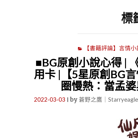
標
【書籍評論】言情小說心得
■BG原創小說心得 |
用卡 |【5星原創BG
圈慢熱：當孟婆
2022-03-03
by
蒼野之鷹｜Starryeag
|