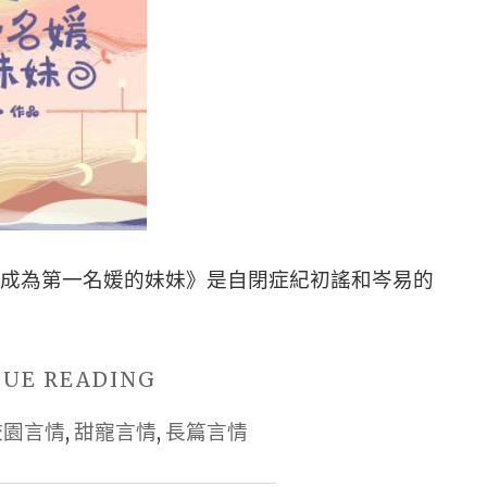
用
卡
|
【5
星
原
創
BG
《成為第一名媛的妹妹》是自閉症紀初謠和岑易的
言
情
小
"■BG
NUE READING
說
原
校園言情
,
甜寵言情
推
,
長篇言情
創
薦
小