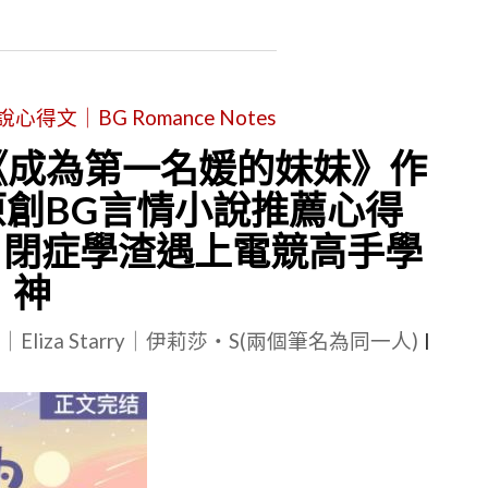
小
說
心
文｜BG Romance Notes
得
|
 《成為第一名媛的妹妹》作
《仙
原創BG言情小說推薦心得
凡
自閉症學渣遇上電競高手學
娛
神
樂
公
le｜Eliza Starry｜伊莉莎・S(兩個筆名為同一人)
|
司》
作
者：
信