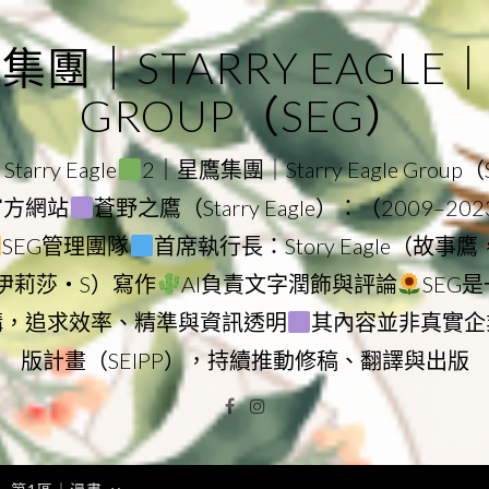
｜STARRY EAGLE｜ST
GROUP（SEG）
rry Eagle
2｜星鷹集團｜Starry Eagle Group
團官方網站
蒼野之鷹（Starry Eagle）：（2009–20
SEG管理團隊
首席執行長：Story Eagle（故事
ry（伊莉莎・S）寫作
AI負責文字潤飾與評論
SEG
構，追求效率、精準與資訊透明
其內容並非真實企
版計畫（SEIPP），持續推動修稿、翻譯與出版
Facebook
Instagram