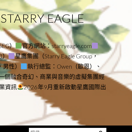
ARRY EAGLE
（SEG）
官方網站：starryeagle.com
23）
星鷹集團（Starry Eagle Group，
鷹，男性）
執行總監：Owen（歐恩）、
是一個融合奇幻、商業與音樂的虛擬集團經
業資訊
2026年9月重新啟動星鷹國際出
搜
Menu