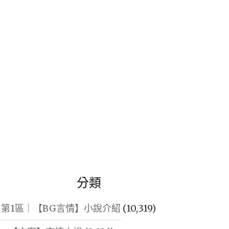
鍵
字:
分類
第1區｜【BG言情】小說介紹
(10,319)