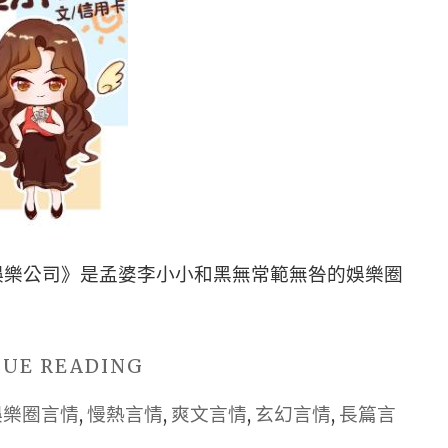
娛樂公司》是孟婆李小小和黑無常範無咎的娛樂圈
"■BG
NUE READING
原
娛樂圈言情
,
慢熱言情
,
爽文言情
,
玄幻言情
,
長篇言
創