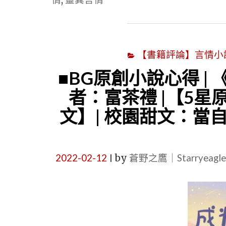
【書籍評論】言情小說心得
■BG原創小說心得 |
者：富茶禮 |【5星
文】| 校園甜文：當
2022-02-12
by
蒼野之鷹｜Starryeag
|