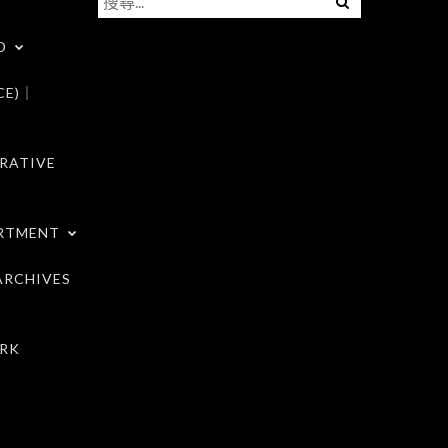
尋
D
關
鍵
CE)｜
字:
RATIVE
RTMENT
RCHIVES
RK