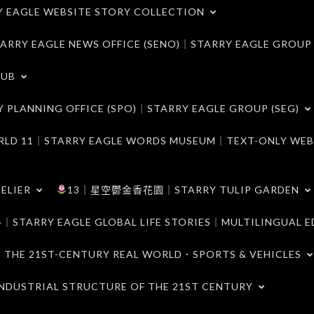
LE WEBSITE STORY COLLECTION
 EAGLE NEWS OFFICE (SENO)｜STARRY EAGLE GROUP
LUB
ANNING OFFICE (SPO)｜STARRY EAGLE GROUP (SEG)
｜STARRY EAGLE WORDS MUSEUM｜TEXT-ONLY WEB
ELIER
13｜星空鬱金香花園｜STARRY TULIP GARDEN
RY EAGLE GLOBAL LIFE STORIES｜MULTILINGUAL E
21ST-CENTURY REAL WORLD．SPORTS & VEHICLES
TRIAL STRUCTURE OF THE 21ST CENTURY