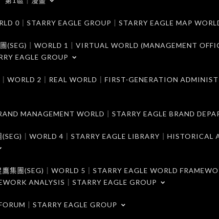
第1區｜漫畫
｜STARRY EAGLE GROUP｜STARRY EAGLE MAP WORL
)｜WORLD 1｜VIRTUAL WORLD (MANAGEMENT OFFI
RRY EAGLE GROUP
D 2｜REAL WORLD｜FIRST-GENERATION ADMINIST
MANAGEMENT WORLD｜STARRY EAGLE BRAND DEPA
ORLD 4｜STARRY EAGLE LIBRARY｜HISTORICAL A
EG)｜WORLD 5｜STARRY EAGLE WORLD FRAMEWO
MEWORK ANALYSIS｜STARRY EAGLE GROUP
ORUM｜STARRY EAGLE GROUP