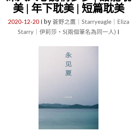
久
美 | 年下耽美 | 短篇耽美
了》
2020-12-20
by
蒼野之鷹｜Starryeagle｜Eliza
|
作
Starry｜伊莉莎・S(兩個筆名為同一人)
|
者：
醬
子
貝 |
【5
星
耽
美
BL
小
說