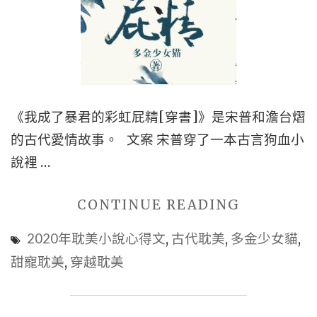
得
文】|
先
婚
後
愛
《我成了暴君的彩虹屁精[穿書]》是宋普和澹台熠
耽
的古代愛情故事。 文案 宋普穿了一本古言狗血小
美
說裡 …
|
"古
CONTINUE READING
婚
言
戀
2020年耽美小說心得文
,
古代耽美
,
多金少女貓
,
穿
耽
甜寵耽美
,
穿越耽美
越
美
|
|