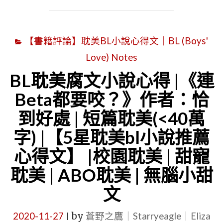
美
心
【書籍評論】耽美BL小說心得文｜BL (Boys'
得
Love) Notes
|
《我
BL耽美腐文小說心得 |《連
在
Beta都要咬？》作者：恰
大
到好處 | 短篇耽美(<40萬
宋
字) |【5星耽美bl小說推薦
賣
心得文】 |校園耽美 | 甜寵
火
鍋
耽美 | ABO耽美 | 無腦小甜
[種
文
田]》
2020-11-27
by
蒼野之鷹｜Starryeagle｜Eliza
作
|