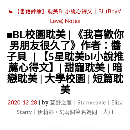
【書籍評論】耽美BL小說心得文｜BL (Boys'
Love) Notes
■BL校園耽美 | 《我喜歡你
男朋友很久了》作者：醬
子貝 | 【5星耽美bl小說推
薦心得文】| 甜寵耽美 | 暗
戀耽美 | 大學校園 | 短篇耽
美
2020-12-28
by
蒼野之鷹｜Starryeagle｜Eliza
|
Starry｜伊莉莎・S(兩個筆名為同一人)
|