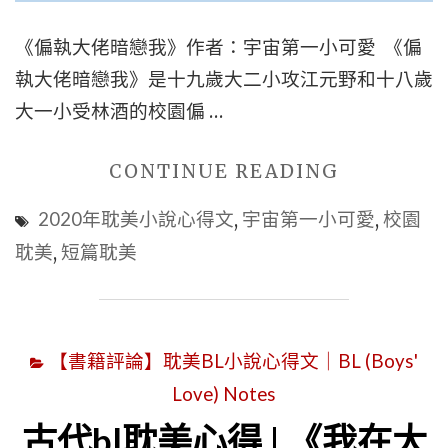
說
推
《偏執大佬暗戀我》作者：宇宙第一小可愛 《偏
薦
執大佬暗戀我》是十九歲大二小攻江元野和十八歲
心
大一小受林酒的校園偏 …
得
文】|
"原
CONTINUE READING
重
創
2020年耽美小說心得文
,
宇宙第一小可愛
,
校園
生
耽
耽美
,
短篇耽美
耽
美
美
BL
|
心
甜
【書籍評論】耽美BL小說心得文｜BL (Boys'
得
寵"
Love) Notes
|
《偏
古代bl耽美心得 | 《我在大