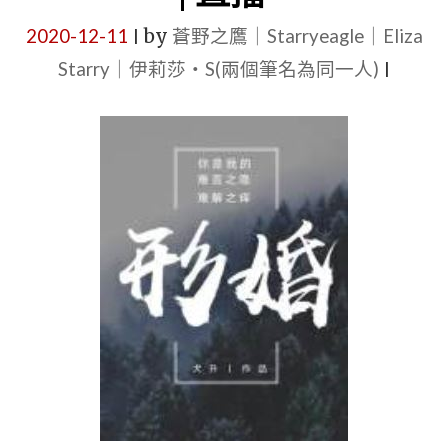
者：
古
2020-12-11
by
蒼野之鷹｜Starryeagle｜Eliza
|
蘇
代
Starry｜伊莉莎・S(兩個筆名為同一人)
|
景
耽
閑
美
|
|
【5
桃
星
花
耽
運
美
大
BL
開
小
|
說
年
推
下
薦
耽