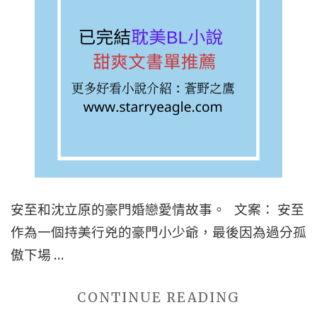
多
金
少
女
貓
|
【5
星
耽
美
安至和沈立原的豪門婚戀愛情故事。 文案： 安至
BL
作為一個持美行兇的豪門小少爺，最後因為過分孤
小
傲下場 …
說
推
"■■
CONTINUE READING