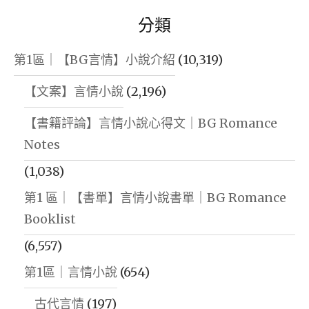
說
撩
分類
推
|
薦
高
第1區｜【BG言情】小說介紹
(10,319)
心
甜
【文案】言情小說
(2,196)
得
|
文】
【書籍評論】言情小說心得文｜BG Romance
長
|
Notes
篇
校
耽
(1,038)
園
美"
第1 區｜【書單】言情小說書單｜BG Romance
耽
Booklist
美
(6,557)
|
第1區｜言情小說
(654)
甜
寵
古代言情
(197)