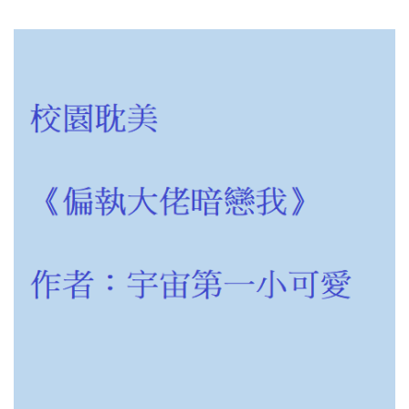
甜
生]》
寵
作
耽
者：
美"
白
鳥
童
子
|
【5
星
耽
美
BL
小