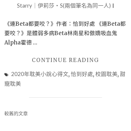
Starry｜伊莉莎・S(兩個筆名為同一人)
者：
|
孟
《連Beta都要咬？》作者：恰到好處 《連Beta都
冬
要咬？》是體弱多病Beta林南星和傲嬌吸血鬼
十
Alpha霍德 …
五
|
"BL
CONTINUE READING
古
耽
代
2020年耽美小說心得文
,
恰到好處
,
校園耽美
,
甜
美
耽
寵耽美
腐
美
文
|
小
穿
文
較舊的文章
說
越
章
心
耽