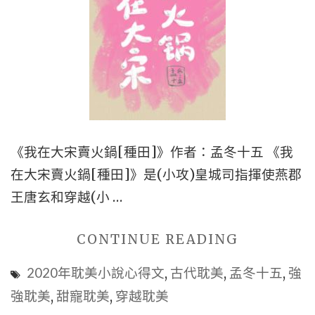
愛
|
校
園
耽
美
|
《我在大宋賣火鍋[種田]》作者：孟冬十五 《我
短
在大宋賣火鍋[種田]》是(小攻)皇城司指揮使燕郡
篇
王唐玄和穿越(小 …
耽
美"
"古
CONTINUE READING
代
2020年耽美小說心得文
,
古代耽美
,
孟冬十五
,
強
BL
強耽美
,
甜寵耽美
,
穿越耽美
耽