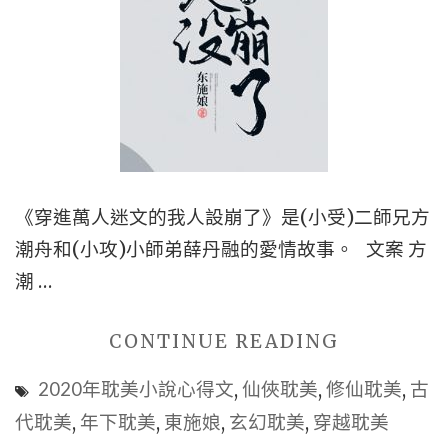
小
說
推
薦
心
得
文】|
《穿進萬人迷文的我人設崩了》是(小受)二師兄方
都
潮舟和(小攻)小師弟薛丹融的愛情故事。 文案 方
市
潮 …
耽
美
"■BL
CONTINUE READING
|
穿
2020年耽美小說心得文
,
仙俠耽美
,
修仙耽美
,
古
重
越
代耽美
,
年下耽美
,
東施娘
,
玄幻耽美
,
穿越耽美
組
耽