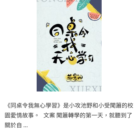
耽
作
美
者：
|
東
年
施
下
娘
耽
|
美
【5
|
星
短
耽
篇
美
耽
BL
《同桌令我無心學習》是小攻池野和小受聞簫的校
美"
小
園愛情故事。 文案 聞簫轉學的第一天，就聽到了
說
關於自 …
推