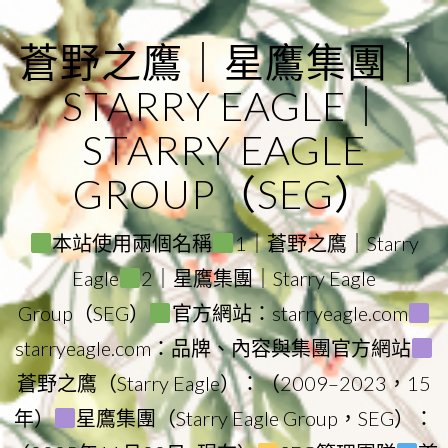
Skip
to
蒼野之鷹｜星鷹集團｜
content
STARRY EAGLE｜
STARRY EAGLE
GROUP（SEG）
本站使用兩個名稱
1｜蒼野之鷹｜Starry
Eagle
2｜星鷹集團｜Starry Eagle
Group（SEG）
官方網站：starryeagle.com
starryeagle.com：品牌、內容與集團官方網站
蒼野之鷹（Starry Eagle）：（2009–2023，15
年）
星鷹集團（Starry Eagle Group，SEG）：