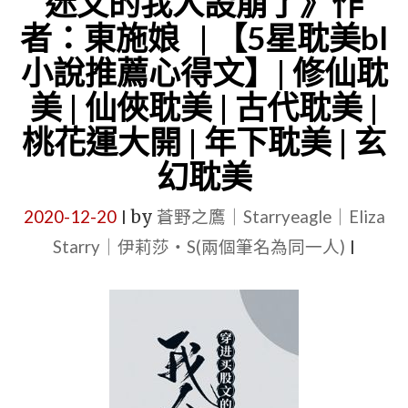
迷文的我人設崩了》作
大
《永
者：東施娘 | 【5星耽美bl
學
見
小說推薦心得文】| 修仙耽
校
夏》
美 | 仙俠耽美 | 古代耽美 |
園
作
|
者：
桃花運大開 | 年下耽美 | 玄
短
魚
幻耽美
篇
不
2020-12-20
by
蒼野之鷹｜Starryeagle｜Eliza
耽
知
|
美"
Starry｜伊莉莎・S(兩個筆名為同一人)
|
|
【5
星
耽
美
BL