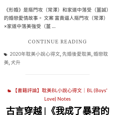
心
美
《形婚》是摳門攻（常澤）和家道中落受（薑誠）
得
|
的婚戀愛情故事。 文案 富貴逼人摳門攻（常澤）
文】|
玄
×家道中落美強受（薑 …
相
幻
互
耽
"■BL
CONTINUE READING
救
美"
現
贖
2020年耽美小說心得文
,
先婚後愛耽美
,
婚戀耽
代
|
美
,
犬升
婚
甜
戀
寵
|
耽
【書籍評論】耽美BL小說心得文｜BL (Boys'
《形
美
Love) Notes
婚》
|
作
古言穿越 |《我成了暴君的
長