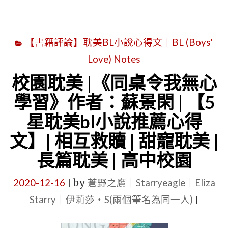
家
美
庭
|
|
【書籍評論】耽美BL小說心得文｜BL (Boys'
《穿
深
Love) Notes
進
入
萬
校園耽美 |《同桌令我無心
人
人
學習》作者：蘇景閑 | 【5
心
迷
星耽美bl小說推薦心得
劇
文
文】| 相互救贖 | 甜寵耽美 |
情
的
多
長篇耽美 | 高中校園
我
多
人
2020-12-16
by
蒼野之鷹｜Starryeagle｜Eliza
|
|
設
Starry｜伊莉莎・S(兩個筆名為同一人)
|
甜
崩
寵
了》