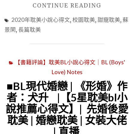
"校
CONTINUE READING
薦
園
心
2020年耽美小說心得文
,
校園耽美
,
甜寵耽美
,
蘇
耽
得
景閑
,
長篇耽美
美
文】|
|
修
《同
仙
【書籍評論】耽美BL小說心得文｜BL (Boys'
桌
耽
Love) Notes
令
美
我
|
■BL現代婚戀 | 《形婚》作
無
仙
者：犬升 |【5星耽美bl小
心
俠
說推薦心得文】| 先婚後愛
學
耽
耽美 | 婚戀耽美 | 女裝大佬
習》
美
| 直播
作
|