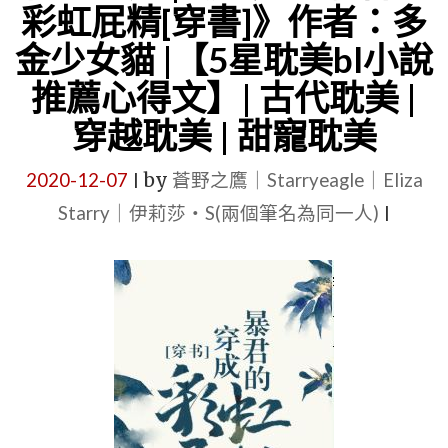
者：
彩虹屁精[穿書]》作者：多
篇
犬
金少女貓 |【5星耽美bl小說
耽
升
美
推薦心得文】| 古代耽美 |
|
|
穿越耽美 | 甜寵耽美
【5
高
星
中
2020-12-07
by
蒼野之鷹｜Starryeagle｜Eliza
|
耽
校
Starry｜伊莉莎・S(兩個筆名為同一人)
|
美
園"
BL
小
說
推
薦
心