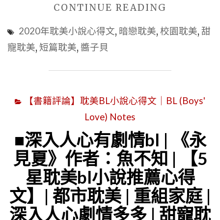
"■BL
CONTINUE READING
校
2020年耽美小說心得文
,
暗戀耽美
,
校園耽美
,
甜
園
寵耽美
,
短篇耽美
,
醬子貝
耽
美
|
【書籍評論】耽美BL小說心得文｜BL (Boys'
《我
Love) Notes
喜
歡
■深入人心有劇情bl | 《永
你
見夏》作者：魚不知 | 【5
男
星耽美bl小說推薦心得
朋
文】| 都市耽美 | 重組家庭 |
友
深入人心劇情多多 | 甜寵耽
很