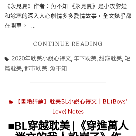
推
《永見夏》作者：魚不知 《永見夏》是小攻黎楚
薦
和餘寒的深入人心劇情多多愛情故事，全文幾乎都
心
在開車。 …
得
文】| 甜
"■
CONTINUE READING
寵
深
2020年耽美小說心得文
,
年下耽美
,
甜寵耽美
,
短
耽
入
篇耽美
,
都市耽美
,
魚不知
美
人
|
心
暗
有
【書籍評論】耽美BL小說心得文｜BL (Boys'
戀
劇
耽
Love) Notes
情
美
BL
■BL穿越耽美 |《穿進萬人
|
|