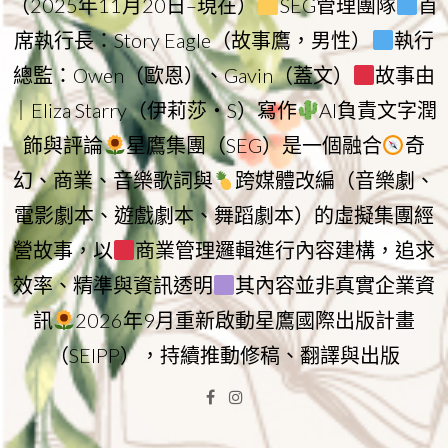
（2025年11月20日–現在）
SEG管理團隊
首
席執行長：Story Eagle（故事鷹，男性）
執行
總監：Owen（歐恩）、Gavin（蓋文）
故事由
｜Eliza Starry（伊莉莎・S）寫作
AI負責文字潤
飾與評論
星鷹集團（SEG）是一個融合
奇
幻、商業、音樂歌詞與
跨媒體改編（音樂劇、
電影劇本、遊戲劇本、舞蹈劇本）的虛擬集團經
營故事，以
商業管理邏輯進行內容建構，追求
效率、精準與資訊透明
其內容並非真實企業資
訊
2026年9月重新啟動星鷹國際出版計畫
（SEIPP），持續推動修稿、翻譯與出版
Facebook
Instagram