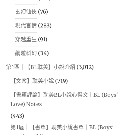
耽
玄幻仙俠
(76)
美
|
現代言情
(283)
ABO
穿越重生
(91)
耽
美
網遊科幻
(34)
|
第1區｜【BL耽美】小說介紹
(3,012)
無
【文案】耽美小說
(719)
腦
小
【書籍評論】耽美BL小說心得文｜BL (Boys'
甜
Love) Notes
文"
(443)
第1區｜【書單】耽美小說書單｜BL (Boys'