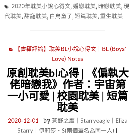
薦
現
2020年耽美小說心得文
,
婚戀耽美
,
暗戀耽美
,
現
心
代
代耽美
,
甜寵耽美
,
白鳥童子
,
短篇耽美
,
重生耽美
得
耽
文】|
美
古
|
代
【書籍評論】耽美BL小說心得文｜BL (Boys'
《反
耽
Love) Notes
派
美
的
原創耽美bl心得 | 《偏執大
|
豪
佬暗戀我》作者：宇宙第
穿
門
一小可愛 | 校園耽美 | 短篇
越
金
耽美
耽
*
美
雀
2020-12-01
by
蒼野之鷹｜Starryeagle｜Eliza
|
|
[重
Starry｜伊莉莎・S(兩個筆名為同一人)
|