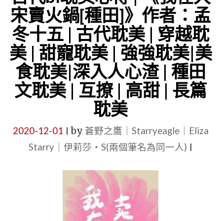
執
宋賣火鍋[種田]》作者：孟
大
冬十五 | 古代耽美 | 穿越耽
佬
美 | 甜寵耽美 | 強強耽美|美
暗
食耽美|深入人心渣 | 種田
戀
我》
文耽美 | 互撩 | 高甜 | 長篇
作
耽美
者：
2020-12-01
by
蒼野之鷹｜Starryeagle｜Eliza
宇
|
Starry｜伊莉莎・S(兩個筆名為同一人)
宙
|
第
一
小
可