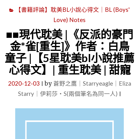
《我
女
【書籍評論】耽美BL小說心得文｜BL (Boys'
成
裝
Love) Notes
了
大
暴
佬
■■現代耽美 |《反派的豪門
君
|
金*雀[重生]》作者：白鳥
的
直
童子 |【5星耽美bl小說推薦
彩
播 "
心得文】| 重生耽美 | 甜寵
虹
屁
2020-12-03
by
蒼野之鷹｜Starryeagle｜Eliza
|
精
Starry｜伊莉莎・S(兩個筆名為同一人)
|
[穿
書]》
作
者：