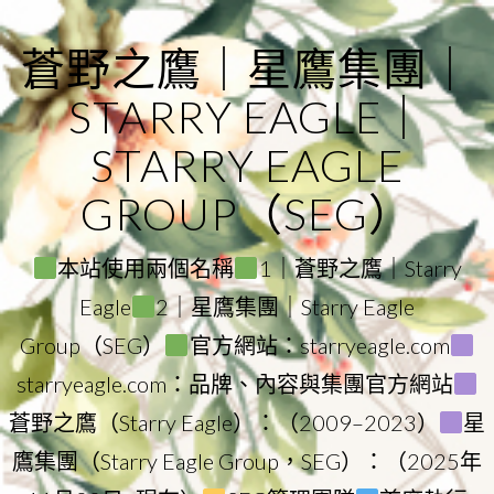
Skip
to
蒼野之鷹｜星鷹集團｜
content
STARRY EAGLE｜
STARRY EAGLE
GROUP（SEG）
本站使用兩個名稱
1｜蒼野之鷹｜Starry
Eagle
2｜星鷹集團｜Starry Eagle
Group（SEG）
官方網站：starryeagle.com
starryeagle.com：品牌、內容與集團官方網站
蒼野之鷹（Starry Eagle）：（2009–2023）
星
鷹集團（Starry Eagle Group，SEG）：（2025年