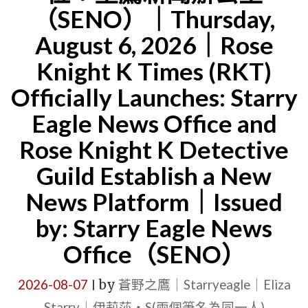
（SENO）｜Thursday,
August 6, 2026｜Rose
Knight K Times (RKT)
Officially Launches: Starry
Eagle News Office and
Rose Knight K Detective
Guild Establish a New
News Platform｜Issued
by: Starry Eagle News
Office（SENO）
2026-08-07
by
蒼野之鷹｜Starryeagle｜Eliza
|
Starry｜伊莉莎・S(兩個筆名為同一人)