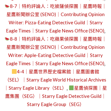
A
信》
8-7｜特約評論人：吃披薩偵探團｜星鷹時報｜
CALL
作
星鷹新聞辦公室 (SENO)｜Contributing Opinion
FROM
者
Writer: Pizza-Eating Detective Guild｜Starry
THE
｜
Eagle Times｜Starry Eagle News Office (SENO)
,
PET
朵
8-8｜特約評論人：吃蘋果偵探團｜星鷹時報｜
GROOME
莉
星鷹新聞辦公室 (SENO)｜Contributing Opinion
｜
絲・
Writer: Apple-Eating Detective Guild｜Starry
ISSUED
羅
Eagle Times｜Starry Eagle News Office (SENO)
,
BY:
斯
4-4｜星鷹世界歷史檔案館｜星鷹圖書館
STARRY
的
（SEL）｜Starry Eagle World Historical Archives
EAGLE
情
｜Starry Eagle Library（SEL）
,
星鷹偵探團｜星
COMMUNI
書
鷹集團（SEG）｜Starry Eagle Detective Guild｜
DEPARTM
寫
（SECD）
Starry Eagle Group（SEG）
作