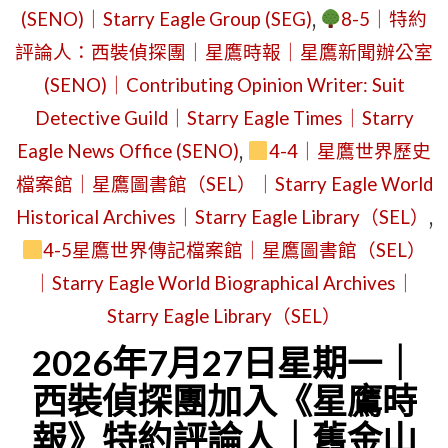
｜
(SENO)｜Starry Eagle Group (SEG)
,
8-5｜特約
星
SERIES
評論人：西裝偵探團｜星鷹時報｜星鷹新聞辦公室
期
ARTICLES
一
(SENO)｜Contributing Opinion Writer: Suit
｜
｜
Detective Guild｜Starry Eagle Times｜Starry
PUBLICA
吃
Eagle News Office (SENO)
,
4-4｜星鷹世界歷史
PERIOD
薯
檔案館｜星鷹圖書館（SEL）｜Starry Eagle World
｜
條、
Historical Archives｜Starry Eagle Library（SEL）
,
TUESDAY,
披
4-5星鷹世界傳記檔案館｜星鷹圖書館（SEL）
MARCH
薩、
｜Starry Eagle World Biographical Archives｜
3,
蘋
Starry Eagle Library（SEL）
2026
果
2026年7月27日星期一｜
–
偵
TUESDAY,
西裝偵探團加入《星鷹時
探
MARCH
報》特約評論人｜舊金山
團