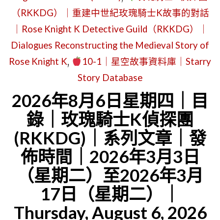
｜
（RKKDG）｜重建中世紀玫瑰騎士K故事的對話
《玫
｜Rose Knight K Detective Guild（RKKDG）｜
瑰
Dialogues Reconstructing the Medieval Story of
騎
Rose Knight K
,
10-1｜星空故事資料庫｜Starry
士
Story Database
K
2026年8月6日星期四｜目
時
錄｜玫瑰騎士K偵探團
報》
(RKKDG)｜系列文章｜發
(RKT)
佈時間｜2026年3月3日
正
式
（星期二）至2026年3月
成
17日（星期二）｜
立：
Thursday, August 6, 2026
星