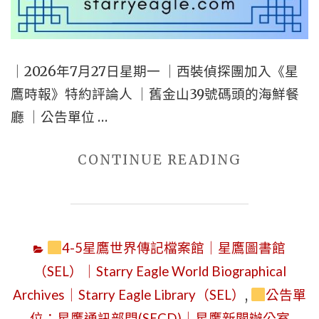
2026
｜
FRIES-
｜2026年7月27日星期一 ｜西裝偵探團加入《星
EATING,
鷹時報》特約評論人 ｜舊金山39號碼頭的海鮮餐
PIZZA-
廳 ｜公告單位 …
EATING,
AND
"2026
CONTINUE READING
APPLE-
年
EATING
7
DETECTI
月
GUILDS
4-5星鷹世界傳記檔案館｜星鷹圖書館
27
BECOME
（SEL）｜Starry Eagle World Biographical
日
CONTRIB
Archives｜Starry Eagle Library（SEL）
,
公告單
星
OPINION
位：星鷹通訊部門(SECD)｜星鷹新聞辦公室
期