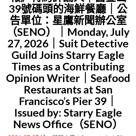
17,
39號碼頭的海鮮餐廳｜公
加
2026"
入
告單位：星鷹新聞辦公室
《星
（SENO）｜Monday, July
鷹
27, 2026｜Suit Detective
時
Guild Joins Starry Eagle
報》
Times as a Contributing
特
約
Opinion Writer｜Seafood
評
Restaurants at San
論
Francisco’s Pier 39｜
人
Issued by: Starry Eagle
｜
News Office（SENO）
公
告