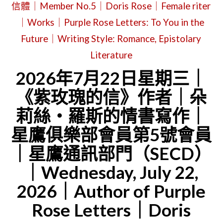
5
信體｜Member No.5｜Doris Rose｜Female riter
位
｜Works｜Purple Rose Letters: To You in the
作
Future｜Writing Style: Romance, Epistolary
家
Literature
介
2026年7月22日星期三｜
紹
《紫玫瑰的信》作者｜朵
｜
莉絲・羅斯的情書寫作｜
我
們
星鷹俱樂部會員第5號會員
的
｜星鷹通訊部門（SECD）
休
｜Wednesday, July 22,
假
2026｜Author of Purple
故
Rose Letters｜Doris
事：