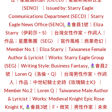
WRITERS
一
（SENO）｜Issued by: Starry Eagle
FOR
｜
Communications Department (SECD)｜Starry
THE
西
Eagle News Office (SENO)
,
會員1號｜Eliza
STARRY
裝
Starry（伊莉莎・S）｜台灣女性作家、作詞人｜
EAGLE
偵
作品：星鷹集團（SEG）｜寫作風格：商業奇幻｜
TIMES
探
Member No.1｜Eliza Starry｜Taiwanese Female
｜
團
Author & Lyricist｜Works: Starry Eagle Group
ISSUED
加
(SEG)｜Writing Style: Business Fantasy
,
會員2
BY:
入
號｜Loren Q（洛倫・Q）｜台灣男性作家、作詞
STARRY
《星
人｜作品：中世紀騎士史詩《玫瑰騎士K》｜
EAGLE
鷹
Member No.2｜Loren Q｜Taiwanese Male Author
NEWS
時
& Lyricist｜Works: Medieval Knight Epic Rose
OFFICE（
報》
Knight K
,
會員3號｜F・微笑｜男性作家｜未來
特