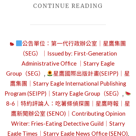
WRITERS
"2026
CONTINUE READING
OF
年
STARRY
7
EAGLE
月
GROUP
公告單位：第一代行政辦公室｜星鷹集團
22
｜
（SEG）｜Issued by: First-Generation
日
OUR
Administrative Office ｜Starry Eagle
星
VACATIO
Group（SEG）
,
星鷹國際出版計畫(SEIPP)｜星
期
STORIES:
三
鷹集團｜Starry Eagle International Publishing
FROM
｜
Program (SEIPP)｜Starry Eagle Group（SEG）
,
A
《紫
8-6｜特約評論人：吃薯條偵探團｜星鷹時報｜星
NORWEGI
玫
鷹新聞辦公室 (SENO)｜Contributing Opinion
WEDDING
瑰
Writer: Fries-Eating Detective Guild｜Starry
TO
的
Eagle Times｜Starry Eagle News Office (SENO)
,