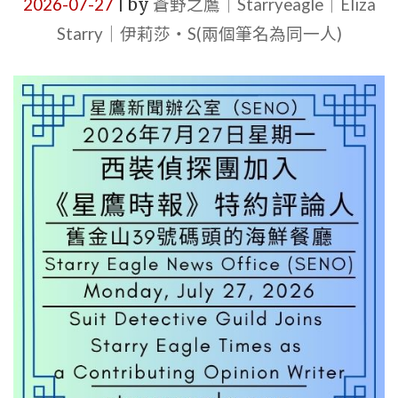
2026-07-27
by
蒼野之鷹｜Starryeagle｜Eliza
|
單
Starry｜伊莉莎・S(兩個筆名為同一人)
位：
星
鷹
新
聞
辦
公
室
（SENO）
｜
MONDAY,
JULY
27,