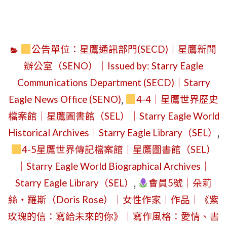
年
｜
7
ISSUED
月
BY:
公告單位：星鷹通訊部門(SECD)｜星鷹新聞
22
STARRY
辦公室（SENO）｜Issued by: Starry Eagle
日
EAGLE
Communications Department (SECD)｜Starry
星
NEWS
Eagle News Office (SENO)
,
4-4｜星鷹世界歷史
期
OFFICE（
三
檔案館｜星鷹圖書館（SEL）｜Starry Eagle World
｜
Historical Archives｜Starry Eagle Library（SEL）
,
星
4-5星鷹世界傳記檔案館｜星鷹圖書館（SEL）
鷹
｜Starry Eagle World Biographical Archives｜
集
Starry Eagle Library（SEL）
,
會員5號｜朵莉
團
絲・羅斯（Doris Rose）｜女性作家｜作品｜《紫
的
玫瑰的信：寫給未來的你》｜寫作風格：愛情、書