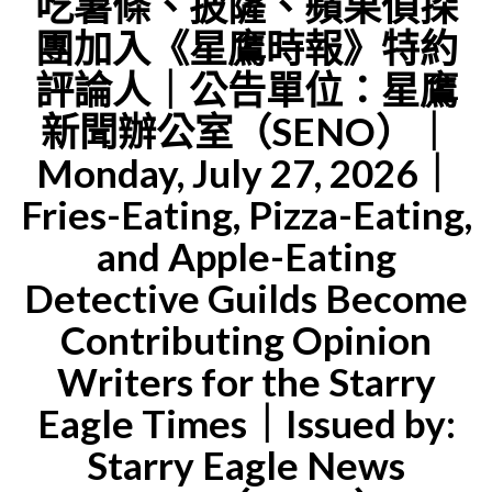
吃薯條、披薩、蘋果偵探
章
K
團加入《星鷹時報》特約
｜
DETECTI
發
評論人｜公告單位：星鷹
GUILD
佈
新聞辦公室（SENO）｜
ESTABLIS
時
Monday, July 27, 2026｜
A
間
NEW
Fries-Eating, Pizza-Eating,
｜
NEWS
and Apple-Eating
2026
PLATFOR
年
Detective Guilds Become
｜
3
Contributing Opinion
ISSUED
月
Writers for the Starry
BY:
3
Eagle Times｜Issued by:
STARRY
日
EAGLE
Starry Eagle News
（星
NEWS