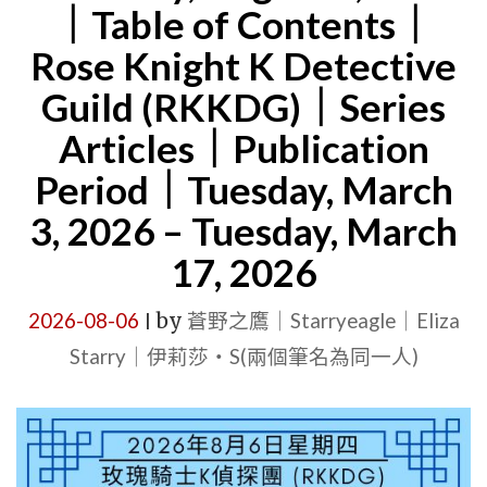
｜Table of Contents｜
鷹
Rose Knight K Detective
新
Guild (RKKDG)｜Series
聞
辦
Articles｜Publication
公
Period｜Tuesday, March
室
3, 2026 – Tuesday, March
與
17, 2026
玫
瑰
2026-08-06
by
蒼野之鷹｜Starryeagle｜Eliza
|
騎
Starry｜伊莉莎・S(兩個筆名為同一人)
士
K
偵
探