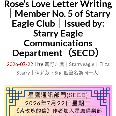
Rose’s Love Letter Writing
從
挪
｜Member No. 5 of Starry
威
Eagle Club｜Issued by:
婚
Starry Eagle
禮
Communications
到
Department（SECD）
寵
物
2026-07-22
by
蒼野之鷹｜Starryeagle｜Eliza
|
店
Starry｜伊莉莎・S(兩個筆名為同一人)
來
電
｜
星
鷹