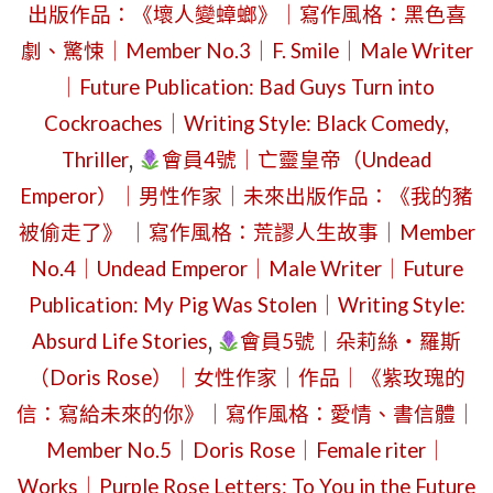
出版作品：《壞人變蟑螂》｜寫作風格：黑色喜
約
劇、驚悚｜Member No.3｜F. Smile｜Male Writer
評
｜Future Publication: Bad Guys Turn into
論
Cockroaches｜Writing Style: Black Comedy,
人
Thriller
,
會員4號｜亡靈皇帝（Undead
｜
Emperor）｜男性作家｜未來出版作品：《我的豬
舊
被偷走了》 ｜寫作風格：荒謬人生故事｜Member
金
No.4｜Undead Emperor｜Male Writer｜Future
山
Publication: My Pig Was Stolen｜Writing Style:
39
Absurd Life Stories
,
會員5號｜朵莉絲・羅斯
號
（Doris Rose）｜女性作家｜作品｜《紫玫瑰的
碼
信：寫給未來的你》｜寫作風格：愛情、書信體｜
頭
Member No.5｜Doris Rose｜Female riter｜
的
Works｜Purple Rose Letters: To You in the Future
海