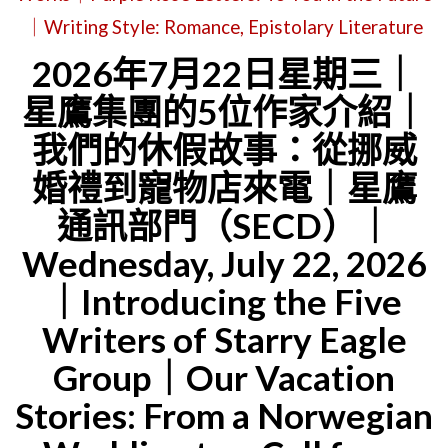
｜Writing Style: Romance, Epistolary Literature
鮮
2026年7月22日星期三｜
餐
廳
星鷹集團的5位作家介紹｜
｜
我們的休假故事：從挪威
公
婚禮到寵物店來電｜星鷹
告
通訊部門（SECD）｜
單
Wednesday, July 22, 2026
位：
星
｜Introducing the Five
鷹
Writers of Starry Eagle
新
Group｜Our Vacation
聞
Stories: From a Norwegian
辦
公