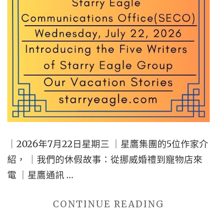
TIMES
AS
A
CONTRIB
OPINION
WRITER
｜
SEAFOOD
RESTAUR
｜2026年7月22日星期三 ｜星鷹集團的5位作家介
AT
紹， ｜我們的休假故事：從挪威婚禮到寵物店來
SAN
電 ｜星鷹通訊 …
FRANCISC
PIER
"2026
CONTINUE READING
39