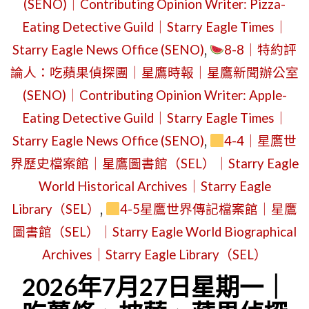
｜
(SENO)｜Contributing Opinion Writer: Pizza-
ROSE
玫
Eating Detective Guild｜Starry Eagle Times｜
KNIGHT
瑰
Starry Eagle News Office (SENO)
,
8-8｜特約評
K
騎
論人：吃蘋果偵探團｜星鷹時報｜星鷹新聞辦公室
TIMES
士
(SENO)｜Contributing Opinion Writer: Apple-
(RKT)
K
Eating Detective Guild｜Starry Eagle Times｜
OFFICIAL
偵
Starry Eagle News Office (SENO)
,
4-4｜星鷹世
LAUNCHE
探
界歷史檔案館｜星鷹圖書館（SEL）｜Starry Eagle
STARRY
團
World Historical Archives｜Starry Eagle
EAGLE
(RKKDG)
Library（SEL）
,
4-5星鷹世界傳記檔案館｜星鷹
NEWS
｜
圖書館（SEL）｜Starry Eagle World Biographical
OFFICE
系
Archives｜Starry Eagle Library（SEL）
AND
列
2026年7月27日星期一｜
ROSE
文
KNIGHT