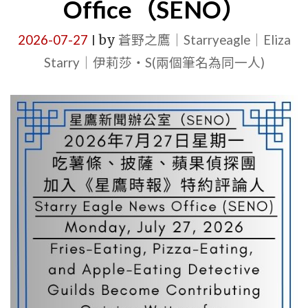
期
Office（SENO）
OFFICE（
二）
2026-07-27
by
蒼野之鷹｜Starryeagle｜Eliza
|
至
Starry｜伊莉莎・S(兩個筆名為同一人)
2026
年
3
月
17
日
（星
期
二）
｜
THURSDA