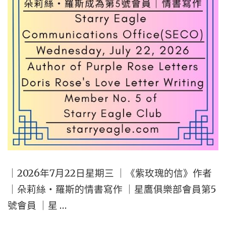
通
訊
部
門
（SECD）
｜
WEDNESD
JULY
22,
2026
｜
｜2026年7月22日星期三 ｜《紫玫瑰的信》作者
INTRODU
｜朵莉絲・羅斯的情書寫作 ｜星鷹俱樂部會員第5
THE
號會員 ｜星 …
FIVE