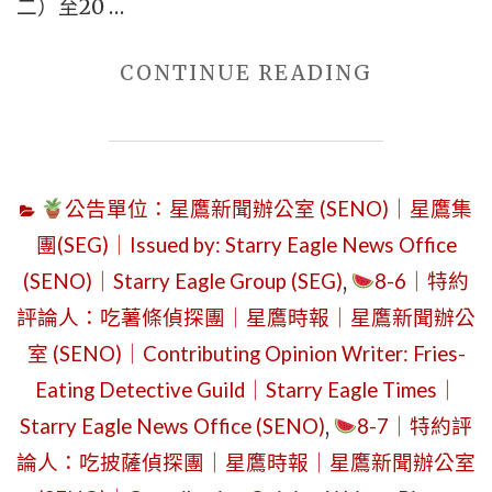
二）至20 …
星
鷹
"2026
CONTINUE READING
新
年
聞
8
辦
月
公
公告單位：星鷹新聞辦公室 (SENO)｜星鷹集
6
室
團(SEG)｜Issued by: Starry Eagle News Office
日
（SENO）
(SENO)｜Starry Eagle Group (SEG)
,
8-6｜特約
星
｜
評論人：吃薯條偵探團｜星鷹時報｜星鷹新聞辦公
期
THURSDA
四
室 (SENO)｜Contributing Opinion Writer: Fries-
AUGUST
｜
Eating Detective Guild｜Starry Eagle Times｜
6,
目
Starry Eagle News Office (SENO)
,
8-7｜特約評
2026
錄
論人：吃披薩偵探團｜星鷹時報｜星鷹新聞辦公室
｜