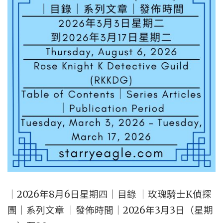
團
合
作
建
立
新
聞
平
台
｜
公
告
｜2026年8月6日星期四｜目錄 ｜玫瑰騎士K偵探
單
團｜系列文章 ｜發佈時間｜2026年3月3日（星期
位：