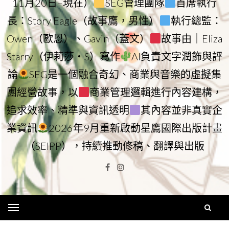
11月20日–現在）
SEG管理團隊
首席執行
長：Story Eagle（故事鷹，男性）
執行總監：
Owen（歐恩）、Gavin（蓋文）
故事由｜Eliza
Starry（伊莉莎・S）寫作
AI負責文字潤飾與評
論
SEG是一個融合奇幻、商業與音樂的虛擬集
團經營故事，以
商業管理邏輯進行內容建構，
追求效率、精準與資訊透明
其內容並非真實企
業資訊
2026年9月重新啟動星鷹國際出版計畫
（SEIPP），持續推動修稿、翻譯與出版
Facebook
Instagram
Menu