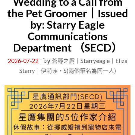
Wedding to a Call from
室
the Pet Groomer｜Issued
（SENO）
by: Starry Eagle
｜
Communications
MONDAY,
Department （SECD）
JULY
27,
2026-07-22
by
蒼野之鷹｜Starryeagle｜Eliza
|
2026
Starry｜伊莉莎・S(兩個筆名為同一人)
｜
SUIT
DETECTI
GUILD
JOINS
STARRY
EAGLE