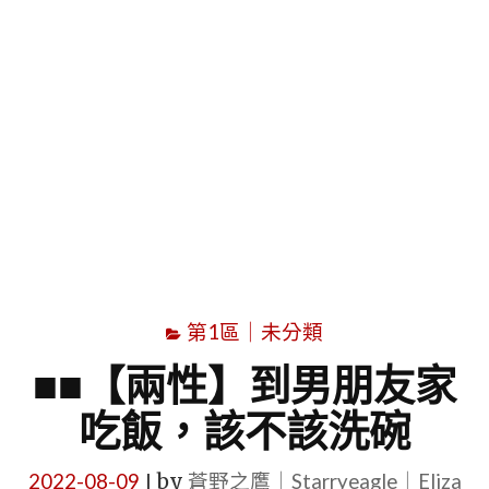
字
第1區｜未分類
■■【兩性】到男朋友家
吃飯，該不該洗碗
2022-08-09
by
蒼野之鷹｜Starryeagle｜Eliza
|