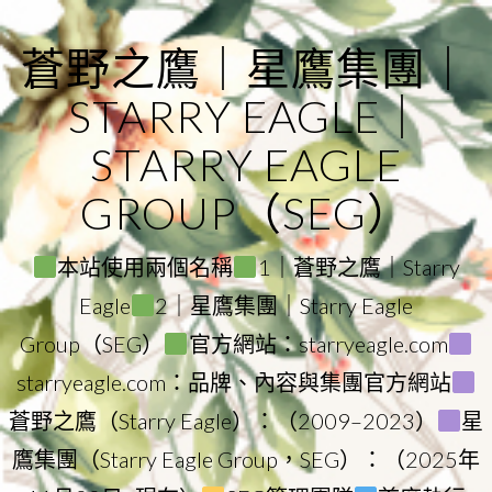
Skip
to
蒼野之鷹｜星鷹集團｜
content
STARRY EAGLE｜
STARRY EAGLE
GROUP（SEG）
本站使用兩個名稱
1｜蒼野之鷹｜Starry
Eagle
2｜星鷹集團｜Starry Eagle
Group（SEG）
官方網站：starryeagle.com
starryeagle.com：品牌、內容與集團官方網站
蒼野之鷹（Starry Eagle）：（2009–2023）
星
鷹集團（Starry Eagle Group，SEG）：（2025年