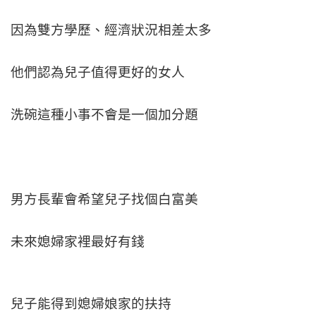
因為雙方學歷、經濟狀況相差太多
他們認為兒子值得更好的女人
洗碗這種小事不會是一個加分題
男方長輩會希望兒子找個白富美
未來媳婦家裡最好有錢
兒子能得到媳婦娘家的扶持