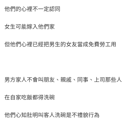
他們的心裡不一定認同
女生可能嫁入他們家
但他們心裡已經把男生的女友當成免費勞工用
男方家人不會叫朋友、親戚、同事、上司那些人
在自家吃飯都得洗碗
他們心知肚明叫客人洗碗是不禮貌行為