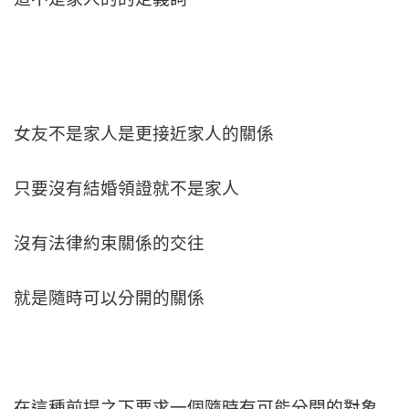
女友不是家人是更接近家人的關係
只要沒有結婚領證就不是家人
沒有法律約束關係的交往
就是隨時可以分開的關係
在這種前提之下要求一個隨時有可能分開的對象