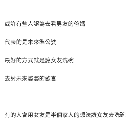
或許有些人認為去看男友的爸媽
代表的是未來準公婆
最好的方式就是讓女友洗碗
去討未來婆婆的歡喜
有的人會用女友是半個家人的想法讓女友去洗碗