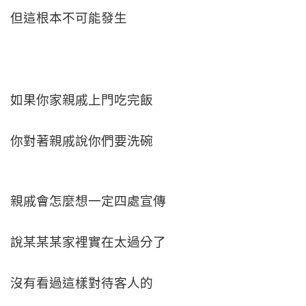
但這根本不可能發生
如果你家親戚上門吃完飯
你對著親戚說你們要洗碗
親戚會怎麼想一定四處宣傳
說某某某家裡實在太過分了
沒有看過這樣對待客人的