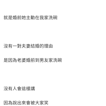
就是婚前她主動在我家洗碗
沒有一對夫妻結婚的理由
是因為老婆婚前到男友家洗碗
沒有人會這樣講
因為說出來會被大家笑