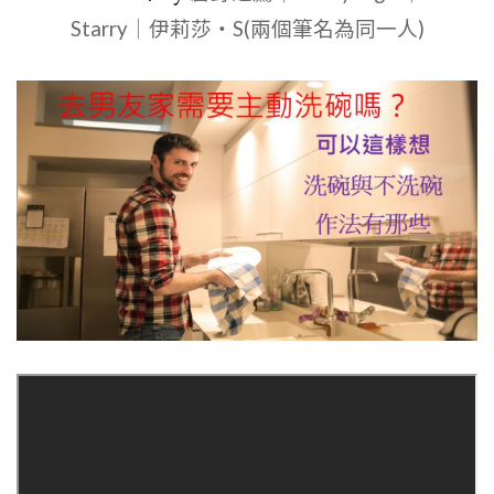
Starry｜伊莉莎・S(兩個筆名為同一人)