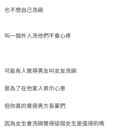
也不想自己洗碗
叫一個外人洗他們不會心疼
可能有人覺得男友叫女友洗碗
是為了在他家人表示心意
但你真的覺得男方長輩們
因為女生會洗碗覺得這個女生是值得的嗎