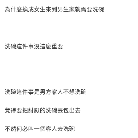
為什麼換成女生來到男生家就需要洗碗
洗碗這件事沒這麼重要
洗碗這件事是男方家人不想洗碗
覺得要把討厭的洗碗丟包出去
不然何必叫一個客人去洗碗