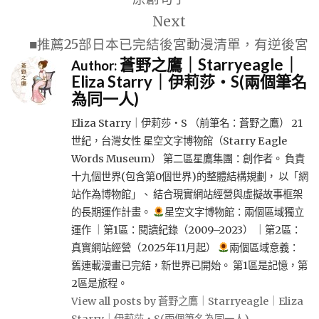
覽
Next
■推薦25部日本已完結後宮動漫清單，有逆後宮
蒼野之鷹｜Starryeagle｜
Author:
Eliza Starry｜伊莉莎・S(兩個筆名
為同一人)
Eliza Starry｜伊莉莎・S （前筆名：蒼野之鷹） 21
世紀，台灣女性 星空文字博物館（Starry Eagle
Words Museum） 第二區星鷹集團：創作者。 負責
十九個世界(包含第0個世界)的整體結構規劃， 以「網
站作為博物館」、 結合現實網站經營與虛擬故事框架
的長期運作計畫。
星空文字博物館：兩個區域獨立
運作 ｜第1區：閱讀紀錄（2009–2023） ｜第2區：
真實網站經營（2025年11月起）
兩個區域意義：
舊連載漫畫已完結，新世界已開始。 第1區是記憶，第
2區是旅程。
View all posts by 蒼野之鷹｜Starryeagle｜Eliza