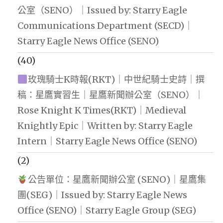
公室（SENO）｜Issued by: Starry Eagle
Communications Department (SECD)｜
Starry Eagle News Office (SENO)
(40)
玫瑰騎士K時報(RKT)｜中世紀騎士史詩｜撰
稿：星鷹實習生｜星鷹新聞辦公室（SENO）｜
Rose Knight K Times(RKT)｜Medieval
Knightly Epic｜Written by: Starry Eagle
Intern｜Starry Eagle News Office (SENO)
(2)
公告單位：星鷹新聞辦公室 (SENO)｜星鷹集
團(SEG)｜Issued by: Starry Eagle News
Office (SENO)｜Starry Eagle Group (SEG)