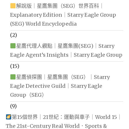
解說版｜星鷹集團（SEG）世界百科｜
Explanatory Edition｜Starry Eagle Group
(SEG) World Encyclopedia
(2)
星鷹代理人觀點｜星鷹集團(SEG)｜Starry
Eagle Agent’s Insights｜Starry Eagle Group
(15)
星鷹偵探團｜星鷹集團（SEG）｜Starry
Eagle Detective Guild｜Starry Eagle
Group（SEG）
(9)
第15個世界｜21世紀：運動與車子｜World 15｜
The 21st-Century Real World．Sports &