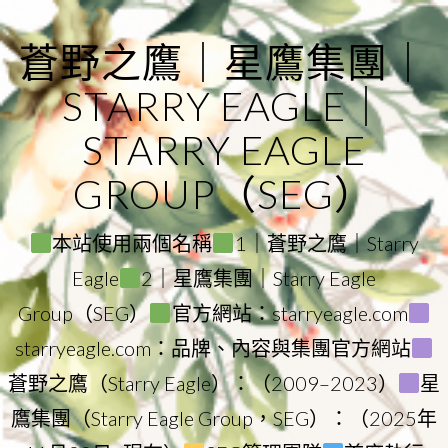
Skip
to
蒼野之鷹｜星鷹集團｜
content
STARRY EAGLE｜
STARRY EAGLE
GROUP（SEG）
本站使用兩個名稱
1｜蒼野之鷹｜Starry
Eagle
2｜星鷹集團｜Starry Eagle
Group（SEG）
官方網站：starryeagle.com
starryeagle.com：品牌、內容與集團官方網站
蒼野之鷹（Starry Eagle）：（2009–2023）
星
鷹集團（Starry Eagle Group，SEG）：（2025年