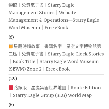
物館｜免費電子書｜Starry Eagle
Management Stories｜Website
Management & Operations—Starry Eagle
Word Museum｜Free eBook
(6)
星鷹時鐘故事｜書籍名字｜星空文字博物館第
二區｜免費電子書｜Starry Eagle Clock Stories
｜Book Title｜Starry Eagle Word Museum
(SEWM) Zone 2｜Free eBook
(29)
路線版｜星鷹集團世界地圖｜Route Edition
｜Starry Eagle Group (SEG) World Map
(6)