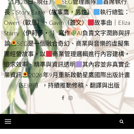
11月20日–現在）
SEG管理團隊
首席執行
長：Story Eagle（故事鷹，男性）
執行總監：
Owen（歐恩）、Gavin（蓋文）
故事由｜Eliza
Starry（伊莉莎・S）寫作
AI負責文字潤飾與評
論
SEG是一個融合奇幻、商業與音樂的虛擬集
團經營故事，以
商業管理邏輯進行內容建構，
追求效率、精準與資訊透明
其內容並非真實企
業資訊
2026年9月重新啟動星鷹國際出版計畫
（SEIPP），持續推動修稿、翻譯與出版
Facebook
Instagram
Menu