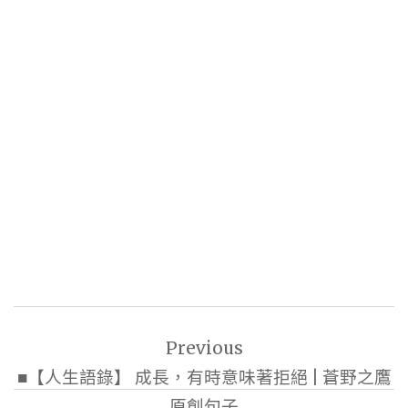
文
Previous
章
■【人生語錄】 成長，有時意味著拒絕 | 蒼野之鷹
導
原創句子