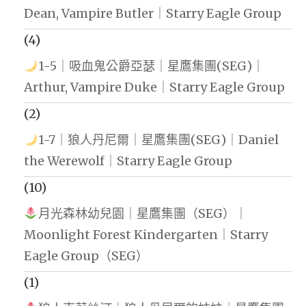
Dean, Vampire Butler｜Starry Eagle Group
(4)
1-5｜吸血鬼公爵亞瑟｜星鷹集團(SEG)｜
Arthur, Vampire Duke｜Starry Eagle Group
(2)
1-7｜狼人丹尼爾｜星鷹集團(SEG)｜Daniel
the Werewolf｜Starry Eagle Group
(10)
月光森林幼兒園｜星鷹集團（SEG）｜
Moonlight Forest Kindergarten｜Starry
Eagle Group（SEG）
(1)