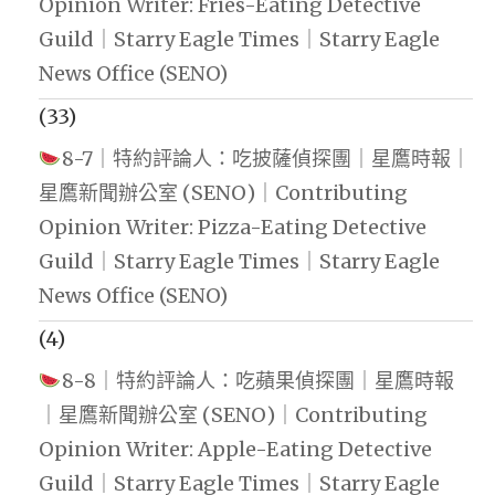
Opinion Writer: Fries-Eating Detective
Guild｜Starry Eagle Times｜Starry Eagle
News Office (SENO)
(33)
8-7｜特約評論人：吃披薩偵探團｜星鷹時報｜
星鷹新聞辦公室 (SENO)｜Contributing
Opinion Writer: Pizza-Eating Detective
Guild｜Starry Eagle Times｜Starry Eagle
News Office (SENO)
(4)
8-8｜特約評論人：吃蘋果偵探團｜星鷹時報
｜星鷹新聞辦公室 (SENO)｜Contributing
Opinion Writer: Apple-Eating Detective
Guild｜Starry Eagle Times｜Starry Eagle