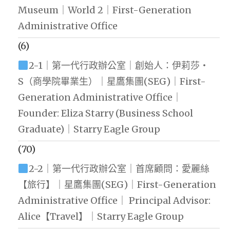
Museum｜World 2｜First-Generation
Administrative Office
(6)
2-1｜第一代行政辦公室｜創始人：伊莉莎・
S（商學院畢業生）｜星鷹集團(SEG)｜First-
Generation Administrative Office｜
Founder: Eliza Starry (Business School
Graduate)｜Starry Eagle Group
(70)
2-2｜第一代行政辦公室｜首席顧問：愛麗絲
【旅行】｜星鷹集團(SEG)｜First-Generation
Administrative Office｜ Principal Advisor:
Alice【Travel】｜Starry Eagle Group