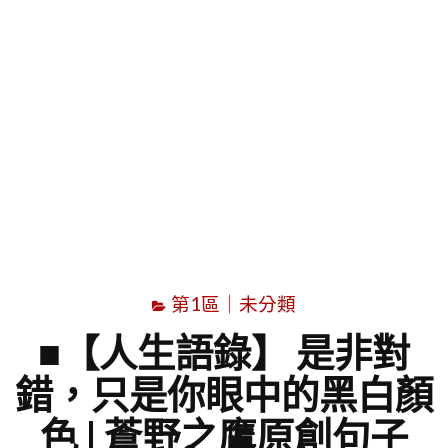
字
第1區｜未分類
■【人生語錄】 是非對
錯，只是你眼中的黑白顏
色 | 蒼野之鷹原創句子