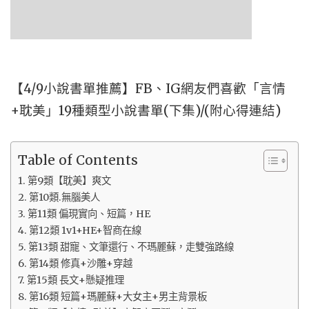
【4/9小說書單推薦】FB、IG網友們喜歡「言情
+耽美」19種類型小說書單(下集)/(附心得連結)
Table of Contents
第9類【耽美】爽文
第10類.無腦美人
第11類 偏現實向、短篇，HE
第12類 1v1+HE+智商在線
第13類 甜寵、文筆還行、不瑪麗蘇，走雙強路線
第14類 修真+沙雕+穿越
第15類 長文+懸疑推理
第16類 短篇+瑪麗蘇+大女主+男主背景板