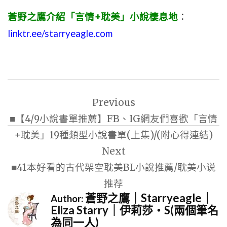
蒼野之鷹介紹「言情+耽美」小說棲息地
：
linktr.ee/starryeagle.com
文
Previous
章
■【4/9小說書單推薦】FB、IG網友們喜歡「言情
導
+耽美」19種類型小說書單(上集)/(附心得連結)
覽
Next
■41本好看的古代架空耽美BL小說推薦/耽美小说
推荐
蒼野之鷹｜Starryeagle｜
Author:
Eliza Starry｜伊莉莎・S(兩個筆名
為同一人)