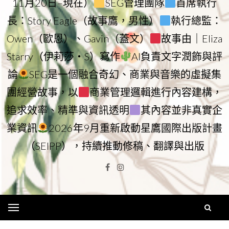
11月20日–現在）
SEG管理團隊
首席執行
長：Story Eagle（故事鷹，男性）
執行總監：
Owen（歐恩）、Gavin（蓋文）
故事由｜Eliza
Starry（伊莉莎・S）寫作
AI負責文字潤飾與評
論
SEG是一個融合奇幻、商業與音樂的虛擬集
團經營故事，以
商業管理邏輯進行內容建構，
追求效率、精準與資訊透明
其內容並非真實企
業資訊
2026年9月重新啟動星鷹國際出版計畫
（SEIPP），持續推動修稿、翻譯與出版
Facebook
Instagram
Menu