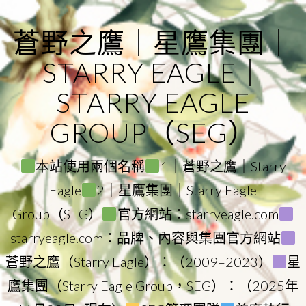
Skip
to
蒼野之鷹｜星鷹集團｜
content
STARRY EAGLE｜
STARRY EAGLE
GROUP（SEG）
本站使用兩個名稱
1｜蒼野之鷹｜Starry
Eagle
2｜星鷹集團｜Starry Eagle
Group（SEG）
官方網站：starryeagle.com
starryeagle.com：品牌、內容與集團官方網站
蒼野之鷹（Starry Eagle）：（2009–2023）
星
鷹集團（Starry Eagle Group，SEG）：（2025年