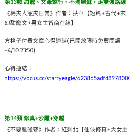
第13類 甜寵、文筆還行、不瑪麗蘇，走雙強路線
《梅夫人寵夫日常》作者：扶華【短篇+古代+玄
幻甜寵文+男女主智商在線】
方格子付費文章心得連結(已開放限時免費閱讀
~4/10 23:50)
心得連結：
https://vocus.cc/starryeagle/623865adfd8978000
第14類 修真+沙雕+穿越
《不要亂碰瓷》作者：紅刺北【仙俠修真+大女主