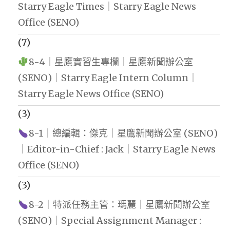
Starry Eagle Times｜Starry Eagle News
Office (SENO)
(7)
8-4｜星鷹實習生專欄｜星鷹新聞辦公室
(SENO)｜Starry Eagle Intern Column｜
Starry Eagle News Office (SENO)
(3)
8-1｜總編輯：傑克｜星鷹新聞辦公室 (SENO)
｜Editor-in-Chief : Jack｜Starry Eagle News
Office (SENO)
(3)
8-2｜特派任務主管：瑪麗｜星鷹新聞辦公室
(SENO)｜Special Assignment Manager :