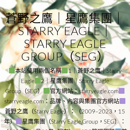
Skip
to
蒼野之鷹｜星鷹集團｜
content
STARRY EAGLE｜
STARRY EAGLE
GROUP（SEG）
本站使用兩個名稱
1｜蒼野之鷹｜Starry
Eagle
2｜星鷹集團｜Starry Eagle
Group（SEG）
官方網站：starryeagle.com
starryeagle.com：品牌、內容與集團官方網站
蒼野之鷹（Starry Eagle）：（2009–2023，15
年）
星鷹集團（Starry Eagle Group，SEG）：