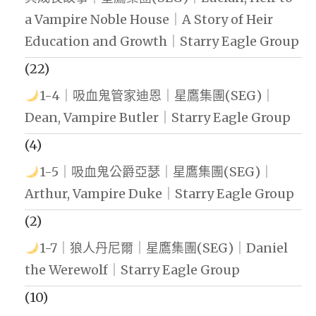
a Vampire Noble House｜A Story of Heir
Education and Growth｜Starry Eagle Group
(22)
1-4｜吸血鬼管家迪恩｜星鷹集團(SEG)｜
Dean, Vampire Butler｜Starry Eagle Group
(4)
1-5｜吸血鬼公爵亞瑟｜星鷹集團(SEG)｜
Arthur, Vampire Duke｜Starry Eagle Group
(2)
1-7｜狼人丹尼爾｜星鷹集團(SEG)｜Daniel
the Werewolf｜Starry Eagle Group
(10)