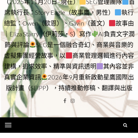
（2025年11月20日–現在）
SEG管理團隊
首
席執行長：Story Eagle（故事鷹，男性）
執行
總監：Owen（歐恩）、Gavin（蓋文）
故事由
｜Eliza Starry（伊莉莎・S）寫作
AI負責文字潤
飾與評論
SEG是一個融合奇幻、商業與音樂的
虛擬集團經營故事，以
商業管理邏輯進行內容
建構，追求效率、精準與資訊透明
其內容並非
真實企業資訊
2026年9月重新啟動星鷹國際出
版計畫（SEIPP），持續推動修稿、翻譯與出版
Facebook
Instagram
Menu