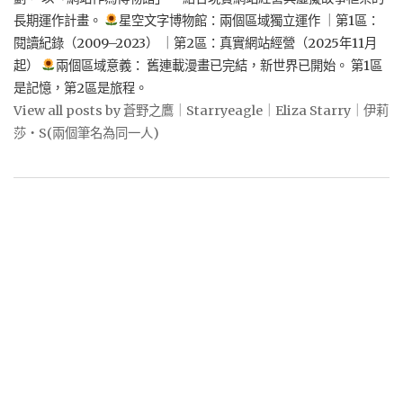
長期運作計畫。
星空文字博物館：兩個區域獨立運作 ｜第1區：
閱讀紀錄（2009–2023） ｜第2區：真實網站經營（2025年11月
起）
兩個區域意義： 舊連載漫畫已完結，新世界已開始。 第1區
是記憶，第2區是旅程。
View all posts by 蒼野之鷹｜Starryeagle｜Eliza Starry｜伊莉
莎・S(兩個筆名為同一人)