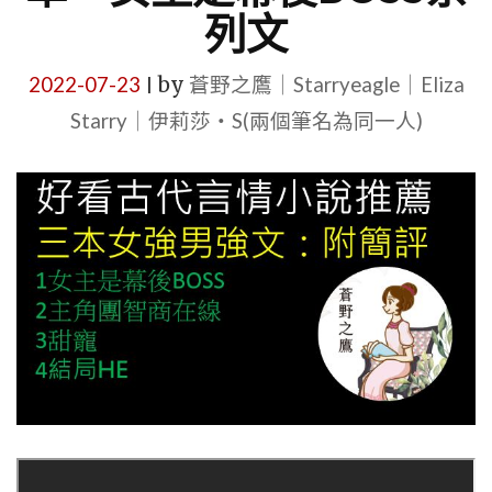
列文
2022-07-23
by
蒼野之鷹｜Starryeagle｜Eliza
|
Starry｜伊莉莎・S(兩個筆名為同一人)