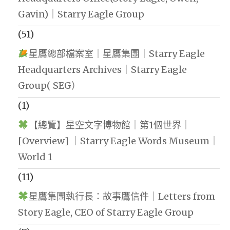
Gavin)｜Starry Eagle Group
(51)
星鷹總部檔案室｜星鷹集團｜Starry Eagle
Headquarters Archives｜Starry Eagle
Group( SEG）
(1)
【總覽】星空文字博物館｜第1個世界｜
[Overview] ｜Starry Eagle Words Museum｜
World 1
(11)
星鷹集團執行長：故事鷹信件｜Letters from
Story Eagle, CEO of Starry Eagle Group