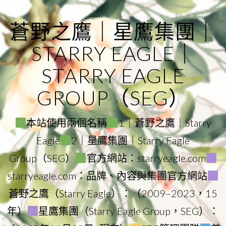
Skip
to
蒼野之鷹｜星鷹集團｜
content
STARRY EAGLE｜
STARRY EAGLE
GROUP（SEG）
本站使用兩個名稱
1｜蒼野之鷹｜Starry
Eagle
2｜星鷹集團｜Starry Eagle
Group（SEG）
官方網站：starryeagle.com
starryeagle.com：品牌、內容與集團官方網站
蒼野之鷹（Starry Eagle）：（2009–2023，15
年）
星鷹集團（Starry Eagle Group，SEG）：