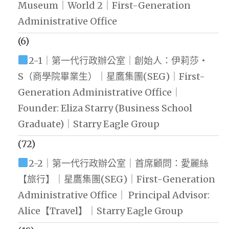
Museum｜World 2｜First-Generation
Administrative Office
(6)
2-1｜第一代行政辦公室｜創始人：伊莉莎・
S（商學院畢業生）｜星鷹集團(SEG)｜First-
Generation Administrative Office｜
Founder: Eliza Starry (Business School
Graduate)｜Starry Eagle Group
(72)
2-2｜第一代行政辦公室｜首席顧問：愛麗絲
【旅行】｜星鷹集團(SEG)｜First-Generation
Administrative Office｜ Principal Advisor:
Alice【Travel】｜Starry Eagle Group