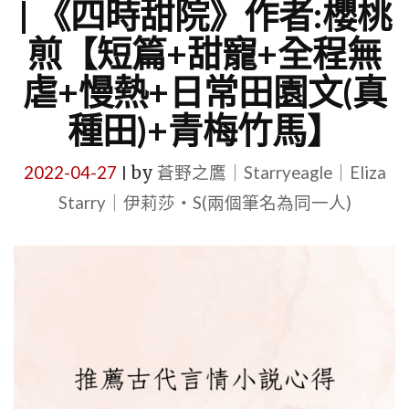
| 《四時甜院》作者:櫻桃
煎【短篇+甜寵+全程無
虐+慢熱+日常田園文(真
種田)+青梅竹馬】
2022-04-27
by
蒼野之鷹｜Starryeagle｜Eliza
|
Starry｜伊莉莎・S(兩個筆名為同一人)