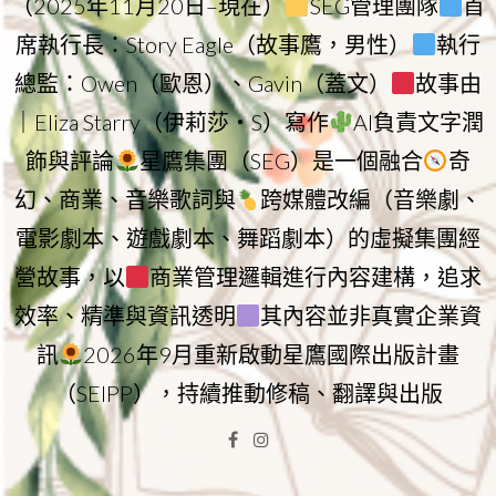
（2025年11月20日–現在）
SEG管理團隊
首
席執行長：Story Eagle（故事鷹，男性）
執行
總監：Owen（歐恩）、Gavin（蓋文）
故事由
｜Eliza Starry（伊莉莎・S）寫作
AI負責文字潤
飾與評論
星鷹集團（SEG）是一個融合
奇
幻、商業、音樂歌詞與
跨媒體改編（音樂劇、
電影劇本、遊戲劇本、舞蹈劇本）的虛擬集團經
營故事，以
商業管理邏輯進行內容建構，追求
效率、精準與資訊透明
其內容並非真實企業資
訊
2026年9月重新啟動星鷹國際出版計畫
（SEIPP），持續推動修稿、翻譯與出版
Facebook
Instagram