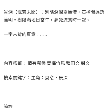
景深（恍若未聞）：別院深深夏簟清，石榴開遍透
簾明。樹陰滿地日當午，夢覺流鶯時一聲。
一字未背的夏意：……
內容標籤： 情有獨鍾 青梅竹馬 種田文 甜文
搜索關鍵字：主角：夏意，景深
簡評