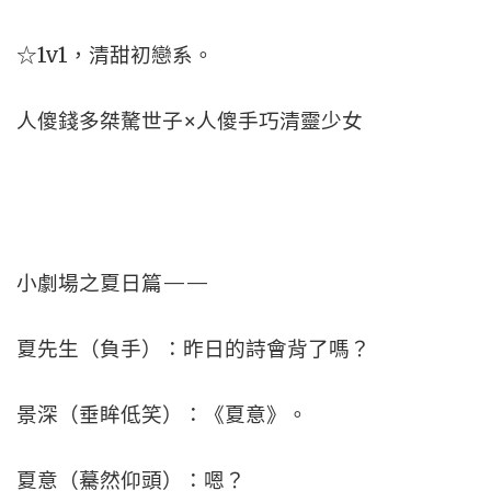
☆1v1，清甜初戀系。
人傻錢多桀驁世子×人傻手巧清靈少女
小劇場之夏日篇——
夏先生（負手）：昨日的詩會背了嗎？
景深（垂眸低笑）：《夏意》。
夏意（驀然仰頭）：嗯？