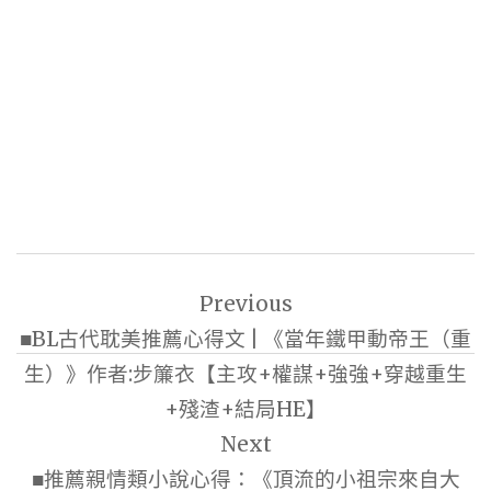
文
Previous
章
■BL古代耽美推薦心得文 | 《當年鐵甲動帝王（重
導
生）》作者:步簾衣【主攻+權謀+強強+穿越重生
覽
+殘渣+結局HE】
Next
■推薦親情類小說心得：《頂流的小祖宗來自大