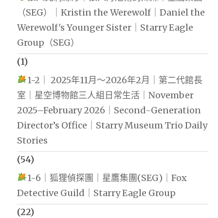
（SEG）｜Kristin the Werewolf｜Daniel the
Werewolf's Younger Sister｜Starry Eagle
Group（SEG）
(1)
1-2｜ 2025年11月～2026年2月｜第二代館長
室｜星空博物館三人組日常生活｜November
2025–February 2026｜Second-Generation
Director’s Office｜Starry Museum Trio Daily
Stories
(54)
1-6｜狐狸偵探團｜星鷹集團(SEG)｜Fox
Detective Guild｜Starry Eagle Group
(22)