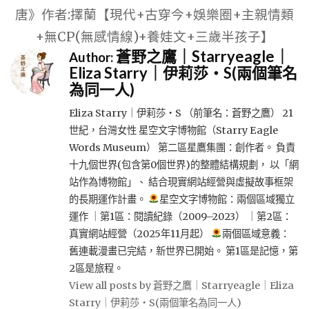
唐》作者:擇蘭【現代+古穿今+娛樂圈+主親情類
+無CP(無感情線)+養娃文+三歲半孩子】
蒼野之鷹｜Starryeagle｜
Author:
Eliza Starry｜伊莉莎・S(兩個筆名
為同一人)
Eliza Starry｜伊莉莎・S （前筆名：蒼野之鷹） 21
世紀，台灣女性 星空文字博物館（Starry Eagle
Words Museum） 第二區星鷹集團：創作者。 負責
十九個世界(包含第0個世界)的整體結構規劃， 以「網
站作為博物館」、 結合現實網站經營與虛擬故事框架
的長期運作計畫。
星空文字博物館：兩個區域獨立
運作 ｜第1區：閱讀紀錄（2009–2023） ｜第2區：
真實網站經營（2025年11月起）
兩個區域意義：
舊連載漫畫已完結，新世界已開始。 第1區是記憶，第
2區是旅程。
View all posts by 蒼野之鷹｜Starryeagle｜Eliza
Starry｜伊莉莎・S(兩個筆名為同一人)