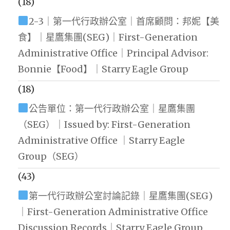
(18)
2-3｜第一代行政辦公室｜首席顧問：邦妮【美
食】｜星鷹集團(SEG)｜First-Generation
Administrative Office｜Principal Advisor:
Bonnie【Food】｜Starry Eagle Group
(18)
公告單位：第一代行政辦公室｜星鷹集團
（SEG）｜Issued by: First-Generation
Administrative Office ｜Starry Eagle
Group（SEG）
(43)
第一代行政辦公室討論記錄｜星鷹集團(SEG)
｜First-Generation Administrative Office
Discussion Records｜Starry Eagle Group