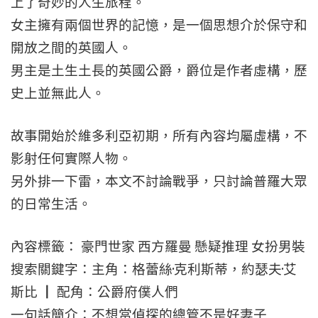
上了奇妙的人生旅程。
女主擁有兩個世界的記憶，是一個思想介於保守和
開放之間的英國人。
男主是土生土長的英國公爵，爵位是作者虛構，歷
史上並無此人。
故事開始於維多利亞初期，所有內容均屬虛構，不
影射任何實際人物。
另外排一下雷，本文不討論戰爭，只討論普羅大眾
的日常生活。
內容標籤： 豪門世家 西方羅曼 懸疑推理 女扮男裝
搜索關鍵字：主角：格蕾絲·克利斯蒂，約瑟夫·艾
斯比 ┃ 配角：公爵府僕人們
一句話簡介：不想當偵探的總管不是好妻子