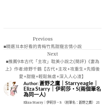
文
Previous
章
■精選31本好看的青梅竹馬甜寵言情小說
導
Next
覽
■推薦9本古代「主攻」耽美小說之(簡評)《妻為
上》作者:綠野千鶴【古代+主攻+攻重生+先婚後
愛+甜寵+輕鬆無虐+深入人心渣】
蒼野之鷹｜Starryeagle｜
Author:
Eliza Starry｜伊莉莎・S(兩個筆名
為同一人)
Eliza Starry｜伊莉莎・S （前筆名：蒼野之鷹） 21