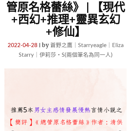
管原名格蕾絲》 | 【現代
+西幻+推理+靈異玄幻
+修仙】
2022-04-28
by
蒼野之鷹｜Starryeagle｜Eliza
|
Starry｜伊莉莎・S(兩個筆名為同一人)