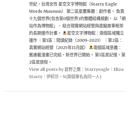
世紀，台灣女性 星空文字博物館（Starry Eagle
Words Museum） 第二區星鷹集團：創作者。 負責
十九個世界(包含第0個世界)的整體結構規劃， 以「網
站作為博物館」、 結合現實網站經營與虛擬故事框架
的長期運作計畫。
星空文字博物館：兩個區域獨立
運作 ｜第1區：閱讀紀錄（2009–2023） ｜第2區：
真實網站經營（2025年11月起）
兩個區域意義：
舊連載漫畫已完結，新世界已開始。 第1區是記憶，第
2區是旅程。
View all posts by 蒼野之鷹｜Starryeagle｜Eliza
Starry｜伊莉莎・S(兩個筆名為同一人)