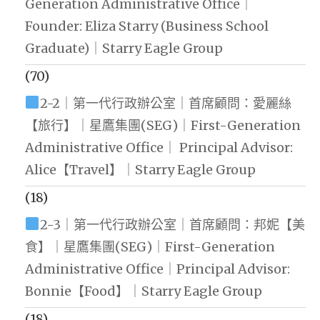
Generation Administrative Office｜
Founder: Eliza Starry (Business School
Graduate)｜Starry Eagle Group
(70)
2-2｜第一代行政辦公室｜首席顧問：愛麗絲
【旅行】｜星鷹集團(SEG)｜First-Generation
Administrative Office｜ Principal Advisor:
Alice【Travel】｜Starry Eagle Group
(18)
2-3｜第一代行政辦公室｜首席顧問：邦妮【美
食】｜星鷹集團(SEG)｜First-Generation
Administrative Office｜Principal Advisor:
Bonnie【Food】｜Starry Eagle Group
(18)