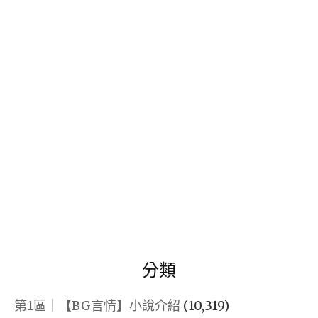
關
鍵
字:
分類
第1區｜【BG言情】小說介紹
(10,319)