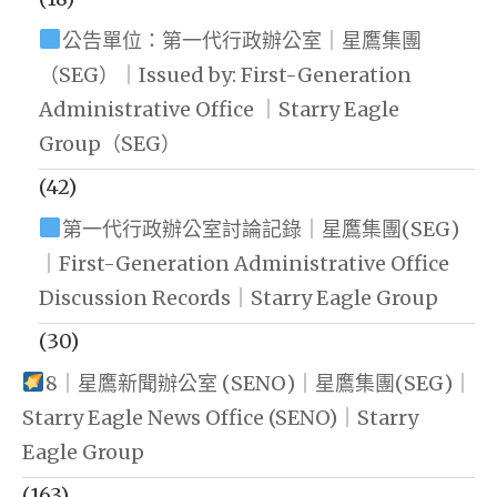
公告單位：第一代行政辦公室｜星鷹集團
（SEG）｜Issued by: First-Generation
Administrative Office ｜Starry Eagle
Group（SEG）
(42)
第一代行政辦公室討論記錄｜星鷹集團(SEG)
｜First-Generation Administrative Office
Discussion Records｜Starry Eagle Group
(30)
8｜星鷹新聞辦公室 (SENO)｜星鷹集團(SEG)｜
Starry Eagle News Office (SENO)｜Starry
Eagle Group
(163)