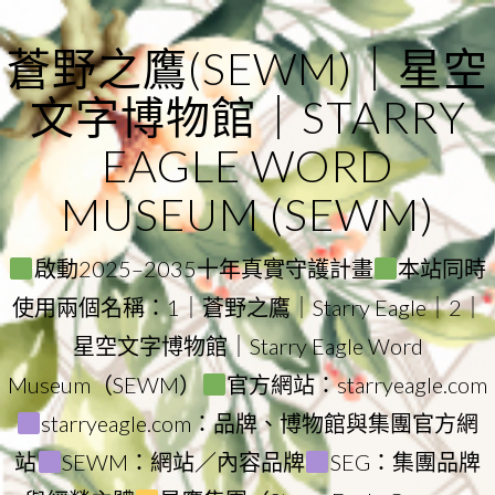
Skip
to
蒼野之鷹(SEWM)｜星空
content
文字博物館｜STARRY
EAGLE WORD
MUSEUM (SEWM)
啟動2025–2035十年真實守護計畫
本站同時
使用兩個名稱：1｜蒼野之鷹｜Starry Eagle｜2｜
星空文字博物館｜Starry Eagle Word
Museum（SEWM）
官方網站：starryeagle.com
starryeagle.com：品牌、博物館與集團官方網
站
SEWM：網站／內容品牌
SEG：集團品牌