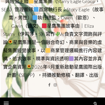
與經營主體
星鷹集團（Starry Eagle Group，
SEG）管理團隊
首席執行長：Story Eagle（故事
鷹，男性）
執行總監：Owen（歐恩）、
Gavin（蓋文）
星鷹集團故事由｜Eliza
Starry（伊莉莎・S）寫作
AI負責文字潤飾與評
論
星鷹集團是一個融合奇幻、商業與音樂的虛
擬集團經營故事，以
商業管理邏輯進行內容建
構，追求效率、精準與資訊透明
其內容並非真
實企業資訊
2026年9月重新啟動星鷹國際出版
計畫（SEIPP），持續推動修稿、翻譯、出版
Facebook
Instagram