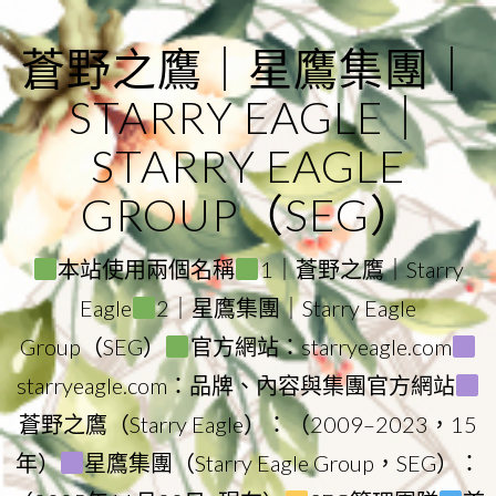
Skip
to
蒼野之鷹｜星鷹集團｜
content
STARRY EAGLE｜
STARRY EAGLE
GROUP（SEG）
本站使用兩個名稱
1｜蒼野之鷹｜Starry
Eagle
2｜星鷹集團｜Starry Eagle
Group（SEG）
官方網站：starryeagle.com
starryeagle.com：品牌、內容與集團官方網站
蒼野之鷹（Starry Eagle）：（2009–2023，15
年）
星鷹集團（Starry Eagle Group，SEG）：