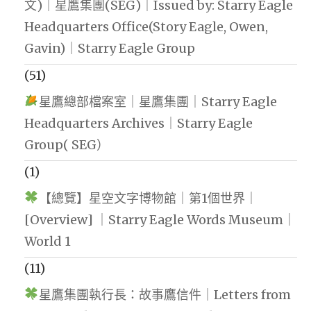
文)｜星鷹集團(SEG)｜Issued by: Starry Eagle
Headquarters Office(Story Eagle, Owen,
Gavin)｜Starry Eagle Group
(51)
星鷹總部檔案室｜星鷹集團｜Starry Eagle
Headquarters Archives｜Starry Eagle
Group( SEG）
(1)
【總覽】星空文字博物館｜第1個世界｜
[Overview] ｜Starry Eagle Words Museum｜
World 1
(11)
星鷹集團執行長：故事鷹信件｜Letters from