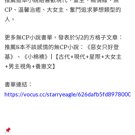
推薦這本小說給喜歡現代、重生、親情線、無
CP、溫馨治癒、大女主、奮鬥追求夢想類型的
人。
更多無CP小說書單，發表於5/2的方格子文章：
推薦8本不談感情的無CP小說：《惡女只好登
基》、《小棉襖》|【古代+現代+星際+大女主
+男主視角+養崽文】
書單連結：
https://vocus.cc/starryeagle/626dafb5fd8978000