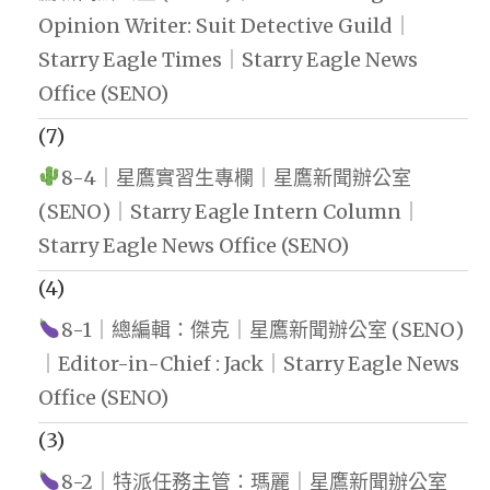
Opinion Writer: Suit Detective Guild｜
Starry Eagle Times｜Starry Eagle News
Office (SENO)
(7)
8-4｜星鷹實習生專欄｜星鷹新聞辦公室
(SENO)｜Starry Eagle Intern Column｜
Starry Eagle News Office (SENO)
(4)
8-1｜總編輯：傑克｜星鷹新聞辦公室 (SENO)
｜Editor-in-Chief : Jack｜Starry Eagle News
Office (SENO)
(3)
8-2｜特派任務主管：瑪麗｜星鷹新聞辦公室