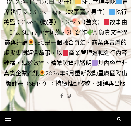
（2025年11月20日–現在）
SEG管理團隊
首
席執行長：Story Eagle（故事鷹，男性）
執行
總監：Owen（歐恩）、Gavin（蓋文）
故事由
｜Eliza Starry（伊莉莎・S）寫作
AI負責文字潤
飾與評論
SEG是一個融合奇幻、商業與音樂的
虛擬集團經營故事，以
商業管理邏輯進行內容
建構，追求效率、精準與資訊透明
其內容並非
真實企業資訊
2026年9月重新啟動星鷹國際出
版計畫（SEIPP），持續推動修稿、翻譯與出版
Facebook
Instagram
Menu