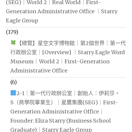
(SEG)｜World 2｜Real World｜First-
Generation Administrative Office ｜Starry
Eagle Group
(179)
【總覽】星空文字博物館｜第2個世界｜第一代
行政辦公室｜[Overview] ｜Starry Eagle Word
Museum｜World 2｜First-Generation
Administrative Office
(6)
2-1｜第一代行政辦公室｜創始人：伊莉莎・
S（商學院畢業生）｜星鷹集團(SEG)｜First-
Generation Administrative Office｜
Founder: Eliza Starry (Business School
Graduate)｜Starry Eagle Group