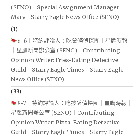
(SENO)｜Special Assignment Manager :
Mary｜Starry Eagle News Office (SENO)
(1)
8-6｜特約評論人：吃薯條偵探團｜星鷹時報
｜星鷹新聞辦公室 (SENO)｜Contributing
Opinion Writer: Fries-Eating Detective
Guild｜Starry Eagle Times｜Starry Eagle
News Office (SENO)
(33)
8-7｜特約評論人：吃披薩偵探團｜星鷹時報｜
星鷹新聞辦公室 (SENO)｜Contributing
Opinion Writer: Pizza-Eating Detective
Guild｜Starry Eagle Times｜Starry Eagle