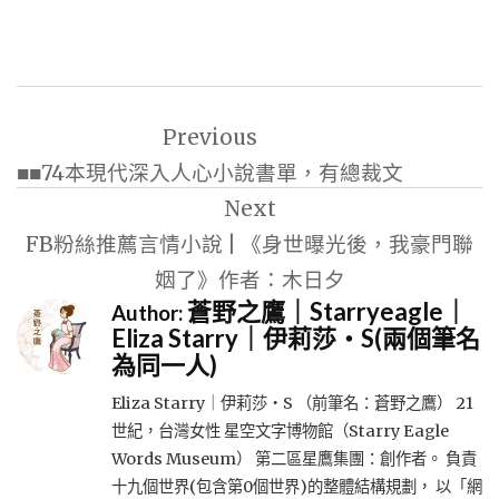
文
Previous
章
■■74本現代深入人心小說書單，有總裁文
導
Next
覽
FB粉絲推薦言情小說 | 《身世曝光後，我豪門聯
姻了》作者：木日夕
蒼野之鷹｜Starryeagle｜
Author:
Eliza Starry｜伊莉莎・S(兩個筆名
為同一人)
Eliza Starry｜伊莉莎・S （前筆名：蒼野之鷹） 21
世紀，台灣女性 星空文字博物館（Starry Eagle
Words Museum） 第二區星鷹集團：創作者。 負責
十九個世界(包含第0個世界)的整體結構規劃， 以「網