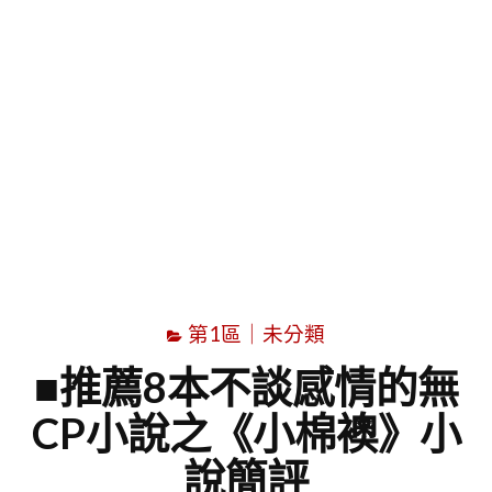
字
第1區｜未分類
■推薦8本不談感情的無
CP小說之《小棉襖》小
說簡評