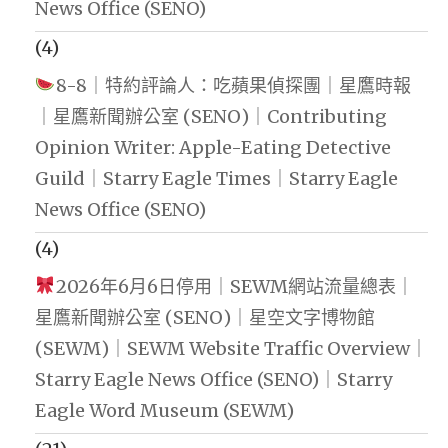
News Office (SENO)
(4)
8-8｜特約評論人：吃蘋果偵探團｜星鷹時報
｜星鷹新聞辦公室 (SENO)｜Contributing
Opinion Writer: Apple-Eating Detective
Guild｜Starry Eagle Times｜Starry Eagle
News Office (SENO)
(4)
2026年6月6日停用｜SEWM網站流量總表｜
星鷹新聞辦公室 (SENO)｜星空文字博物館
(SEWM)｜SEWM Website Traffic Overview｜
Starry Eagle News Office (SENO)｜Starry
Eagle Word Museum (SEWM)