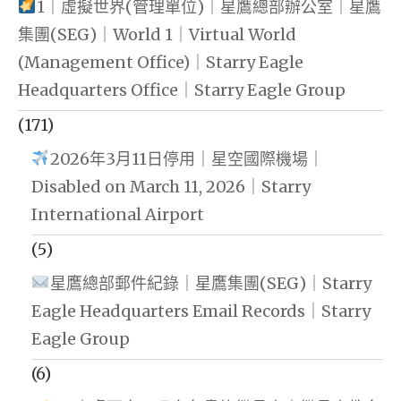
1｜虛擬世界(管理單位)｜星鷹總部辦公室｜星鷹
集團(SEG)｜World 1｜Virtual World
(Management Office)｜Starry Eagle
Headquarters Office｜Starry Eagle Group
(171)
2026年3月11日停用｜星空國際機場｜
Disabled on March 11, 2026｜Starry
International Airport
(5)
星鷹總部郵件紀錄｜星鷹集團(SEG)｜Starry
Eagle Headquarters Email Records｜Starry
Eagle Group
(6)