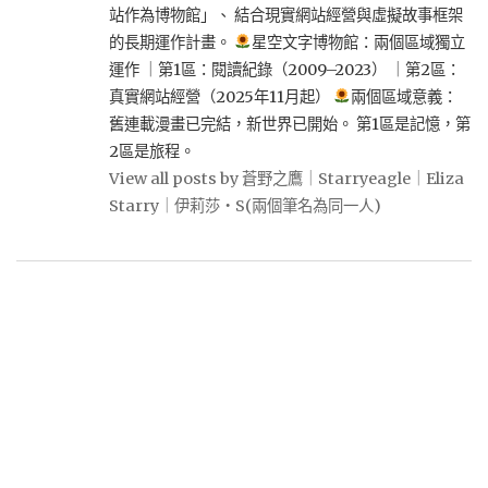
站作為博物館」、 結合現實網站經營與虛擬故事框架
的長期運作計畫。
星空文字博物館：兩個區域獨立
運作 ｜第1區：閱讀紀錄（2009–2023） ｜第2區：
真實網站經營（2025年11月起）
兩個區域意義：
舊連載漫畫已完結，新世界已開始。 第1區是記憶，第
2區是旅程。
View all posts by 蒼野之鷹｜Starryeagle｜Eliza
Starry｜伊莉莎・S(兩個筆名為同一人)