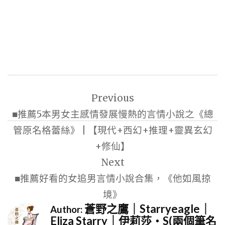
文
Previous
章
■推薦5本男女主感情發展慢熱的言情小說之《總
導
管原名格蕾絲》 | 【現代+西幻+推理+靈異玄幻
覽
+修仙】
Next
■推薦好看的女追男言情小說合集，《他如風掠
境》
蒼野之鷹｜Starryeagle｜
Author:
Eliza Starry｜伊莉莎・S(兩個筆名