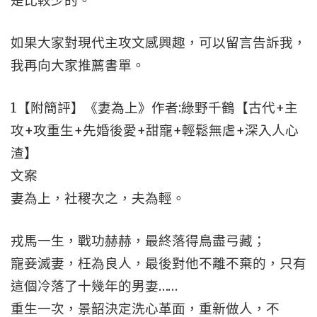
是比較少的。
如果大家對現代主攻文感興趣，可以留言告訴我，
我再向大家推薦書單。
1【附簡評】《妻為上》作者:綠野千鶴【古代+主
攻+攻重生+先婚後愛+甜寵+輕鬆無虐+深入人心
渣】
文案
妻為上，社稷次之，夫為輕。
戎馬一生，戰功赫赫，最終落得鳥盡弓藏；
寵妾滅妻，枉為良人，最後對他不離不棄的，只有
這個冷落了十幾年的男妻……
重生一次，景韶決定洗心革面，重新做人，不