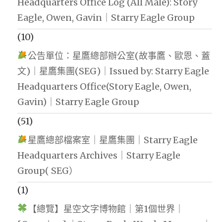
Headquarters Office Log (All Male): Story
Eagle, Owen, Gavin｜Starry Eagle Group
(10)
公告單位：星鷹總部辦公室(故事鷹、歐恩、蓋
文)｜星鷹集團(SEG)｜Issued by: Starry Eagle
Headquarters Office(Story Eagle, Owen,
Gavin)｜Starry Eagle Group
(51)
星鷹總部檔案室｜星鷹集團｜Starry Eagle
Headquarters Archives｜Starry Eagle
Group( SEG）
(1)
【總覽】星空文字博物館｜第1個世界｜