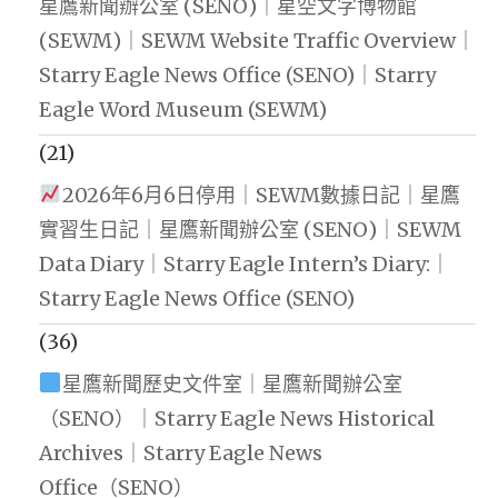
星鷹新聞辦公室 (SENO)｜星空文字博物館
(SEWM)｜SEWM Website Traffic Overview｜
Starry Eagle News Office (SENO)｜Starry
Eagle Word Museum (SEWM)
(21)
2026年6月6日停用｜SEWM數據日記｜星鷹
實習生日記｜星鷹新聞辦公室 (SENO)｜SEWM
Data Diary｜Starry Eagle Intern’s Diary:｜
Starry Eagle News Office (SENO)
(36)
星鷹新聞歷史文件室｜星鷹新聞辦公室
（SENO）｜Starry Eagle News Historical
Archives｜Starry Eagle News
Office（SENO）