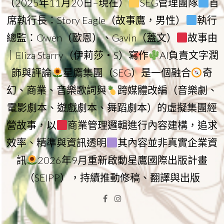
（2025年11月20日–現在）
SEG管理團隊
首
席執行長：Story Eagle（故事鷹，男性）
執行
總監：Owen（歐恩）、Gavin（蓋文）
故事由
｜Eliza Starry（伊莉莎・S）寫作
AI負責文字潤
飾與評論
星鷹集團（SEG）是一個融合
奇
幻、商業、音樂歌詞與
跨媒體改編（音樂劇、
電影劇本、遊戲劇本、舞蹈劇本）的虛擬集團經
營故事，以
商業管理邏輯進行內容建構，追求
效率、精準與資訊透明
其內容並非真實企業資
訊
2026年9月重新啟動星鷹國際出版計畫
（SEIPP），持續推動修稿、翻譯與出版
Facebook
Instagram