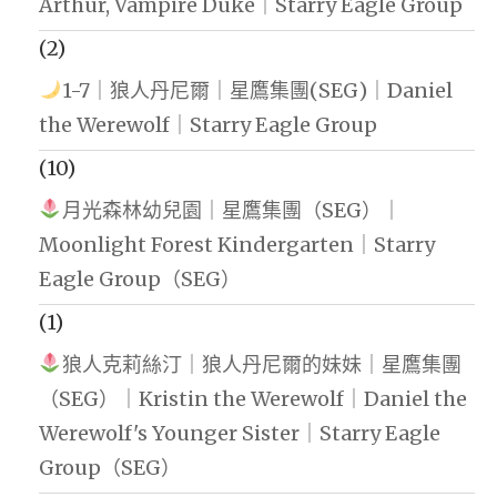
Arthur, Vampire Duke｜Starry Eagle Group
(2)
1-7｜狼人丹尼爾｜星鷹集團(SEG)｜Daniel
the Werewolf｜Starry Eagle Group
(10)
月光森林幼兒園｜星鷹集團（SEG）｜
Moonlight Forest Kindergarten｜Starry
Eagle Group（SEG）
(1)
狼人克莉絲汀｜狼人丹尼爾的妹妹｜星鷹集團
（SEG）｜Kristin the Werewolf｜Daniel the
Werewolf's Younger Sister｜Starry Eagle
Group（SEG）