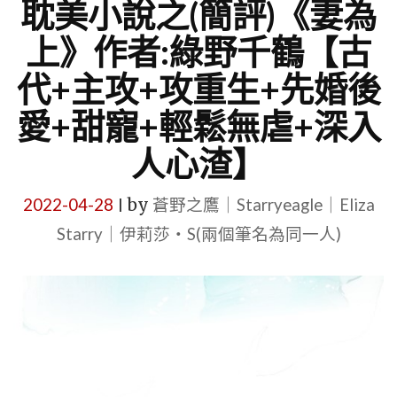
耽美小說之(簡評)《妻為
上》作者:綠野千鶴【古
代+主攻+攻重生+先婚後
愛+甜寵+輕鬆無虐+深入
人心渣】
2022-04-28
by
蒼野之鷹｜Starryeagle｜Eliza
|
Starry｜伊莉莎・S(兩個筆名為同一人)