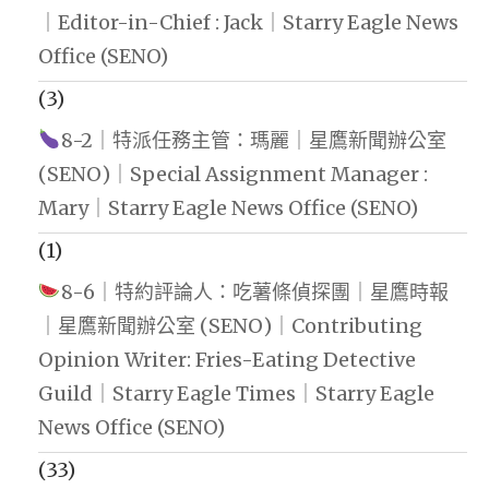
｜Editor-in-Chief : Jack｜Starry Eagle News
Office (SENO)
(3)
8-2｜特派任務主管：瑪麗｜星鷹新聞辦公室
(SENO)｜Special Assignment Manager :
Mary｜Starry Eagle News Office (SENO)
(1)
8-6｜特約評論人：吃薯條偵探團｜星鷹時報
｜星鷹新聞辦公室 (SENO)｜Contributing
Opinion Writer: Fries-Eating Detective
Guild｜Starry Eagle Times｜Starry Eagle
News Office (SENO)
(33)