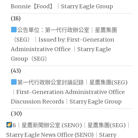
Bonnie【Food】｜Starry Eagle Group
(18)
公告單位：第一代行政辦公室｜星鷹集團
（SEG）｜Issued by: First-Generation
Administrative Office ｜Starry Eagle
Group（SEG）
(43)
第一代行政辦公室討論記錄｜星鷹集團(SEG)
｜First-Generation Administrative Office
Discussion Records｜Starry Eagle Group
(30)
8｜星鷹新聞辦公室 (SENO)｜星鷹集團(SEG)｜
Starry Eagle News Office (SENO)｜Starry