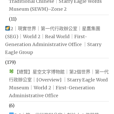
Traditional Chinese｜Starry Eagle Words
Museum (SEWM)–Zone 2
(11)
2｜現實世界｜第一代行政辦公室｜星鷹集團
(SEG)｜World 2｜Real World｜First-
Generation Administrative Office ｜Starry
Eagle Group
(179)
【總覽】星空文字博物館｜第2個世界｜第一代
行政辦公室｜[Overview] ｜Starry Eagle Word
Museum｜World 2｜First-Generation
Administrative Office
(6)