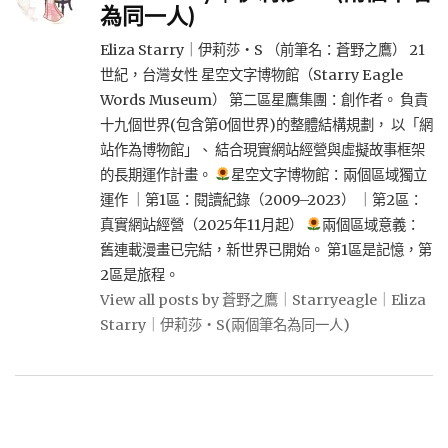
為同一人)
Eliza Starry｜伊莉莎・S （前筆名：蒼野之鷹） 21
世紀，台灣女性 星空文字博物館（Starry Eagle
Words Museum） 第二區星鷹集團：創作者。 負責
十九個世界(包含第0個世界)的整體結構規劃， 以「網
站作為博物館」、 結合現實網站經營與虛擬故事框架
的長期運作計畫。
星空文字博物館：兩個區域獨立
運作 ｜第1區：閱讀紀錄（2009–2023） ｜第2區：
真實網站經營（2025年11月起）
兩個區域意義：
舊連載漫畫已完結，新世界已開始。 第1區是記憶，第
2區是旅程。
View all posts by 蒼野之鷹｜Starryeagle｜Eliza
Starry｜伊莉莎・S(兩個筆名為同一人)