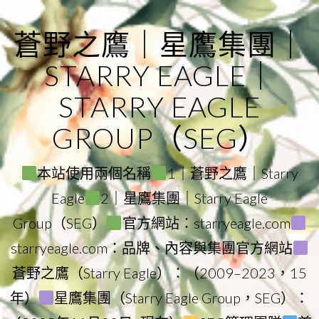
Skip
to
蒼野之鷹｜星鷹集團｜
content
STARRY EAGLE｜
STARRY EAGLE
GROUP（SEG）
本站使用兩個名稱
1｜蒼野之鷹｜Starry
Eagle
2｜星鷹集團｜Starry Eagle
Group（SEG）
官方網站：starryeagle.com
starryeagle.com：品牌、內容與集團官方網站
蒼野之鷹（Starry Eagle）：（2009–2023，15
年）
星鷹集團（Starry Eagle Group，SEG）：