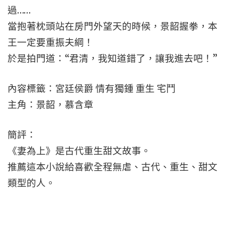
過……
當抱著枕頭站在房門外望天的時候，景韶握拳，本
王一定要重振夫綱！
於是拍門道：“君清，我知道錯了，讓我進去吧！”
內容標籤：宮廷侯爵 情有獨鍾 重生 宅鬥
主角：景韶，慕含章
簡評：
《妻為上》是古代重生甜文故事。
推薦這本小說給喜歡全程無虐、古代、重生、甜文
類型的人。