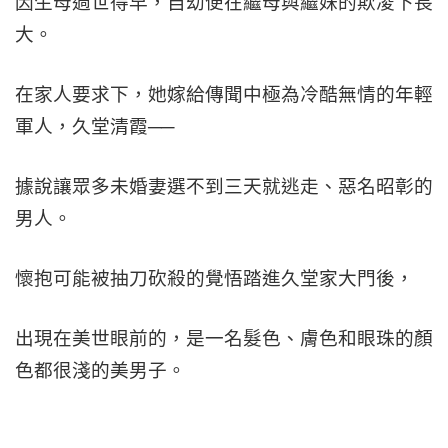
因生母過世得早，自幼便在繼母與繼妹的欺凌下長
大。
在家人要求下，她嫁給傳聞中極為冷酷無情的年輕
軍人，久堂清霞──
據說讓眾多未婚妻選不到三天就逃走、惡名昭彰的
男人。
懷抱可能被抽刀砍殺的覺悟踏進久堂家大門後，
出現在美世眼前的，是一名髮色、膚色和眼珠的顏
色都很淺的美男子。