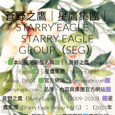
Skip
to
蒼野之鷹｜星鷹集團｜
content
STARRY EAGLE｜
STARRY EAGLE
GROUP（SEG）
本站使用兩個名稱
1｜蒼野之鷹｜Starry
Eagle
2｜星鷹集團｜Starry Eagle
Group（SEG）
官方網站：starryeagle.com
starryeagle.com：品牌、內容與集團官方網站
蒼野之鷹（Starry Eagle）：（2009–2023）
星
鷹集團（Starry Eagle Group，SEG）：（2025年