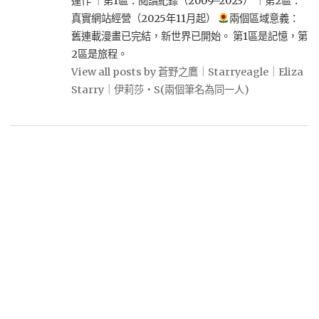
運作 ｜第1區：閱讀紀錄（2009–2023） ｜第2區：
真實網站經營（2025年11月起）
兩個區域意義：
舊連載漫畫已完結，新世界已開始。 第1區是記憶，第
2區是旅程。
View all posts by 蒼野之鷹｜Starryeagle｜Eliza
Starry｜伊莉莎・S(兩個筆名為同一人)