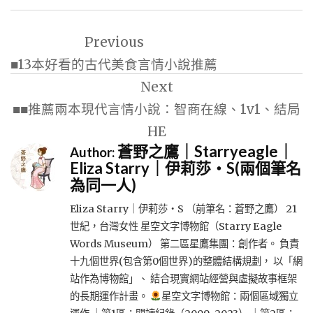
文
Previous
章
■13本好看的古代美食言情小說推薦
導
Next
覽
■■推薦兩本現代言情小說：智商在線、1v1、結局
HE
蒼野之鷹｜Starryeagle｜
Author:
Eliza Starry｜伊莉莎・S(兩個筆名
為同一人)
Eliza Starry｜伊莉莎・S （前筆名：蒼野之鷹） 21
世紀，台灣女性 星空文字博物館（Starry Eagle
Words Museum） 第二區星鷹集團：創作者。 負責
十九個世界(包含第0個世界)的整體結構規劃， 以「網
站作為博物館」、 結合現實網站經營與虛擬故事框架
的長期運作計畫。
星空文字博物館：兩個區域獨立