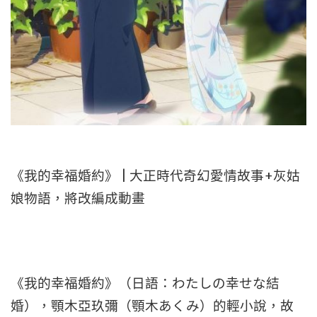
《我的幸福婚約》 | 大正時代奇幻愛情故事+灰姑
娘物語，將改編成動畫
《我的幸福婚約》（日語：わたしの幸せな結
婚），顎木亞玖彌（顎木あくみ）的輕小說，故