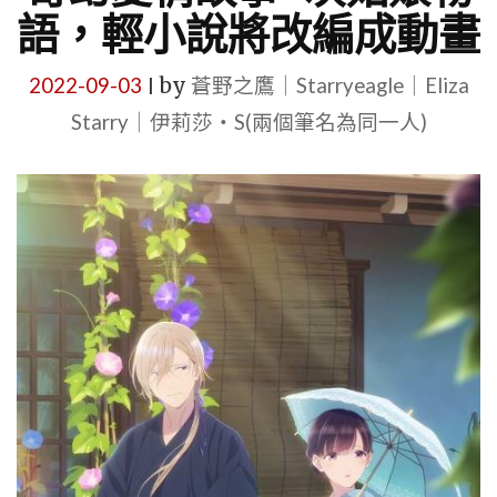
語，輕小說將改編成動畫
2022-09-03
by
蒼野之鷹｜Starryeagle｜Eliza
|
Starry｜伊莉莎・S(兩個筆名為同一人)