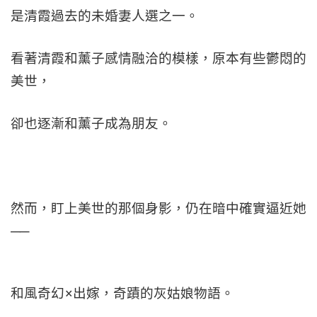
是清霞過去的未婚妻人選之一。
看著清霞和薰子感情融洽的模樣，原本有些鬱悶的
美世，
卻也逐漸和薰子成為朋友。
然而，盯上美世的那個身影，仍在暗中確實逼近她
──
和風奇幻×出嫁，奇蹟的灰姑娘物語。