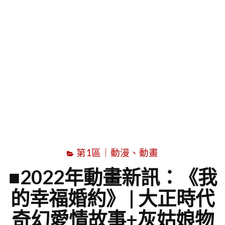
字
第1區｜動漫、動畫
■2022年動畫新訊：《我
的幸福婚約》 | 大正時代
奇幻愛情故事+灰姑娘物