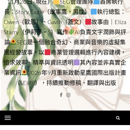
11月20日–現在）
SEG管理團隊
首席執行
長：Story Eagle（故事鷹，男性）
執行總監：
Owen（歐恩）、Gavin（蓋文）
故事由｜Eliza
Starry（伊莉莎・S）寫作
AI負責文字潤飾與評
論
SEG是一個融合奇幻、商業與音樂的虛擬集
團經營故事，以
商業管理邏輯進行內容建構，
追求效率、精準與資訊透明
其內容並非真實企
業資訊
2026年9月重新啟動星鷹國際出版計畫
（SEIPP），持續推動修稿、翻譯與出版
Facebook
Instagram
Menu