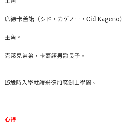
主角
席德·卡蓋諾（シド・カゲノー，Cid Kageno）
主角。
克萊兒弟弟，卡蓋諾男爵長子。
15歲時入學就讀米德加魔劍士學園。
心得