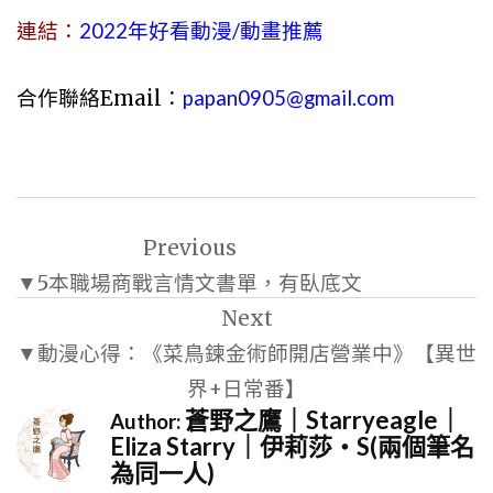
連結：
2022年好看動漫/動畫推薦
合作聯絡Email：
papan0905@gmail.com
文
Previous
章
▼5本職場商戰言情文書單，有臥底文
導
Next
覽
▼動漫心得：《菜鳥鍊金術師開店營業中》【異世
界+日常番】
蒼野之鷹｜Starryeagle｜
Author:
Eliza Starry｜伊莉莎・S(兩個筆名
為同一人)