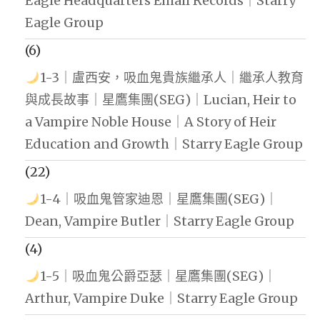
Eagle Headquarters Email Records｜Starry
Eagle Group
(6)
1-3｜盧西安，吸血鬼貴族繼承人｜繼承人教育
與成長故事｜星鷹集團(SEG)｜Lucian, Heir to
a Vampire Noble House｜A Story of Heir
Education and Growth｜Starry Eagle Group
(22)
1-4｜吸血鬼管家迪恩｜星鷹集團(SEG)｜
Dean, Vampire Butler｜Starry Eagle Group
(4)
1-5｜吸血鬼公爵亞瑟｜星鷹集團(SEG)｜
Arthur, Vampire Duke｜Starry Eagle Group