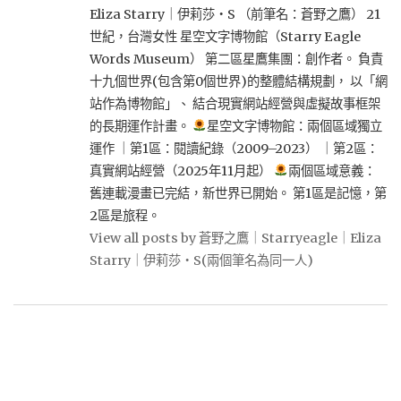
Eliza Starry｜伊莉莎・S （前筆名：蒼野之鷹） 21
世紀，台灣女性 星空文字博物館（Starry Eagle
Words Museum） 第二區星鷹集團：創作者。 負責
十九個世界(包含第0個世界)的整體結構規劃， 以「網
站作為博物館」、 結合現實網站經營與虛擬故事框架
的長期運作計畫。
星空文字博物館：兩個區域獨立
運作 ｜第1區：閱讀紀錄（2009–2023） ｜第2區：
真實網站經營（2025年11月起）
兩個區域意義：
舊連載漫畫已完結，新世界已開始。 第1區是記憶，第
2區是旅程。
View all posts by 蒼野之鷹｜Starryeagle｜Eliza
Starry｜伊莉莎・S(兩個筆名為同一人)