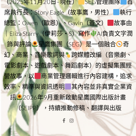
（2025年11月20日–現在）
SEG管理團隊
首
席執行長：Story Eagle（故事鷹，男性）
執行
總監：Owen（歐恩）、Gavin（蓋文）
故事由
｜Eliza Starry（伊莉莎・S）寫作
AI負責文字潤
飾與評論
星鷹集團（SEG）是一個融合
奇
幻、商業、音樂歌詞與
跨媒體改編（音樂劇、
電影劇本、遊戲劇本、舞蹈劇本）的虛擬集團經
營故事，以
商業管理邏輯進行內容建構，追求
效率、精準與資訊透明
其內容並非真實企業資
訊
2026年9月重新啟動星鷹國際出版計畫
（SEIPP），持續推動修稿、翻譯與出版
Facebook
Instagram