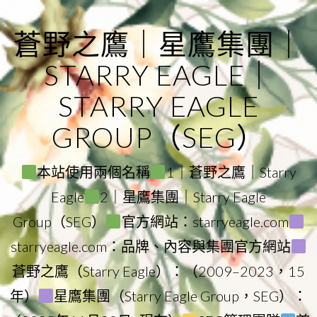
Skip
to
蒼野之鷹｜星鷹集團｜
content
STARRY EAGLE｜
STARRY EAGLE
GROUP（SEG）
本站使用兩個名稱
1｜蒼野之鷹｜Starry
Eagle
2｜星鷹集團｜Starry Eagle
Group（SEG）
官方網站：starryeagle.com
starryeagle.com：品牌、內容與集團官方網站
蒼野之鷹（Starry Eagle）：（2009–2023，15
年）
星鷹集團（Starry Eagle Group，SEG）：