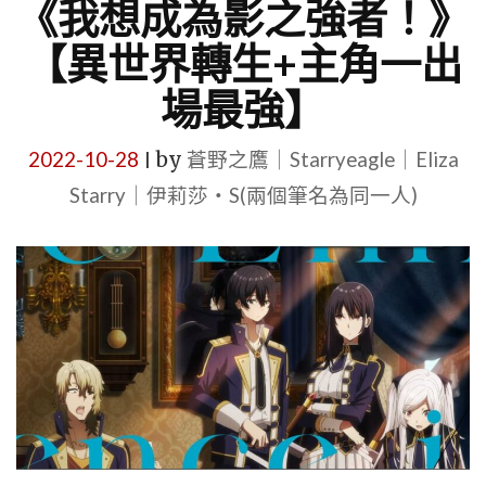
《我想成為影之強者！》
【異世界轉生+主角一出
場最強】
2022-10-28
by
蒼野之鷹｜Starryeagle｜Eliza
|
Starry｜伊莉莎・S(兩個筆名為同一人)