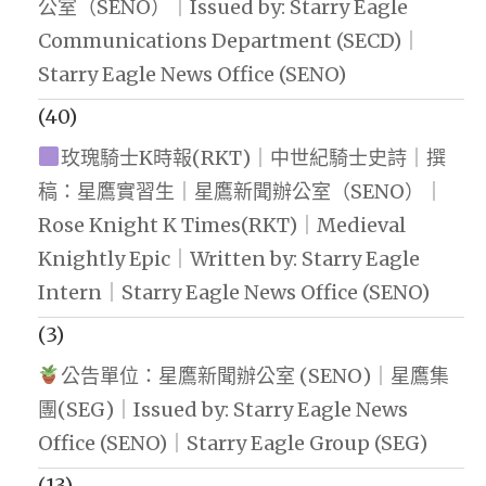
公室（SENO）｜Issued by: Starry Eagle
Communications Department (SECD)｜
Starry Eagle News Office (SENO)
(40)
玫瑰騎士K時報(RKT)｜中世紀騎士史詩｜撰
稿：星鷹實習生｜星鷹新聞辦公室（SENO）｜
Rose Knight K Times(RKT)｜Medieval
Knightly Epic｜Written by: Starry Eagle
Intern｜Starry Eagle News Office (SENO)
(3)
公告單位：星鷹新聞辦公室 (SENO)｜星鷹集
團(SEG)｜Issued by: Starry Eagle News
Office (SENO)｜Starry Eagle Group (SEG)
(13)