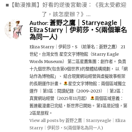
■【動漫推薦】好看的逆後宮動漫：《我太受歡迎
了，該怎麼辦？》…
蒼野之鷹｜Starryeagle｜
Author:
Eliza Starry｜伊莉莎・S(兩個筆名
為同一人)
Eliza Starry｜伊莉莎・S （前筆名：蒼野之鷹） 21
世紀，台灣女性 星空文字博物館（Starry Eagle
Words Museum） 第二區星鷹集團：創作者。 負責
十九個世界(包含第0個世界)的整體結構規劃， 以「網
站作為博物館」、 結合現實網站經營與虛擬故事框架
的長期運作計畫。
星空文字博物館：兩個區域獨立
運作 ｜第1區：閱讀紀錄（2009–2023） ｜第2區：
真實網站經營（2025年11月起）
兩個區域意義：
舊連載漫畫已完結，新世界已開始。 第1區是記憶，第
2區是旅程。
View all posts by 蒼野之鷹｜Starryeagle｜Eliza
Starry｜伊莉莎・S(兩個筆名為同一人)