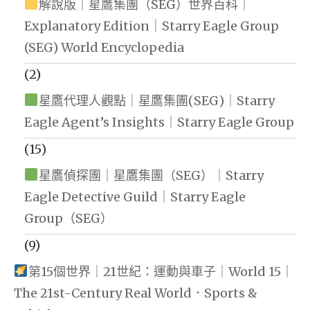
解說版｜星鷹集團（SEG）世界百科｜
Explanatory Edition｜Starry Eagle Group
(SEG) World Encyclopedia
(2)
星鷹代理人觀點｜星鷹集團(SEG)｜Starry
Eagle Agent’s Insights｜Starry Eagle Group
(15)
星鷹偵探團｜星鷹集團（SEG）｜Starry
Eagle Detective Guild｜Starry Eagle
Group（SEG）
(9)
第15個世界｜21世紀：運動與車子｜World 15｜
The 21st-Century Real World．Sports &