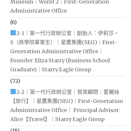
Museum｜World 2｜First-Generation
Administrative Office
(6)
2-1｜第一代行政辦公室｜創始人：伊莉莎・
S（商學院畢業生）｜星鷹集團(SEG)｜First-
Generation Administrative Office｜
Founder: Eliza Starry (Business School
Graduate)｜Starry Eagle Group
(72)
2-2｜第一代行政辦公室｜首席顧問：愛麗絲
【旅行】｜星鷹集團(SEG)｜First-Generation
Administrative Office｜ Principal Advisor:
Alice【Travel】｜Starry Eagle Group
(18)