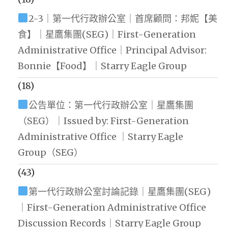
2-3｜第一代行政辦公室｜首席顧問：邦妮【美
食】｜星鷹集團(SEG)｜First-Generation
Administrative Office｜Principal Advisor:
Bonnie【Food】｜Starry Eagle Group
(18)
公告單位：第一代行政辦公室｜星鷹集團
（SEG）｜Issued by: First-Generation
Administrative Office ｜Starry Eagle
Group（SEG）
(43)
第一代行政辦公室討論記錄｜星鷹集團(SEG)
｜First-Generation Administrative Office
Discussion Records｜Starry Eagle Group