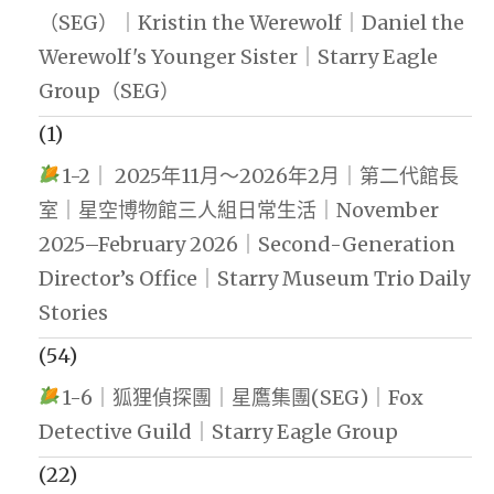
（SEG）｜Kristin the Werewolf｜Daniel the
Werewolf's Younger Sister｜Starry Eagle
Group（SEG）
(1)
1-2｜ 2025年11月～2026年2月｜第二代館長
室｜星空博物館三人組日常生活｜November
2025–February 2026｜Second-Generation
Director’s Office｜Starry Museum Trio Daily
Stories
(54)
1-6｜狐狸偵探團｜星鷹集團(SEG)｜Fox
Detective Guild｜Starry Eagle Group
(22)