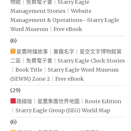
物館｜免費電子書｜Starry Eagle
Management Stories｜Website
Management & Operations—Starry Eagle
Word Museum｜Free eBook
(6)
星鷹時鐘故事｜書籍名字｜星空文字博物館第
二區｜免費電子書｜Starry Eagle Clock Stories
｜Book Title｜Starry Eagle Word Museum
(SEWM) Zone 2｜Free eBook
(29)
路線版｜星鷹集團世界地圖｜Route Edition
｜Starry Eagle Group (SEG) World Map
(6)