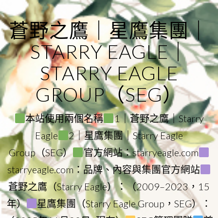
Skip
to
蒼野之鷹｜星鷹集團｜
content
STARRY EAGLE｜
STARRY EAGLE
GROUP（SEG）
本站使用兩個名稱
1｜蒼野之鷹｜Starry
Eagle
2｜星鷹集團｜Starry Eagle
Group（SEG）
官方網站：starryeagle.com
starryeagle.com：品牌、內容與集團官方網站
蒼野之鷹（Starry Eagle）：（2009–2023，15
年）
星鷹集團（Starry Eagle Group，SEG）：