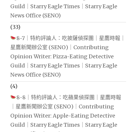
Guild｜Starry Eagle Times｜Starry Eagle
News Office (SENO)
(33)
8-7｜特約評論人：吃披薩偵探團｜星鷹時報｜
星鷹新聞辦公室 (SENO)｜Contributing
Opinion Writer: Pizza-Eating Detective
Guild｜Starry Eagle Times｜Starry Eagle
News Office (SENO)
(4)
8-8｜特約評論人：吃蘋果偵探團｜星鷹時報
｜星鷹新聞辦公室 (SENO)｜Contributing
Opinion Writer: Apple-Eating Detective
Guild｜Starry Eagle Times｜Starry Eagle