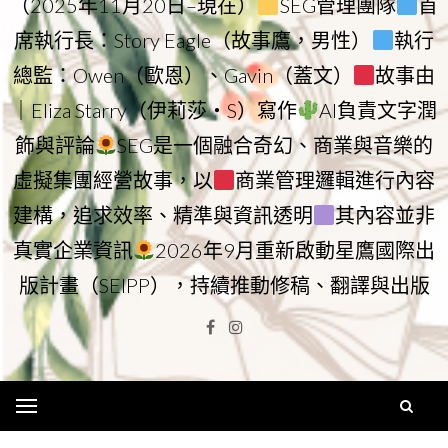
（2025年11月20日–現在）
SEG管理團隊
首
席執行長：Story Eagle（故事鷹，男性）
執行
總監：Owen（歐恩）、Gavin（蓋文）
故事由
｜Eliza Starry（伊莉莎・S）寫作
AI負責文字潤
飾與評論
SEG是一個融合奇幻、商業與音樂的
虛擬集團經營故事，以
商業管理邏輯進行內容
建構，追求效率、精準與資訊透明
其內容並非
真實企業資訊
2026年9月重新啟動星鷹國際出
版計畫（SEIPP），持續推動修稿、翻譯與出版
Facebook
Instagram
Menu