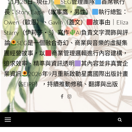
11月20日–現在）
SEG管理團隊
首席執行
長：Story Eagle（故事鷹，男性）
執行總監：
Owen（歐恩）、Gavin（蓋文）
故事由｜Eliza
Starry（伊莉莎・S）寫作
AI負責文字潤飾與評
論
SEG是一個融合奇幻、商業與音樂的虛擬集
團經營故事，以
商業管理邏輯進行內容建構，
追求效率、精準與資訊透明
其內容並非真實企
業資訊
2026年9月重新啟動星鷹國際出版計畫
（SEIPP），持續推動修稿、翻譯與出版
Facebook
Instagram
Menu