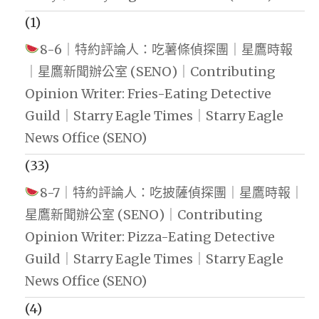
(1)
8-6｜特約評論人：吃薯條偵探團｜星鷹時報
｜星鷹新聞辦公室 (SENO)｜Contributing
Opinion Writer: Fries-Eating Detective
Guild｜Starry Eagle Times｜Starry Eagle
News Office (SENO)
(33)
8-7｜特約評論人：吃披薩偵探團｜星鷹時報｜
星鷹新聞辦公室 (SENO)｜Contributing
Opinion Writer: Pizza-Eating Detective
Guild｜Starry Eagle Times｜Starry Eagle
News Office (SENO)
(4)