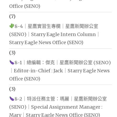
Office (SENO)
(7)
8-4｜星鷹實習生專欄｜星鷹新聞辦公室
(SENO)｜Starry Eagle Intern Column｜
Starry Eagle News Office (SENO)
(3)
8-1｜總編輯：傑克｜星鷹新聞辦公室 (SENO)
｜Editor-in-Chief : Jack｜Starry Eagle News
Office (SENO)
(3)
8-2｜特派任務主管：瑪麗｜星鷹新聞辦公室
(SENO)｜Special Assignment Manager :
Mary｜Starry Eagle News Office (SENO)