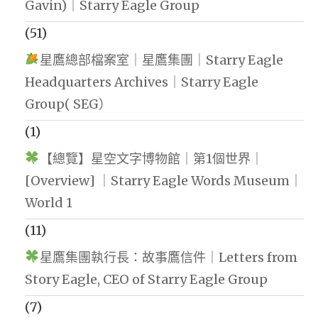
Gavin)｜Starry Eagle Group
(51)
星鷹總部檔案室｜星鷹集團｜Starry Eagle
Headquarters Archives｜Starry Eagle
Group( SEG）
(1)
【總覽】星空文字博物館｜第1個世界｜
[Overview] ｜Starry Eagle Words Museum｜
World 1
(11)
星鷹集團執行長：故事鷹信件｜Letters from
Story Eagle, CEO of Starry Eagle Group
(7)