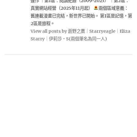
運作 ｜第1區：閱讀紀錄（2009–2023） ｜第2區：
真實網站經營（2025年11月起）
兩個區域意義：
舊連載漫畫已完結，新世界已開始。 第1區是記憶，第
2區是旅程。
View all posts by 蒼野之鷹｜Starryeagle｜Eliza
Starry｜伊莉莎・S(兩個筆名為同一人)