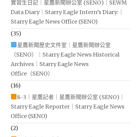
實習生日記｜星鷹新聞辦公室 (SENO)｜SEWM
Data Diary｜Starry Eagle Intern’s Diary:｜
Starry Eagle News Office (SENO)
(35)
星鷹新聞歷史文件室｜星鷹新聞辦公室
（SENO）｜Starry Eagle News Historical
Archives｜Starry Eagle News
Office（SENO）
(16)
8-3｜星鷹記者｜星鷹新聞辦公室 (SENO)｜
Starry Eagle Reporter｜Starry Eagle News
Office (SENO)
(2)