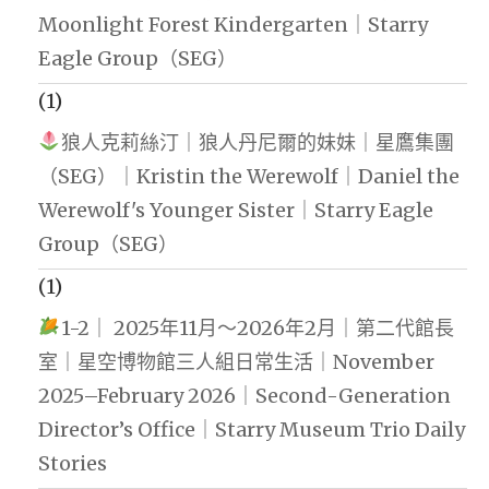
Moonlight Forest Kindergarten｜Starry
Eagle Group（SEG）
(1)
狼人克莉絲汀｜狼人丹尼爾的妹妹｜星鷹集團
（SEG）｜Kristin the Werewolf｜Daniel the
Werewolf's Younger Sister｜Starry Eagle
Group（SEG）
(1)
1-2｜ 2025年11月～2026年2月｜第二代館長
室｜星空博物館三人組日常生活｜November
2025–February 2026｜Second-Generation
Director’s Office｜Starry Museum Trio Daily
Stories