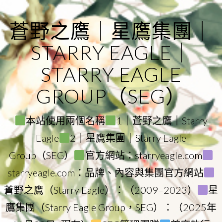
Skip
to
蒼野之鷹｜星鷹集團｜
content
STARRY EAGLE｜
STARRY EAGLE
GROUP（SEG）
本站使用兩個名稱
1｜蒼野之鷹｜Starry
Eagle
2｜星鷹集團｜Starry Eagle
Group（SEG）
官方網站：starryeagle.com
starryeagle.com：品牌、內容與集團官方網站
蒼野之鷹（Starry Eagle）：（2009–2023）
星
鷹集團（Starry Eagle Group，SEG）：（2025年