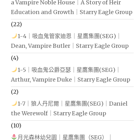
a Vampire Noble House｜A Story of Heir
Education and Growth｜Starry Eagle Group
(22)
1-4｜吸血鬼管家迪恩｜星鷹集團(SEG)｜
Dean, Vampire Butler｜Starry Eagle Group
(4)
1-5｜吸血鬼公爵亞瑟｜星鷹集團(SEG)｜
Arthur, Vampire Duke｜Starry Eagle Group
(2)
1-7｜狼人丹尼爾｜星鷹集團(SEG)｜Daniel
the Werewolf｜Starry Eagle Group
(10)
月光森林幼兒園｜星鷹集團（SEG）｜