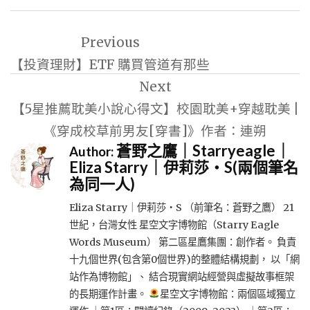
文
Previous
章
【投資理財】ETF 購買管道有那些
導
Next
覽
【5星推薦耽美小說心得文】校園耽美+穿越耽美 |
《穿成校草前男友[穿書]》作者：連朔
蒼野之鷹｜Starryeagle｜
Author:
Eliza Starry｜伊莉莎・S(兩個筆名
為同一人)
Eliza Starry｜伊莉莎・S （前筆名：蒼野之鷹） 21
世紀，台灣女性 星空文字博物館（Starry Eagle
Words Museum） 第二區星鷹集團：創作者。 負責
十九個世界(包含第0個世界)的整體結構規劃， 以「網
站作為博物館」、 結合現實網站經營與虛擬故事框架
的長期運作計畫。
星空文字博物館：兩個區域獨立