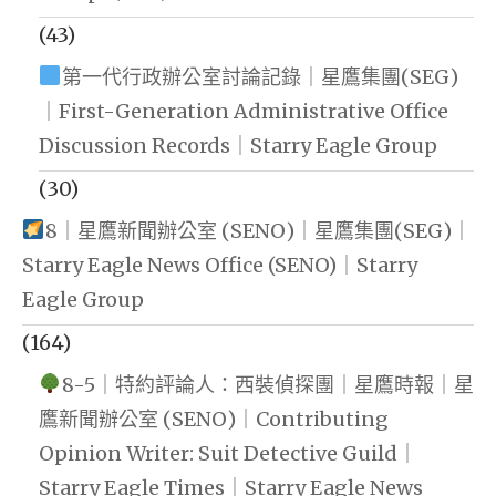
(43)
第一代行政辦公室討論記錄｜星鷹集團(SEG)
｜First-Generation Administrative Office
Discussion Records｜Starry Eagle Group
(30)
8｜星鷹新聞辦公室 (SENO)｜星鷹集團(SEG)｜
Starry Eagle News Office (SENO)｜Starry
Eagle Group
(164)
8-5｜特約評論人：西裝偵探團｜星鷹時報｜星
鷹新聞辦公室 (SENO)｜Contributing
Opinion Writer: Suit Detective Guild｜
Starry Eagle Times｜Starry Eagle News