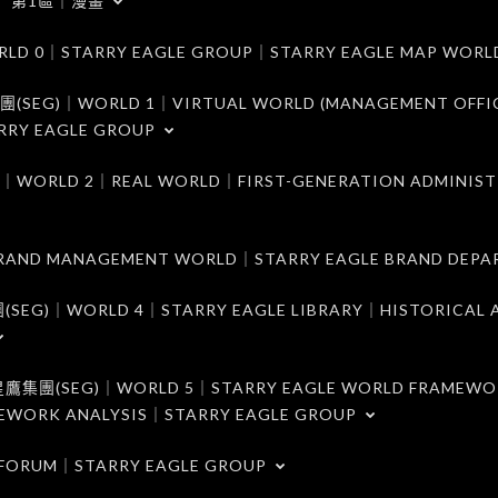
第1區｜漫畫
｜STARRY EAGLE GROUP｜STARRY EAGLE MAP WORL
)｜WORLD 1｜VIRTUAL WORLD (MANAGEMENT OFFI
RRY EAGLE GROUP
D 2｜REAL WORLD｜FIRST-GENERATION ADMINIST
MANAGEMENT WORLD｜STARRY EAGLE BRAND DEPA
ORLD 4｜STARRY EAGLE LIBRARY｜HISTORICAL A
EG)｜WORLD 5｜STARRY EAGLE WORLD FRAMEWO
MEWORK ANALYSIS｜STARRY EAGLE GROUP
ORUM｜STARRY EAGLE GROUP