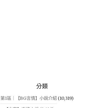
鍵
字:
分類
第1區｜【BG言情】小說介紹
(10,319)