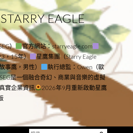
ARRY EAGLE
（SEG）
官方網站：starryeagle.com
023，15年）
星鷹集團（Starry Eagle
le（故事鷹，男性）
執行總監：Owen（歐
SEG是一個融合奇幻、商業與音樂的虛擬
真實企業資訊
2026年9月重新啟動星鷹
版
搜
Menu