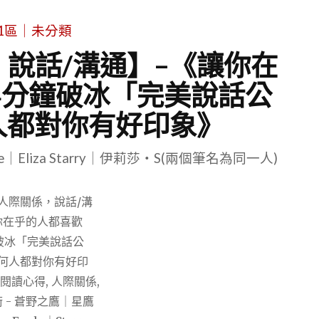
1區｜未分類
說話/溝通】–《讓你在
4分鐘破冰「完美說話公
人都對你有好印象》
le｜Eliza Starry｜伊莉莎・S(兩個筆名為同一人)