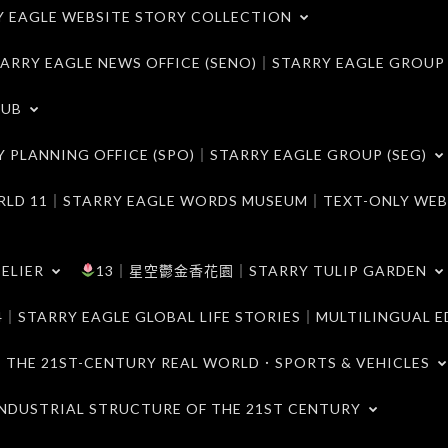
LE WEBSITE STORY COLLECTION
 EAGLE NEWS OFFICE (SENO)｜STARRY EAGLE GROUP
LUB
ANNING OFFICE (SPO)｜STARRY EAGLE GROUP (SEG)
｜STARRY EAGLE WORDS MUSEUM｜TEXT-ONLY WEB
ELIER
13｜星空鬱金香花園｜STARRY TULIP GARDEN
RY EAGLE GLOBAL LIFE STORIES｜MULTILINGUAL E
21ST-CENTURY REAL WORLD．SPORTS & VEHICLES
TRIAL STRUCTURE OF THE 21ST CENTURY