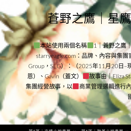
Skip
to
蒼野之鷹｜星鷹集團
content
本站使用兩個名稱
1｜蒼野之鷹｜Sta
starryeagle.com：品牌、內容與
Group，SEG）：（2025年11月20日
恩）、Gavin（蓋文）
故事由｜Eliza 
集團經營故事，以
商業管理邏輯進行