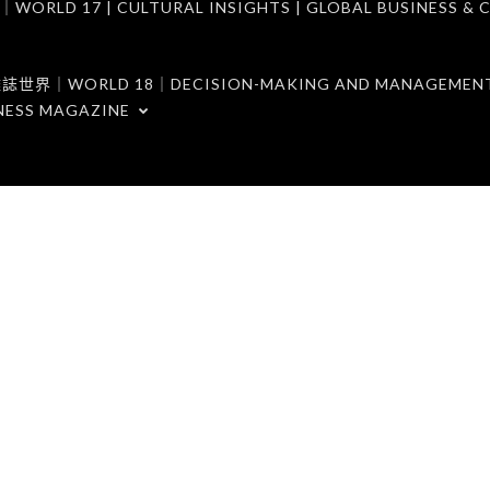
7 | CULTURAL INSIGHTS | GLOBAL BUSINESS & C
ORLD 18｜DECISION-MAKING AND MANAGEMENT 
NESS MAGAZINE