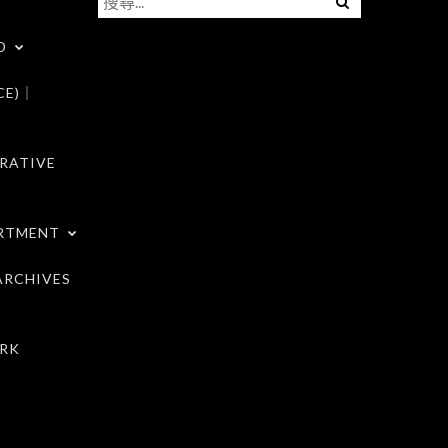
尋
D
關
鍵
CE)｜
字:
RATIVE
RTMENT
RCHIVES
RK