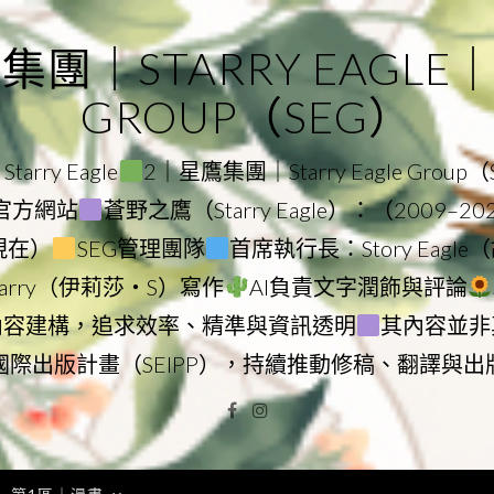
｜STARRY EAGLE｜ST
GROUP（SEG）
rry Eagle
2｜星鷹集團｜Starry Eagle Group
集團官方網站
蒼野之鷹（Starry Eagle）：（2009–2
–現在）
SEG管理團隊
首席執行長：Story Eag
Starry（伊莉莎・S）寫作
AI負責文字潤飾與評論
內容建構，追求效率、精準與資訊透明
其內容並非
國際出版計畫（SEIPP），持續推動修稿、翻譯與出
Facebook
Instagram