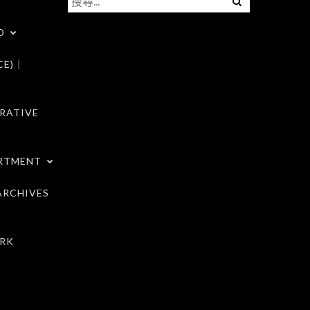
尋
D
關
鍵
CE)｜
字:
RATIVE
RTMENT
RCHIVES
RK