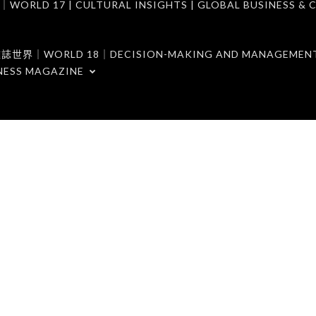
7 | CULTURAL INSIGHTS | GLOBAL BUSINESS & C
ORLD 18｜DECISION-MAKING AND MANAGEMENT 
NESS MAGAZINE