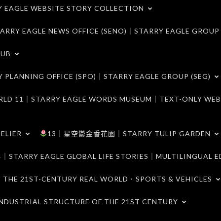
LE WEBSITE STORY COLLECTION
 EAGLE NEWS OFFICE (SENO)｜STARRY EAGLE GROUP
LUB
ANNING OFFICE (SPO)｜STARRY EAGLE GROUP (SEG)
｜STARRY EAGLE WORDS MUSEUM｜TEXT-ONLY WEB
ELIER
13｜星空鬱金香花園｜STARRY TULIP GARDEN
RY EAGLE GLOBAL LIFE STORIES｜MULTILINGUAL E
21ST-CENTURY REAL WORLD．SPORTS & VEHICLES
TRIAL STRUCTURE OF THE 21ST CENTURY