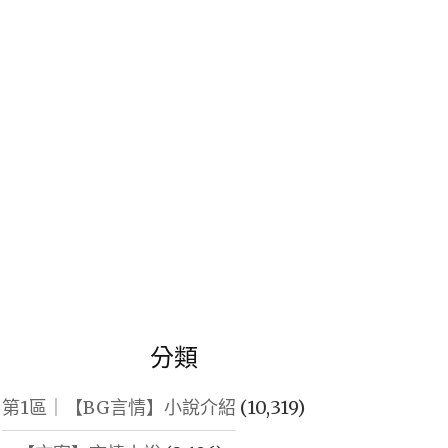
鍵
字:
分類
第1區｜【BG言情】小說介紹
(10,319)