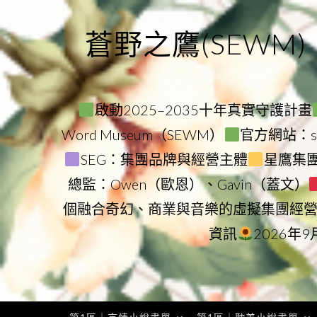
Skip
to
蒼野之鷹(SEWM)
content
啟動2025–2035十年真實守護計畫
Word Museum（SEWM）
官方網站：star
SEG：集團品牌與經營主體
星鷹集團（
總監：Owen（歐恩）、Gavin（蓋文）
個融合奇幻、商業與音樂的虛擬集團經
資訊
2026年