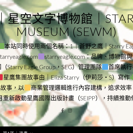
｜星空文字博物館｜STARRY
MUSEUM (SEWM)
本站同時使用兩個名稱：1｜蒼野之鷹｜Starry Eagl
ryeagle.com
starryeagle.com：品牌、博
Starry Eagle Group，SEG）管理團隊
首席執行長
星鷹集團故事由｜Eliza Starry（伊莉莎・S）寫作
營故事，以
商業管理邏輯進行內容建構，追求效率
9月重新啟動星鷹國際出版計畫（SEIPP），持續推
Facebook
Instagram