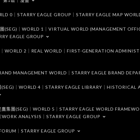
第1區｜漫畫
｜STARRY EAGLE GROUP｜STARRY EAGLE MAP WORL
)｜WORLD 1｜VIRTUAL WORLD (MANAGEMENT OFFI
RRY EAGLE GROUP
D 2｜REAL WORLD｜FIRST-GENERATION ADMINIST
MANAGEMENT WORLD｜STARRY EAGLE BRAND DEPA
ORLD 4｜STARRY EAGLE LIBRARY｜HISTORICAL A
EG)｜WORLD 5｜STARRY EAGLE WORLD FRAMEWO
MEWORK ANALYSIS｜STARRY EAGLE GROUP
ORUM｜STARRY EAGLE GROUP