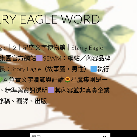
 EAGLE WORD
e｜2｜星空文字博物館｜Starry Eagle
物館與集團官方網站
SEWM：網站／內容品牌
：Story Eagle（故事鷹，男性）
執行
AI負責文字潤飾與評論
星鷹集團是一
、精準與資訊透明
其內容並非真實企業
動修稿、翻譯、出版
搜
Menu