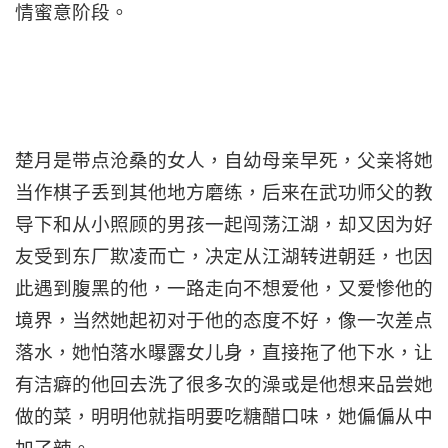
情蜜意阶段。
楚月是带点沧桑的女人，自幼母亲早死，父亲将她
当作棋子丢到其他地方磨练，后来在武功师父的教
导下和从小照顾的男孩一起闯荡江湖，却又因为好
友受到东厂欺凌而亡，决定从江湖转进朝廷，也因
此遇到腹黑的他，一路走向不想爱他，又爱惨他的
境界，当然她起初对于他的态度不好，像一次差点
落水，她怕落水曝露女儿身，直接拖了他下水，让
有洁癖的他回去洗了很多次的澡或是他想来品尝她
做的菜，明明他就指明要吃糖醋口味，她偏偏从中