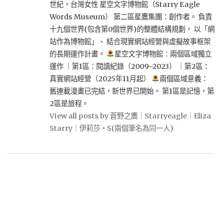
世紀，台灣女性 星空文字博物館（Starry Eagle
Words Museum） 第二區星鷹集團：創作者。 負責
十九個世界(包含第0個世界)的整體結構規劃， 以「網
站作為博物館」、 結合現實網站經營與虛擬故事框架
的長期運作計畫。
星空文字博物館：兩個區域獨立
運作 ｜第1區：閱讀紀錄（2009–2023） ｜第2區：
真實網站經營（2025年11月起）
兩個區域意義：
舊連載漫畫已完結，新世界已開始。 第1區是記憶，第
2區是旅程。
View all posts by 蒼野之鷹｜Starryeagle｜Eliza
Starry｜伊莉莎・S(兩個筆名為同一人)