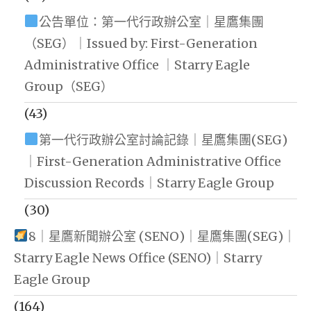
公告單位：第一代行政辦公室｜星鷹集團
（SEG）｜Issued by: First-Generation
Administrative Office ｜Starry Eagle
Group（SEG）
(43)
第一代行政辦公室討論記錄｜星鷹集團(SEG)
｜First-Generation Administrative Office
Discussion Records｜Starry Eagle Group
(30)
8｜星鷹新聞辦公室 (SENO)｜星鷹集團(SEG)｜
Starry Eagle News Office (SENO)｜Starry
Eagle Group
(164)