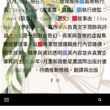
11月20日–現在）
SEG管理團隊
首席執行
長：Story Eagle（故事鷹，男性）
執行總監：
Owen（歐恩）、Gavin（蓋文）
故事由｜Eliza
Starry（伊莉莎・S）寫作
AI負責文字潤飾與評
論
SEG是一個融合奇幻、商業與音樂的虛擬集
團經營故事，以
商業管理邏輯進行內容建構，
追求效率、精準與資訊透明
其內容並非真實企
業資訊
2026年9月重新啟動星鷹國際出版計畫
（SEIPP），持續推動修稿、翻譯與出版
Facebook
Instagram
Menu