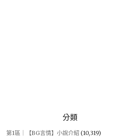
關
鍵
字:
分類
第1區｜【BG言情】小說介紹
(10,319)