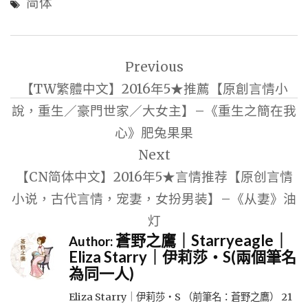
简体
文
Previous
章
【TW繁體中文】2016年5★推薦【原創言情小
導
說，重生／豪門世家／大女主】–《重生之簡在我
覽
心》肥兔果果
Next
【CN简体中文】2016年5★言情推荐【原创言情
小说，古代言情，宠妻，女扮男装】–《从妻》油
灯
蒼野之鷹｜Starryeagle｜
Author:
Eliza Starry｜伊莉莎・S(兩個筆名
為同一人)
Eliza Starry｜伊莉莎・S （前筆名：蒼野之鷹） 21