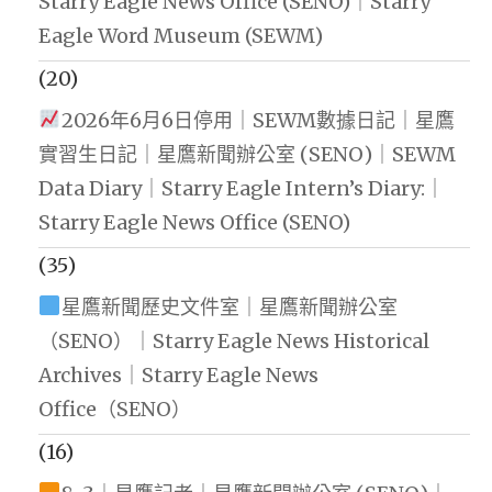
Starry Eagle News Office (SENO)｜Starry
Eagle Word Museum (SEWM)
(20)
2026年6月6日停用｜SEWM數據日記｜星鷹
實習生日記｜星鷹新聞辦公室 (SENO)｜SEWM
Data Diary｜Starry Eagle Intern’s Diary:｜
Starry Eagle News Office (SENO)
(35)
星鷹新聞歷史文件室｜星鷹新聞辦公室
（SENO）｜Starry Eagle News Historical
Archives｜Starry Eagle News
Office（SENO）
(16)