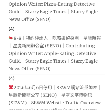
Opinion Writer: Pizza-Eating Detective
Guild｜Starry Eagle Times｜Starry Eagle
News Office (SENO)
(4)
8-8｜特約評論人：吃蘋果偵探團｜星鷹時報
｜星鷹新聞辦公室 (SENO)｜Contributing
Opinion Writer: Apple-Eating Detective
Guild｜Starry Eagle Times｜Starry Eagle
News Office (SENO)
(4)
2026年6月6日停用｜SEWM網站流量總表｜
星鷹新聞辦公室 (SENO)｜星空文字博物館
(SEWM)｜SEWM Website Traffic Overview｜