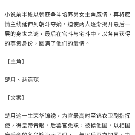
小说前半段以朝庭争斗培养男女主角感情，再将感
情主线延伸到朝斗夺嫡，迫使两人逐渐揭开最后一
层的身世之谜，最后在宫斗与宅斗中，以各自获得
的尊贵身份，圆满了他们的爱情。
【主角】
楚月、赫连琛
【文案】
楚月这一生荣华锦绣，为官最高时至锦衣卫副指挥
使，得皇帝青眼，后罢官免职，被掳他国，以相国