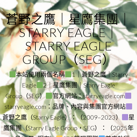
Skip
to
蒼野之鷹｜星鷹集團｜
content
STARRY EAGLE｜
STARRY EAGLE
GROUP（SEG）
本站使用兩個名稱
1｜蒼野之鷹｜Starry
Eagle
2｜星鷹集團｜Starry Eagle
Group（SEG）
官方網站：starryeagle.com
starryeagle.com：品牌、內容與集團官方網站
蒼野之鷹（Starry Eagle）：（2009–2023）
星
鷹集團（Starry Eagle Group，SEG）：（2025年