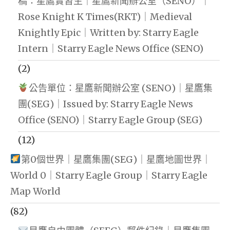
稿：星鷹實習生｜星鷹新聞辦公室（SENO）｜
Rose Knight K Times(RKT)｜Medieval
Knightly Epic｜Written by: Starry Eagle
Intern｜Starry Eagle News Office (SENO)
(2)
公告單位：星鷹新聞辦公室 (SENO)｜星鷹集
團(SEG)｜Issued by: Starry Eagle News
Office (SENO)｜Starry Eagle Group (SEG)
(12)
第0個世界｜星鷹集團(SEG)｜星鷹地圖世界｜
World 0｜Starry Eagle Group｜Starry Eagle
Map World
(82)