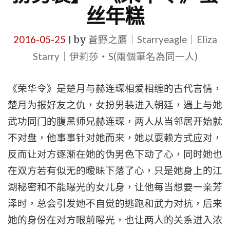
丝年糕
2016-05-25
by
蒼野之鷹｜Starryeagle｜Eliza
|
Starry｜伊莉莎・S(兩個筆名為同一人)
《荣华令》是楚月与赫连琛相爱相缠的古代言情，
楚月为报好友之仇，女扮男装进入朝廷，遇上与她
武功同门的腹黑师兄赫连琛，两人从当邻居开始就
不对盘，他事事针对她而来，她以耍赖方式应对，
反而让对方逐渐在她的伪男色下动了心，同时她也
在双方若有似无的暧昧下落了心，只是她身上的江
湖秘密和不能曝光的女儿身，让他每当想要一亲芳
泽时，总会引发她不自觉的逃跑和武力对抗，后来
她的身份在对方眼前曝光，也让两人的关系进入浓