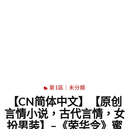
字
第1區｜未分類
【CN简体中文】【原创
言情小说，古代言情，女
扮男装】–《荣华令》蜜