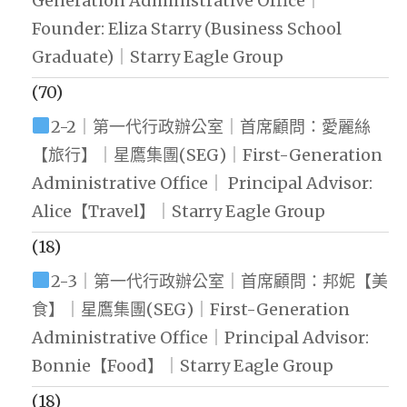
Generation Administrative Office｜
Founder: Eliza Starry (Business School
Graduate)｜Starry Eagle Group
(70)
2-2｜第一代行政辦公室｜首席顧問：愛麗絲
【旅行】｜星鷹集團(SEG)｜First-Generation
Administrative Office｜ Principal Advisor:
Alice【Travel】｜Starry Eagle Group
(18)
2-3｜第一代行政辦公室｜首席顧問：邦妮【美
食】｜星鷹集團(SEG)｜First-Generation
Administrative Office｜Principal Advisor:
Bonnie【Food】｜Starry Eagle Group
(18)