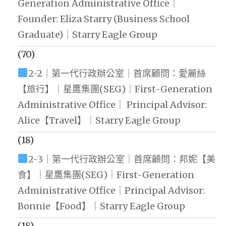
Generation Administrative Office｜
Founder: Eliza Starry (Business School
Graduate)｜Starry Eagle Group
(70)
2-2｜第一代行政辦公室｜首席顧問：愛麗絲
【旅行】｜星鷹集團(SEG)｜First-Generation
Administrative Office｜ Principal Advisor:
Alice【Travel】｜Starry Eagle Group
(18)
2-3｜第一代行政辦公室｜首席顧問：邦妮【美
食】｜星鷹集團(SEG)｜First-Generation
Administrative Office｜Principal Advisor:
Bonnie【Food】｜Starry Eagle Group
(18)