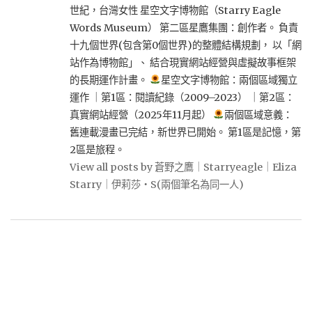
世紀，台灣女性 星空文字博物館（Starry Eagle
Words Museum） 第二區星鷹集團：創作者。 負責
十九個世界(包含第0個世界)的整體結構規劃， 以「網
站作為博物館」、 結合現實網站經營與虛擬故事框架
的長期運作計畫。
星空文字博物館：兩個區域獨立
運作 ｜第1區：閱讀紀錄（2009–2023） ｜第2區：
真實網站經營（2025年11月起）
兩個區域意義：
舊連載漫畫已完結，新世界已開始。 第1區是記憶，第
2區是旅程。
View all posts by 蒼野之鷹｜Starryeagle｜Eliza
Starry｜伊莉莎・S(兩個筆名為同一人)