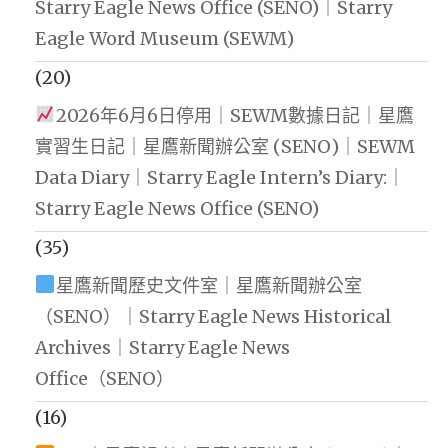
Starry Eagle News Office (SENO)｜Starry
Eagle Word Museum (SEWM)
(20)
2026年6月6日停用｜SEWM數據日記｜星鷹
實習生日記｜星鷹新聞辦公室 (SENO)｜SEWM
Data Diary｜Starry Eagle Intern’s Diary:｜
Starry Eagle News Office (SENO)
(35)
星鷹新聞歷史文件室｜星鷹新聞辦公室
（SENO）｜Starry Eagle News Historical
Archives｜Starry Eagle News
Office（SENO）
(16)