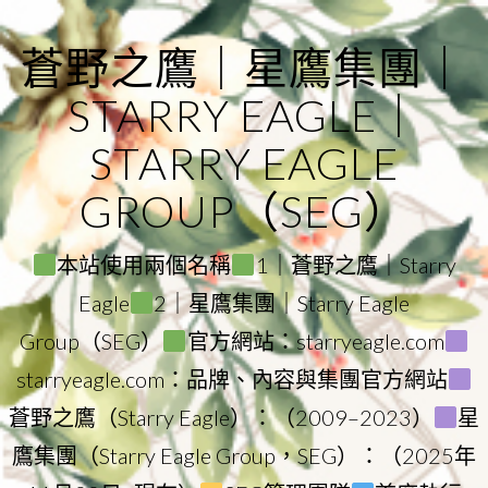
Skip
to
蒼野之鷹｜星鷹集團｜
content
STARRY EAGLE｜
STARRY EAGLE
GROUP（SEG）
本站使用兩個名稱
1｜蒼野之鷹｜Starry
Eagle
2｜星鷹集團｜Starry Eagle
Group（SEG）
官方網站：starryeagle.com
starryeagle.com：品牌、內容與集團官方網站
蒼野之鷹（Starry Eagle）：（2009–2023）
星
鷹集團（Starry Eagle Group，SEG）：（2025年