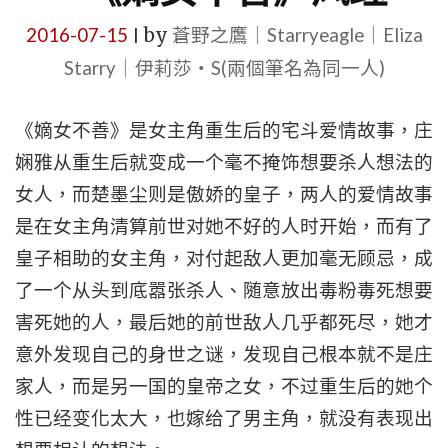
2016-07-15
by
蒼野之鷹｜Starryeagle｜Eliza
|
Starry｜伊莉莎・S(兩個筆名為同一人)
《嫡女不善》是女主角重生后的宅斗爱情故事，庄
娴雅从重生后就变成一个毫不掩饰想要杀人想法的
女人，而楚墨尘则是傲娇的皇子，两人的爱情故事
是在女主角清算前世对她不好的人时开始，而有了
皇子相助的女主角，对付起敌人更加毫无顾忌，成
了一个从头到底嚣张杀人、随意放出毒粉毒死想要
害死她的人，最后她的前世敌人几乎都死尽，她才
意外发现自己的身世之谜，发现自己根本就不是庄
家人，而是另一国的皇帝之女，不过重生后的她个
性已经变化太大，也嫁给了男主角，就没有表现出