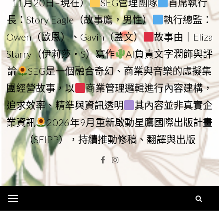
11月20日–現在）
SEG管理團隊
首席執行
長：Story Eagle（故事鷹，男性）
執行總監：
Owen（歐恩）、Gavin（蓋文）
故事由｜Eliza
Starry（伊莉莎・S）寫作
AI負責文字潤飾與評
論
SEG是一個融合奇幻、商業與音樂的虛擬集
團經營故事，以
商業管理邏輯進行內容建構，
追求效率、精準與資訊透明
其內容並非真實企
業資訊
2026年9月重新啟動星鷹國際出版計畫
（SEIPP），持續推動修稿、翻譯與出版
Facebook
Instagram
Menu