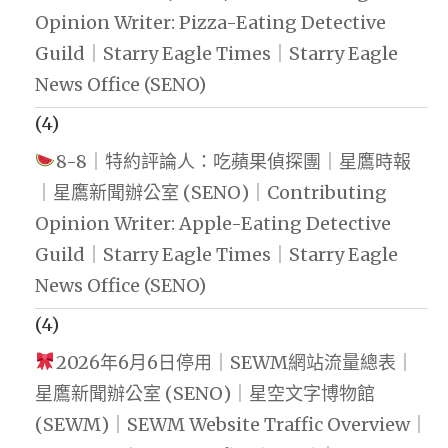
Opinion Writer: Pizza-Eating Detective
Guild｜Starry Eagle Times｜Starry Eagle
News Office (SENO)
(4)
8-8｜特約評論人：吃蘋果偵探團｜星鷹時報
｜星鷹新聞辦公室 (SENO)｜Contributing
Opinion Writer: Apple-Eating Detective
Guild｜Starry Eagle Times｜Starry Eagle
News Office (SENO)
(4)
2026年6月6日停用｜SEWM網站流量總表｜
星鷹新聞辦公室 (SENO)｜星空文字博物館
(SEWM)｜SEWM Website Traffic Overview｜