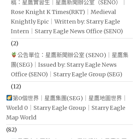
稿：星鷹實習生｜星鷹新聞辦公室（SENO）｜
Rose Knight K Times(RKT)｜Medieval
Knightly Epic｜Written by: Starry Eagle
Intern｜Starry Eagle News Office (SENO)
(2)
公告單位：星鷹新聞辦公室 (SENO)｜星鷹集
團(SEG)｜Issued by: Starry Eagle News
Office (SENO)｜Starry Eagle Group (SEG)
(12)
第0個世界｜星鷹集團(SEG)｜星鷹地圖世界｜
World 0｜Starry Eagle Group｜Starry Eagle
Map World
(82)