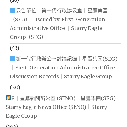
公告單位：第一代行政辦公室｜星鷹集團
（SEG）｜Issued by: First-Generation
Administrative Office ｜Starry Eagle
Group（SEG）
(43)
第一代行政辦公室討論記錄｜星鷹集團(SEG)
｜First-Generation Administrative Office
Discussion Records｜Starry Eagle Group
(30)
8｜星鷹新聞辦公室 (SENO)｜星鷹集團(SEG)｜
Starry Eagle News Office (SENO)｜Starry
Eagle Group
(164)