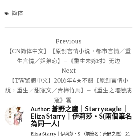
简体
文
Previous
章
【CN简体中文】【原创言情小说，都市言情／重
導
生言情／姐弟恋】–《重生未嫁时》无边
覽
Next
【TW繁體中文】2016年4★不錯【原創言情小
說，重生／甜寵文／青梅竹馬】–《重生之暗戀成
寵》雲一一
蒼野之鷹｜Starryeagle｜
Author:
Eliza Starry｜伊莉莎・S(兩個筆名
為同一人)
Eliza Starry｜伊莉莎・S （前筆名：蒼野之鷹） 21