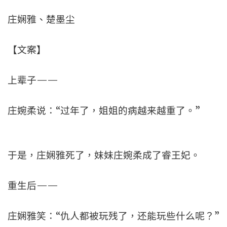
庄娴雅、楚墨尘
【文案】
上辈子——
庄婉柔说：“过年了，姐姐的病越来越重了。”
于是，庄娴雅死了，妹妹庄婉柔成了睿王妃。
重生后——
庄娴雅笑：“仇人都被玩残了，还能玩些什么呢？”