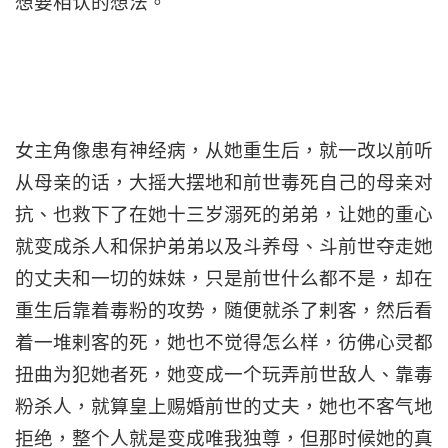
想要相认的想法。
女主角像患有神经病，从她重生后，就一改以前听
从母亲的话，大摇大摆地和前世毒死自己的母亲对
抗、也救下了在她十三岁溺死的弟弟，让她的重心
就变成杀人和保护弟弟以及斗养母、斗前世夺走她
的丈夫和一切的妹妹，只是前世什么都不是，却在
重生后靠着毒粉的攻势，随便就杀了剌客，然后看
着一堆剌客的死，她也不觉得怎么样，彷佛心灵都
扭曲为犯她者死，她变成一个玩弄前世敌人、靠毒
粉杀人，就算皇上赐婚前世的丈夫，她也不客气地
拒绝，整个人就是变成唯我独尊，但那时候她的真