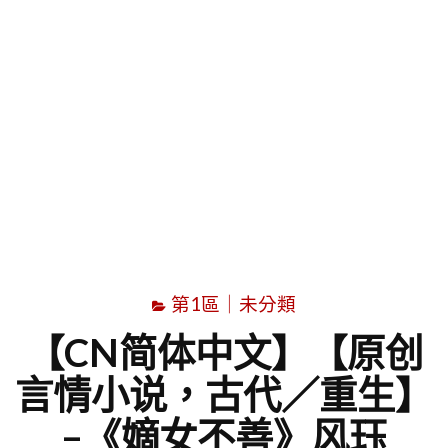
字
第1區｜未分類
【CN简体中文】【原创
言情小说，古代／重生】
–《嫡女不善》风珏