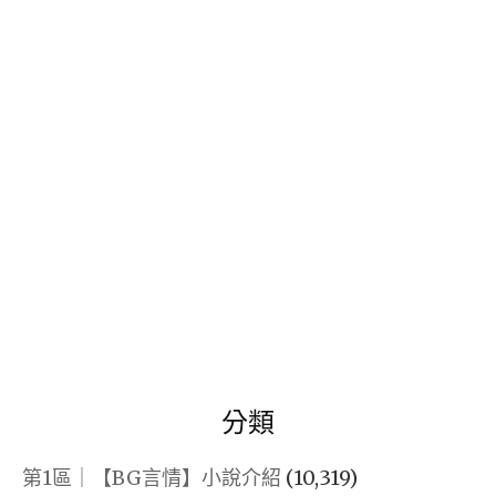
關
鍵
字:
分類
第1區｜【BG言情】小說介紹
(10,319)