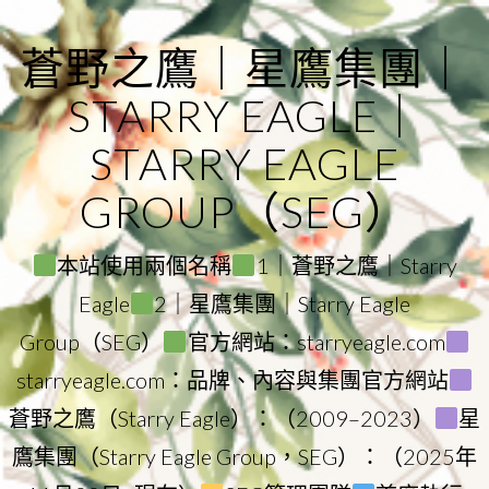
Skip
to
蒼野之鷹｜星鷹集團｜
content
STARRY EAGLE｜
STARRY EAGLE
GROUP（SEG）
本站使用兩個名稱
1｜蒼野之鷹｜Starry
Eagle
2｜星鷹集團｜Starry Eagle
Group（SEG）
官方網站：starryeagle.com
starryeagle.com：品牌、內容與集團官方網站
蒼野之鷹（Starry Eagle）：（2009–2023）
星
鷹集團（Starry Eagle Group，SEG）：（2025年