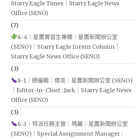
Starry Eagle Times｜Starry Eagle News
Office (SENO)
(7)
8-4｜星鷹實習生專欄｜星鷹新聞辦公室
(SENO)｜Starry Eagle Intern Column｜
Starry Eagle News Office (SENO)
(3)
8-1｜總編輯：傑克｜星鷹新聞辦公室 (SENO)
｜Editor-in-Chief : Jack｜Starry Eagle News
Office (SENO)
(3)
8-2｜特派任務主管：瑪麗｜星鷹新聞辦公室
(SENO)｜Special Assignment Manager :