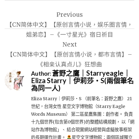
文
Previous
章
【CN简体中文】【原创言情小说，娱乐圈言情，
導
姐弟恋】–《一寸星光》宿日祈目
覽
Next
【CN简体中文】【原创言情小说，都市言情】–
《相亲认真点儿》狂想曲
蒼野之鷹｜Starryeagle｜
Author:
Eliza Starry｜伊莉莎・S(兩個筆名
為同一人)
Eliza Starry｜伊莉莎・S （前筆名：蒼野之鷹） 21
世紀，台灣女性 星空文字博物館（Starry Eagle
Words Museum） 第二區星鷹集團：創作者。 負責
十九個世界(包含第0個世界)的整體結構規劃， 以「網
站作為博物館」、 結合現實網站經營與虛擬故事框架
的長期運作計畫。
星空文字博物館：兩個區域獨立