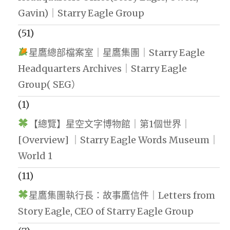
Gavin)｜Starry Eagle Group
(51)
星鷹總部檔案室｜星鷹集團｜Starry Eagle
Headquarters Archives｜Starry Eagle
Group( SEG）
(1)
【總覽】星空文字博物館｜第1個世界｜
[Overview] ｜Starry Eagle Words Museum｜
World 1
(11)
星鷹集團執行長：故事鷹信件｜Letters from
Story Eagle, CEO of Starry Eagle Group