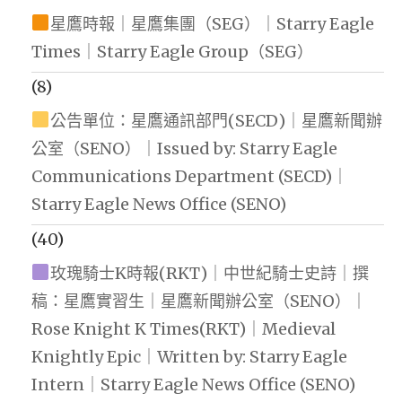
星鷹時報｜星鷹集團（SEG）｜Starry Eagle
Times｜Starry Eagle Group（SEG）
(8)
公告單位：星鷹通訊部門(SECD)｜星鷹新聞辦
公室（SENO）｜Issued by: Starry Eagle
Communications Department (SECD)｜
Starry Eagle News Office (SENO)
(40)
玫瑰騎士K時報(RKT)｜中世紀騎士史詩｜撰
稿：星鷹實習生｜星鷹新聞辦公室（SENO）｜
Rose Knight K Times(RKT)｜Medieval
Knightly Epic｜Written by: Starry Eagle
Intern｜Starry Eagle News Office (SENO)