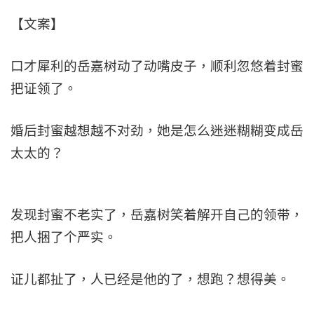
【文案】
口才犀利的岳嘉树动了动嘴皮子，顺利忽悠着封蜜
把证领了。
婚后封蜜越想越不对劲，她是怎么迷迷糊糊变成岳
太太的？
发现封蜜不老实了，岳嘉树笑着解开自己的领带，
把人捆了个严实。
证儿都扯了，人已经是他的了，想跑？想得美。