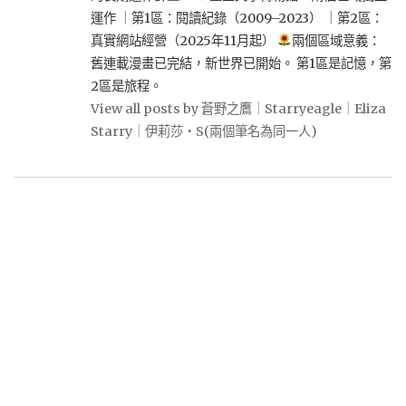
運作 ｜第1區：閱讀紀錄（2009–2023） ｜第2區：
真實網站經營（2025年11月起）
兩個區域意義：
舊連載漫畫已完結，新世界已開始。 第1區是記憶，第
2區是旅程。
View all posts by 蒼野之鷹｜Starryeagle｜Eliza
Starry｜伊莉莎・S(兩個筆名為同一人)