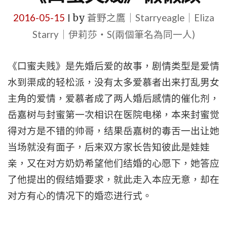
2016-05-15
by
蒼野之鷹｜Starryeagle｜Eliza
|
Starry｜伊莉莎・S(兩個筆名為同一人)
《口蜜夫贱》是先婚后爱的故事，剧情类型是爱情
水到渠成的轻松派，没有太多爱慕者出来打乱男女
主角的爱情，爱慕者成了两人婚后感情的催化剂，
岳嘉树与封蜜第一次相识在医院电梯，本来封蜜觉
得对方是不错的帅哥，结果岳嘉树的毒舌一出让她
当场就没有面子，后来双方家长告知彼此是娃娃
亲，又在对方奶奶希望他们结婚的心愿下，她答应
了他提出的假结婚要求，就此走入本应无意，却在
对方有心的情况下的婚恋进行式。