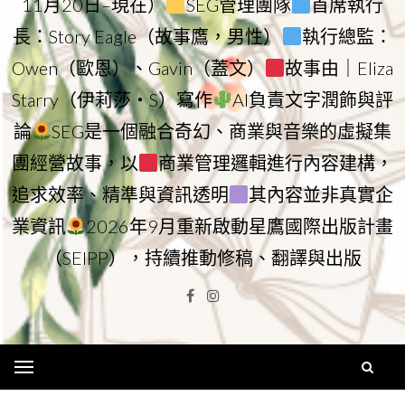
11月20日–現在）
SEG管理團隊
首席執行
長：Story Eagle（故事鷹，男性）
執行總監：
Owen（歐恩）、Gavin（蓋文）
故事由｜Eliza
Starry（伊莉莎・S）寫作
AI負責文字潤飾與評
論
SEG是一個融合奇幻、商業與音樂的虛擬集
團經營故事，以
商業管理邏輯進行內容建構，
追求效率、精準與資訊透明
其內容並非真實企
業資訊
2026年9月重新啟動星鷹國際出版計畫
（SEIPP），持續推動修稿、翻譯與出版
Facebook
Instagram
Menu