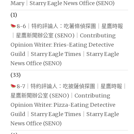
Mary｜Starry Eagle News Office (SENO)
(1)
8-6｜特約評論人：吃薯條偵探團｜星鷹時報
｜星鷹新聞辦公室 (SENO)｜Contributing
Opinion Writer: Fries-Eating Detective
Guild｜Starry Eagle Times｜Starry Eagle
News Office (SENO)
(33)
8-7｜特約評論人：吃披薩偵探團｜星鷹時報｜
星鷹新聞辦公室 (SENO)｜Contributing
Opinion Writer: Pizza-Eating Detective
Guild｜Starry Eagle Times｜Starry Eagle
News Office (SENO)