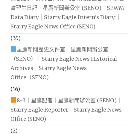
實習生日記｜星鷹新聞辦公室 (SENO)｜SEWM
Data Diary｜Starry Eagle Intern’s Diary:｜
Starry Eagle News Office (SENO)
(35)
星鷹新聞歷史文件室｜星鷹新聞辦公室
（SENO）｜Starry Eagle News Historical
Archives｜Starry Eagle News
Office（SENO）
(16)
8-3｜星鷹記者｜星鷹新聞辦公室 (SENO)｜
Starry Eagle Reporter｜Starry Eagle News
Office (SENO)
(2)