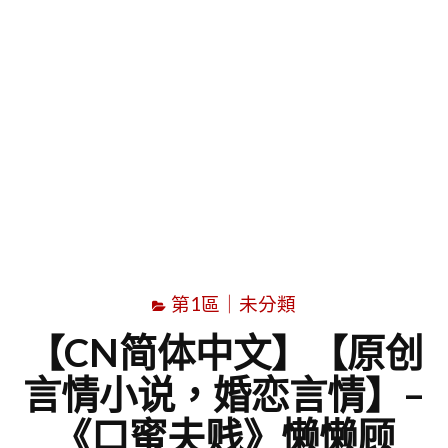
字
第1區｜未分類
【CN简体中文】【原创
言情小说，婚恋言情】–
《口蜜夫贱》懒懒顾