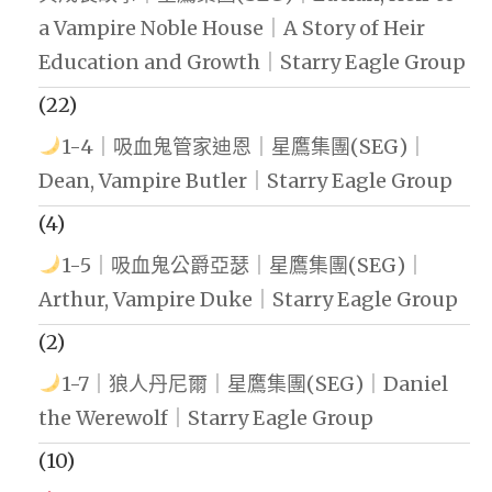
a Vampire Noble House｜A Story of Heir
Education and Growth｜Starry Eagle Group
(22)
1-4｜吸血鬼管家迪恩｜星鷹集團(SEG)｜
Dean, Vampire Butler｜Starry Eagle Group
(4)
1-5｜吸血鬼公爵亞瑟｜星鷹集團(SEG)｜
Arthur, Vampire Duke｜Starry Eagle Group
(2)
1-7｜狼人丹尼爾｜星鷹集團(SEG)｜Daniel
the Werewolf｜Starry Eagle Group
(10)