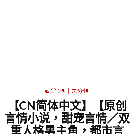
字
第1區｜未分類
【CN简体中文】【原创
言情小说，甜宠言情／双
重人格男主角，都市言