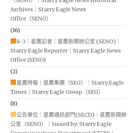
（SENO）｜Starry Eagle News Historical
Archives｜Starry Eagle News
Office（SENO）
(16)
8-3｜星鷹記者｜星鷹新聞辦公室 (SENO)｜
Starry Eagle Reporter｜Starry Eagle News
Office (SENO)
(2)
星鷹時報｜星鷹集團（SEG）｜Starry Eagle
Times｜Starry Eagle Group（SEG）
(8)
公告單位：星鷹通訊部門(SECD)｜星鷹新聞辦
公室（SENO）｜Issued by: Starry Eagle