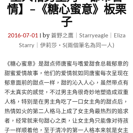
情】–《糖心蜜意》板栗
子
2016-07-01
by
蒼野之鷹｜Starryeagle｜Eliza
|
Starry｜伊莉莎・S(兩個筆名為同一人)
《糖心蜜意》是甜点师唐蜜与嗜爱甜食总裁郁意的
甜蜜爱情故事，他们的爱情就如同唐蜜每次呈现在
郁意面前的甜点一样，甜的沁入人心，虽然带点有
不太真实的感觉，不过男主角很奇妙地塑造成双重
人格，特别是在男主角吃了一口女主角的甜点后，
热情如火的第二人格马上成了女主角最热烈的追求
者，经常就来句甜心之类，让女主角只能像对待孩
子一样顺着他，至于清冷的第一人格本来就是女主