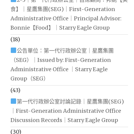
食】｜星鷹集團(SEG)｜First-Generation
Administrative Office｜Principal Advisor:
Bonnie【Food】｜Starry Eagle Group
(18)
公告單位：第一代行政辦公室｜星鷹集團
（SEG）｜Issued by: First-Generation
Administrative Office ｜Starry Eagle
Group（SEG）
(43)
第一代行政辦公室討論記錄｜星鷹集團(SEG)
｜First-Generation Administrative Office
Discussion Records｜Starry Eagle Group
(30)