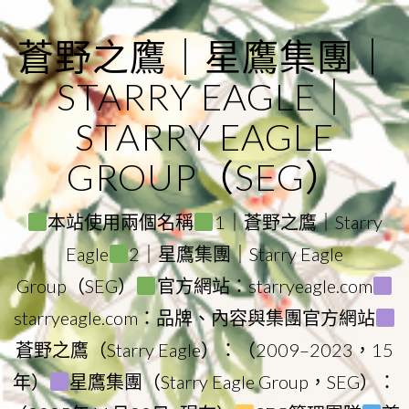
Skip
to
蒼野之鷹｜星鷹集團｜
content
STARRY EAGLE｜
STARRY EAGLE
GROUP（SEG）
本站使用兩個名稱
1｜蒼野之鷹｜Starry
Eagle
2｜星鷹集團｜Starry Eagle
Group（SEG）
官方網站：starryeagle.com
starryeagle.com：品牌、內容與集團官方網站
蒼野之鷹（Starry Eagle）：（2009–2023，15
年）
星鷹集團（Starry Eagle Group，SEG）：