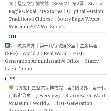
文｜星空文字博物館（SEWM）第2區｜Starry
Eagle Global Life Stories｜Original Version:
Traditional Chinese｜Starry Eagle Words
Museum (SEWM)–Zone 2
(11)
2｜現實世界｜第一代行政辦公室｜星鷹集團
(SEG)｜World 2｜Real World｜First-
Generation Administrative Office ｜Starry
Eagle Group
(179)
【總覽】星空文字博物館｜第2個世界｜第一代
行政辦公室｜[Overview] ｜Starry Eagle Word
Museum｜World 2｜First-Generation
Administrative Office