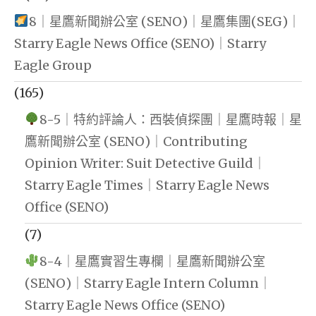
8｜星鷹新聞辦公室 (SENO)｜星鷹集團(SEG)｜
Starry Eagle News Office (SENO)｜Starry
Eagle Group
(165)
8-5｜特約評論人：西裝偵探團｜星鷹時報｜星
鷹新聞辦公室 (SENO)｜Contributing
Opinion Writer: Suit Detective Guild｜
Starry Eagle Times｜Starry Eagle News
Office (SENO)
(7)
8-4｜星鷹實習生專欄｜星鷹新聞辦公室
(SENO)｜Starry Eagle Intern Column｜
Starry Eagle News Office (SENO)