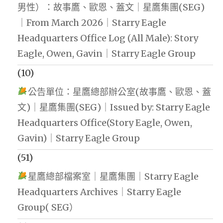
男性）：故事鷹、歐恩、蓋文｜星鷹集團(SEG)
｜From March 2026｜Starry Eagle
Headquarters Office Log (All Male): Story
Eagle, Owen, Gavin｜Starry Eagle Group
(10)
公告單位：星鷹總部辦公室(故事鷹、歐恩、蓋
文)｜星鷹集團(SEG)｜Issued by: Starry Eagle
Headquarters Office(Story Eagle, Owen,
Gavin)｜Starry Eagle Group
(51)
星鷹總部檔案室｜星鷹集團｜Starry Eagle
Headquarters Archives｜Starry Eagle
Group( SEG）