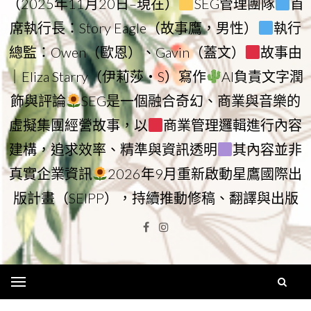
（2025年11月20日–現在）
SEG管理團隊
首
席執行長：Story Eagle（故事鷹，男性）
執行
總監：Owen（歐恩）、Gavin（蓋文）
故事由
｜Eliza Starry（伊莉莎・S）寫作
AI負責文字潤
飾與評論
SEG是一個融合奇幻、商業與音樂的
虛擬集團經營故事，以
商業管理邏輯進行內容
建構，追求效率、精準與資訊透明
其內容並非
真實企業資訊
2026年9月重新啟動星鷹國際出
版計畫（SEIPP），持續推動修稿、翻譯與出版
Facebook
Instagram
Menu