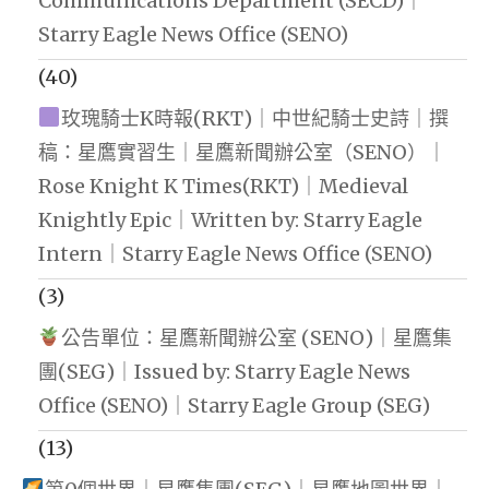
Communications Department (SECD)｜
Starry Eagle News Office (SENO)
(40)
玫瑰騎士K時報(RKT)｜中世紀騎士史詩｜撰
稿：星鷹實習生｜星鷹新聞辦公室（SENO）｜
Rose Knight K Times(RKT)｜Medieval
Knightly Epic｜Written by: Starry Eagle
Intern｜Starry Eagle News Office (SENO)
(3)
公告單位：星鷹新聞辦公室 (SENO)｜星鷹集
團(SEG)｜Issued by: Starry Eagle News
Office (SENO)｜Starry Eagle Group (SEG)
(13)