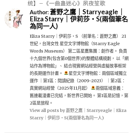
统】–《一曲蛊迷心》夙夜笙歌
蒼野之鷹｜Starryeagle｜
Author:
Eliza Starry｜伊莉莎・S(兩個筆名
為同一人)
Eliza Starry｜伊莉莎・S （前筆名：蒼野之鷹） 21
世紀，台灣女性 星空文字博物館（Starry Eagle
Words Museum） 第二區星鷹集團：創作者。 負責
十九個世界(包含第0個世界)的整體結構規劃， 以「網
站作為博物館」、 結合現實網站經營與虛擬故事框架
的長期運作計畫。
星空文字博物館：兩個區域獨立
運作 ｜第1區：閱讀紀錄（2009–2023） ｜第2區：
真實網站經營（2025年11月起）
兩個區域意義：
舊連載漫畫已完結，新世界已開始。 第1區是記憶，第
2區是旅程。
View all posts by 蒼野之鷹｜Starryeagle｜Eliza
Starry｜伊莉莎・S(兩個筆名為同一人)