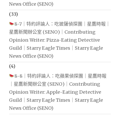
News Office (SENO)
(33)
8-7｜特約評論人：吃披薩偵探團｜星鷹時報｜
星鷹新聞辦公室 (SENO)｜Contributing
Opinion Writer: Pizza-Eating Detective
Guild｜Starry Eagle Times｜Starry Eagle
News Office (SENO)
(4)
8-8｜特約評論人：吃蘋果偵探團｜星鷹時報
｜星鷹新聞辦公室 (SENO)｜Contributing
Opinion Writer: Apple-Eating Detective
Guild｜Starry Eagle Times｜Starry Eagle
News Office (SENO)