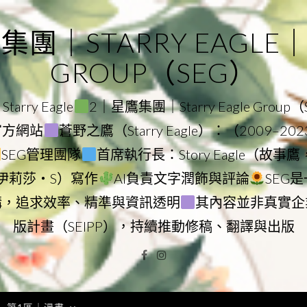
｜STARRY EAGLE｜ST
GROUP（SEG）
rry Eagle
2｜星鷹集團｜Starry Eagle Group
團官方網站
蒼野之鷹（Starry Eagle）：（2009–20
SEG管理團隊
首席執行長：Story Eagle（故事
ry（伊莉莎・S）寫作
AI負責文字潤飾與評論
SEG
構，追求效率、精準與資訊透明
其內容並非真實企
版計畫（SEIPP），持續推動修稿、翻譯與出版
Facebook
Instagram