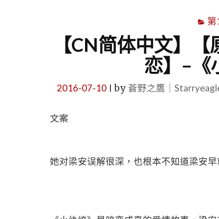
第
【CN简体中文】【
恋】–《
2016-07-10
by
蒼野之鷹｜Starryeag
|
文案
她对梁安误解很深，也根本不知道梁安早