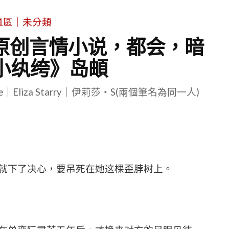
1區｜未分類
原创言情小说，都会，暗
小纨绔》岛頔
le｜Eliza Starry｜伊莉莎・S(兩個筆名為同一人)
就下了决心，要吊死在她这棵歪脖树上。