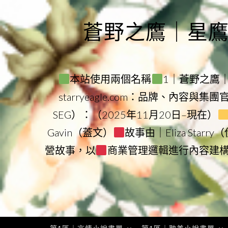
Skip
to
蒼野之鷹｜星鷹集團
content
本站使用兩個名稱
1｜蒼野之鷹｜Sta
starryeagle.com：品牌、內容與集
SEG）：（2025年11月20日–現在）
Gavin（蓋文）
故事由｜Eliza Star
營故事，以
商業管理邏輯進行內容建