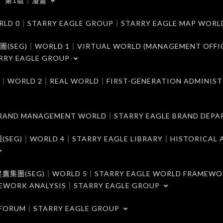
第1區｜漫畫
｜STARRY EAGLE GROUP｜STARRY EAGLE MAP WORL
)｜WORLD 1｜VIRTUAL WORLD (MANAGEMENT OFFI
RRY EAGLE GROUP
D 2｜REAL WORLD｜FIRST-GENERATION ADMINIST
MANAGEMENT WORLD｜STARRY EAGLE BRAND DEPA
ORLD 4｜STARRY EAGLE LIBRARY｜HISTORICAL A
EG)｜WORLD 5｜STARRY EAGLE WORLD FRAMEWO
MEWORK ANALYSIS｜STARRY EAGLE GROUP
ORUM｜STARRY EAGLE GROUP