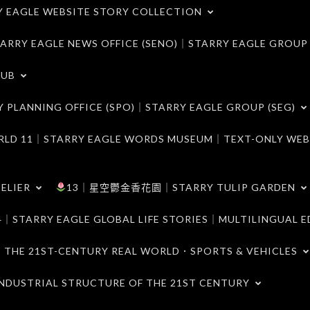
LE WEBSITE STORY COLLECTION
 EAGLE NEWS OFFICE (SENO)｜STARRY EAGLE GROUP
LUB
ANNING OFFICE (SPO)｜STARRY EAGLE GROUP (SEG)
｜STARRY EAGLE WORDS MUSEUM｜TEXT-ONLY WEB
ELIER
13｜星空鬱金香花園｜STARRY TULIP GARDEN
RY EAGLE GLOBAL LIFE STORIES｜MULTILINGUAL E
21ST-CENTURY REAL WORLD．SPORTS & VEHICLES
TRIAL STRUCTURE OF THE 21ST CENTURY