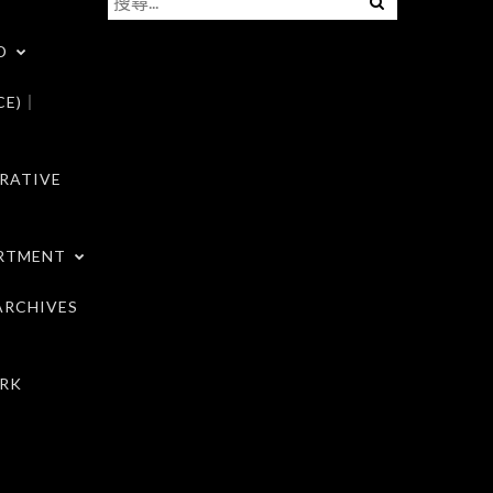
尋
D
關
鍵
CE)｜
字:
RATIVE
RTMENT
RCHIVES
RK