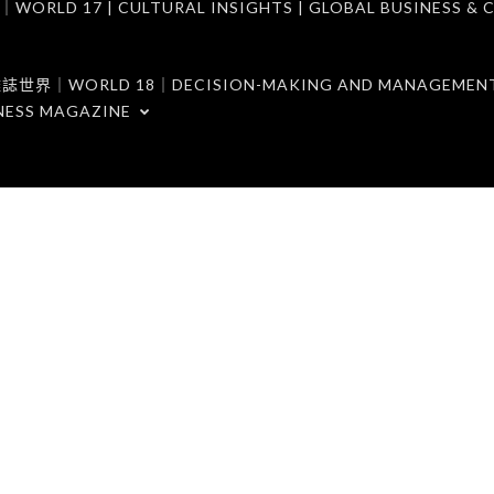
7 | CULTURAL INSIGHTS | GLOBAL BUSINESS & C
ORLD 18｜DECISION-MAKING AND MANAGEMENT 
NESS MAGAZINE