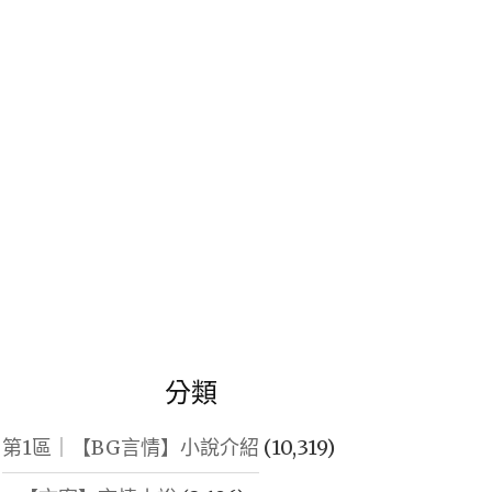
鍵
字:
分類
第1區｜【BG言情】小說介紹
(10,319)