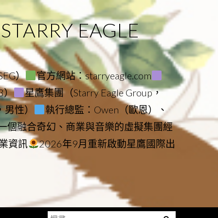
ARRY EAGLE
（SEG）
官方網站：starryeagle.com
23）
星鷹集團（Starry Eagle Group，
鷹，男性）
執行總監：Owen（歐恩）、
是一個融合奇幻、商業與音樂的虛擬集團經
業資訊
2026年9月重新啟動星鷹國際出
搜
Menu