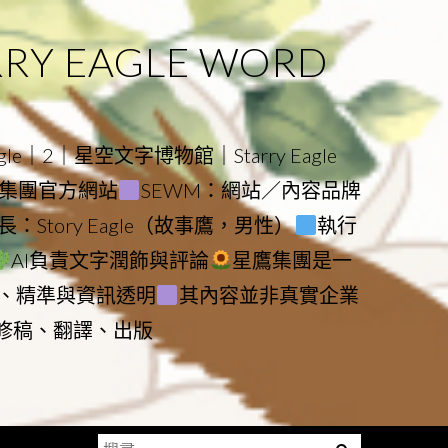
 EAGLE WORD
e｜2｜星空文字博物館｜Starry Eagle
物館與集團官方網站
SEWM：網站／內容品牌
：Story Eagle（故事鷹，男性）
執行
AI負責文字潤飾與評論
星鷹集團是一
、精準與資訊透明
其內容並非真實企業
動修稿、翻譯、出版
搜
Menu