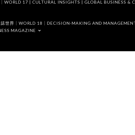
7 | CULTURAL INSIGHTS | GLOBAL BUSINESS & C
ORLD 18｜DECISION-MAKING AND MANAGEMENT 
NESS MAGAZINE