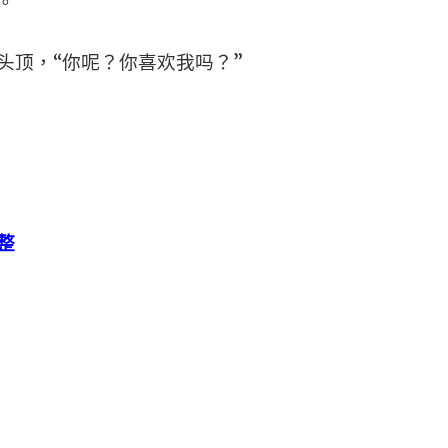
。
头顶，“你呢？你喜欢我吗？”
整