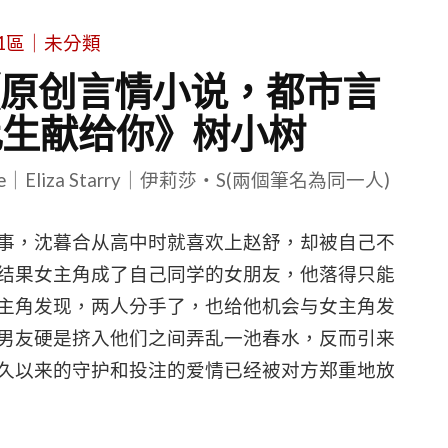
1區｜未分類
【原创言情小说，都市言
此生献给你》树小树
le｜Eliza Starry｜伊莉莎・S(兩個筆名為同一人)
事，沈暮合从高中时就喜欢上赵舒，却被自己不
结果女主角成了自己同学的女朋友，他落得只能
主角发现，两人分手了，也给他机会与女主角发
男友硬是挤入他们之间弄乱一池春水，反而引来
久以来的守护和投注的爱情已经被对方郑重地放