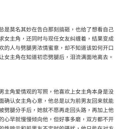
总是莫名其妙在告白那刻搞砸，也给了想看自己
求女主角，还同时与现任女友纠缠着，结果变成
欢的人与劈腿男浓情蜜意，却不知道该如何开口
让女主角在知道初恋劈腿后，泪流满面地离去。
男主角爱情观的写照，他喜欢上女主角本身是没
面确认女主角心意，他总是以为前男友回来就能
被劈腿分手后，她就不愿再走回头路，再加上他
的心早就慢慢倾向他，但好事多磨，双方都不开
的性暗示和前男友不定时的骚扰，他只能在对方