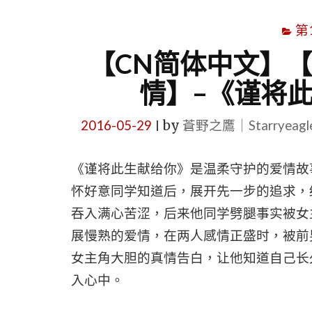
第
【CN简体中文】
情】–《谨将
2016-05-29
by
蒼野之鷹｜Starryeag
|
《谨将此生献给你》是温柔守护的爱情故
怀好意同学知道后，展开先一步的追求，
吞入满心苦涩，后来他同学劈腿事实被女
展慢熟的爱情，在两人感情正盛时，被前
女主角大胆的真情告白，让他知道自己长
入心中。