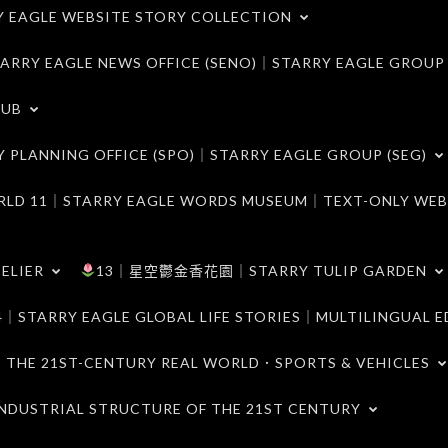
LE WEBSITE STORY COLLECTION
 EAGLE NEWS OFFICE (SENO)｜STARRY EAGLE GROUP
LUB
ANNING OFFICE (SPO)｜STARRY EAGLE GROUP (SEG)
｜STARRY EAGLE WORDS MUSEUM｜TEXT-ONLY WEB
ELIER
13｜星空鬱金香花園｜STARRY TULIP GARDEN
RY EAGLE GLOBAL LIFE STORIES｜MULTILINGUAL E
21ST-CENTURY REAL WORLD．SPORTS & VEHICLES
TRIAL STRUCTURE OF THE 21ST CENTURY