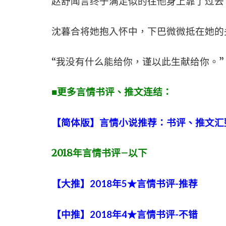
赵舒闻言终于满足似的往他身上靠了过去
沈暮合将她抱入怀中，下巴微微抵在她的
“我没有什么能给你，谨以此生献给你。”
■更多言情书评、推文连结：
【简体版】言情小说推荐：书评、推文汇
2018
年言情书评
–
以下
【大推】2018年5★言情书评-推荐
【中推】2018年4★言情书评-不错