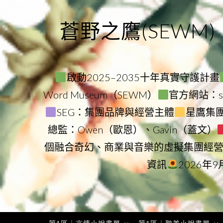
Skip
to
蒼野之鷹(SEWM)
content
啟動2025–2035十年真實守護計畫
Word Museum（SEWM）
官方網站：star
SEG：集團品牌與經營主體
星鷹集團（
總監：Owen（歐恩）、Gavin（蓋文）
個融合奇幻、商業與音樂的虛擬集團經
資訊
2026年