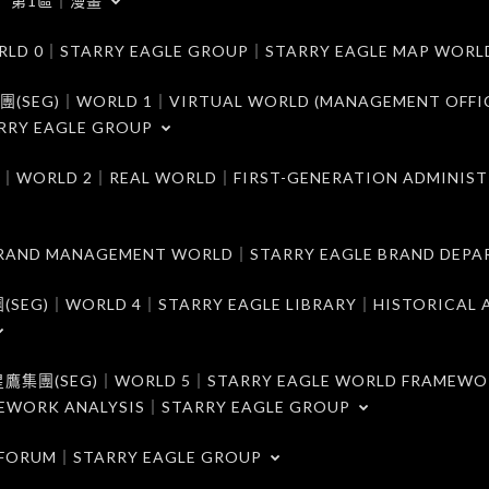
第1區｜漫畫
｜STARRY EAGLE GROUP｜STARRY EAGLE MAP WORL
)｜WORLD 1｜VIRTUAL WORLD (MANAGEMENT OFFI
RRY EAGLE GROUP
D 2｜REAL WORLD｜FIRST-GENERATION ADMINIST
MANAGEMENT WORLD｜STARRY EAGLE BRAND DEPA
ORLD 4｜STARRY EAGLE LIBRARY｜HISTORICAL A
EG)｜WORLD 5｜STARRY EAGLE WORLD FRAMEWO
MEWORK ANALYSIS｜STARRY EAGLE GROUP
ORUM｜STARRY EAGLE GROUP