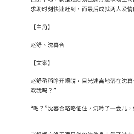
求助时刻快速赶到，而最后成就两人爱情
【主角】
赵舒、沈暮合
【文案】
赵舒稍稍睁开眼睛，目光迷离地落在沈暮
欢我吗？”
“嗯？”沈暮合略略怔住，沉吟了一会儿，