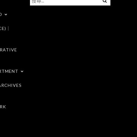
尋
D
關
鍵
CE)｜
字:
RATIVE
RTMENT
RCHIVES
RK