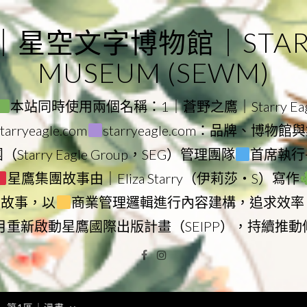
｜星空文字博物館｜STARRY
MUSEUM (SEWM)
本站同時使用兩個名稱：1｜蒼野之鷹｜Starry Eagl
ryeagle.com
starryeagle.com：品牌、博
Starry Eagle Group，SEG）管理團隊
首席執行長
星鷹集團故事由｜Eliza Starry（伊莉莎・S）寫作
營故事，以
商業管理邏輯進行內容建構，追求效率
9月重新啟動星鷹國際出版計畫（SEIPP），持續推
Facebook
Instagram