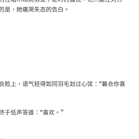
的是，她痛哭失态的告白。
合脸上，语气轻得如同羽毛划过心弦：“暮合你喜
终于低声答道：“喜欢。”