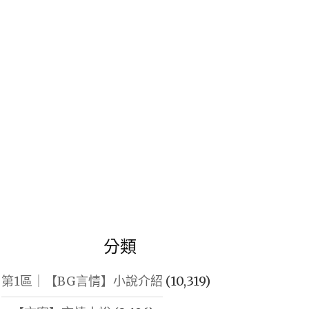
鍵
字:
分類
第1區｜【BG言情】小說介紹
(10,319)