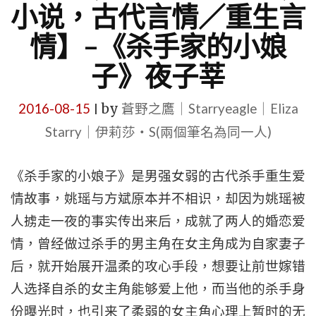
小说，古代言情／重生言
情】–《杀手家的小娘
子》夜子莘
2016-08-15
by
蒼野之鷹｜Starryeagle｜Eliza
|
Starry｜伊莉莎・S(兩個筆名為同一人)
《杀手家的小娘子》是男强女弱的古代杀手重生爱
情故事，姚瑶与方斌原本并不相识，却因为姚瑶被
人掳走一夜的事实传出来后，成就了两人的婚恋爱
情，曾经做过杀手的男主角在女主角成为自家妻子
后，就开始展开温柔的攻心手段，想要让前世嫁错
人选择自杀的女主角能够爱上他，而当他的杀手身
份曝光时，也引来了柔弱的女主角心理上暂时的无