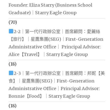
Founder: Eliza Starry (Business School
Graduate)｜Starry Eagle Group
(70)
2-2｜第一代行政辦公室｜首席顧問：愛麗絲
【旅行】｜星鷹集團(SEG)｜First-Generation
Administrative Office｜ Principal Advisor:
Alice【Travel】｜Starry Eagle Group
(18)
2-3｜第一代行政辦公室｜首席顧問：邦妮【美
食】｜星鷹集團(SEG)｜First-Generation
Administrative Office｜Principal Advisor:
Bonnie【Food】｜Starry Eagle Group
(18)