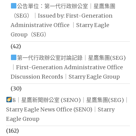
公告單位：第一代行政辦公室｜星鷹集團
（SEG）｜Issued by: First-Generation
Administrative Office ｜Starry Eagle
Group（SEG）
(42)
第一代行政辦公室討論記錄｜星鷹集團(SEG)
｜First-Generation Administrative Office
Discussion Records｜Starry Eagle Group
(30)
8｜星鷹新聞辦公室 (SENO)｜星鷹集團(SEG)｜
Starry Eagle News Office (SENO)｜Starry
Eagle Group
(162)