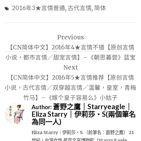
2016年3★言情普通
,
古代言情
,
简体
文
Previous
章
【CN简体中文】2016年4★言情不错【原创言情
導
小说，都市言情／甜宠言情】–《朝思暮尝》蓝宝
覽
Next
【CN简体中文】2016年5★言情推荐【原创言情
小说，古代言情／双穿越言情／温馨，皇室，青梅
竹马】–《嫁个皇子容易么》小姑子
蒼野之鷹｜Starryeagle｜
Author:
Eliza Starry｜伊莉莎・S(兩個筆名
為同一人)
Eliza Starry｜伊莉莎・S （前筆名：蒼野之鷹） 21
世紀，台灣女性 星空文字博物館（Starry Eagle