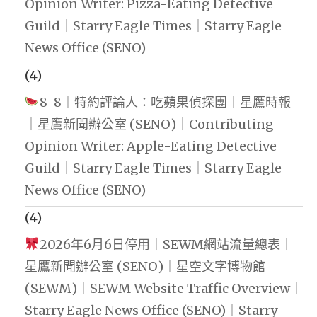
Opinion Writer: Pizza-Eating Detective
Guild｜Starry Eagle Times｜Starry Eagle
News Office (SENO)
(4)
8-8｜特約評論人：吃蘋果偵探團｜星鷹時報
｜星鷹新聞辦公室 (SENO)｜Contributing
Opinion Writer: Apple-Eating Detective
Guild｜Starry Eagle Times｜Starry Eagle
News Office (SENO)
(4)
2026年6月6日停用｜SEWM網站流量總表｜
星鷹新聞辦公室 (SENO)｜星空文字博物館
(SEWM)｜SEWM Website Traffic Overview｜
Starry Eagle News Office (SENO)｜Starry