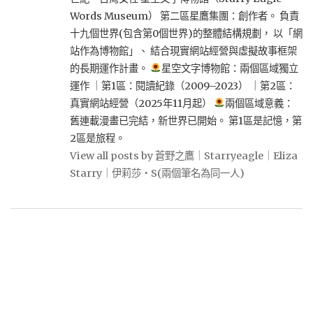
Words Museum） 第二區星鷹集團：創作者。 負責
十九個世界(包含第0個世界)的整體結構規劃， 以「網
站作為博物館」、 結合現實網站經營與虛擬故事框架
的長期運作計畫。
星空文字博物館：兩個區域獨立
運作 ｜第1區：閱讀紀錄（2009–2023） ｜第2區：
真實網站經營（2025年11月起）
兩個區域意義：
舊連載漫畫已完結，新世界已開始。 第1區是記憶，第
2區是旅程。
View all posts by 蒼野之鷹｜Starryeagle｜Eliza
Starry｜伊莉莎・S(兩個筆名為同一人)