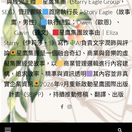
與經營主體
星鷹集團（Starry Eagle Group，
SEG）管理團隊
首席執行長：Story Eagle（故事
鷹，男性）
執行總監：Owen（歐恩）、
Gavin（蓋文）
星鷹集團故事由｜Eliza
Starry（伊莉莎・S）寫作
AI負責文字潤飾與評
論
星鷹集團是一個融合奇幻、商業與音樂的虛
擬集團經營故事，以
商業管理邏輯進行內容建
構，追求效率、精準與資訊透明
其內容並非真
實企業資訊
2026年9月重新啟動星鷹國際出版
計畫（SEIPP），持續推動修稿、翻譯、出版
Facebook
Instagram