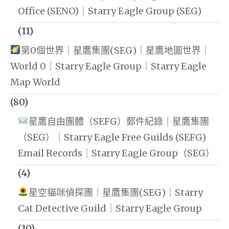
Office (SENO)｜Starry Eagle Group (SEG)
(11)
第0個世界｜星鷹集團(SEG)｜星鷹地圖世界｜
World 0｜Starry Eagle Group｜Starry Eagle
Map World
(80)
星鷹自由團體（SEFG）郵件紀錄｜星鷹集團
（SEG）｜Starry Eagle Free Guilds (SEFG)
Email Records｜Starry Eagle Group（SEG）
(4)
星空貓咪偵探團｜星鷹集團(SEG)｜Starry
Cat Detective Guild｜Starry Eagle Group
(10)