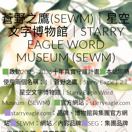
Skip
to
蒼野之鷹(SEWM)｜星空
content
文字博物館｜STARRY
EAGLE WORD
MUSEUM (SEWM)
啟動2025–2035十年真實守護計畫
本站同時
使用兩個名稱：1｜蒼野之鷹｜Starry Eagle｜2｜
星空文字博物館｜Starry Eagle Word
Museum（SEWM）
官方網站：starryeagle.com
starryeagle.com：品牌、博物館與集團官方網
站
SEWM：網站／內容品牌
SEG：集團品牌