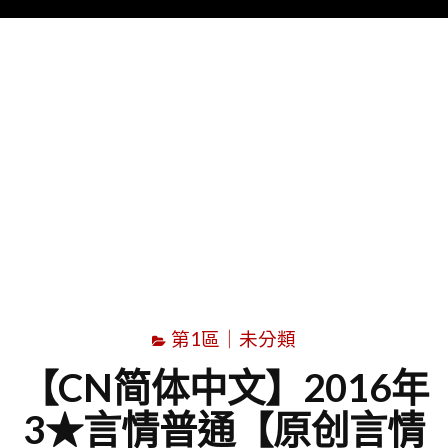
Menu
字
第1區｜未分類
【CN简体中文】2016年
3★言情普通【原创言情