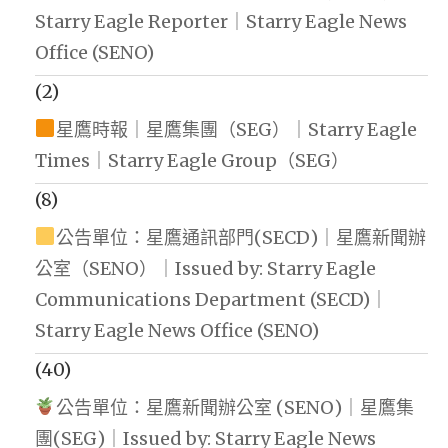
Starry Eagle Reporter｜Starry Eagle News
Office (SENO)
(2)
星鷹時報｜星鷹集團（SEG）｜Starry Eagle
Times｜Starry Eagle Group（SEG）
(8)
公告單位：星鷹通訊部門(SECD)｜星鷹新聞辦
公室（SENO）｜Issued by: Starry Eagle
Communications Department (SECD)｜
Starry Eagle News Office (SENO)
(40)
公告單位：星鷹新聞辦公室 (SENO)｜星鷹集
團(SEG)｜Issued by: Starry Eagle News