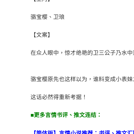
骆宝樱、卫琅
【文案】
在众人眼中，惊才绝艳的卫三公子乃水中
骆宝樱原先也这样以为，谁料变成小表妹
这话必然得重新考据！
■更多言情书评、推文连结：
【简体版】言情小说推荐：书评、推文汇