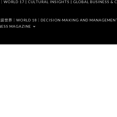
7 | CULTURAL INSIGHTS | GLOBAL BUSINESS & C
ORLD 18｜DECISION-MAKING AND MANAGEMENT 
NESS MAGAZINE