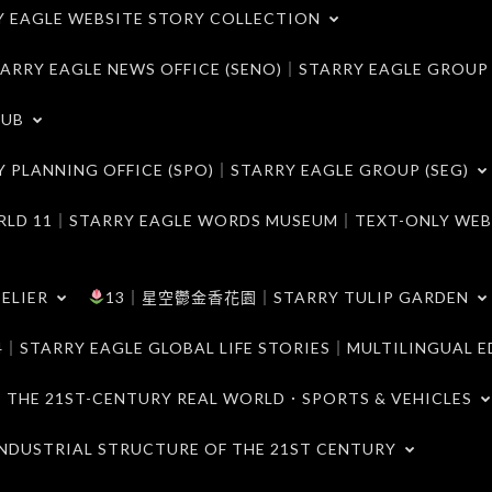
LE WEBSITE STORY COLLECTION
 EAGLE NEWS OFFICE (SENO)｜STARRY EAGLE GROUP
LUB
ANNING OFFICE (SPO)｜STARRY EAGLE GROUP (SEG)
｜STARRY EAGLE WORDS MUSEUM｜TEXT-ONLY WEB
ELIER
13｜星空鬱金香花園｜STARRY TULIP GARDEN
RY EAGLE GLOBAL LIFE STORIES｜MULTILINGUAL E
21ST-CENTURY REAL WORLD．SPORTS & VEHICLES
TRIAL STRUCTURE OF THE 21ST CENTURY