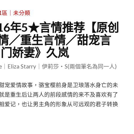
1區｜未分類
16年5★言情推荐【原创
情／重生言情／甜宠言
名门娇妻》久岚
le｜Eliza Starry｜伊莉莎・S(兩個筆名為同一人)
甜宠爱情故事，骆宝樱前身是卫琅落水身亡的未
就是重生后让两人的前段感情的来不及喜欢有了
相爱记，也让男主角的形象从可远观的君子转换