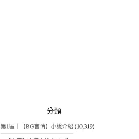
鍵
字:
分類
第1區｜【BG言情】小說介紹
(10,319)