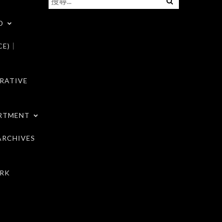
尋
D
關
鍵
CE)｜
字:
RATIVE
RTMENT
RCHIVES
RK