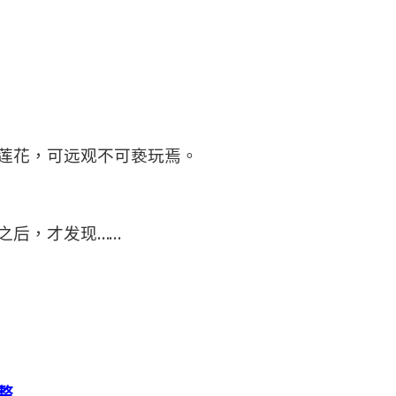
莲花，可远观不可亵玩焉。
之后，才发现……
整