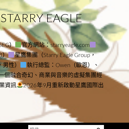
ARRY EAGLE
（SEG）
官方網站：starryeagle.com
23）
星鷹集團（Starry Eagle Group，
鷹，男性）
執行總監：Owen（歐恩）、
是一個融合奇幻、商業與音樂的虛擬集團經
業資訊
2026年9月重新啟動星鷹國際出
搜
Menu