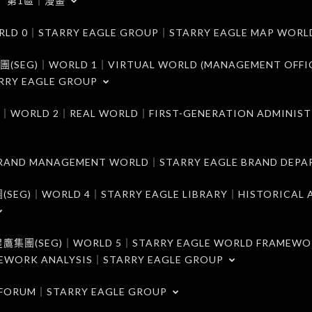
第1區｜漫畫
｜STARRY EAGLE GROUP｜STARRY EAGLE MAP WORL
)｜WORLD 1｜VIRTUAL WORLD (MANAGEMENT OFFI
RRY EAGLE GROUP
D 2｜REAL WORLD｜FIRST-GENERATION ADMINIST
MANAGEMENT WORLD｜STARRY EAGLE BRAND DEPA
ORLD 4｜STARRY EAGLE LIBRARY｜HISTORICAL A
EG)｜WORLD 5｜STARRY EAGLE WORLD FRAMEWO
MEWORK ANALYSIS｜STARRY EAGLE GROUP
ORUM｜STARRY EAGLE GROUP